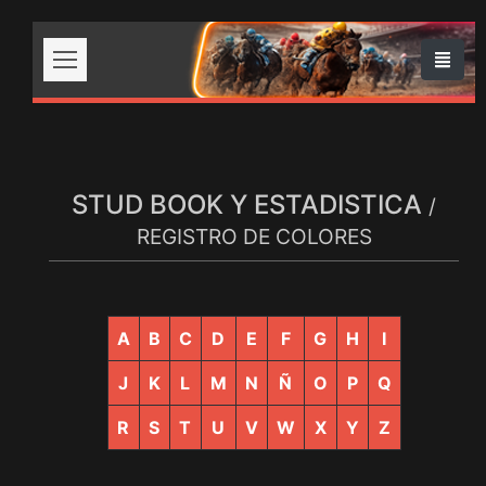
STUD BOOK Y ESTADISTICA
/
REGISTRO DE COLORES
A
B
C
D
E
F
G
H
I
J
K
L
M
N
Ñ
O
P
Q
R
S
T
U
V
W
X
Y
Z