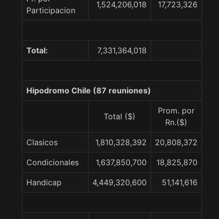
1,524,206,018
17,723,326
Participacion
Total:
7,331,364,018
Hipodromo Chile (87 reuniones)
Prom. por
Total ($)
Rn.($)
Clasicos
1,810,328,392
20,808,372
Condicionales
1,637,850,700
18,825,870
Handicap
4,449,320,600
51,141,616