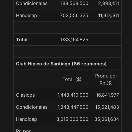
Condicionales
188,568,500
2,993,151
Handicap
703,556,325
11,167,561
Total:
933,164,825
Club Hipico de Santiago (86 reuniones)
Prom. por
Total ($)
Rn.($)
Clasicos
1,448,410,000
16,841,977
Condicionales
1,343,447,500
15,621,483
Handicap
3,015,300,500
35,061,634
Pr. por