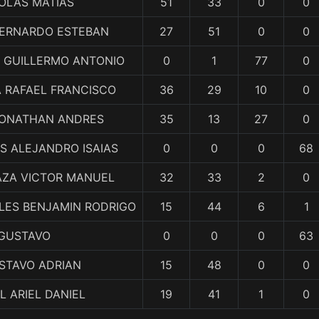
OLAS MATIAS
51
33
0
0
BERNARDO ESTEBAN
27
51
0
0
O GUILLERMO ANTONIO
0
1
77
0
 RAFAEL FRANCISCO
36
29
10
0
 JONATHAN ANDRES
35
13
27
0
S ALEJANDRO ISAIAS
0
0
0
68
AZA VICTOR MANUEL
32
33
2
0
ES BENJAMIN RODRIGO
15
44
6
1
 GUSTAVO
0
0
0
63
STAVO ADRIAN
15
48
0
0
L ARIEL DANIEL
19
41
1
0