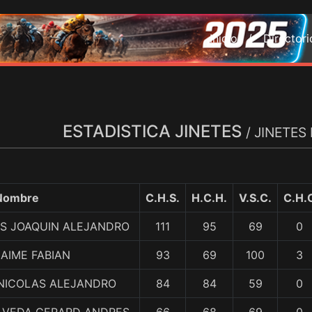
Inicio /
Director
ESTADISTICA JINETES
/ JINETE
Nombre
C.H.S.
H.C.H.
V.S.C.
C.H.
ES JOAQUIN ALEJANDRO
111
95
69
0
AIME FABIAN
93
69
100
3
NICOLAS ALEJANDRO
84
84
59
0