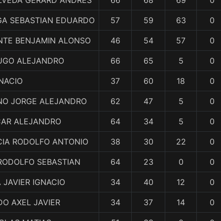
LVEDA GERARD ANDRES
66
68
69
0
GA SEBASTIAN EDUARDO
57
59
63
0
TE BENJAMIN ALONSO
46
54
57
0
UGO ALEJANDRO
66
65
5
0
GNACIO
37
60
18
0
NO JORGE ALEJANDRO
62
47
5
0
CAR ALEJANDRO
64
34
5
0
CIA RODOLFO ANTONIO
38
30
22
0
RODOLFO SEBASTIAN
64
23
0
0
JAVIER IGNACIO
34
40
12
0
O AXEL JAVIER
34
37
14
0