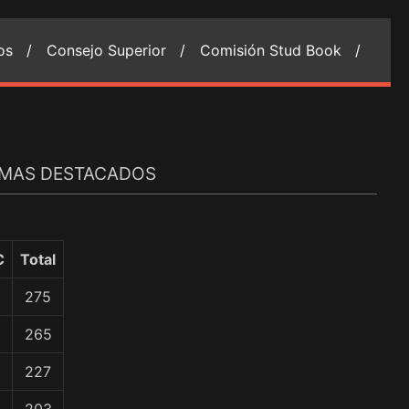
ios /
Consejo Superior /
Comisión Stud Book /
S MAS DESTACADOS
C
Total
275
265
227