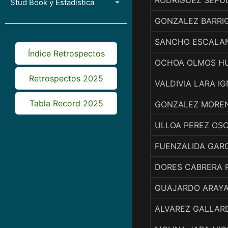
RODRIGUEZ SEPU
Stud Book y Estadística
GONZALEZ BARRI
SANCHO ESCALAN
Índice Retrospectos
OCHOA OLMOS H
Retrospectos 2025
VALDIVIA LARA I
Tabla Record 2025
GONZALEZ MORE
ULLOA PEREZ OS
FUENZALIDA GAR
DORES CABRERA 
GUAJARDO ARAYA 
ALVAREZ GALLARD