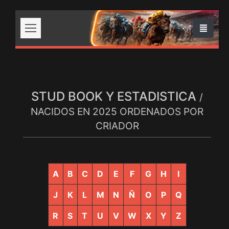
STUD BOOK Y ESTADISTICA
/
NACIDOS EN 2025 ORDENADOS POR
CRIADOR
A
B
C
D
E
F
G
H
I
J
K
L
M
N
Ñ
O
P
Q
R
S
T
U
V
W
X
Y
Z