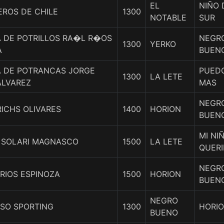
EL
NIÑO 
EROS DE CHILE
1300
NOTABLE
SUR
 DE POTRILLOS RA�L R�OS
NEGR
1300
YERKO
A
BUEN
 DE POTRANCAS JORGE
PUED
1300
LA LETE
ALVAREZ
MAS
NEGR
RICHS OLIVARES
1400
HORION
BUEN
MI NI
 SOLARI MAGNASCO
1500
LA LETE
QUERI
NEGR
RIOS ESPINOZA
1500
HORION
BUEN
NEGRO
ISO SPORTING
1300
HORI
BUENO