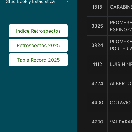
Stud Book y Estadística
1515
CARABIN
PROMESA
3825
ESPINOZ
Índice Retrospectos
PROMESA
3924
Retrospectos 2025
PORTER 
Tabla Record 2025
4112
LUIS HIN
4224
ALBERTO
4400
OCTAVIO 
4700
VALPARA