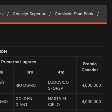
ios /
Consejo Superior /
Comisión Stud Book /
ION
Primeros Lugares
Premio
Ganador
do
3ro
4to
EN
LUDOVICO
RIO DUMO
4,000,000
SFORZA
GOLDEN
HASTA EL
DUMO
4,000,000
GIANT
CIELO