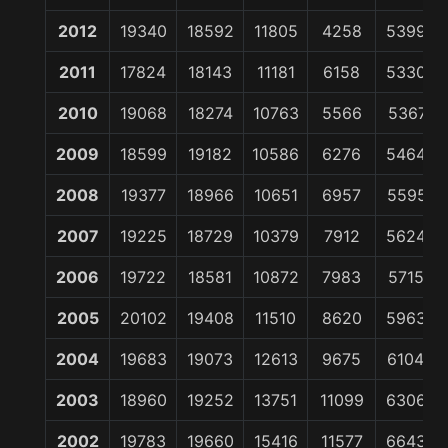
2012
19340
18592
11805
4258
53995
2011
17824
18143
11181
6158
53306
2010
19068
18274
10763
5566
53671
2009
18599
19182
10586
6276
54643
2008
19377
18966
10651
6957
55951
2007
19225
18729
10379
7912
56245
2006
19722
18581
10872
7983
57158
2005
20102
19408
11510
8620
59630
2004
19683
19073
12613
9675
61044
2003
18960
19252
13751
11099
63062
2002
19783
19660
15416
11577
66436