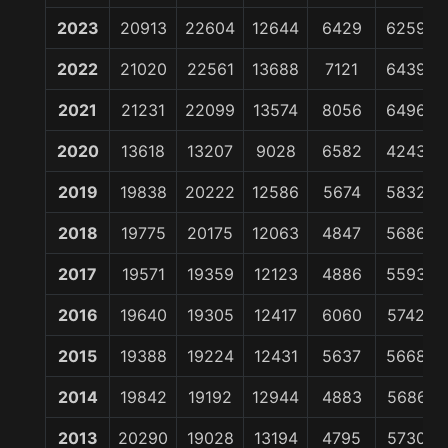
2023
20913
22604
12644
6429
62590
2022
21020
22561
13688
7121
64390
2021
21231
22099
13574
8056
64960
2020
13618
13207
9028
6582
42435
2019
19838
20222
12586
5674
58320
2018
19775
20175
12063
4847
56860
2017
19571
19359
12123
4886
55939
2016
19640
19305
12417
6060
57422
2015
19388
19224
12431
5637
56680
2014
19842
19192
12944
4883
56861
2013
20290
19028
13194
4795
57307