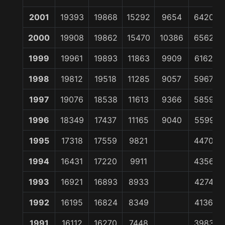
2001
19393
19868
15292
9654
64207
2000
19908
19862
15470
10386
65623
1999
19961
19893
11863
9909
61626
1998
19812
19518
11285
9057
59672
1997
19076
18538
11613
9366
58593
1996
18349
17437
11165
9040
55991
1995
17318
17559
9821
44708
1994
16431
17220
9911
43562
1993
16921
16893
8933
42747
1992
16195
16824
8349
41368
1991
16112
16270
7448
39830