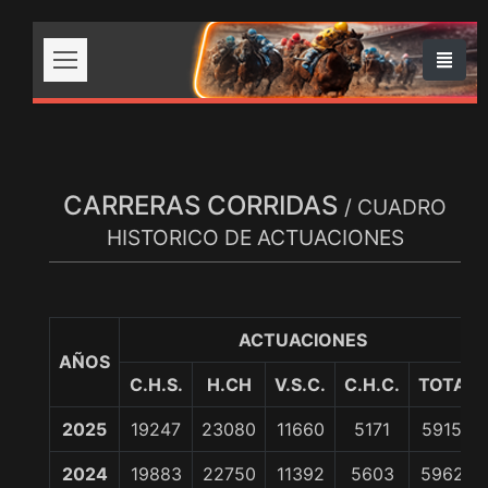
CARRERAS CORRIDAS
/ CUADRO
HISTORICO DE ACTUACIONES
ACTUACIONES
AÑOS
C.H.S.
H.CH
V.S.C.
C.H.C.
TOTAL
2025
19247
23080
11660
5171
59158
2024
19883
22750
11392
5603
59628