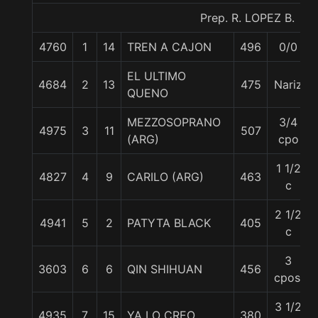
Prep. R. LOPEZ B.
4760
1
14
TREN A CAJON
496
0/0
EL ULTIMO
4684
2
13
475
Nariz
QUENO
MEZZOSOPRANO
3/4
4975
3
11
507
(ARG)
cpo
1 1/2
4827
4
9
CARILO (ARG)
463
c
2 1/2
4941
5
2
PATYTA BLACK
405
c
3
3603
6
6
QIN SHIHUAN
456
cpos.
3 1/2
4935
7
15
YA LO CREO
380