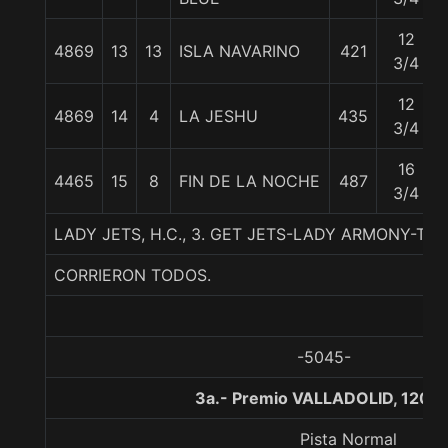
12
4869
13
13
ISLA NAVARINO
421
3/4
12
4869
14
4
LA JESHU
435
3/4
16
4465
15
8
FIN DE LA NOCHE
487
3/4
LADY JETS, H.C., 3. GET JETS-LADY ARMONY-T
CORRIERON TODOS.
-5045-
3a.- Premio VALLADOLID, 1200
Pista Normal