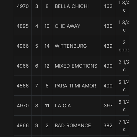
1 3/4
4970
3
8
BELLA CHICHI
463
c
1 3/4
4895
4
10
CHE AWAY
430
c
2
4966
5
14
WITTENBURG
439
cpos
2 1/2
4966
6
12
MIXED EMOTIONS
490
c
5 1/4
4566
7
6
PARA TI MI AMOR
400
c
6 1/4
4970
8
11
LA CIA
397
c
7 1/4
4966
9
2
BAD ROMANCE
382
c