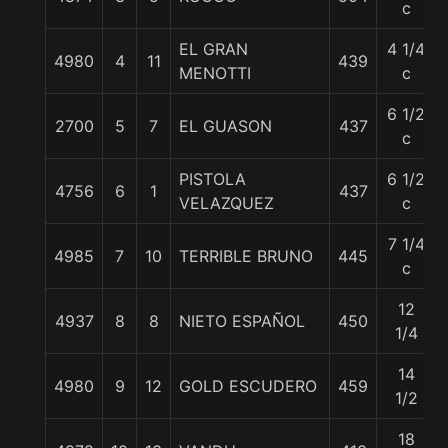
c
EL GRAN
4 1/4
4980
4
11
439
MENOTTI
c
6 1/2
2700
5
7
EL GUASON
437
c
PISTOLA
6 1/2
4756
6
1
437
VELAZQUEZ
c
7 1/4
4985
7
10
TERRIBLE BRUNO
445
c
12
4937
8
8
NIETO ESPAÑOL
450
1/4
14
4980
9
12
GOLD ESCUDERO
459
1/2
18