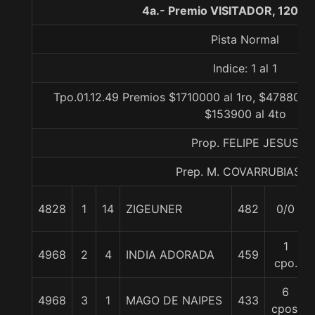
4a.- Premio VISITADOR, 1200 
Pista Normal
Indice: 1 al 1
Tpo.01.12.49 Premios $1710000 al 1ro, $478800 a
$153900 al 4to
Prop. FELIPE JESUS
Prep. M. COVARRUBIAS E.
4828
1
14
ZIGEUNER
482
0/0
1
4968
2
4
INDIA ADORADA
459
cpo.
6
4968
3
1
MAGO DE NAIPES
433
cpos.