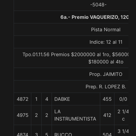
-5048-
6a.- Premio VAQUERIZO, 1200 
Pista Normal
Indice: 12 al 11
Tpo.01.11.56 Premios $2000000 al 1ro, $560000 
$180000 al 4to
Prop. JAIMITO
Prep. R. LOPEZ B.
4872
1
4
DABKE
455
0/0
LA
2 1/4
4975
2
2
412
INSTRUMENTISTA
c
3 1/4
4874
3
5
RUCCO
504