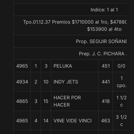
Indice: 1 al 1
Tpo.01.12.37 Premios $1710000 al 1ro, $478800 a
$153900 al 4to
Prop. SEGUIR SOÑANDO
Prep. J. C. PICHARA J.
4965
1
3
PELUKA
451
0/0
1
4934
2
10
INDY JETS
441
cpo.
HACER POR
1 1/2
4865
3
15
418
HACER
c
3 1/2
4965
4
14
VINE VIDE VINCI
463
c