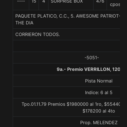
----
15
4
SURPRISE BOX
476
cpos
PAQUETE PLATICO, C.C., 5. AWESOME PATRIOT-E
THE DIA
CORRIERON TODOS.
-5051-
9a.- Premio VERRILLON, 1200 
Pista Normal
Indice: 6 al 5
Tpo.01.11.79 Premios $1980000 al 1ro, $554400 a
$178200 al 4to
Prop. MELENDEZ