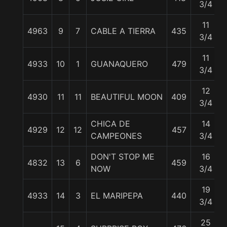
3/4
11
4963
9
7
CABLE A TIERRA
435
3/4
11
4933
10
1
GUANAQUERO
479
3/4
12
4930
11
11
BEAUTIFUL MOON
409
3/4
CHICA DE
14
4929
12
12
457
CAMPEONES
3/4
DON'T STOP ME
16
4832
13
6
459
NOW
3/4
19
4933
14
3
EL MARIPEPA
440
3/4
25