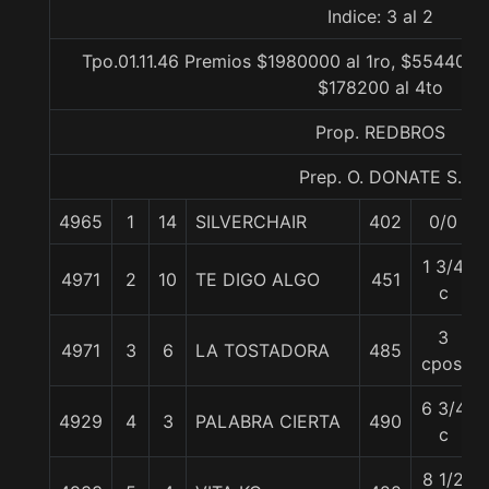
Indice: 3 al 2
Tpo.01.11.46 Premios $1980000 al 1ro, $554400 a
$178200 al 4to
Prop. REDBROS
Prep. O. DONATE S.
4965
1
14
SILVERCHAIR
402
0/0
1 3/4
4971
2
10
TE DIGO ALGO
451
c
3
4971
3
6
LA TOSTADORA
485
cpos.
6 3/4
4929
4
3
PALABRA CIERTA
490
c
8 1/2