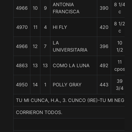
ANTONIA
8 1/4
4966
10
9
390
FRANCISCA
c
8 1/2
4970
11
4
HI FLY
420
c
LA
10
4966
12
7
396
UNIVERSITARIA
1/2
11
4863
13
13
COMO LA LUNA
492
cpos
39
4950
14
1
POLLY GRAY
443
3/4
TU MI CUNCA, H.A., 3. CUNCO (IRE)-TU MI NEGRI
CORRIERON TODOS.