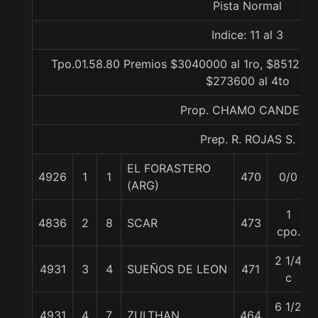
Pista Normal
Indice: 11 al 3
Tpo.01.58.80 Premios $3040000 al 1ro, $851200 
$273600 al 4to
Prop. CHAMO CANDELA
Prep. R. ROJAS S.
EL FORASTERO
4926
1
1
470
0/0
(ARG)
1
4836
2
8
SCAR
473
cpo.
2 1/4
4931
3
4
SUEÑOS DE LEON
471
c
6 1/2
4931
4
7
ZULTHAN
464