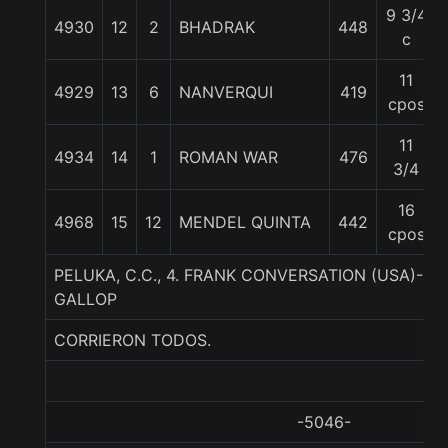
9 3/4
4930
12
2
BHADRAK
448
c
11
4929
13
6
NANVERQUI
419
cpos
11
4934
14
1
ROMAN WAR
476
3/4
16
4968
15
12
MENDEL QUINTA
442
cpos
PELUKA, C.C., 4. FRANK CONVERSATION (USA)-L
GALLOP
CORRIERON TODOS.
-5046-