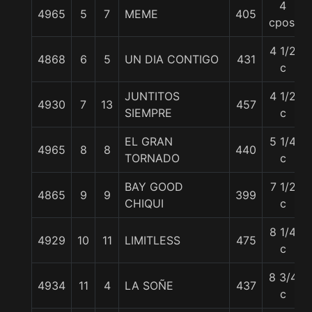
4
4965
5
7
MEME
405
cpos.
4 1/2
4868
6
5
UN DIA CONTIGO
431
c
JUNTITOS
4 1/2
4930
7
13
457
SIEMPRE
c
EL GRAN
5 1/4
4965
8
8
440
TORNADO
c
BAY GOOD
7 1/2
4865
9
9
399
CHIQUI
c
8 1/4
4929
10
11
LIMITLESS
475
c
8 3/4
4934
11
4
LA SOÑE
437
c