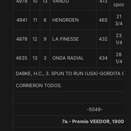
4978
10
13
VANDU
413
cpos
21
4941
11
6
HENGROEN
465
3/4
23
4878
12
9
LA FINESSE
432
1/4
28
4635
13
3
ONDA RADIAL
434
1/4
DABKE, H.C., 3. SPUN TO RUN (USA)-GORDITA 
CORRIERON TODOS.
-5049-
7a.- Premio VEEDOR, 1900 m