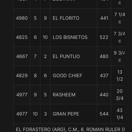
c
7 1/4
4980
5
9
EL FLORITO
441
c
7 3/4
4825
6
10
LOS BISNIETOS
522
c
9 3/4
4667
7
2
EL PUNTUO
480
c
13
4829
8
6
GOOD CHIEF
437
1/2
20
4977
9
5
RASHEEM
440
3/4
43
4977
10
3
GRAN PEPE
544
1/4
EL FORASTERO (ARG), C.M., 8. ROMAN RULER (P)