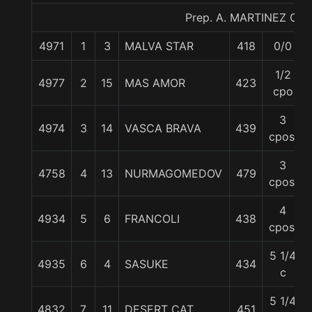
Prep. A. MARTINEZ C.
4971
1
3
MALVA STAR
418
0/0
1/2
4977
2
15
MAS AMOR
423
cpo
3
4974
3
14
VASCA BRAVA
439
cpos.
3
4758
4
13
NURMAGOMEDOV
479
cpos.
4
4934
5
6
FRANCOLI
438
cpos.
5 1/4
4935
6
4
SASUKE
434
c
5 1/4
4832
7
11
DESERT CAT
451