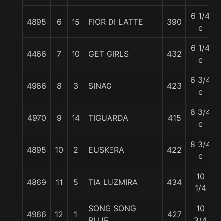
6 1/4
4895
6
15
FIOR DI LATTE
390
c
6 1/4
4466
7
10
GET GIRLS
432
c
6 3/4
4966
8
3
SINAG
423
c
8 3/4
4970
9
14
TIGUARDA
415
c
8 3/4
4895
10
2
EUSKERA
422
c
10
4869
11
5
TIA LUZMIRA
434
1/4
SONG SONG
10
4966
12
1
427
BLUE
3/4