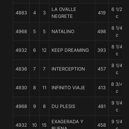
LA OVALLE
6 1/2
4883
4
3
419
NEGRETE
c
8 1/4
4968
5
5
NATALINO
498
c
8 1/4
4932
6
12
KEEP DREAMING
393
c
8 1/4
4836
7
7
INTERCEPTION
457
c
8 3/4
4930
8
11
INFINITO VIAJE
413
c
9 1/4
4968
9
8
DU PLESIS
481
c
EXAGERADA Y
9 1/4
4932
10
15
458
BUENA
c