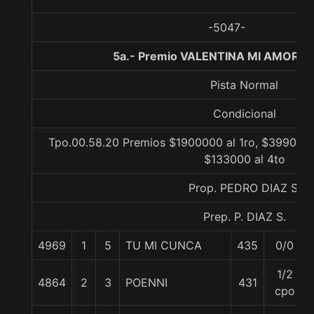
-5047-
5a.- Premio VALENTINA MI AMOR, 1
Pista Normal
Condicional
Tpo.00.58.20 Premios $1900000 al 1ro, $399000 
$133000 al 4to
Prop. PEDRO DIAZ S.
Prep. P. DIAZ S.
4969
1
5
TU MI CUNCA
435
0/0
1/2
4864
2
3
POENNI
431
cpo