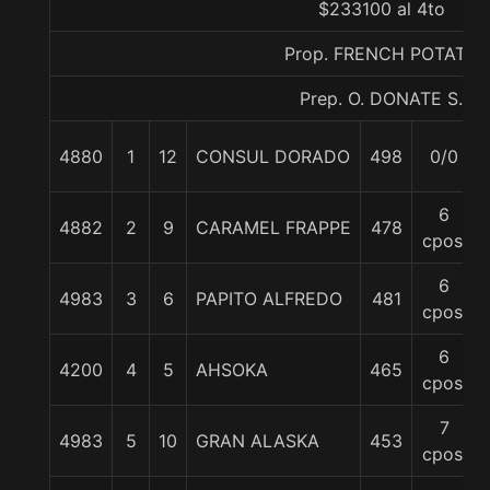
$233100 al 4to
Prop. FRENCH POTATO
Prep. O. DONATE S.
4880
1
12
CONSUL DORADO
498
0/0
6
4882
2
9
CARAMEL FRAPPE
478
cpos.
6
4983
3
6
PAPITO ALFREDO
481
cpos.
6
4200
4
5
AHSOKA
465
cpos.
7
4983
5
10
GRAN ALASKA
453
cpos.