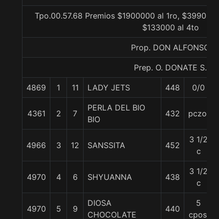
Tpo.00.57.68 Premios $1900000 al 1ro, $399000 
$133000 al 4to
Prop. DON ALFONSO
Prep. O. DONATE S.
4869
1
11
LADY JETS
448
0/0
PERLA DEL BIO
4361
2
7
432
pczo.
BIO
3 1/2
4966
3
12
SANSSITA
452
c
3 1/2
4970
4
6
SHYUANNA
438
c
DIOSA
5
4970
5
9
440
CHOCOLATE
cpos.