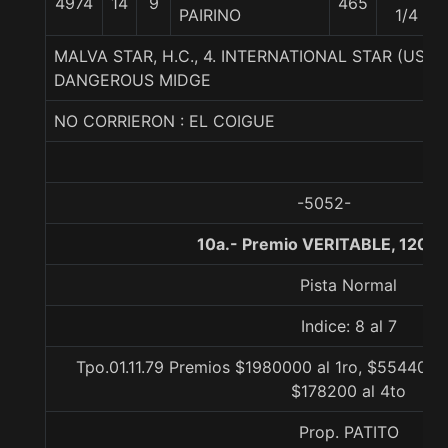
4974
14
9
465
PAIRINO
1/4
MALVA STAR, H.C., 4. INTERNATIONAL STAR (USA
DANGEROUS MIDGE
NO CORRIERON : EL COIGUE
-5052-
10a.- Premio VERITABLE, 1200
Pista Normal
Indice: 8 al 7
Tpo.01.11.79 Premios $1980000 al 1ro, $554400 a
$178200 al 4to
Prop. PATITO