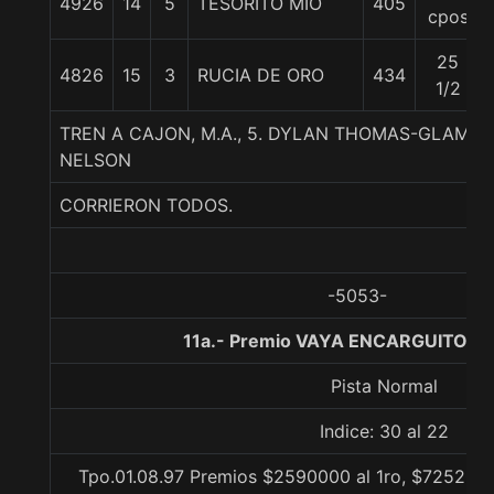
4926
14
5
TESORITO MIO
405
cpos
25
4826
15
3
RUCIA DE ORO
434
1/2
TREN A CAJON, M.A., 5. DYLAN THOMAS-GLAMO
NELSON
CORRIERON TODOS.
-5053-
11a.- Premio VAYA ENCARGUITO, 1
Pista Normal
Indice: 30 al 22
Tpo.01.08.97 Premios $2590000 al 1ro, $725200 