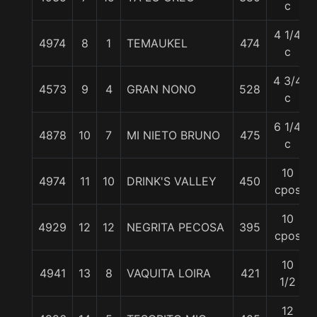
c
4 1/4
4974
8
1
TEMAUKEL
474
c
4 3/4
4573
9
4
GRAN NONO
528
c
6 1/4
4878
10
7
MI NIETO BRUNO
475
c
10
4974
11
10
DRINK'S VALLEY
450
cpos
10
4929
12
12
NEGRITA PECOSA
395
cpos
10
4941
13
8
VAQUITA LOIRA
421
1/2
12