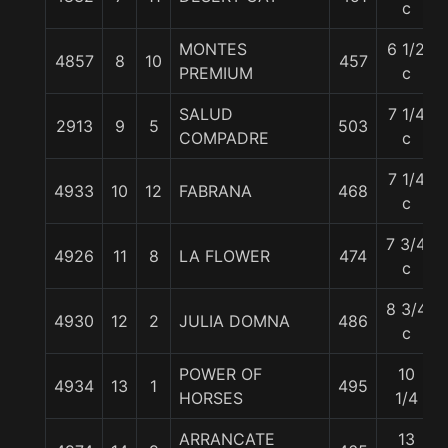
c
MONTES
6 1/2
4857
8
10
457
PREMIUM
c
SALUD
7 1/4
2913
9
5
503
COMPADRE
c
7 1/4
4933
10
12
FABRANA
468
c
7 3/4
4926
11
8
LA FLOWER
474
c
8 3/4
4930
12
2
JULIA DOMNA
486
c
POWER OF
10
4934
13
1
495
HORSES
1/4
ARRANCATE
13