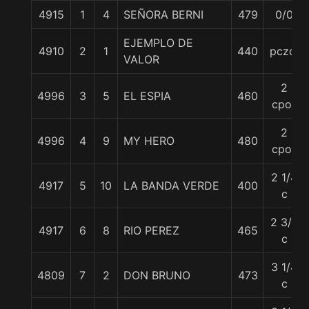
4915
1
4
SEÑORA BERNI
479
0/0
EJEMPLO DE
4910
2
1
440
pczo.
VALOR
2
4996
3
5
EL ESPIA
460
cpos
2
4996
4
9
MY HERO
480
cpos
2 1/4
4917
5
10
LA BANDA VERDE
400
c
2 3/4
4917
6
8
RIO PEREZ
465
c
3 1/4
4809
7
2
DON BRUNO
473
c