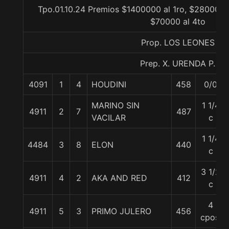
Tpo.01.10.24 Premios $1400000 al 1ro, $280000 a
$70000 al 4to
Prop. LOS LEONES
Prep. X. URENDA P.
4091
1
4
HOUDINI
458
0/0
MARINO SIN
1 1/4
4911
2
7
487
VACILAR
c
1 1/4
4484
3
8
ELON
440
c
3 1/2
4911
4
2
AKA AND RED
412
c
4
4911
5
3
PRIMO JULERO
456
cpos.