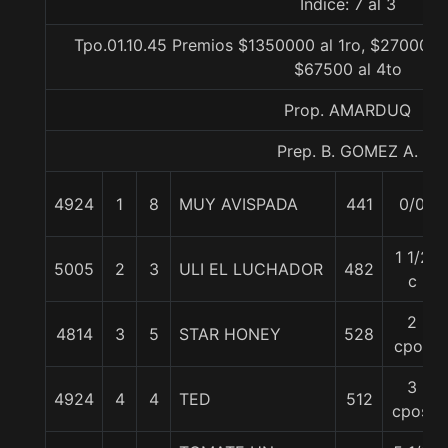
Indice: 7 al 3
Tpo.01.10.45 Premios $1350000 al 1ro, $270000 a
$67500 al 4to
Prop. AMARDUQ
Prep. B. GOMEZ A.
4924
1
8
MUY AVISPADA
441
0/0
1 1/2
5005
2
3
ULI EL LUCHADOR
482
c
2
4814
3
5
STAR HONEY
528
cpos
3
4924
4
4
TED
512
cpos.