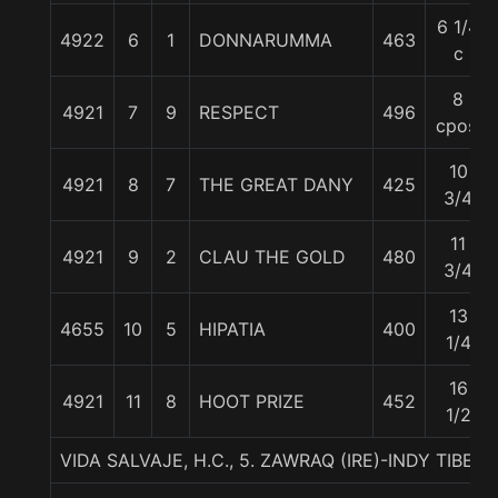
6 1/4
4922
6
1
DONNARUMMA
463
c
8
4921
7
9
RESPECT
496
cpos.
10
4921
8
7
THE GREAT DANY
425
3/4
11
4921
9
2
CLAU THE GOLD
480
3/4
13
4655
10
5
HIPATIA
400
1/4
16
4921
11
8
HOOT PRIZE
452
1/2
VIDA SALVAJE, H.C., 5. ZAWRAQ (IRE)-INDY TIBE