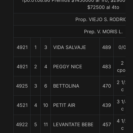
Tpo.01.08.86 Premios $1450000 al 1ro, $290000 a
$72500 al 4to
Prop. VIEJO S. RODRIGO
Prep. V. MORIS L.
4921
1
3
VIDA SALVAJE
489
0/0
2
4921
2
4
PEGGY NICE
483
cpos
2 1/2
4925
3
6
BETTOLINA
470
c
3 1/4
4521
4
10
PETIT AIR
439
c
4 1/2
4922
5
11
LEVANTATE BEBE
457
c