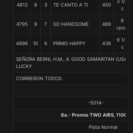
3 1/4
4813
8
3
TE CANTO A TI
450
c
6
4795
9
7
SO HANDSOME
489
cpos.
9 1/2
4996
10
6
PRIMO HAPPY
436
c
SEÑORA BERNI, H.M., 4. GOOD SAMARITAN (USA)-
LUCKY
CORRIERON TODOS.
-5014-
8a.- Premio TWO AIRS, 1100 m
Pista Normal