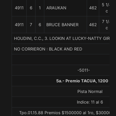
5 1/4
4911
6
1
ARAUKAN
462
c
7 1/4
4911
7
6
BRUCE BANNER
462
c
HOUDINI, C.C., 3. LOOKIN AT LUCKY-NATTY GIRL
NO CORRIERON : BLACK AND RED
-5011-
5a.- Premio TACUA, 1200 me
Pista Normal
Indice: 11 al 6
Tpo.01.15.88 Premios $1500000 al 1ro, $300000 a