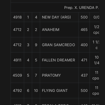
Prep. X. URENDA P.
4918
1
4
NEW DAY (ARG)
500
0/0
1/2
4712
2
2
ANAHEIM
465
cpo
1 1/2
4712
3
9
GRAN SAMCREDO
400
c
10
4911
4
5
FALLEN DREAMER
471
1/4
11
4509
5
7
PIRATOMY
437
cpos
11
4792
6
10
FLYING GIANT
500
cpos