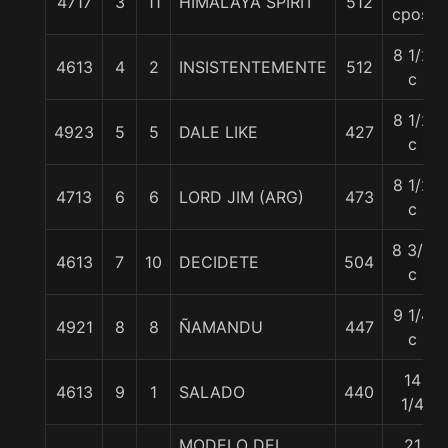
4717
3
11
HIMALAYA SPIRIT
512
cpos.
8 1/2
4613
4
2
INSISTENTEMENTE
512
c
8 1/2
4923
5
5
DALE LIKE
427
c
8 1/2
4713
6
6
LORD JIM (ARG)
473
c
8 3/4
4613
7
10
DECIDETE
504
c
9 1/4
4921
8
8
ÑAMANDU
447
c
14
4613
9
1
SALADO
440
1/4
MODELO DEL
21