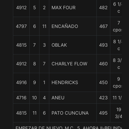
6 1/4
4912
5
2
MAX FOUR
482
c
7
4797
6
11
ENCAÑADO
467
cpos.
8 1/4
4815
7
3
OBLAK
493
c
8 3/4
4912
8
7
CHARLYE FLOW
460
c
9
4916
9
1
HENDRICKS
450
cpos.
4716
10
4
ANEU
423
11 1/4
19
4815
11
6
PATO CUNCUNA
495
3/4
EMPEZAR DE NUEVO, M.C., 5. AHORA II-BELINDA