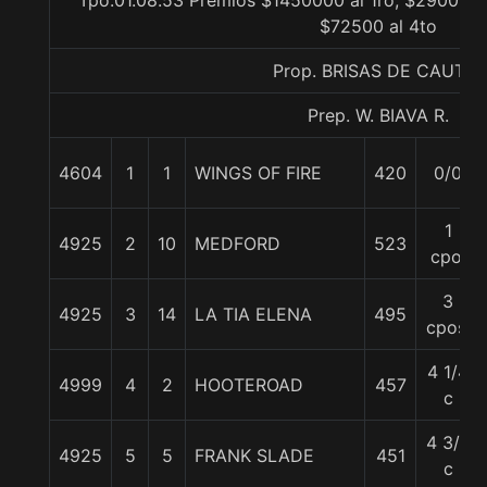
Tpo.01.08.53 Premios $1450000 al 1ro, $290000 a
$72500 al 4to
Prop. BRISAS DE CAUTIN
Prep. W. BIAVA R.
4604
1
1
WINGS OF FIRE
420
0/0
1
4925
2
10
MEDFORD
523
cpo.
3
4925
3
14
LA TIA ELENA
495
cpos.
4 1/4
4999
4
2
HOOTEROAD
457
c
4 3/4
4925
5
5
FRANK SLADE
451
c