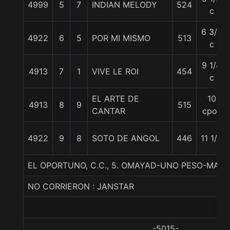
4999
5
7
INDIAN MELODY
524
c
6 3/4
4922
6
5
POR MI MISMO
513
c
9 1/4
4913
7
1
VIVE LE ROI
454
c
EL ARTE DE
10
4913
8
9
515
CANTAR
cpos
4922
9
8
SOTO DE ANGOL
446
11 1/2
EL OPORTUNO, C.C., 5. OMAYAD-UNO PESO-MAC
NO CORRIERON : JANSTAR
-5015-