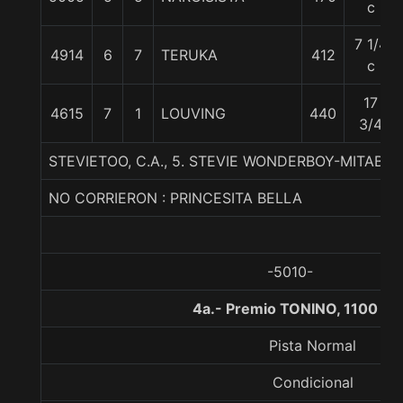
c
7 1/4
4914
6
7
TERUKA
412
c
17
4615
7
1
LOUVING
440
3/4
STEVIETOO, C.A., 5. STEVIE WONDERBOY-MITABA
NO CORRIERON : PRINCESITA BELLA
-5010-
4a.- Premio TONINO, 1100 me
Pista Normal
Condicional