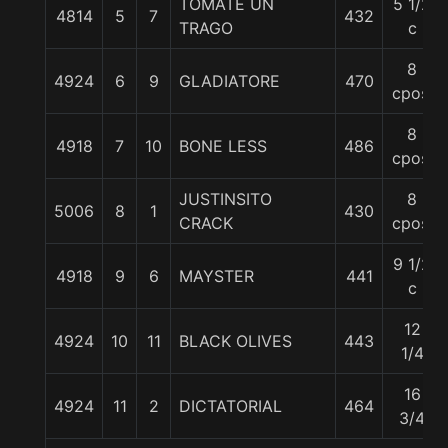
TOMATE UN
5 1/2
4814
5
7
432
TRAGO
c
8
4924
6
9
GLADIATORE
470
cpos.
8
4918
7
10
BONE LESS
486
cpos.
JUSTINSITO
8
5006
8
1
430
CRACK
cpos.
9 1/2
4918
9
6
MAYSTER
441
c
12
4924
10
11
BLACK OLIVES
443
1/4
16
4924
11
2
DICTATORIAL
464
3/4