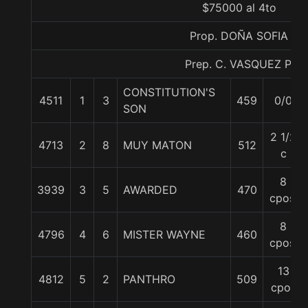
$75000 al 4to
Prop. DOÑA SOFIA
Prep. C. VASQUEZ P.
CONSTITUTION'S
4511
1
3
459
0/0
SON
2 1/2
4713
2
8
MUY MATON
512
c
8
3939
3
5
AWARDED
470
cpos.
8
4796
4
6
MISTER WAYNE
460
cpos.
13
4812
5
2
PANTHRO
509
cpos