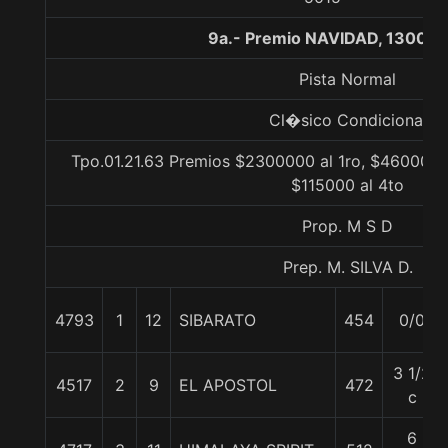
9a.- Premio NAVIDAD, 1300 m
Pista Normal
Cl�sico Condicional
Tpo.01.21.63 Premios $2300000 al 1ro, $460000 a
$115000 al 4to
Prop. M S D
Prep. M. SILVA D.
4793
1
12
SIBARATO
454
0/0
3 1/2
4517
2
9
EL APOSTOL
472
c
6