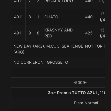
4911
7
3
REGALA TODO
449
11 1/2
13
4911
8
1
CHATO
440
1/4
KRASNYY AND
13
4911
9
8
425
RED
1/4
NEW DAY (ARG), M.C., 3. SEAHENGE-NOT FOR T
(ARG)
NO CORRIERON : GROSSETO
-5009-
3a.- Premio TUTTO AZUL, 1100
Pista Normal