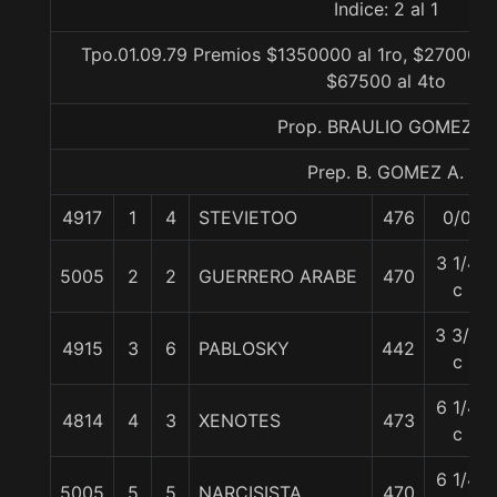
Indice: 2 al 1
Tpo.01.09.79 Premios $1350000 al 1ro, $270000 a
$67500 al 4to
Prop. BRAULIO GOMEZ A.
Prep. B. GOMEZ A.
4917
1
4
STEVIETOO
476
0/0
3 1/4
5005
2
2
GUERRERO ARABE
470
c
3 3/4
4915
3
6
PABLOSKY
442
c
6 1/4
4814
4
3
XENOTES
473
c
6 1/4
5005
5
5
NARCISISTA
470