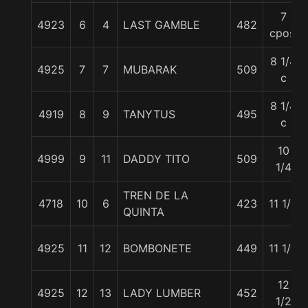
7
4923
6
4
LAST GAMBLE
482
cpos.
8 1/4
4925
7
7
MUBARAK
509
c
8 1/4
4919
8
9
TANYTUS
495
c
10
4999
9
11
DADDY TITO
509
1/4
TREN DE LA
4718
10
6
423
11 1/2
QUINTA
4925
11
12
BOMBONETE
449
11 1/2
12
4925
12
13
LADY LUMBER
452
1/2