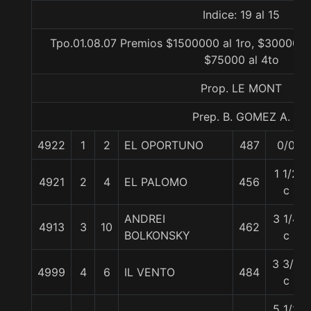
Indice: 19 al 15
Tpo.01.08.07 Premios $1500000 al 1ro, $300000 a
$75000 al 4to
Prop. LE MONT
Prep. B. GOMEZ A.
4922
1
2
EL OPORTUNO
487
0/0
1 1/2
4921
2
4
EL PALOMO
456
c
ANDREI
3 1/4
4913
3
10
462
BOLKONSKY
c
3 3/4
4999
4
6
IL VENTO
484
c
5 1/2