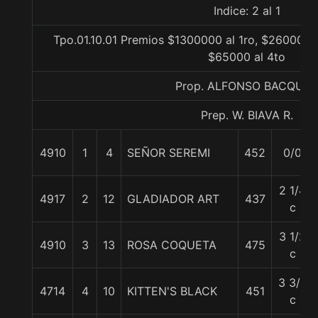
Indice: 2 al 1
Tpo.01.10.01 Premios $1300000 al 1ro, $260000 a
$65000 al 4to
Prop. ALFONSO BACQUET
Prep. W. BIAVA R.
4910
1
4
SEÑOR SEREMI
452
0/0
2 1/4
4917
2
12
GLADIADOR ART
437
c
3 1/2
4910
3
13
ROSA COQUETA
475
c
3 3/4
4714
4
10
KITTEN'S BLACK
451
c