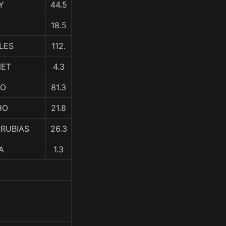
Y
44.5
18.5
LES
112.
NET
4.3
TO
81.3
HO
21.8
RRUBIAS
26.3
A
1.3