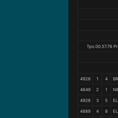
Tpo.00.57.76 P
4928
1
4
B
4649
2
1
NI
4928
3
5
EL
4889
4
8
E