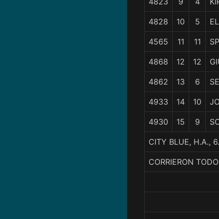
4823
9
4
KI
4828
10
5
E
4565
11
11
SP
4868
12
12
G
4862
13
6
SE
4933
14
10
J
4930
15
9
S
CITY BLUE, H.A.,
CORRIERON TODO