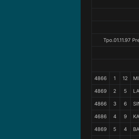
Tpo.01.11.97 P
4866
1
12
M
4869
2
5
LA
4866
3
6
S
4686
4
9
K
4869
5
4
B