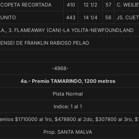
SCOPETA RECORTADA
410
12 1/2
57
C. WEILB
RUNITO
443
14 1/4
56
JS. CUE
.A., 3. FLAMEAWAY (CAN)-LA YOLITA-NEWFOUNDLAND
SENSEI DE FRANKLIN RABIOSO PELAO
-4968-
4a.- Premio TAMARINDO, 1200 metros
Pista Normal
Indice: 1 al 1
remios $1710000 al 1ro, $478800 al 2do, $307800 al 3ro, $
Prop. SANTA MALVA