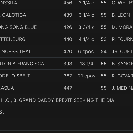
ANSSITA
456
2 1/4 c
55
C. WEILB
A CALOTICA
489
3 1/4 c
55
B. LEON
ONG SONG BLUE
426
3 3/4 c
55
M. MORA
ITTENBURG
440
4 1/4 c
53
R. FOUR
INCESS THAI
420
6 cpos.
54
JS. CUE
NTONIA FRANCISCA
393
18 1/4
55
B. SANC
ODELO SBELT
387
21 cpos
55
R. COVA
LASUA
447
55
J. MEDIN
H.C., 3. GRAND DADDY-BREXIT-SEEKING THE DIA
S.