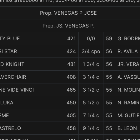
remios $1980000 al 1ro, $554400 al 2do, $356400 al 3ro, 
Prop. VENEGAS P JOSE
Prep. JS. VENEGAS P.
TY BLUE
421
0/0
59
G. RODR
SI STAR
424
3/4 cpo
56
R. AVILA
ED KNIGHT
481
1 3/4 c
56
JR. VERA
LVERCHAIR
408
3 1/4 c
55
A. VASQ
NE VIDE VINCI
465
3 1/2 c
55
N. MOLI
ELUKA
450
5 1/2 c
55
N. RAMIR
EME
405
7 1/4 c
55
M. GUTI
IASTRELO
458
9 1/4 c
55
B. LEON