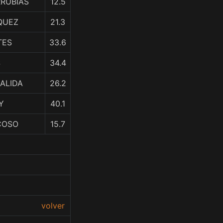
RRUBIAS
12.5
IQUEZ
21.3
TES
33.6
S
34.4
ZALIDA
26.2
Y
40.1
COSO
15.7
volver