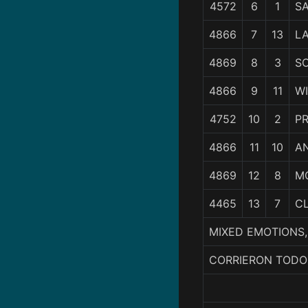
4572
6
1
S
4866
7
13
L
4869
8
3
S
4866
9
11
W
4752
10
2
PR
4866
11
10
A
4869
12
8
M
4465
13
7
C
MIXED EMOTIONS, 
CORRIERON TODO