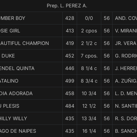
Prep. L. PEREZ A.
UMBER BOY
428
0/0
56
AND. CO
SIE GIRL
413
2 cpos
56
V. MIRA
EAUTIFUL CHAMPION
419
2 1/2 c
56
JR. VERA
L DUKE
452
7 cpos.
56
G. RODR
ENDEL QUINTA
446
8 1/4 c
56
J. HERRE
ATALINO
499
8 3/4 c
56
A. ZUÑIG
NDIA ADORADA
458
10 3/4
56
L. D. ME
 PLESIS
484
12 1/2
56
N. SANT
ILLY WILLY
435
13 3/4
56
R. S. DO
AGO DE NAIPES
435
16 1/4
56
B. SANC