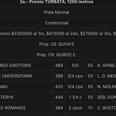
2a.- Premio TURBATA, 1200 metros
Pista Normal
Condicional
remios $2250000 al 1ro, $472500 al 2do, $270000 al 3ro, 
Prop. DE QUIVA'S
Prep. CR. QUIROZ E.
IXED EMOTIONS
489
0/0
55
A. APAB
 UNIVERSITARIA
399
3/4 cpo
55
L. D. ME
INAG
420
3/4 cpo
55
N. MOLI
ATERYA
444
1 1/4 c
55
SEB. GO
AD ROMANCE
384
2 cpos
51
C. BUST