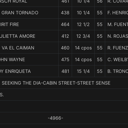
RSCH ROYAL
461
10 1/4
56
R. COVA
L GRAN TORNADO
438
10 1/4
55
F. HENR
IRIT FIRE
464
12 1/2
55
M. FUEN
IULIETTA AMORE
412
12 3/4
55
N. ROJA
 VA EL CAIMAN
460
14 cpos
55
R. FUEN
OHN WAYNE
475
14 cpos
55
C. WEILB
OY ENRIQUETA
481
15 1/4
55
B. TRON
 6. SEEKING THE DIA-CABIN STREET-STREET SENSE
S.
-4966-