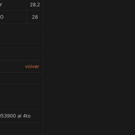
Y
28.2
TO
28
volver
153900 al 4to