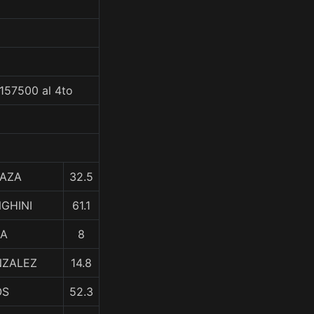
$157500 al 4to
LAZA
32.5
NGHINI
61.1
NA
8
NZALEZ
14.8
OS
52.3