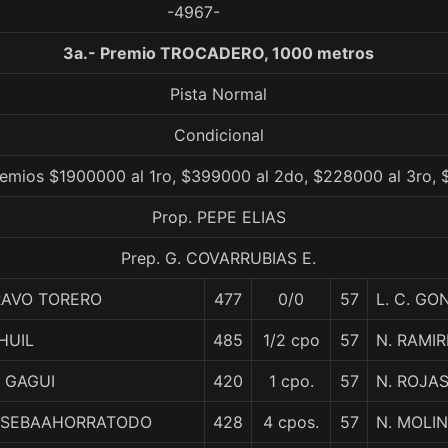
-4967-
3a.- Premio TROCADERO, 1000 metros
Pista Normal
Condicional
remios $1900000 al 1ro, $399000 al 2do, $228000 al 3ro, 
Prop. PEPE ELIAS
Prep. G. COVARRUBIAS E.
RAVO TORERO
477
0/0
57
L. C. GO
HUIL
485
1/2 cpo
57
N. RAMIR
 GAGUI
420
1 cpo.
57
N. ROJA
LSEBAAHORRATODO
428
4 cpos.
57
N. MOLI