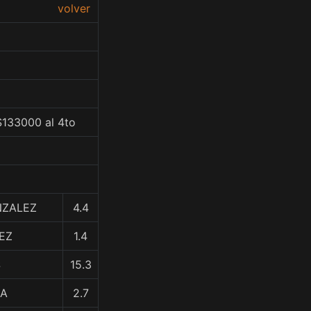
volver
$133000 al 4to
NZALEZ
4.4
EZ
1.4
S
15.3
NA
2.7