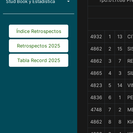
Tpo.01.11.68 P
Stud Book y Estadística
Índice Retrospectos
4932
1
13
CI
Retrospectos 2025
4862
2
15
SI
Tabla Record 2025
4862
3
7
R
4865
4
3
SI
4823
5
14
VI
4836
6
1
P
4748
7
2
M
4862
8
8
K