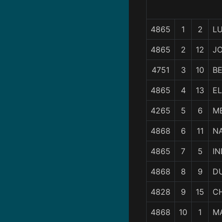
4865
1
2
L
4865
2
12
JO
4751
3
10
B
4865
4
13
E
4265
5
6
M
4868
6
11
N
4865
7
5
I
4868
8
9
DU
4828
9
15
CH
4868
10
1
M