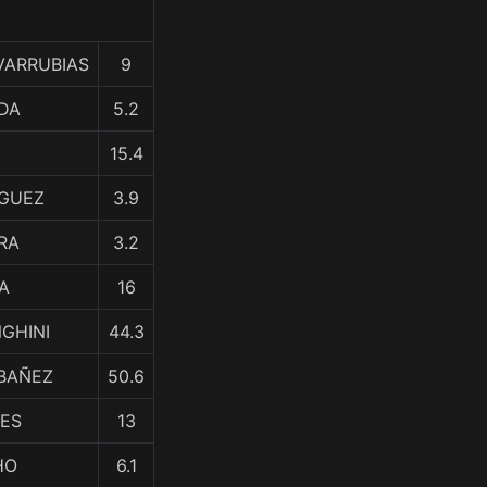
VARRUBIAS
9
NDA
5.2
15.4
IGUEZ
3.9
RA
3.2
A
16
NGHINI
44.3
IBAÑEZ
50.6
RES
13
HO
6.1