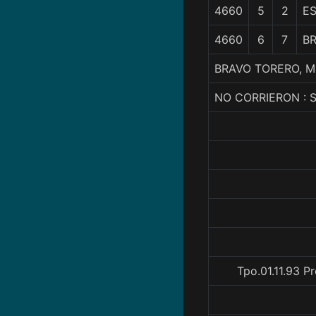
4660
5
2
E
4660
6
7
B
BRAVO TORERO, M
NO CORRIERON : 
Tpo.01.11.93 P