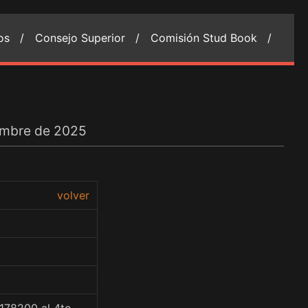
ios /
Consejo Superior /
Comisión Stud Book /
embre de 2025
volver