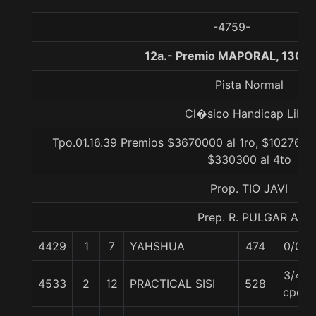
-4759-
12a.- Premio MAPORAL, 1300 
Pista Normal
Cl�sico Handicap Libre
Tpo.01.16.39 Premios $3670000 al 1ro, $1027600
$330300 al 4to
Prop. TIO JAVI
Prep. R. PULGAR A.
4429
1
7
YAHSHUA
474
0/0
3/4
4533
2
12
PRACTICAL SISI
528
cpo