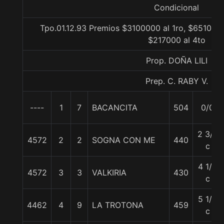
Condicional
Tpo.01.12.93 Premios $3100000 al 1ro, $651000 
$217000 al 4to
Prop. DOÑA LILI
Prep. C. RABY V.
----
1
7
BACANCITA
504
0/0
2 3/4
4572
2
2
SOGNA CON ME
440
c
4 1/2
4572
3
3
VALKIRIA
430
c
5 1/4
4462
4
9
LA TROTONA
459
c