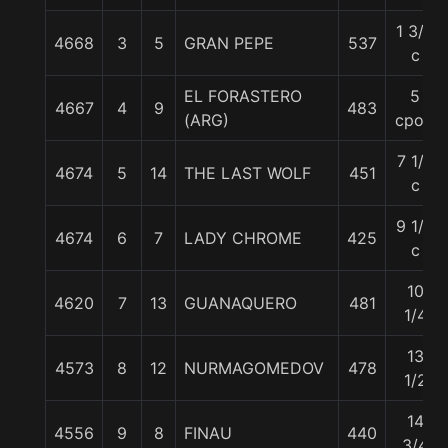
1 3/4
4668
3
5
GRAN PEPE
537
c
EL FORASTERO
5
4667
4
9
483
(ARG)
cpos.
7 1/2
4674
5
14
THE LAST WOLF
451
c
9 1/4
4674
6
7
LADY CHROME
425
c
10
4620
7
13
GUANAQUERO
481
1/4
13
4573
8
12
NURMAGOMEDOV
478
1/2
14
4556
9
8
FINAU
440
3/4