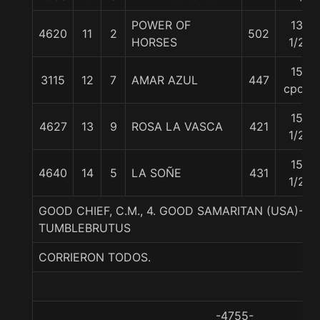
POWER OF
13
4620
11
2
502
HORSES
1/2
15
3115
12
7
AMAR AZUL
447
cpos
15
4627
13
9
ROSA LA VASCA
421
1/2
15
4640
14
5
LA SOÑE
431
1/2
GOOD CHIEF, C.M., 4. GOOD SAMARITAN (USA)-A
TUMBLEBRUTUS
CORRIERON TODOS.
-4755-