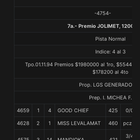
-4754-
7a.- Premio JOLIMET, 1200 m
Pista Normal
Indice: 4 al 3
Tpo.01.11.94 Premios $1980000 al 1ro, $554400 
$178200 al 4to
Prop. LGS GENERADORE
Prep. I. MICHEA F.
4659
1
4
GOOD CHIEF
425
0/0
4628
2
1
MISS LEVALAMAT
460
pczo.
3/4
4575
3
14
MANDIOKA
421