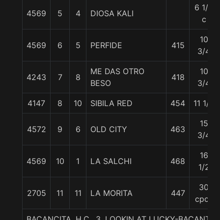
6 1/4
4569
5
4
DIOSA KALI
c
10
4569
6
5
PERFIDE
415
3/4
ME DAS OTRO
10
4243
7
8
418
BESO
3/4
4147
8
10
SIBILA RED
454
11 1/4
15
4572
9
6
OLD CITY
463
3/4
16
4569
10
1
LA SALCHI
468
1/2
30
2705
11
11
LA MORITA
447
cpos
BACANCITA, H.C., 3. LOOKIN AT LUCKY-BACANTA