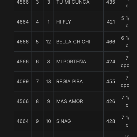
4566
3
3
TU MI CUNCA
435
c
5 1/2
4664
4
1
HI FLY
421
c
6 1/2
4666
5
12
BELLA CHICHI
466
c
7
4566
6
8
MI PORTEÑA
424
cpos.
7
4099
7
13
REGIA PIBA
455
cpos.
7 1/4
4566
8
9
MAS AMOR
426
c
7 1/2
4664
9
10
SINAG
428
c