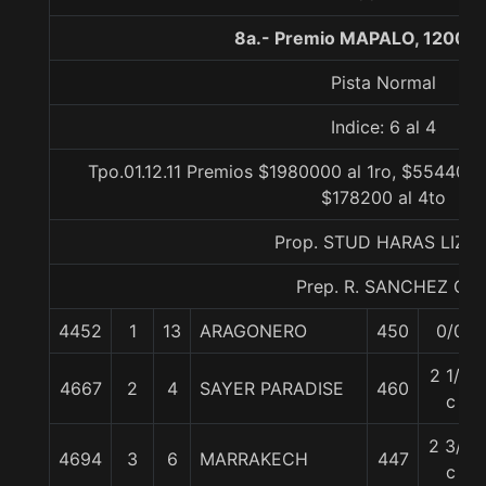
8a.- Premio MAPALO, 1200 m
Pista Normal
Indice: 6 al 4
Tpo.01.12.11 Premios $1980000 al 1ro, $554400 
$178200 al 4to
Prop. STUD HARAS LIZZI
Prep. R. SANCHEZ Q.
4452
1
13
ARAGONERO
450
0/0
2 1/4
4667
2
4
SAYER PARADISE
460
c
2 3/4
4694
3
6
MARRAKECH
447
c