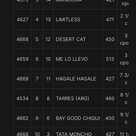
cpo
2 1/2
4627
4
13
LIMITLESS
471
c
3
4668
5
12
DESERT CAT
450
cpos.
3
4659
6
10
ME LO LLEVO
513
cpos.
7 3/4
4668
7
11
HAGALE HAGALE
427
c
8 1/4
4534
8
8
TARRES (ARG)
460
c
9 1/4
4662
9
6
BAY GOOD CHIQUI
400
c
4668
10
3
TATA MONCHO
427
11 1/4