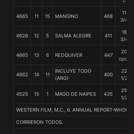
c
11
4665
11
15
MANGINO
468
3/4
18
4626
12
5
SALMA ALEGRE
411
3/4
20
4665
13
6
REDQUIVER
447
cpos
INCLUYE TODO
22
4662
14
11
400
(ARG)
1/2
25
4525
15
1
MAGO DE NAIPES
435
1/2
WESTERN FILM, M.C., 6. ANNUAL REPORT-WHOOP
CORRIERON TODOS.