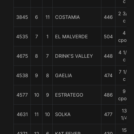
c
2 3/4
3845
6
11
COSTAMIA
446
c
4
4535
7
1
EL MALVERDE
504
cpos.
4 1/4
4675
8
7
DRINK'S VALLEY
448
c
7 1/4
4538
9
8
GAELIA
474
c
9
4577
10
9
ESTRATEGO
486
cpos.
13
4631
11
10
SOLKA
477
1/4
15
4371
12
6
KAT FEVER
430