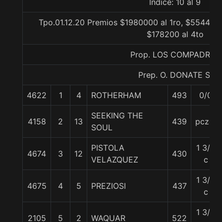
Indice: 10 al 9
Tpo.01.12.20 Premios $1980000 al 1ro, $554400 
$178200 al 4to
Prop. LOS COMPADRES
Prep. O. DONATE S.
4622
1
4
ROTHERHAM
493
0/0
SEEKING THE
4158
2
13
439
pczo.
SOUL
PISTOLA
1 3/4
4674
3
12
430
VELAZQUEZ
c
1 3/4
4675
4
5
PREZIOSI
437
c
1 3/4
2105
5
2
WAQUAR
522