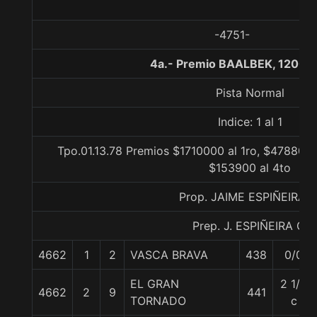
-4751-
4a.- Premio BAALBEK, 1200 
Pista Normal
Indice: 1 al 1
Tpo.01.13.78 Premios $1710000 al 1ro, $478800 
$153900 al 4to
Prop. JAIME ESPIÑEIRA C
Prep. J. ESPIÑEIRA C.
4662
1
2
VASCA BRAVA
438
0/0
EL GRAN
2 1/4
4662
2
9
441
TORNADO
c