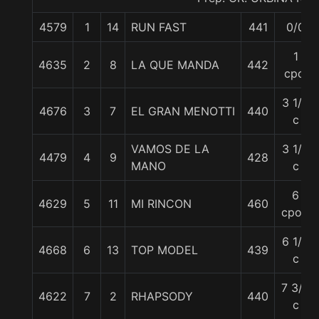
4579
1
14
RUN FAST
441
0/0
1
4635
2
8
LA QUE MANDA
442
cpo.
3 1/4
4676
3
7
EL GRAN MENOTTI
440
c
VAMOS DE LA
3 1/4
4479
4
9
428
MANO
c
6
4629
5
11
MI RINCON
460
cpos.
6 1/2
4668
6
13
TOP MODEL
439
c
7 3/4
4622
7
2
RHAPSODY
440
c