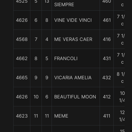
4525
5
13
460
SIEMPRE
c
7 1/4
4626
6
8
VINE VIDE VINCI
461
c
7 1/4
4568
7
4
ME VERAS CAER
416
c
7 1/4
4662
8
5
FRANCOLI
431
c
8 1/2
4665
9
9
VICARIA AMELIA
432
c
10
4626
10
6
BEAUTIFUL MOON
412
1/4
12
4623
11
11
MEME
411
1/4
15