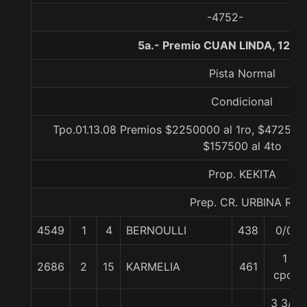
-4752-
5a.- Premio CUAN LINDA, 1200
Pista Normal
Condicional
Tpo.01.13.08 Premios $2250000 al 1ro, $472500 
$157500 al 4to
Prop. KEKITA
Prep. CR. URBINA R.
4549
1
4
BERNOULLI
438
0/0
1
2686
2
15
KARMELIA
461
cpo.
3 3/4