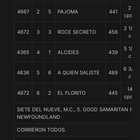
2
4667
2
5
PAJOMA
441
cpos
2 1/2
4672
3
3
ROCE SECRETO
456
c
5 1/4
4365
4
1
ALCIDES
439
c
6 3/4
4636
5
6
A QUIEN SALISTE
489
c
14
4672
6
2
EL FLORITO
445
cpos
SIETE DEL NUEVE, M.C., 5. GOOD SAMARITAN (U
NEWFOUNDLAND
CORRIERON TODOS.