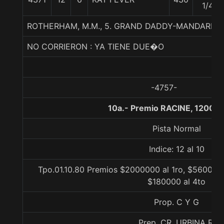
1/4
ROTHERHAM, M.M., 5. GRAND DADDY-MANDARIN
NO CORRIERON : YA TIENE DUE�O
-4757-
10a.- Premio RACINE, 1200 m
Pista Normal
Indice: 12 al 10
Tpo.01.10.80 Premios $2000000 al 1ro, $560000 
$180000 al 4to
Prop. C Y G
Prep. CR. URBINA R.