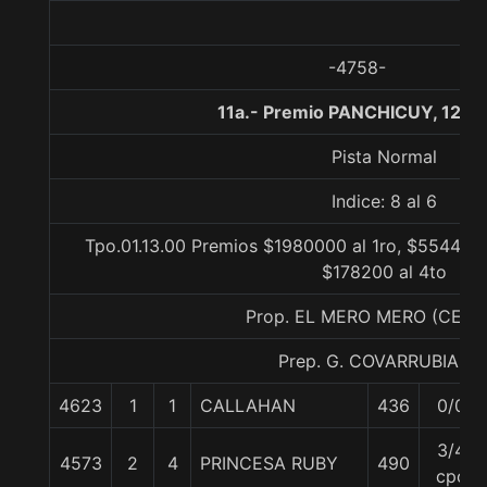
-4758-
11a.- Premio PANCHICUY, 1200
Pista Normal
Indice: 8 al 6
Tpo.01.13.00 Premios $1980000 al 1ro, $554400 
$178200 al 4to
Prop. EL MERO MERO (CEDI
Prep. G. COVARRUBIAS E
4623
1
1
CALLAHAN
436
0/0
3/4
4573
2
4
PRINCESA RUBY
490
cpo