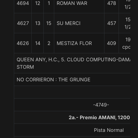
4694
12
1
ROMAN WAR
478
1/2
15
4627
13
15
SU MERCI
457
1/2
19
4626
14
2
MESTIZA FLOR
409
cpos
QUEEN ANY, H.C., 5. CLOUD COMPUTING-DAMA
STORM
NO CORRIERON : THE GRUNGE
-4749-
2a.- Premio AMANI, 1200 m
Pista Normal