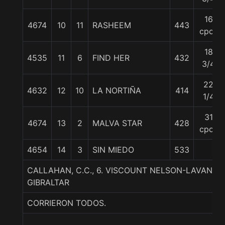
16
4674
10
11
RASHEEM
443
cpos
18
4535
11
6
FIND HER
432
3/4
22
4632
12
10
LA NORTIÑA
414
1/4
31
4674
13
2
MALVA STAR
428
cpos
4654
14
3
SIN MIEDO
533
CALLAHAN, C.C., 6. VISCOUNT NELSON-LAVAND
GIBRALTAR
CORRIERON TODOS.