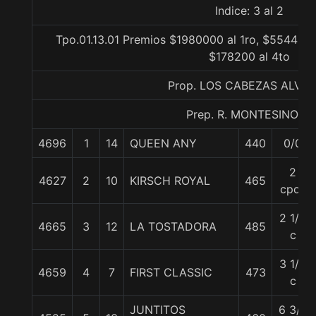
Indice: 3 al 2
Tpo.01.13.01 Premios $1980000 al 1ro, $554400 
$178200 al 4to
Prop. LOS CABEZAS ALVA
Prep. R. MONTESINO S.
4696
1
14
QUEEN ANY
440
0/0
2
4627
2
10
KIRSCH ROYAL
465
cpos
2 1/2
4665
3
12
LA TOSTADORA
485
c
3 1/4
4659
4
7
FIRST CLASSIC
473
c
JUNTITOS
6 3/4