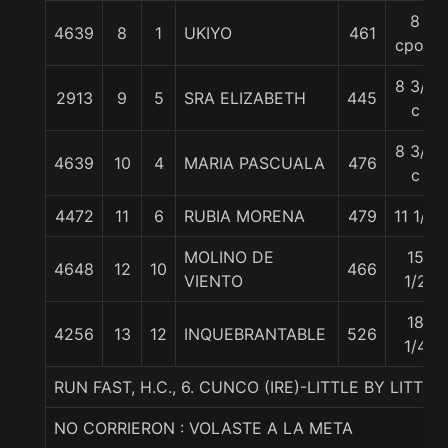
8
4639
8
1
UKIYO
461
cpos.
8 3/4
2913
9
5
SRA ELIZABETH
445
c
8 3/4
4639
10
4
MARIA PASCUALA
476
c
4472
11
6
RUBIA MORENA
479
11 1/2
MOLINO DE
15
4648
12
10
466
VIENTO
1/2
18
4256
13
12
INQUEBRANTABLE
526
1/4
RUN FAST, H.C., 6. CUNCO (IRE)-LITTLE BY LITTL
NO CORRIERON : VOLASTE A LA META