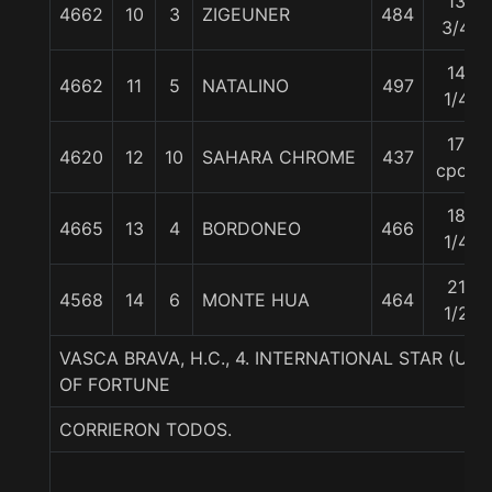
13
4662
10
3
ZIGEUNER
484
3/4
14
4662
11
5
NATALINO
497
1/4
17
4620
12
10
SAHARA CHROME
437
cpos
18
4665
13
4
BORDONEO
466
1/4
21
4568
14
6
MONTE HUA
464
1/2
VASCA BRAVA, H.C., 4. INTERNATIONAL STAR (US
OF FORTUNE
CORRIERON TODOS.