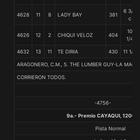
6 3/4
4628
11
8
LADY BAY
381
c
10
4626
12
2
CHIQUI VELOZ
404
1/4
4632
13
11
TE DIRIA
430
11 1/4
ARAGONERO, C.M., 5. THE LUMBER GUY-LA MAQ
CORRIERON TODOS.
-4756-
9a.- Premio CAYAQUI, 1200 
Pista Normal