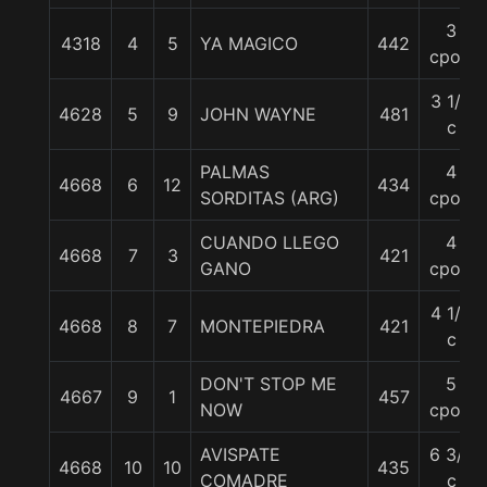
3
4318
4
5
YA MAGICO
442
cpos.
3 1/4
4628
5
9
JOHN WAYNE
481
c
PALMAS
4
4668
6
12
434
SORDITAS (ARG)
cpos.
CUANDO LLEGO
4
4668
7
3
421
GANO
cpos.
4 1/2
4668
8
7
MONTEPIEDRA
421
c
DON'T STOP ME
5
4667
9
1
457
NOW
cpos.
AVISPATE
6 3/4
4668
10
10
435
COMADRE
c