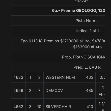
-4753-
6a.- Premio GEOLOGO, 1200 
Pista Normal
Indice: 1 al 1
Tpo.01.13.18 Premios $1710000 al 1ro, $478800 
$153900 al 4to
Prop. FRANCISCA IGNACI
Prep. E. LAB R.
4623
1
3
WESTERN FILM
463
0/0
1
4659
2
7
DEMOOV
485
cpo.
1 1/2
4662
3
10
SILVERCHAIR
410
c