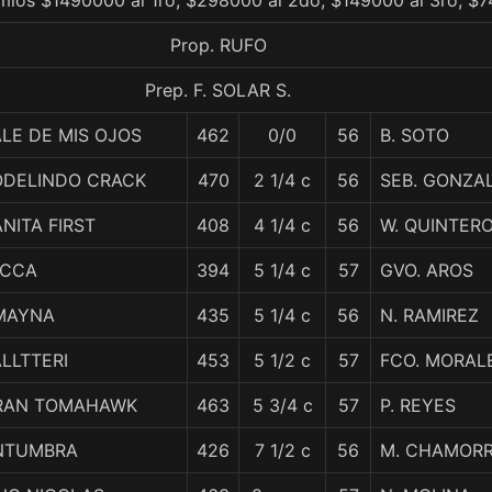
mios $1490000 al 1ro, $298000 al 2do, $149000 al 3ro, $7
Prop. RUFO
Prep. F. SOLAR S.
LE DE MIS OJOS
462
0/0
56
B. SOTO
ODELINDO CRACK
470
2 1/4 c
56
SEB. GONZA
NITA FIRST
408
4 1/4 c
56
W. QUINTER
ICCA
394
5 1/4 c
57
GVO. AROS
MAYNA
435
5 1/4 c
56
N. RAMIREZ
LLTTERI
453
5 1/2 c
57
FCO. MORAL
RAN TOMAHAWK
463
5 3/4 c
57
P. REYES
NTUMBRA
426
7 1/2 c
56
M. CHAMOR