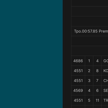
Tpo.00:57.85 Prem
4686
1
4
GO
4551
2
8
K
4551
3
7
C
4569
4
6
S
4551
5
11
T