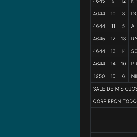
4645
9
12
KI
4644
10
3
D
4644
11
5
A
4645
12
13
R
4644
13
14
S
4644
14
10
PR
1950
15
6
N
SALE DE MIS OJOS
CORRIERON TODO