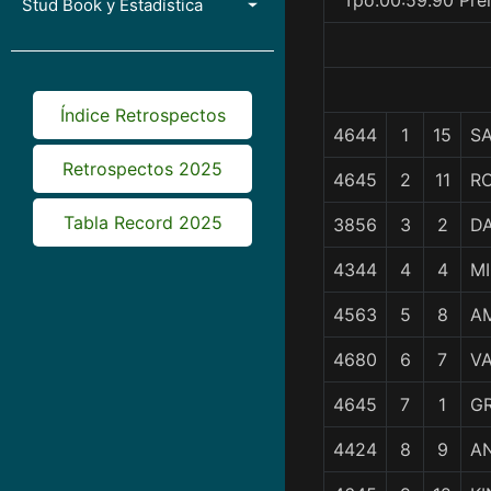
Tpo.00:59.90 Pre
Stud Book y Estadística
Índice Retrospectos
4644
1
15
SA
Retrospectos 2025
4645
2
11
R
Tabla Record 2025
3856
3
2
DA
4344
4
4
M
4563
5
8
A
4680
6
7
VA
4645
7
1
G
4424
8
9
A