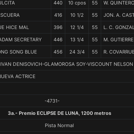
ULCITA
440
10 cpos
55
W. QUINTER
ASCUERA
416
10 1/2
55
JON. A. CAS
UE HICE MAL
396
12 1/4
55
L. C. GONZA
ADAM SECRETARY
446
13 1/4
55
M. GUTIERRE
ONG SONG BLUE
456
24 3/4
55
R. COVARRU
 3. IVAN DENISOVICH-GLAMOROSA SOY-VISCOUNT NELSON
NUEVA ACTRICE
-4731-
3a.- Premio ECLIPSE DE LUNA, 1200 metros
Pista Normal