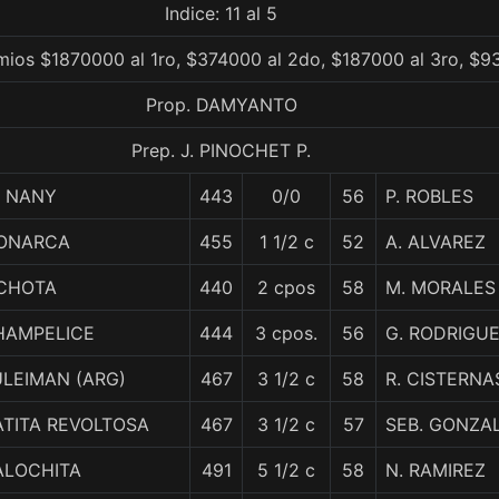
Indice: 11 al 5
mios $1870000 al 1ro, $374000 al 2do, $187000 al 3ro, $9
Prop. DAMYANTO
Prep. J. PINOCHET P.
L NANY
443
0/0
56
P. ROBLES
ONARCA
455
1 1/2 c
52
A. ALVAREZ
ICHOTA
440
2 cpos
58
M. MORALES
HAMPELICE
444
3 cpos.
56
G. RODRIGU
LEIMAN (ARG)
467
3 1/2 c
58
R. CISTERNA
ATITA REVOLTOSA
467
3 1/2 c
57
SEB. GONZA
ALOCHITA
491
5 1/2 c
58
N. RAMIREZ