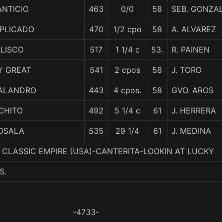
ANTICIO
463
0/0
58
SEB. GONZA
MPLICADO
470
1/2 cpo
58
A. ALVAREZ
ALISCO
517
1 1/4 c
53.
R. PAINEN
Y GREAT
541
2 cpos
58
J. TORO
ALANDRO
443
4 cpos.
58
GVO. AROS
CHITO
492
5 1/4 c
61
J. HERRERA
OSALA
535
29 1/4
61
J. MEDINA
4. CLASSIC EMPIRE (USA)-CANTERITA-LOOKIN AT LUCKY
S.
-4733-