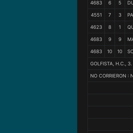
4683
6
5
D
4551
7
3
P
4623
8
1
Q
4683
9
9
M
4683
10
10
S
GOLFISTA, H.C.,
NO CORRIERON : 