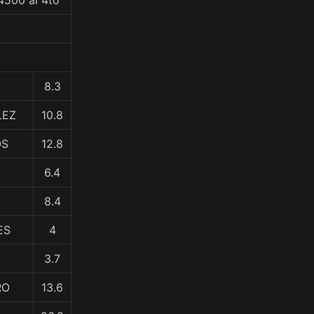
4500 al 4to
8.3
LEZ
10.8
OS
12.8
6.4
8.4
ES
4
3.7
RO
13.6