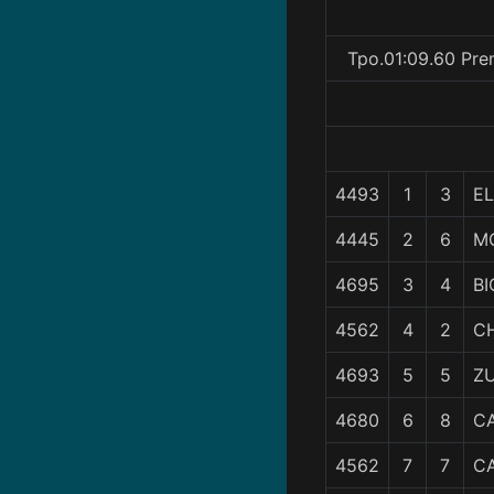
Tpo.01:09.60 Pre
4493
1
3
E
4445
2
6
M
4695
3
4
B
4562
4
2
C
4693
5
5
ZU
4680
6
8
C
4562
7
7
C