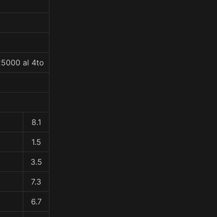
25000 al 4to
8.1
1.5
3.5
7.3
6.7