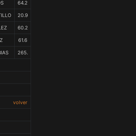
OS
64.2
TILLO
20.9
LEZ
60.2
Z
61.6
BIAS
265.
volver