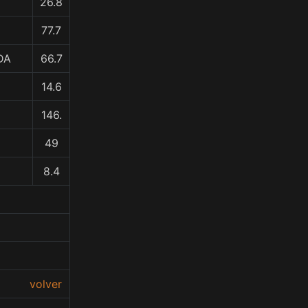
26.8
77.7
DA
66.7
14.6
146.
49
8.4
volver