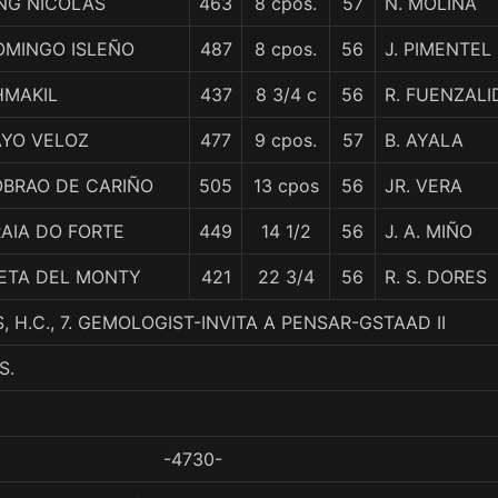
NG NICOLAS
463
8 cpos.
57
N. MOLINA
OMINGO ISLEÑO
487
8 cpos.
56
J. PIMENTEL
HMAKIL
437
8 3/4 c
56
R. FUENZALI
AYO VELOZ
477
9 cpos.
57
B. AYALA
OBRAO DE CARIÑO
505
13 cpos
56
JR. VERA
AIA DO FORTE
449
14 1/2
56
J. A. MIÑO
IETA DEL MONTY
421
22 3/4
56
R. S. DORES
, H.C., 7. GEMOLOGIST-INVITA A PENSAR-GSTAAD II
S.
-4730-