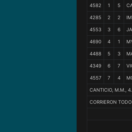
4582
1
5
C
4285
2
2
I
4553
3
6
J
4690
4
1
M
4488
5
3
M
4349
6
7
VI
4557
7
4
M
CANTICIO, M.M., 
CORRIERON TODO