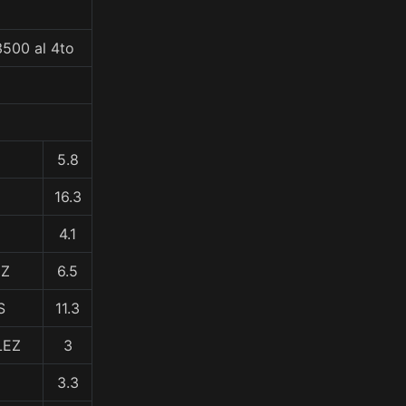
3500 al 4to
5.8
16.3
4.1
EZ
6.5
S
11.3
LEZ
3
3.3