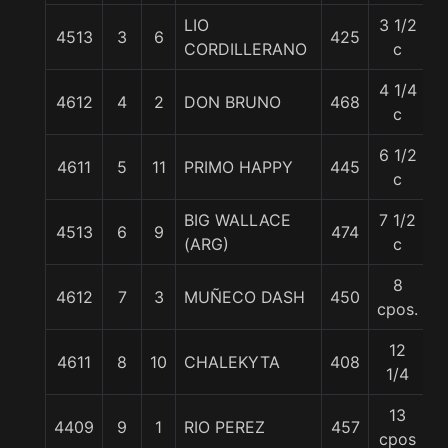
LIO
3 1/2
4513
3
6
425
5
CORDILLERANO
c
4 1/4
4612
4
2
DON BRUNO
468
5
c
6 1/2
4611
5
11
PRIMO HAPPY
445
5
c
BIG WALLACE
7 1/2
4513
6
9
474
5
(ARG)
c
8
4612
7
3
MUÑECO DASH
450
5
cpos.
12
4611
8
10
CHALEKYTA
408
5
1/4
13
4409
9
1
RIO PEREZ
457
5
cpos