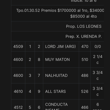
Indice: 10 al 6
Tpo.01.30.52 Premios $1700000 al 1ro, $340000 a
$85000 al 4to
Prop. LOS LEONES
Prep. X. URENDA P.
4509
1
2
LORD JIM (ARG)
470
0/0
5
2 1/4
4600
2
8
MUY MATON
510
5
c
3 3/4
4600
3
7
NALHUITAD
486
5
c
3 3/4
4610
4
9
ALL STARS
526
5
c
CONDUCTA
6
4512
5
6
466
5