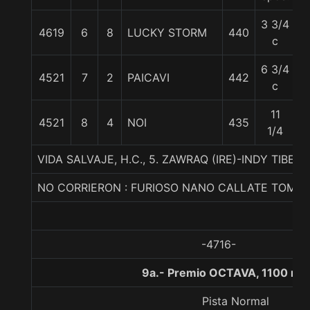
3 3/4
4619
6
8
LUCKY STORM
440
5
c
6 3/4
4521
7
2
PAICAVI
442
5
c
11
4521
8
4
NOI
435
5
1/4
VIDA SALVAJE, H.C., 5. ZAWRAQ (IRE)-INDY TIBE
NO CORRIERON : FURIOSO NANO CALLATE TOMM
-4716-
9a.- Premio OCTAVA, 1100 me
Pista Normal