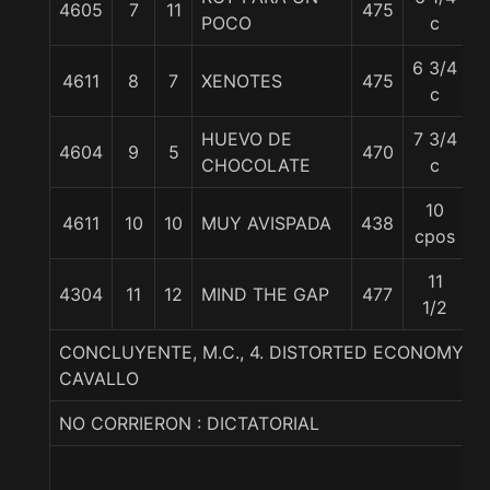
4605
7
11
475
5
POCO
c
6 3/4
4611
8
7
XENOTES
475
5
c
HUEVO DE
7 3/4
4604
9
5
470
5
CHOCOLATE
c
10
4611
10
10
MUY AVISPADA
438
5
cpos
11
4304
11
12
MIND THE GAP
477
5
1/2
CONCLUYENTE, M.C., 4. DISTORTED ECONOMY-A
CAVALLO
NO CORRIERON : DICTATORIAL