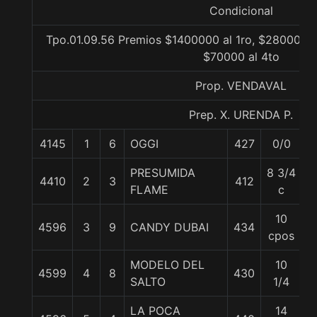
Condicional
Tpo.01.09.56 Premios $1400000 al 1ro, $280000 a
$70000 al 4to
Prop. VENDAVAL
Prep. X. URENDA P.
4145
1
6
OGGI
427
0/0
5
PRESUMIDA
8 3/4
4410
2
3
412
5
FLAME
c
10
4596
3
9
CANDY DUBAI
434
5
cpos
MODELO DEL
10
4599
4
8
430
5
SALTO
1/4
LA POCA
14