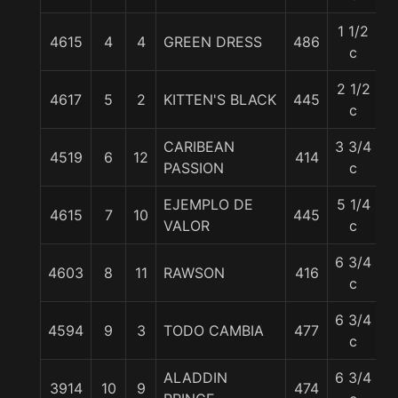
1 1/2
4615
4
4
GREEN DRESS
486
5
c
2 1/2
4617
5
2
KITTEN'S BLACK
445
5
c
CARIBEAN
3 3/4
4519
6
12
414
5
PASSION
c
EJEMPLO DE
5 1/4
4615
7
10
445
5
VALOR
c
6 3/4
4603
8
11
RAWSON
416
5
c
6 3/4
4594
9
3
TODO CAMBIA
477
5
c
ALADDIN
6 3/4
3914
10
9
474
5