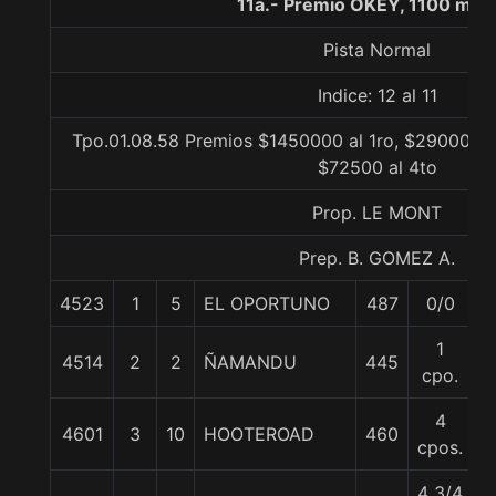
11a.- Premio OKEY, 1100 met
Pista Normal
Indice: 12 al 11
Tpo.01.08.58 Premios $1450000 al 1ro, $290000 a
$72500 al 4to
Prop. LE MONT
Prep. B. GOMEZ A.
4523
1
5
EL OPORTUNO
487
0/0
5
1
4514
2
2
ÑAMANDU
445
5
cpo.
4
4601
3
10
HOOTEROAD
460
5
cpos.
4 3/4