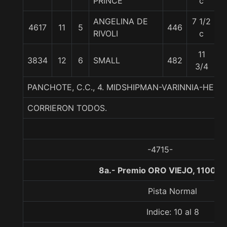
PRINCE
c
ANGELINA DE
7 1/2
4617
11
5
446
5
RIVOLI
c
11
3834
12
6
SMALL
482
5
3/4
PANCHOTE, C.C., 4. MIDSHIPMAN-VARINNIA-HEN
CORRIERON TODOS.
-4715-
8a.- Premio ORO VIEJO, 1100 m
Pista Normal
Indice: 10 al 8