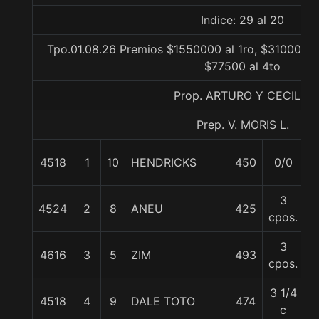
Indice: 29 al 20
Tpo.01.08.26 Premios $1550000 al 1ro, $310000 al
$77500 al 4to
Prop. ARTURO Y CECILIA
Prep. V. MORIS L.
4518
1
10
HENDRICKS
450
0/0
5
3
4524
2
8
ANEU
425
5
cpos.
3
4616
3
5
ZIM
493
6
cpos.
3 1/4
4518
4
9
DALE TOTO
474
6
c