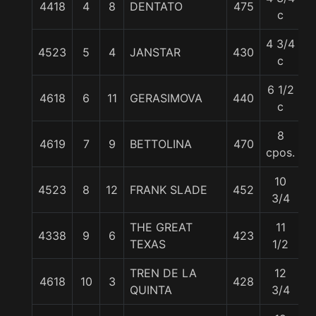
4418
4
8
DENTATO
475
5
c
4 3/4
4523
5
4
JANSTAR
430
5
c
6 1/2
4618
6
11
GERASIMOVA
440
5
c
8
4619
7
9
BETTOLINA
470
5
cpos.
10
4523
8
12
FRANK SLADE
452
5
3/4
THE GREAT
11
4338
9
6
423
5
TEXAS
1/2
TREN DE LA
12
4618
10
3
428
5
QUINTA
3/4