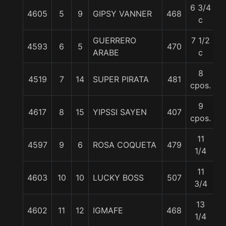
6 3/4
4605
5
9
GIPSY VANNER
468
5
c
GUERRERO
7 1/2
4593
6
5
470
5
ARABE
c
8
4519
7
14
SUPER PIRATA
481
5
cpos.
9
4617
8
15
YIPSSI SAYEN
407
5
cpos.
11
4597
9
6
ROSA COQUETA
479
5
1/4
11
4603
10
10
LUCKY BOSS
507
5
3/4
13
4602
11
12
IGMAFE
468
5
1/4