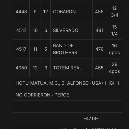
12
4448
9
12
COBARON
455
5
3/4
15
4517
10
6
SILVERADO
481
5
1/4
BAND OF
16
4517
11
5
470
5
BROTHERS
cpos
28
4050
12
3
TOTEM REAL
465
5
cpos
HOTU MATUA, M.C., 3. ALFONSO (USA)-HIGH HEEL
NO CORRIERON : PERGE
-4718-