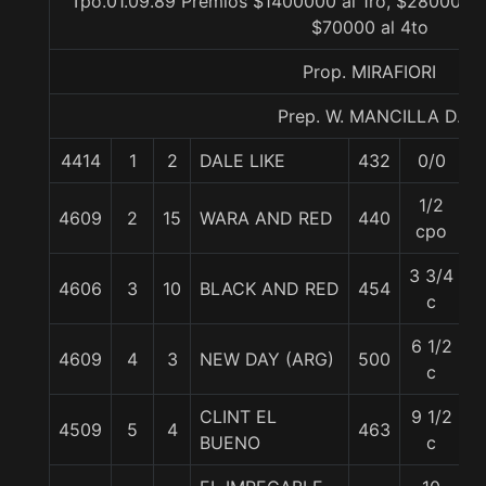
Tpo.01.09.89 Premios $1400000 al 1ro, $280000 a
$70000 al 4to
Prop. MIRAFIORI
Prep. W. MANCILLA D.
4414
1
2
DALE LIKE
432
0/0
5
1/2
4609
2
15
WARA AND RED
440
5
cpo
3 3/4
4606
3
10
BLACK AND RED
454
5
c
6 1/2
4609
4
3
NEW DAY (ARG)
500
5
c
CLINT EL
9 1/2
4509
5
4
463
5
BUENO
c