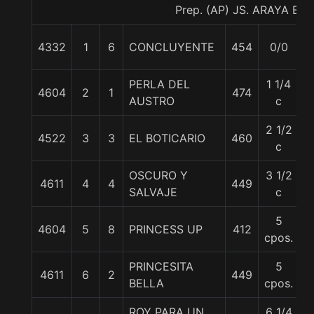
Prep. (AP) JS. ARAYA B.
4332
1
6
CONCLUYENTE
454
0/0
5
PERLA DEL
1 1/4
4604
2
1
474
5
AUSTRO
c
2 1/2
4522
3
3
EL BOTICARIO
460
5
c
OSCURO Y
3 1/2
4611
4
4
449
5
SALVAJE
c
5
4604
5
8
PRINCESS UP
412
5
cpos.
PRINCESITA
5
4611
6
2
449
5
BELLA
cpos.
ROY PARA UN
6 1/4