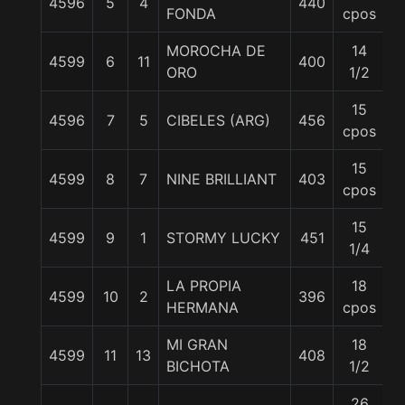
4596
5
4
440
5
FONDA
cpos
MOROCHA DE
14
4599
6
11
400
5
ORO
1/2
15
4596
7
5
CIBELES (ARG)
456
5
cpos
15
4599
8
7
NINE BRILLIANT
403
5
cpos
15
4599
9
1
STORMY LUCKY
451
5
1/4
LA PROPIA
18
4599
10
2
396
5
HERMANA
cpos
MI GRAN
18
4599
11
13
408
5
BICHOTA
1/2
26