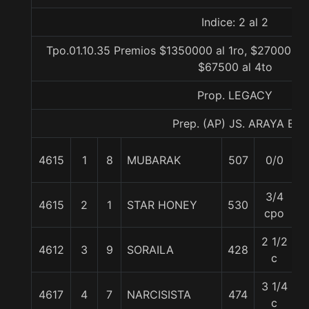
Indice: 2 al 2
Tpo.01.10.35 Premios $1350000 al 1ro, $270000 al
$67500 al 4to
Prop. LEGACY
Prep. (AP) JS. ARAYA B.
4615
1
8
MUBARAK
507
0/0
5
3/4
4615
2
1
STAR HONEY
530
5
cpo
2 1/2
4612
3
9
SORAILA
428
5
c
3 1/4
4617
4
7
NARCISISTA
474
5
c