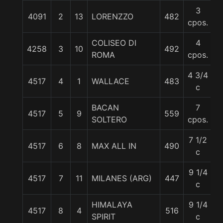
3
4091
2
13
LORENZZO
482
5
cpos.
COLISEO DI
4
4258
3
10
492
5
ROMA
cpos.
4 3/4
4517
4
1
WALLACE
483
5
c
BACAN
7
4517
5
9
559
5
SOLTERO
cpos.
7 1/2
4517
6
8
MAX ALL IN
490
5
c
9 1/4
4517
7
11
MILANES (ARG)
447
5
c
HIMALAYA
9 1/4
4517
8
4
516
5
SPIRIT
c