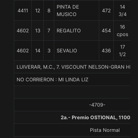
PINTA DE
14
4411
12
8
472
5
MUSICO
3/4
16
4602
13
7
REGALITO
454
5
cpos
17
4602
14
3
SEVALIO
436
5
1/2
LUIVERAR, M.C., 7. VISCOUNT NELSON-GRAN HIPI
NO CORRIERON : MI LINDA LIZ
-4709-
2a.- Premio OSTIONAL, 1100 m
Pista Normal