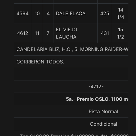
14
4594
10
4
DALE FLACA
425
5
1/4
EL VIEJO
15
4612
11
7
431
5
LAUCHA
1/2
CANDELARIA BLIZ, H.C., 5. MORNING RAIDER-WIT 
CORRIERON TODOS.
-4712-
5a.- Premio OSLO, 1100 metr
Pista Normal
Condicional