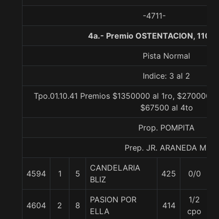
-4711-
4a.- Premio OSTENTACION, 1100 
Pista Normal
Indice: 3 al 2
Tpo.01.10.41 Premios $1350000 al 1ro, $270000 al
$67500 al 4to
Prop. POMPITA
Prep. JR. ARANEDA M.
CANDELARIA
4594
1
5
425
0/0
5
BLIZ
PASION POR
1/2
4604
2
8
414
5
ELLA
cpo