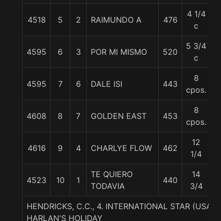
4 1/4
4518
5
2
RAIMUNDO A
476
5
c
5 3/4
4595
6
3
POR MI MISMO
520
5
c
8
4595
7
6
DALE ISI
443
5
cpos.
8
4608
8
7
GOLDEN EAST
453
5
cpos.
12
4616
9
4
CHARLYE FLOW
462
5
1/4
TE QUIERO
14
4523
10
1
440
5
TODAVIA
3/4
HENDRICKS, C.C., 4. INTERNATIONAL STAR (USA)
HARLAN'S HOLIDAY