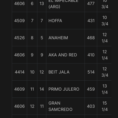
EL IMPECABLE
10
4606
6
13
477
5
(ARG)
3/4
10
4509
7
7
HOFFA
431
5
3/4
12
4526
8
5
ANAHEIM
468
5
1/4
12
4606
9
9
AKA AND RED
410
5
1/4
12
4414
10
12
BEIT JALA
514
5
3/4
13
4609
11
14
PRIMO JULERO
459
5
1/4
GRAN
15
4606
12
11
403
5
SAMCREDO
1/4