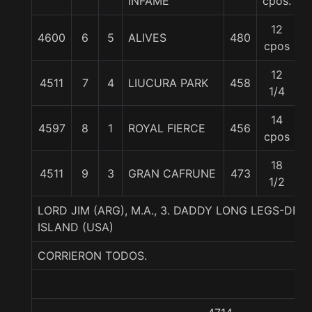
INFAME
cpos.
12
4600
6
5
ALIVES
480
5
cpos
12
4511
7
4
LIUCURA PARK
458
5
1/4
14
4597
8
1
ROYAL FIERCE
456
5
cpos
18
4511
9
3
GRAN CAFRUNE
473
5
1/2
LORD JIM (ARG), M.A., 3. DADDY LONG LEGS-DE
ISLAND (USA)
CORRIERON TODOS.