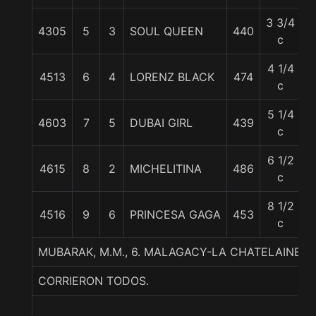
3 3/4
4305
5
3
SOUL QUEEN
440
5
c
4 1/4
4513
6
4
LORENZ BLACK
474
5
c
5 1/4
4603
7
5
DUBAI GIRL
439
5
c
6 1/2
4615
8
2
MICHELITINA
486
5
c
8 1/2
4516
9
6
PRINCESA GAGA
453
5
c
MUBARAK, M.M., 6. MALAGACY-LA CHATELAINE-
CORRIERON TODOS.