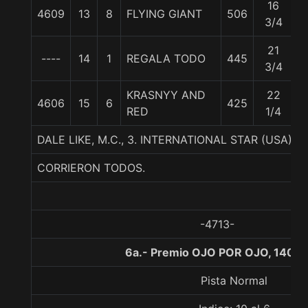
16
4609
13
8
FLYING GIANT
506
5
3/4
21
----
14
1
REGALA TODO
445
5
3/4
KRASNYY AND
22
4606
15
6
425
5
RED
1/4
DALE LIKE, M.C., 3. INTERNATIONAL STAR (USA)
CORRIERON TODOS.
-4713-
6a.- Premio OJO POR OJO, 1400 
Pista Normal