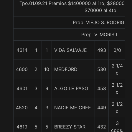
Tpo.01.09.21 Premios $1400000 al 1ro, $280000 al
$70000 al 4to
Prop. VIEJO S. RODRIGO
Prep. V. MORIS L.
4614
1
1
VIDA SALVAJE
493
0/0
5
2 1/4
4600
2
10
MEDFORD
530
5
c
2 1/2
4601
3
9
ALGO LE PASO
458
5
c
2 1/2
4520
4
3
NADIE ME CREE
449
5
c
3
4619
5
5
BREEZY STAR
432
5
cpos.