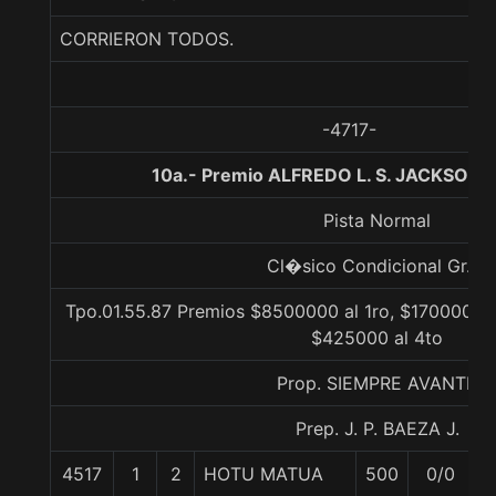
CORRIERON TODOS.
-4717-
10a.- Premio ALFREDO L. S. JACKSON,
Pista Normal
Cl�sico Condicional Gr. 3
Tpo.01.55.87 Premios $8500000 al 1ro, $1700000 a
$425000 al 4to
Prop. SIEMPRE AVANTE
Prep. J. P. BAEZA J.
4517
1
2
HOTU MATUA
500
0/0
5