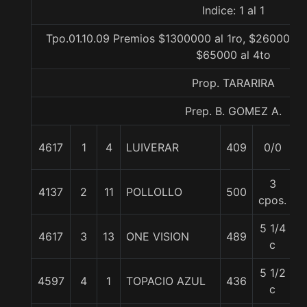
Indice: 1 al 1
Tpo.01.10.09 Premios $1300000 al 1ro, $260000 al
$65000 al 4to
Prop. TARARIRA
Prep. B. GOMEZ A.
4617
1
4
LUIVERAR
409
0/0
5
3
4137
2
11
POLLOLLO
500
5
cpos.
5 1/4
4617
3
13
ONE VISION
489
5
c
5 1/2
4597
4
1
TOPACIO AZUL
436
5
c