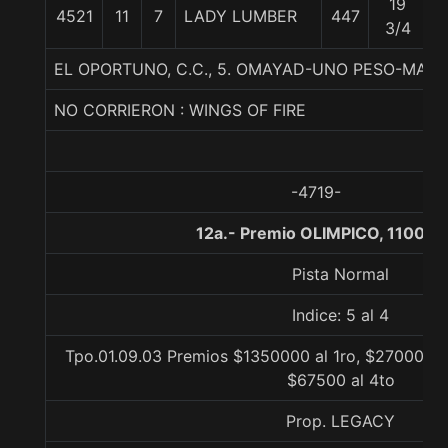
19
4521
11
7
LADY LUMBER
447
5
3/4
EL OPORTUNO, C.C., 5. OMAYAD-UNO PESO-MAC
NO CORRIERON : WINGS OF FIRE
-4719-
12a.- Premio OLIMPICO, 1100 m
Pista Normal
Indice: 5 al 4
Tpo.01.09.03 Premios $1350000 al 1ro, $270000 a
$67500 al 4to
Prop. LEGACY