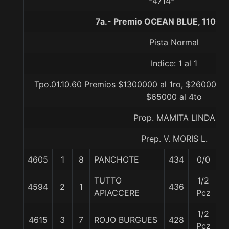
-4714-
7a.- Premio OCEAN BLUE, 1100 
Pista Normal
Indice: 1 al 1
Tpo.01.10.60 Premios $1300000 al 1ro, $260000 al
$65000 al 4to
Prop. MAMITA LINDA
Prep. V. MORIS L.
4605
1
8
PANCHOTE
434
0/0
5
TUTTO
1/2
4594
2
1
436
5
APIACCERE
Pcz
1/2
4615
3
7
ROJO BURGUES
428
5
Pcz