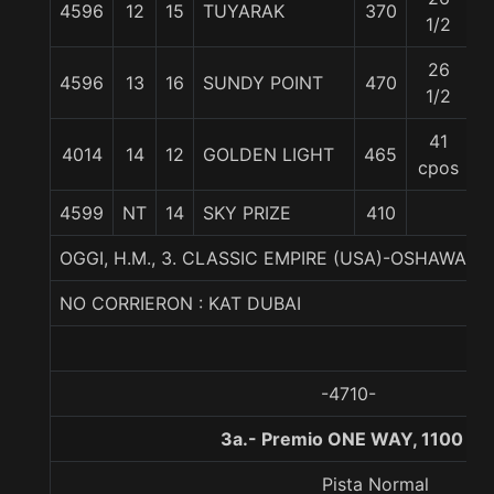
4596
12
15
TUYARAK
370
5
1/2
26
4596
13
16
SUNDY POINT
470
5
1/2
41
4014
14
12
GOLDEN LIGHT
465
5
cpos
4599
NT
14
SKY PRIZE
410
5
OGGI, H.M., 3. CLASSIC EMPIRE (USA)-OSHAWA-
NO CORRIERON : KAT DUBAI
-4710-
3a.- Premio ONE WAY, 1100 me
Pista Normal