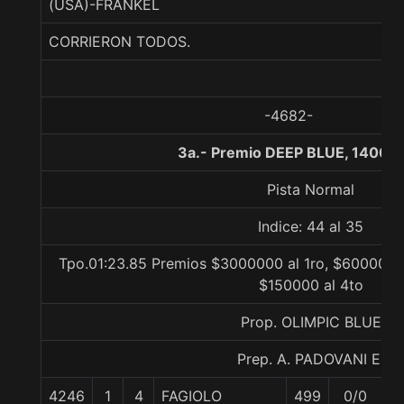
(USA)-FRANKEL
CORRIERON TODOS.
-4682-
3a.- Premio DEEP BLUE, 1400 
Pista Normal
Indice: 44 al 35
Tpo.01:23.85 Premios $3000000 al 1ro, $600000 a
$150000 al 4to
Prop. OLIMPIC BLUE
Prep. A. PADOVANI E.
4246
1
4
FAGIOLO
499
0/0
5