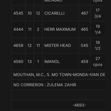
MILAGRO
cpos
17
4545
10
12
CICARELLI
467
5
3/4
19
4444
11
2
HERR MAXIMUM
465
5
1/4
19
4658
12
11
MISTER HEAD
545
5
1/2
27
4560
13
1
IMANOL
459
55
cpos
MOUTHAN, M.C., 5. MO TOWN-MONDA-IVAN DENI
NO CORRIERON : ZULEMA ZAHIR
-4693-