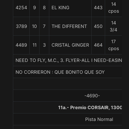
14
4254
9
8
EL KING
443
5
cpos
14
3789
10
7
THE DIFFERENT
450
5
3/4
17
4489
11
3
CRISTAL GINGER
464
5
cpos
NEED TO FLY, M.C., 3. FLYER-ALL I NEED-EASING
NO CORRIERON : QUE BONITO QUE SOY
-4690-
11a.- Premio CORSAIR, 1300 m
Pista Normal