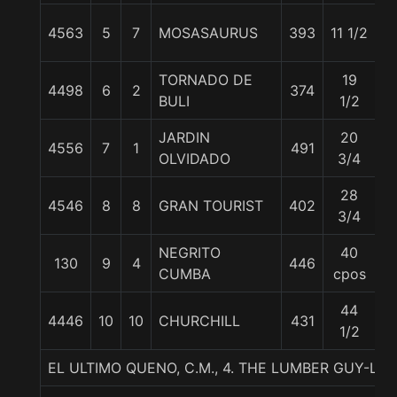
4563
5
7
MOSASAURUS
393
11 1/2
57
TORNADO DE
19
4498
6
2
374
5
BULI
1/2
JARDIN
20
4556
7
1
491
5
OLVIDADO
3/4
28
4546
8
8
GRAN TOURIST
402
5
3/4
NEGRITO
40
130
9
4
446
5
CUMBA
cpos
44
4446
10
10
CHURCHILL
431
5
1/2
EL ULTIMO QUENO, C.M., 4. THE LUMBER GUY-L