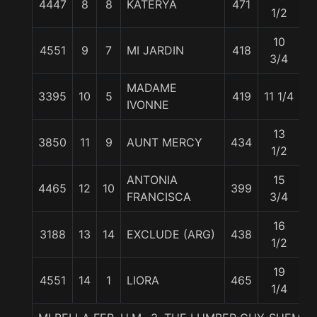
4447
8
8
KATERYA
471
5
1/2
10
4551
9
7
MI JARDIN
418
5
3/4
MADAME
3395
10
5
419
11 1/4
5
IVONNE
13
3850
11
9
AUNT MERCY
434
5
1/2
ANTONIA
15
4465
12
10
399
5
FRANCISCA
3/4
16
3188
13
14
EXCLUDE (ARG)
438
5
1/2
19
4551
14
1
LIORA
465
5
1/4