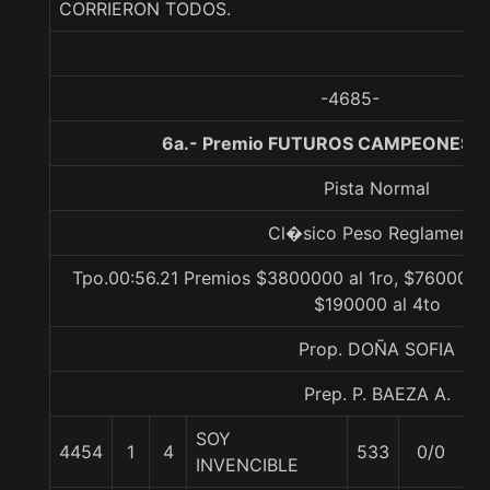
CORRIERON TODOS.
-4685-
6a.- Premio FUTUROS CAMPEONES, 1
Pista Normal
Cl�sico Peso Reglamento
Tpo.00:56.21 Premios $3800000 al 1ro, $760000 a
$190000 al 4to
Prop. DOÑA SOFIA
Prep. P. BAEZA A.
SOY
4454
1
4
533
0/0
6
INVENCIBLE