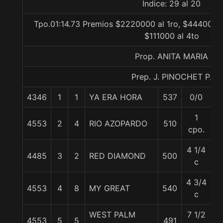
Indice: 29 al 20
Tpo.01:14.73 Premios $2220000 al 1ro, $444000 a
$111000 al 4to
Prop. ANITA MARIA
Prep. J. PINOCHET P.
4346
1
1
YA ERA HORA
537
0/0
5
1
4553
2
4
RIO AZOPARDO
510
5
cpo.
4 1/4
4485
3
2
RED DIAMOND
500
52
c
4 3/4
4553
4
8
MY GREAT
540
5
c
WEST PALM
7 1/2
4553
5
5
491
5