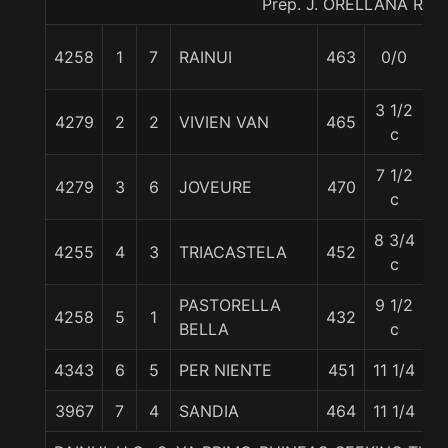
Prep. J. ORELLANA R.
4258
1
7
RAINUI
463
0/0
5
3 1/2
4279
2
2
VIVIEN VAN
465
5
c
7 1/2
4279
3
6
JOVEURE
470
5
c
8 3/4
4255
4
3
TRIACASTELA
452
5
c
PASTORELLA
9 1/2
4258
5
1
432
5
BELLA
c
4343
6
5
PER NIENTE
451
11 1/4
5
3967
7
4
SANDIA
464
11 1/4
5