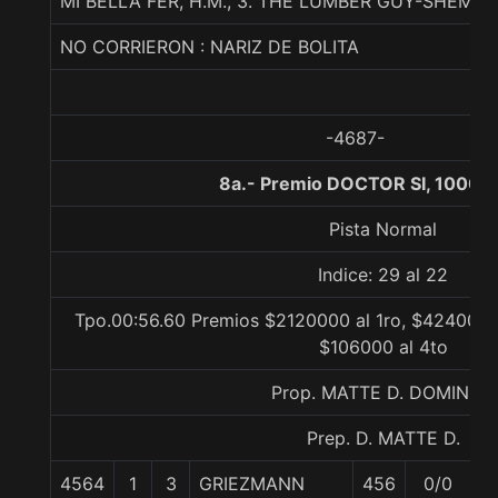
MI BELLA FER, H.M., 3. THE LUMBER GUY-SHEMI
NO CORRIERON : NARIZ DE BOLITA
-4687-
8a.- Premio DOCTOR SI, 1000 
Pista Normal
Indice: 29 al 22
Tpo.00:56.60 Premios $2120000 al 1ro, $424000 a
$106000 al 4to
Prop. MATTE D. DOMINGO
Prep. D. MATTE D.
4564
1
3
GRIEZMANN
456
0/0
5