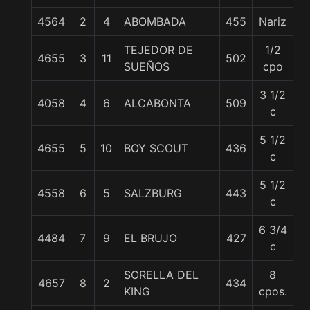
4564
2
4
ABOMBADA
455
Nariz
5
TEJEDOR DE
1/2
4655
3
11
502
5
SUEÑOS
cpo
3 1/2
4058
4
6
ALCABONTA
509
57
c
5 1/2
4655
5
10
BOY SCOUT
436
5
c
5 1/2
4558
6
5
SALZBURG
443
5
c
6 3/4
4484
7
9
EL BRUJO
427
5
c
SORELLA DEL
8
4657
8
2
434
5
KING
cpos.