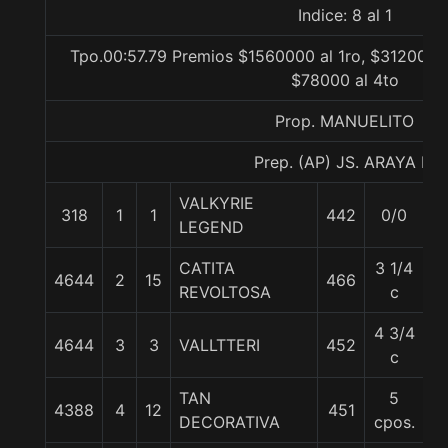
Indice: 8 al 1
Tpo.00:57.79 Premios $1560000 al 1ro, $312000 a
$78000 al 4to
Prop. MANUELITO
Prep. (AP) JS. ARAYA B.
VALKYRIE
318
1
1
442
0/0
5
LEGEND
CATITA
3 1/4
4644
2
15
466
6
REVOLTOSA
c
4 3/4
4644
3
3
VALLTTERI
452
5
c
TAN
5
4388
4
12
451
5
DECORATIVA
cpos.