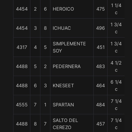
1 1/4
4454
2
6
HEROICO
475
6
c
1 3/4
4454
3
8
ICHUAC
496
6
c
SIMPLEMENTE
1 3/4
4317
4
5
451
6
SOY
c
4 1/2
4488
5
2
PEDERNERA
483
6
c
6 1/4
4488
6
3
KNESEET
464
6
c
7 1/4
4555
7
1
SPARTAN
484
6
c
SALTO DEL
7 1/4
4488
8
7
457
6
CEREZO
c