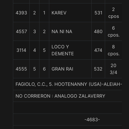
2
4393
2
1
KAREV
531
5
cpos
6
4557
3
2
NA NI NA
480
5
cpos.
LOCO Y
8
3114
4
5
474
5
DEMENTE
cpos.
20
4555
5
6
GRAN RAI
532
5
3/4
FAGIOLO, C.C., 5. HOOTENANNY (USA)-ALEIAH-
NO CORRIERON : ANALOGO ZALAVERRY
-4683-