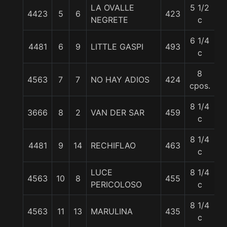
LA OVALLE
5 1/2
4423
5
6
423
5
NEGRETE
c
6 1/4
4481
6
9
LITTLE GASPI
493
5
c
8
4563
7
7
NO HAY ADIOS
424
5
cpos.
8 1/4
3666
8
2
VAN DER SAR
459
5
c
8 1/4
4481
9
14
RECHIFLAO
463
5
c
LUCE
8 1/4
4563
10
8
455
5
PERICOLOSO
c
8 1/4
4563
11
13
MARULINA
435
5
c