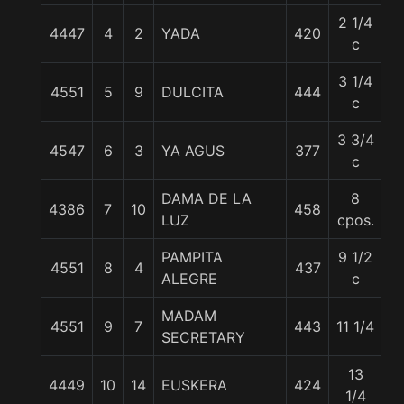
2 1/4
4447
4
2
YADA
420
55
c
3 1/4
4551
5
9
DULCITA
444
5
c
3 3/4
4547
6
3
YA AGUS
377
5
c
DAMA DE LA
8
4386
7
10
458
5
LUZ
cpos.
PAMPITA
9 1/2
4551
8
4
437
51
ALEGRE
c
MADAM
4551
9
7
443
11 1/4
5
SECRETARY
13
4449
10
14
EUSKERA
424
5
1/4