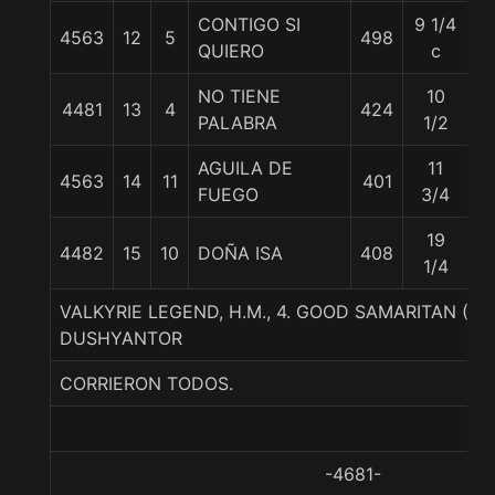
CONTIGO SI
9 1/4
4563
12
5
498
5
QUIERO
c
NO TIENE
10
4481
13
4
424
5
PALABRA
1/2
AGUILA DE
11
4563
14
11
401
5
FUEGO
3/4
19
4482
15
10
DOÑA ISA
408
5
1/4
VALKYRIE LEGEND, H.M., 4. GOOD SAMARITAN (U
DUSHYANTOR
CORRIERON TODOS.
-4681-