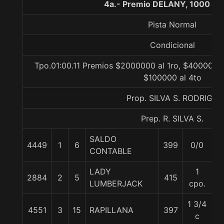
4a.- Premio DELANY, 1000 me
Pista Normal
Condicional
Tpo.01:00.11 Premios $2000000 al 1ro, $400000 a
$100000 al 4to
Prop. SILVA S. RODRIGO
Prep. R. SILVA S.
SALDO
4449
1
6
399
0/0
5
CONTABLE
LADY
1
2884
2
5
415
5
LUMBERJACK
cpo.
1 3/4
4551
3
15
RAPILLANA
397
5
c