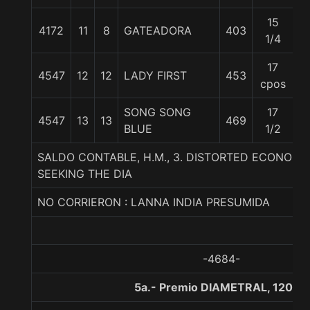
15
4172
11
8
GATEADORA
403
5
1/4
17
4547
12
12
LADY FIRST
453
5
cpos
SONG SONG
17
4547
13
13
469
55
BLUE
1/2
SALDO CONTABLE, H.M., 3. DISTORTED ECONOMY
SEEKING THE DIA
NO CORRIERON : LANNA INDIA PRESUMIDA
-4684-
5a.- Premio DIAMETRAL, 1200 