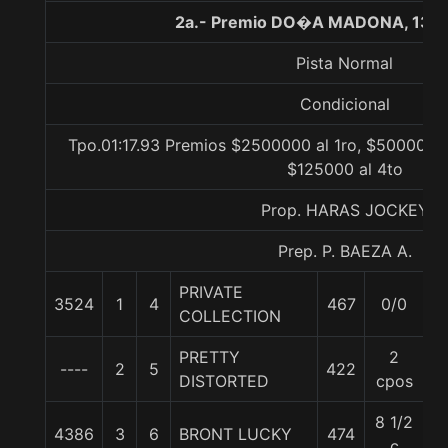
2a.- Premio DO�A MADONA, 130
Pista Normal
Condicional
Tpo.01:17.93 Premios $2500000 al 1ro, $500000 a
$125000 al 4to
Prop. HARAS JOCKEY
Prep. P. BAEZA A.
PRIVATE
3524
1
4
467
0/0
5
COLLECTION
PRETTY
2
----
2
5
422
5
DISTORTED
cpos
8 1/2
4386
3
6
BRONT LUCKY
474
5
c