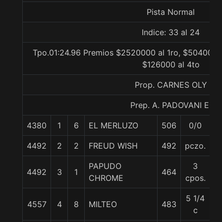
Pista Normal
Indice: 33 al 24
Tpo.01:24.96 Premios $2520000 al 1ro, $504000 a
$126000 al 4to
Prop. CARNES OLY
Prep. A. PADOVANI E.
4380
1
6
EL MERLUZO
506
0/0
6
4492
2
2
FREUD WISH
492
pczo.
5
PAPUDO
3
4492
3
1
464
6
CHROME
cpos.
5 1/4
4557
4
8
MILTEO
483
6
c