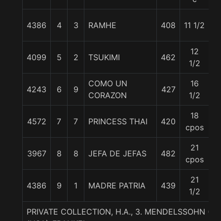
4386
4
3
RAMHE
408
11 1/2
5
12
4099
5
2
TSUKIMI
462
5
1/2
COMO UN
16
4243
6
9
427
5
CORAZON
1/2
18
4572
7
7
PRINCESS THAI
420
5
cpos
21
3967
8
8
JEFA DE JEFAS
482
5
cpos
21
4386
9
1
MADRE PATRIA
439
5
1/2
PRIVATE COLLECTION, H.A., 3. MENDELSSOHN (US