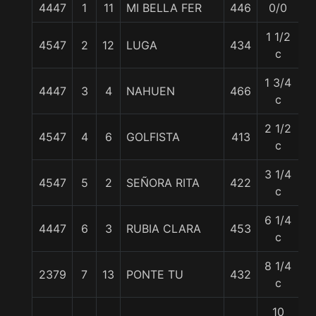
4447
1
11
MI BELLA FER
446
0/0
5
1 1/2
4547
2
12
LUGA
434
55
c
1 3/4
4447
3
4
NAHUEN
466
55
c
2 1/2
4547
4
6
GOLFISTA
413
5
c
3 1/4
4547
5
2
SEÑORA RITA
422
5
c
6 1/4
4447
6
3
RUBIA CLARA
453
5
c
8 1/4
2379
7
13
PONTE TU
432
5
c
10