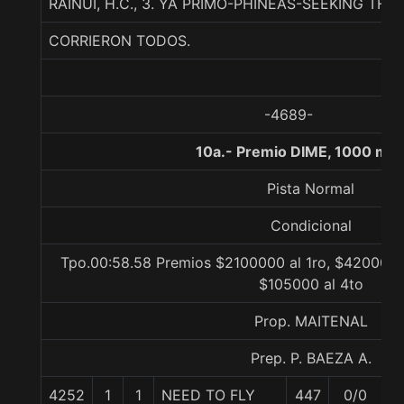
RAINUI, H.C., 3. YA PRIMO-PHINEAS-SEEKING THE 
CORRIERON TODOS.
-4689-
10a.- Premio DIME, 1000 met
Pista Normal
Condicional
Tpo.00:58.58 Premios $2100000 al 1ro, $420000 a
$105000 al 4to
Prop. MAITENAL
Prep. P. BAEZA A.
4252
1
1
NEED TO FLY
447
0/0
5