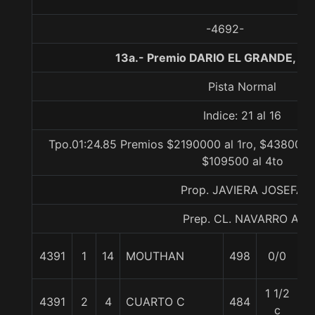
-4692-
13a.- Premio DARIO EL GRANDE, 14
Pista Normal
Indice: 21 al 16
Tpo.01:24.85 Premios $2190000 al 1ro, $438000 a
$109500 al 4to
Prop. JAVIERA JOSEFA
Prep. CL. NAVARRO A.
4391
1
14
MOUTHAN
498
0/0
5
1 1/2
4391
2
4
CUARTO C
484
5
c