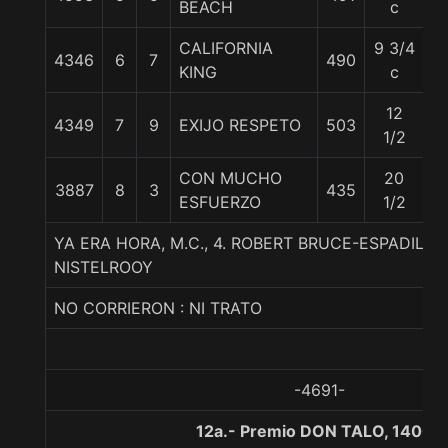
BEACH
c
CALIFORNIA
9 3/4
4346
6
7
490
5
KING
c
12
4349
7
9
EXIJO RESPETO
503
59
1/2
CON MUCHO
20
3887
8
3
435
5
ESFUERZO
1/2
YA ERA HORA, M.C., 4. ROBERT BRUCE-ESPADILLA
NISTELROOY
NO CORRIERON : NI TRATO
-4691-
12a.- Premio DON TALO, 1400 