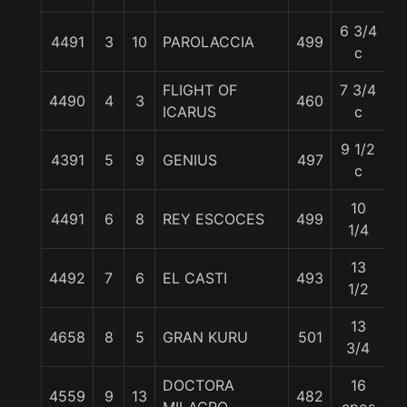
6 3/4
4491
3
10
PAROLACCIA
499
5
c
FLIGHT OF
7 3/4
4490
4
3
460
5
ICARUS
c
9 1/2
4391
5
9
GENIUS
497
5
c
10
4491
6
8
REY ESCOCES
499
5
1/4
13
4492
7
6
EL CASTI
493
5
1/2
13
4658
8
5
GRAN KURU
501
5
3/4
DOCTORA
16
4559
9
13
482
5