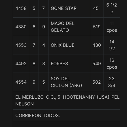
6 1/2
4458
5
7
GONE STAR
451
5
c
MAGO DEL
11
4380
6
9
519
6
GELATO
cpos
14
4553
7
4
ONIX BLUE
430
55
1/2
16
4492
8
3
FORBES
549
5
cpos
SOY DEL
23
4554
9
5
502
57
CICLON (ARG)
3/4
EL MERLUZO, C.C., 5. HOOTENANNY (USA)-PELS
NELSON
CORRIERON TODOS.