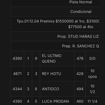
Pista Normal
Condicional
Tpo.01:12.04 Premios $1550000 al 1ro, $310000 a
$77500 al 4to
Prop. STUD HARAS LIZZIE
Prep. R. SANCHEZ Q.
EL ULTIMO
4390
1
9
478
0/0
5
QUENO
10
4871
2
3
REY HOTU
428
5
cpos
10
4344
3
6
ANTIOCO
494
5
1/2
4390
4
5
LUCA PRODAN
460
11 1/4
5