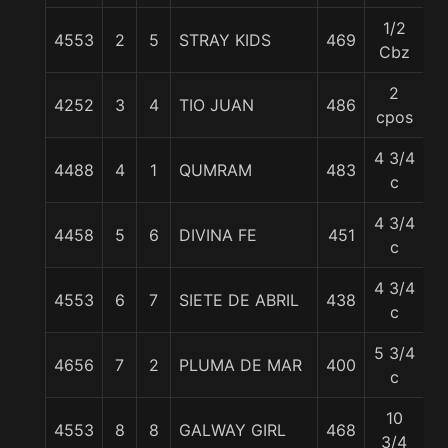
1/2
4553
2
5
STRAY KIDS
469
5
Cbz
2
4252
3
4
TIO JUAN
486
5
cpos
4 3/4
4488
4
1
QUMRAM
483
5
c
4 3/4
4458
5
6
DIVINA FE
451
5
c
4 3/4
4553
6
7
SIETE DE ABRIL
438
5
c
5 3/4
4656
7
2
PLUMA DE MAR
400
5
c
10
4553
8
8
GALWAY GIRL
468
5
3/4