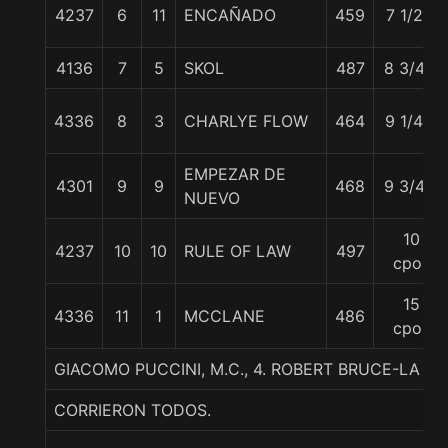
4237
6
11
ENCAÑADO
459
7 1/2 c
4136
7
5
SKOL
487
8 3/4 c
4336
8
3
CHARLYE FLOW
464
9 1/4 c
EMPEZAR DE
4301
9
9
468
9 3/4 c
NUEVO
10
4237
10
10
RULE OF LAW
497
cpos
15
4336
11
1
MCCLANE
486
cpos
GIACOMO PUCCINI, M.C., 4. ROBERT BRUCE-LA
CORRIERON TODOS.