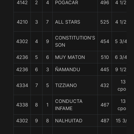
4142
2
4
POGACAR
496
4 1/2 c
4210
3
7
ALL STARS
525
4 1/2 c
CONSTITUTION'S
4302
4
9
454
5 3/4 c
SON
4236
5
6
MUY MATON
510
6 3/4 c
4236
6
3
ÑAMANDU
445
9 1/2 c
13
4334
7
5
TIZZIANO
432
cpos
CONDUCTA
13
4338
8
1
467
INFAME
cpos
4302
9
8
NALHUITAD
487
15 3/4