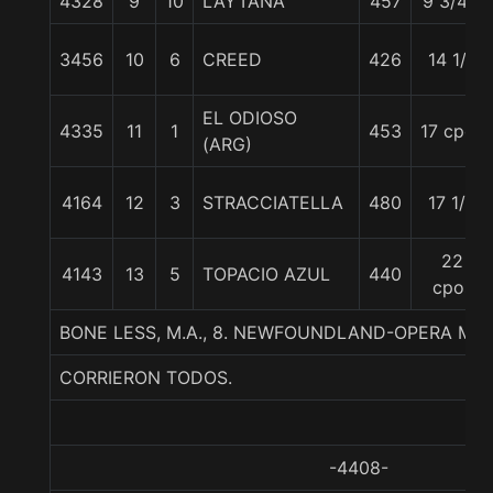
4328
9
10
LAYTANA
457
9 3/4 c
3456
10
6
CREED
426
14 1/2
EL ODIOSO
4335
11
1
453
17 cpos
(ARG)
4164
12
3
STRACCIATELLA
480
17 1/2
22
4143
13
5
TOPACIO AZUL
440
cpos
BONE LESS, M.A., 8. NEWFOUNDLAND-OPERA MU
CORRIERON TODOS.
-4408-