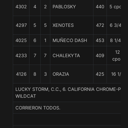
4302
4
2
PABLOSKY
440
5 cpos.
4297
5
5
XENOTES
472
6 3/4 c
4025
6
1
MUÑECO DASH
453
8 1/4 c
12
4233
7
7
CHALEKYTA
409
cpos
4126
8
3
ORAZIA
425
16 1/2
LUCKY STORM, C.C., 6. CALIFORNIA CHROME-POR
WILDCAT
CORRIERON TODOS.