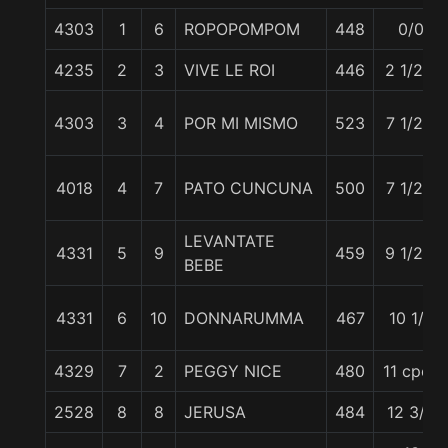
4303
1
6
ROPOPOMPOM
448
0/0
4235
2
3
VIVE LE ROI
446
2 1/2 c
4303
3
4
POR MI MISMO
523
7 1/2 c
4018
4
7
PATO CUNCUNA
500
7 1/2 c
LEVANTATE
4331
5
9
459
9 1/2 c
BEBE
4331
6
10
DONNARUMMA
467
10 1/4
4329
7
2
PEGGY NICE
480
11 cpos
2528
8
8
JERUSA
484
12 3/4