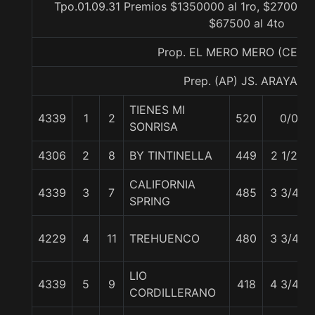
Tpo.01.09.31 Premios $1350000 al 1ro, $270000 
$67500 al 4to
Prop. EL MERO MERO (CEDI
Prep. (AP) JS. ARAYA B.
TIENES MI
4339
1
2
520
0/0
SONRISA
4306
2
8
BY TINTINELLA
449
2 1/2 c
CALIFORNIA
4339
3
7
485
3 3/4 c
SPRING
4229
4
11
TREHUENCO
480
3 3/4 c
LIO
4339
5
9
418
4 3/4 c
CORDILLERANO