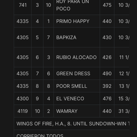
ROY PARA UN
741
3
10
475
10 3/4
POCO
4335
4
1
PRIMO HAPPY
440
10 3/4
4305
5
7
BAPKIZA
430
10 3/4
4305
6
3
RUBIO ALOCADO
426
11 1/2
4305
7
6
GREEN DRESS
490
12 1/4
4335
8
8
POOR SMELL
392
13 1/4
4300
9
4
EL VENECO
476
15 3/4
4119
10
2
WAMRAY
440
31 3/4
WINGS OF FIRE, H.A., 8. UNTIL SUNDOWN-WIN T
CORRIERON TODOS.