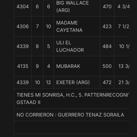
BIG WALLACE
4304
6
6
470
4 3/4 c
(ARG)
MADAME
4306
7
10
423
7 1/2 c
CAYETANA
ULI EL
4339
8
5
484
10 1/2
LUCHADOR
4135
9
4
MUBARAK
500
13 3/4
4339
10
12
EXETER (ARG)
472
21 3/4
TIENES MI SONRISA, H.C., 5. PATTERNRECOGNITI
GSTAAD II
NO CORRIERON : GUERRERO TENAZ SORAILA