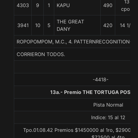
13
4303
9
1
KAPU
490
cpos
THE GREAT
3941
10
5
420
14 1/2
DANY
ROPOPOMPOM, M.C., 4. PATTERNRECOGNITION-
CORRIERON TODOS.
-4418-
13a.- Premio THE TORTUGA POST, 
Pista Normal
Indice: 15 al 12
Tpo.01.08.42 Premios $1450000 al 1ro, $290000 
$72500 al 4to