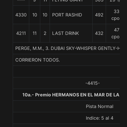
33
4330
10
10
PORT RASHID
492
cpos
47
4211
11
2
LAST DRINK
432
cpos
PERGE, M.M., 3. DUBAI SKY-WHISPER GENTLY-HI
CORRIERON TODOS.
-4415-
10a.- Premio HERMANOS EN EL MAR DE LA ET
Pista Normal
Indice: 5 al 4