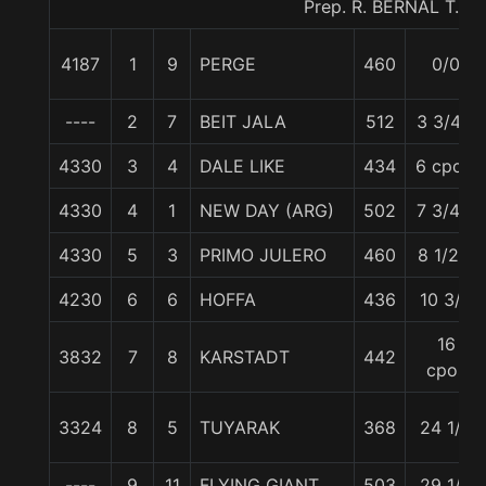
Prep. R. BERNAL T.
4187
1
9
PERGE
460
0/0
----
2
7
BEIT JALA
512
3 3/4 c
4330
3
4
DALE LIKE
434
6 cpos.
4330
4
1
NEW DAY (ARG)
502
7 3/4 c
4330
5
3
PRIMO JULERO
460
8 1/2 c
4230
6
6
HOFFA
436
10 3/4
16
3832
7
8
KARSTADT
442
cpos
3324
8
5
TUYARAK
368
24 1/2
----
9
11
FLYING GIANT
503
29 1/2