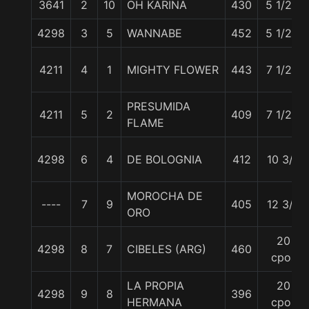
3641
2
10
OH KARINA
430
5 1/2 c
4298
3
5
WANNABE
452
5 1/2 c
4211
4
1
MIGHTY FLOWER
443
7 1/2 c
PRESUMIDA
4211
5
2
409
7 1/2 c
FLAME
4298
6
4
DE BOLOGNIA
412
10 3/4
MOROCHA DE
----
7
9
405
12 3/4
ORO
20
4298
8
7
CIBELES (ARG)
460
cpos
LA PROPIA
20
4298
9
8
396
HERMANA
cpos