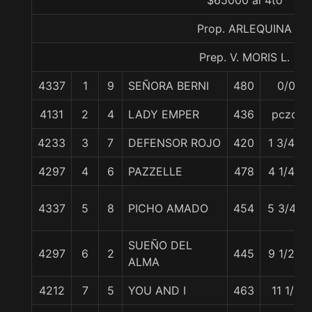
$65000 al 4to
Prop. ARLEQUINA
Prep. V. MORIS L.
4337
1
9
SEÑORA BERNI
480
0/0
4131
2
4
LADY EMPER
436
pczo.
4233
3
7
DEFENSOR ROJO
420
1 3/4 c
4297
4
6
PAZZELLE
478
4 1/4 c
4337
5
8
PICHO AMADO
454
5 3/4 c
SUEÑO DEL
4297
6
2
445
9 1/2 c
ALMA
4212
7
5
YOU AND I
463
11 1/4