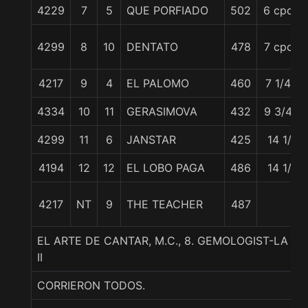
4229
7
5
QUE PORFIADO
502
6 cpos.
4299
8
10
DENTATO
478
7 cpos.
4217
9
4
EL PALOMO
460
7 1/4 c
4334
10
11
GERASIMOVA
432
9 3/4 c
4299
11
6
JANSTAR
425
14 1/2
4194
12
12
EL LOBO PAGA
486
14 1/2
4217
NT
9
THE TEACHER
487
EL ARTE DE CANTAR, M.C., 8. GEMOLOGIST-LA 
II
CORRIERON TODOS.