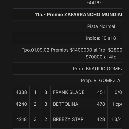
-4416-
11a.- Premio ZAFARRANCHO MUNDIAL 20
Pista Normal
Indice: 10 al 8
Tpo.01.09.02 Premios $1400000 al 1ro, $280000 
$70000 al 4to
Prop. BRAULIO GOMEZ A
Prep. B. GOMEZ A.
4338
1
8
FRANK SLADE
451
0/0
4240
2
3
BETTOLINA
478
1 cpo.
4218
3
2
BREEZY STAR
428
1 3/4 c