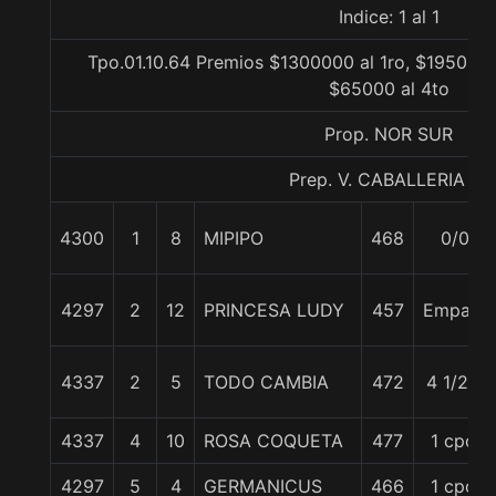
Indice: 1 al 1
Tpo.01.10.64 Premios $1300000 al 1ro, $195000 
$65000 al 4to
Prop. NOR SUR
Prep. V. CABALLERIA C.
4300
1
8
MIPIPO
468
0/0
4297
2
12
PRINCESA LUDY
457
Empate
4337
2
5
TODO CAMBIA
472
4 1/2 c
4337
4
10
ROSA COQUETA
477
1 cpo.
4297
5
4
GERMANICUS
466
1 cpo.