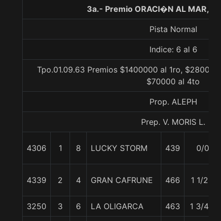
3a.- Premio ORACI�N AL MAR, 11
Pista Normal
Indice: 6 al 6
Tpo.01.09.63 Premios $1400000 al 1ro, $280000 
$70000 al 4to
Prop. ALEPH
Prep. V. MORIS L.
4306
1
8
LUCKY STORM
439
0/0
4339
2
4
GRAN CAFRUNE
466
1 1/2 c
3250
3
6
LA OLIGARCA
463
1 3/4 c