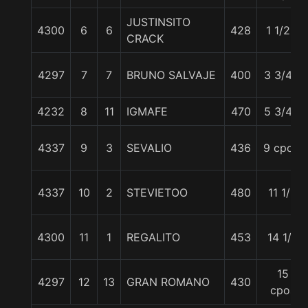
JUSTINSITO
4300
6
6
428
1 1/2 c
CRACK
4297
7
7
BRUNO SALVAJE
400
3 3/4 c
4232
8
11
IGMAFE
470
5 3/4 c
4337
9
3
SEVALIO
436
9 cpos.
4337
10
2
STEVIETOO
480
11 1/2
4300
11
1
REGALITO
453
14 1/2
15
4297
12
13
GRAN ROMANO
430
cpos