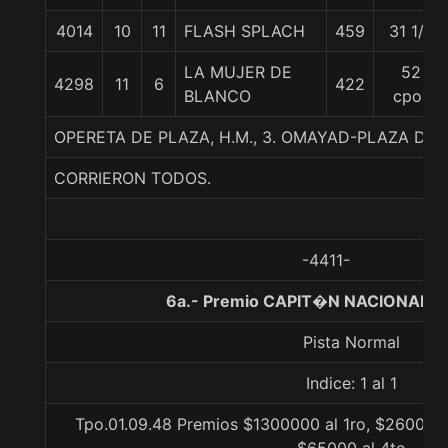
4014
10
11
FLASH SPLACH
459
31 1/2
LA MUJER DE
52
4298
11
6
422
BLANCO
cpos
OPERETA DE PLAZA, H.M., 3. OMAYAD-PLAZA DE
CORRIERON TODOS.
-4411-
6a.- Premio CAPIT�N NACIONAL, 1
Pista Normal
Indice: 1 al 1
Tpo.01.09.48 Premios $1300000 al 1ro, $260000 