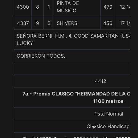
PINTA DE
4300
8
1
470
12 1/4
MUSICO
4337
9
3
SHIVERS
456
17 1/4
SEÑORA BERNI, H.M., 4. GOOD SAMARITAN (USA)-
LUCKY
CORRIERON TODOS.
-4412-
7a.- Premio CLASICO "HERMANDAD DE LA CO
1100 metros
Pista Normal
Cl�sico Handicap