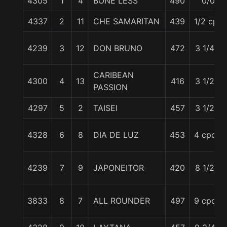
4305
1
4
BONE LESS
490
0/0
4337
2
11
CHE SAMARITAN
439
1/2 cpo
4239
3
12
DON BRUNO
472
3 1/4 c
CARIBEAN
4300
4
13
416
3 1/2 c
PASSION
4297
5
2
TAISEI
457
3 1/2 c
4328
6
8
DIA DE LUZ
453
4 cpos.
4239
7
9
JAPONEITOR
420
8 1/2 c
3833
8
7
ALL ROUNDER
497
9 cpos.