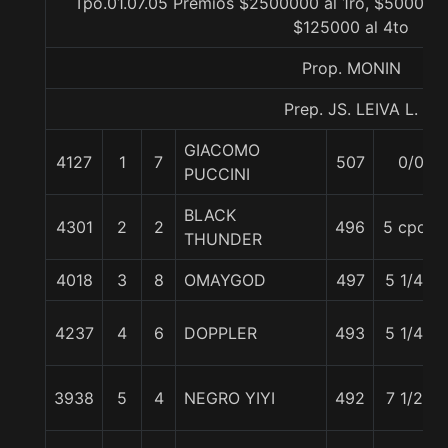
Tpo.01.07.05 Premios $2500000 al 1ro, $500000 
$125000 al 4to
Prop. MONIN
Prep. JS. LEIVA L.
GIACOMO
4127
1
7
507
0/0
PUCCINI
BLACK
4301
2
2
496
5 cpos.
THUNDER
4018
3
8
OMAYGOD
497
5 1/4 c
4237
4
6
DOPPLER
493
5 1/4 c
3938
5
4
NEGRO YIYI
492
7 1/2 c