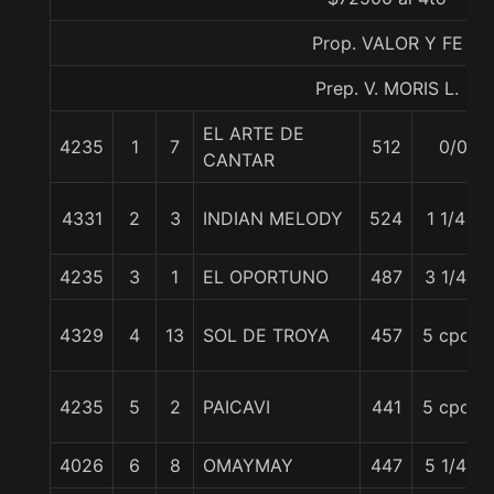
Prop. VALOR Y FE
Prep. V. MORIS L.
EL ARTE DE
4235
1
7
512
0/0
CANTAR
4331
2
3
INDIAN MELODY
524
1 1/4 c
4235
3
1
EL OPORTUNO
487
3 1/4 c
4329
4
13
SOL DE TROYA
457
5 cpos.
4235
5
2
PAICAVI
441
5 cpos.
4026
6
8
OMAYMAY
447
5 1/4 c