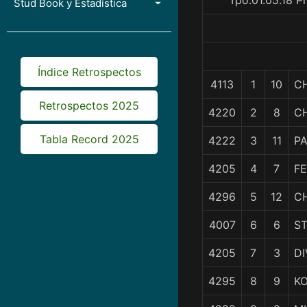
Tpo.01.05.18 P
Stud Book y Estadística
Índice Retrospectos
4113
1
10
C
Retrospectos 2025
4220
2
8
C
Tabla Record 2025
4222
3
11
P
4205
4
7
F
4296
5
12
C
4007
6
6
S
4205
7
3
DI
4295
8
9
K