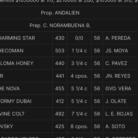
remios $1050000 al 1ro, $210000 al 2do, $105000 al 3ro, $
Prop. ANDALIEN
Prep. C. NORAMBUENA B.
HARMING STAR
430
0/0
56
A. PEREDA
HECOMAN
503
1 1/4 c
56
JS. MOYA
ALOMA HONEY
440
3 1/4 c
56
C. PAVEZ
ER
441
4 cpos.
56
JN. REYES
HE NOVA
455
5 1/4 c
56
GVO. VERA
TORMY DUBAI
412
5 1/4 c
56
J. OLATE
VINE COLT
492
7 1/4 c
56
L. E. ROJAS
OVSKY
425
8 cpos.
56
A. SOTO