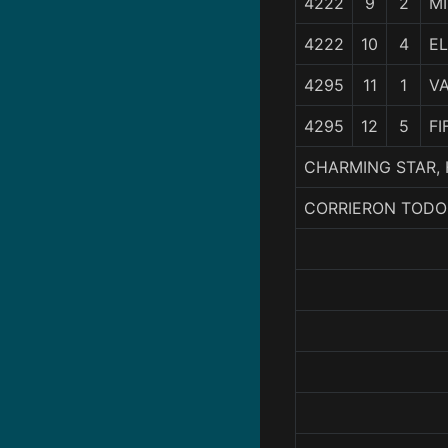
4222
9
2
M
4222
10
4
EL
4295
11
1
V
4295
12
5
FI
CHARMING STAR, 
CORRIERON TODO