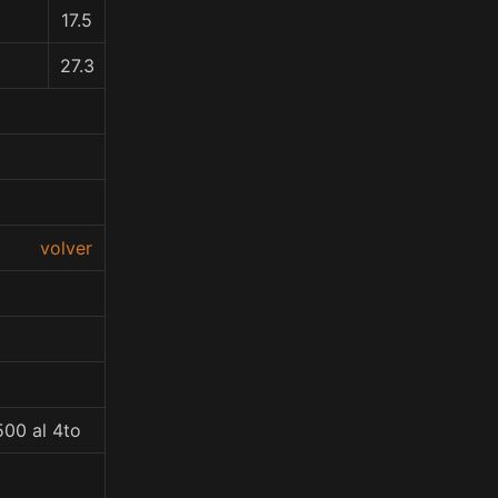
17.5
27.3
volver
500 al 4to