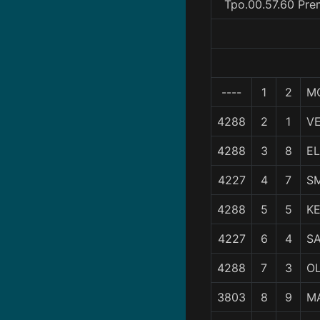
Tpo.00.57.60 Pre
----
1
2
M
4288
2
1
V
4288
3
8
E
4227
4
7
S
4288
5
5
K
4227
6
4
S
4288
7
3
OL
3803
8
9
M