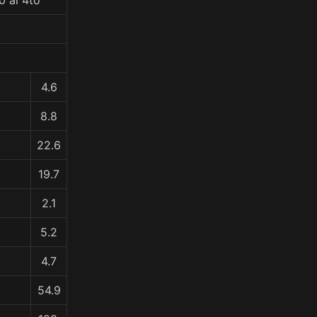
0 al 4to
4.6
8.8
22.6
19.7
2.1
5.2
4.7
54.9