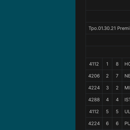
Tpo.01.30.21 Prem
4112
1
8
H
4206
2
7
N
4224
3
2
MI
4288
4
4
IS
4112
5
5
U
4224
6
6
P