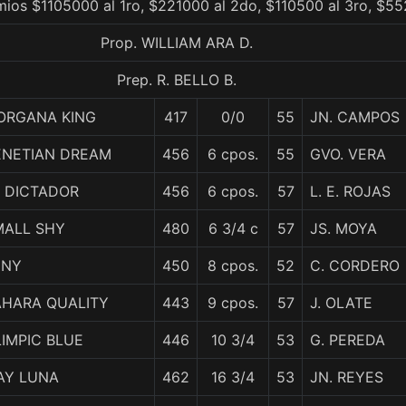
mios $1105000 al 1ro, $221000 al 2do, $110500 al 3ro, $55
Prop. WILLIAM ARA D.
Prep. R. BELLO B.
ORGANA KING
417
0/0
55
JN. CAMPOS
ENETIAN DREAM
456
6 cpos.
55
GVO. VERA
L DICTADOR
456
6 cpos.
57
L. E. ROJAS
MALL SHY
480
6 3/4 c
57
JS. MOYA
ENY
450
8 cpos.
52
C. CORDERO
AHARA QUALITY
443
9 cpos.
57
J. OLATE
IMPIC BLUE
446
10 3/4
53
G. PEREDA
AY LUNA
462
16 3/4
53
JN. REYES