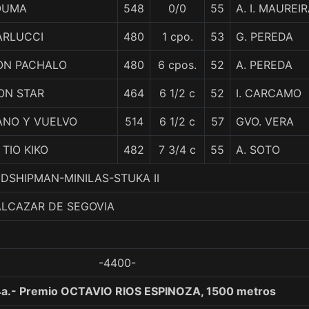
OUMA
548
0/0
55
A. I. MAUREI
ARLUCCI
480
1 cpo.
53
G. PEREDA
ON PACHALO
480
6 cpos.
52
A. PEREDA
ON STAR
464
6 1/2 c
52
I. CARCAMO
ANO Y VUELVO
514
6 1/2 c
57
GVO. VERA
 TIO KIKO
482
7 3/4 c
55
A. SOTO
MIDSHIPMAN-MINILAS-STUKA II
ALCAZAR DE SEGOVIA
-4400-
a.- Premio OCTAVIO RIOS ESPINOZA, 1500 metros