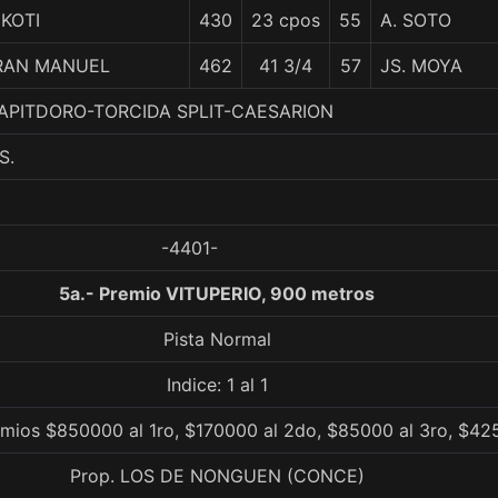
KOTI
430
23 cpos
55
A. SOTO
RAN MANUEL
462
41 3/4
57
JS. MOYA
 TAPITDORO-TORCIDA SPLIT-CAESARION
S.
-4401-
5a.- Premio VITUPERIO, 900 metros
Pista Normal
Indice: 1 al 1
mios $850000 al 1ro, $170000 al 2do, $85000 al 3ro, $42
Prop. LOS DE NONGUEN (CONCE)