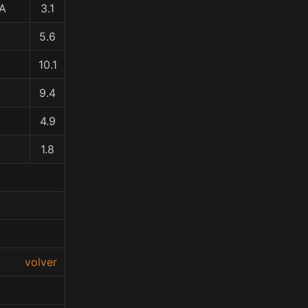
RA
3.1
5.6
10.1
9.4
4.9
1.8
volver