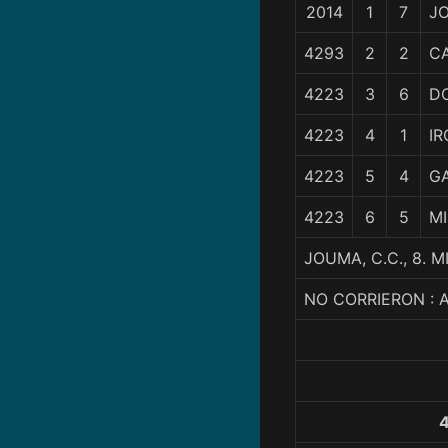
2014
1
7
J
4293
2
2
C
4223
3
6
D
4223
4
1
IR
4223
5
4
G
4223
6
5
MI
JOUMA, C.C., 8. 
NO CORRIERON : 
4