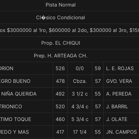
Pista Normal
Cl�sico Condicional
ios $3000000 al 1ro, $600000 al 2do, $300000 al 3ro, $15
Prop. EL CHIQUI
Prep. H. ARTEAGA CH.
ORION
526
0/0
59
L. E. ROJAS
EGRO BUENO
478
Cbza.
57
GVO. VERA
 NIÑA QUERIDA
492
3 1/2 c
55
A. PEREDA
TRIONICO
520
4 3/4 c
57
J. BARRIL
LTIMO TOQUE
460
5 3/4 c
57
J. OLATE
UEDO Y MAS
417
17 1/4
55
JN. CAMPOS