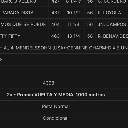
I BARCO VELERO
427
8 1/4 c
56
C. CORDERO
 PARACAIDISTA
437
10 1/2
56
R. LOYOLA
AMOS QUE SE PUEDE
464
11 1/4
56
JN. CAMPOS
FTY FIFTY
463
13 1/4
58
R. BENAVIDE
H.A., 4. MENDELSSOHN (USA)-GENUINE CHARM-DIXIE UN
S.
-4398-
2a.- Premio VUELTA Y MEDIA, 1000 metros
Pista Normal
Condicional