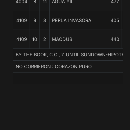
4004
8
11
AGUA YIL
477
8 
4109
9
3
PERLA INVASORA
405
9 
4109
10
2
MACDUB
440
BY THE BOOK, C.C., 7. UNTIL SUNDOWN-HIPOTE
NO CORRIERON : CORAZON PURO