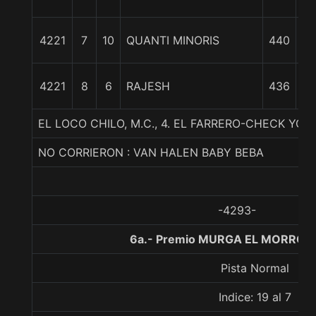
1
4221
7
10
QUANTI MINORIS
440
1
4221
8
6
RAJESH
436
c
EL LOCO CHILO, M.C., 4. EL FARRERO-CHECK Y
NO CORRIERON : VAN HALEN BABY BEBA
-4293-
6a.- Premio MURGA EL MORRO, 1
Pista Normal
Indice: 19 al 7