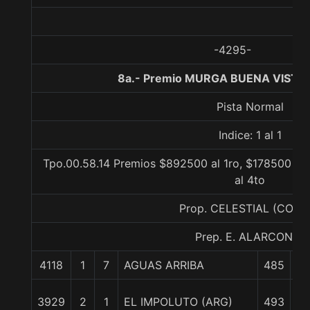
-4295-
8a.- Premio MURGA BUENA VISTA,
Pista Normal
Indice: 1 al 1
Tpo.00.58.14 Premios $892500 al 1ro, $178500 al
al 4to
Prop. CELESTIAL (CONC
Prep. E. ALARCON J.
4118
1
7
AGUAS ARRIBA
485
0
3929
2
1
EL IMPOLUTO (ARG)
493