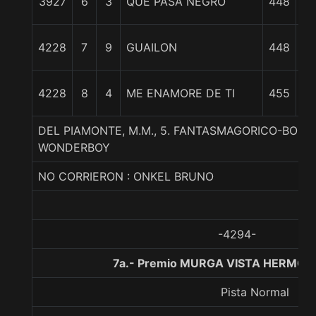
3927
6
3
QUE PASA NEGRO
448
3
4228
7
9
GUAILON
448
1
4228
8
4
ME ENAMORE DE TI
455
c
DEL PIAMONTE, M.M., 5. FANTASMAGORICO-BONI
WONDERBOY
NO CORRIERON : ONKEL BRUNO
-4294-
7a.- Premio MURGA VISTA HERMOSA
Pista Normal