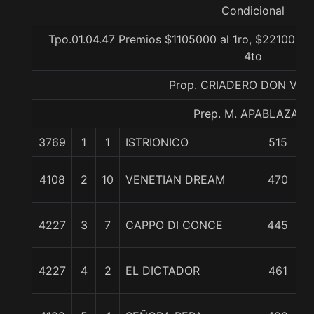
Condicional
Tpo.01.04.47 Premios $1105000 al 1ro, $221000 al
4to
Prop. CRIADERO DON VIC
Prep. M. APABLAZA G.
3769
1
1
ISTRIONICO
515
0
4108
2
10
VENETIAN DREAM
470
cp
4 
4227
3
7
CAPPO DI CONCE
445
4 
4227
4
2
EL DICTADOR
461
7 