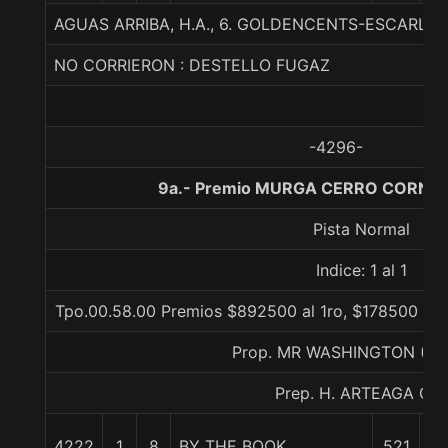
AGUAS ARRIBA, H.A., 6. GOLDENCENTS-ESCARLA
NO CORRIERON : DESTELLO FUGAZ
-4296-
9a.- Premio MURGA CERRO CORNOU
Pista Normal
Indice: 1 al 1
Tpo.00.58.00 Premios $892500 al 1ro, $178500 al 2
Prop. MR WASHINGTON (C
Prep. H. ARTEAGA CH.
4222
1
8
BY THE BOOK
521
0