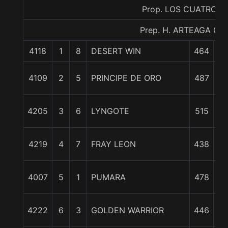
Prop. LOS CUATRO H
Prep. H. ARTEAGA CH.
4118
1
8
DESERT WIN
464
0
1
4109
2
5
PRINCIPE DE ORO
487
c
4 
4205
3
6
LYNGOTE
515
5 
4219
4
7
FRAY LEON
438
7 
4007
5
1
PUMARA
478
9 
4222
6
3
GOLDEN WARRIOR
446