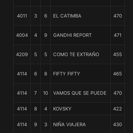
cp
4011
3
6
EL CATIMBA
470
cp
4004
4
9
GANDHI REPORT
471
cp
4209
5
5
COMO TE EXTRAÑO
455
cp
9 
4114
6
8
FIFTY FIFTY
465
4114
7
10
VAMOS QUE SE PUEDE
470
1
4114
8
4
KOVSKY
422
11
4114
9
3
NIÑA VIAJERA
430
3