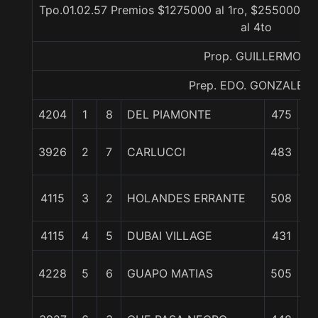
Tpo.01.02.57 Premios $1275000 al 1ro, $255000 al
al 4to
Prop. GUILLERMON
Prep. EDO. GONZALEZ S
4204
1
8
DEL PIAMONTE
475
0
1 
3926
2
7
CARLUCCI
483
7 
4115
3
2
HOLANDES ERRANTE
508
4115
4
5
DUBAI VILLAGE
431
11
4228
5
6
GUAPO MATIAS
505
3