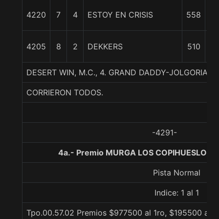
4220
7
4
ESTOY EN CRISIS
558
17
4205
8
2
DEKKERS
510
1
DESERT WIN, M.C., 4. GRAND DADDY-JOLGORIA-L
CORRIERON TODOS.
-4291-
4a.- Premio MURGA LOS COPIHUESLOS L
Pista Normal
Indice: 1 al 1
Tpo.00.57.02 Premios $977500 al 1ro, $195500 al 2