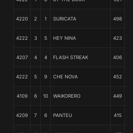
4220
2
1
SURICATA
498
c
3 
4222
3
5
HEY NINA
423
4207
4
4
FLASH STREAK
406
cp
4222
5
9
CHE NOVA
452
cp
6 
4109
6
10
WAIKORERO
449
6 
4209
7
6
PANTEU
415
6 