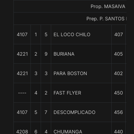
Prop. MASAIVA
Prep. P. SANTOS L.
4107
1
5
EL LOCO CHILO
407
0
1
4221
2
9
BURIANA
405
C
1 
4221
3
3
PARA BOSTON
402
----
4
2
FAST FLYER
450
c
7 
4107
5
7
DESCOMPLICADO
456
4208
6
4
CHUMANGA
440