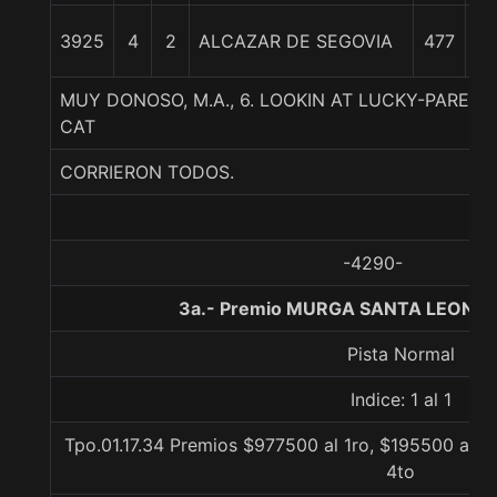
3925
4
2
ALCAZAR DE SEGOVIA
477
cp
MUY DONOSO, M.A., 6. LOOKIN AT LUCKY-PAREC
CAT
CORRIERON TODOS.
-4290-
3a.- Premio MURGA SANTA LEONOR
Pista Normal
Indice: 1 al 1
Tpo.01.17.34 Premios $977500 al 1ro, $195500 al 2
4to