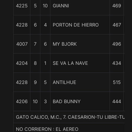
4 
4225
5
10
GIANNI
469
4228
6
4
PORTON DE HIERRO
467
cp
5 
4007
7
6
MY BJORK
496
5 
4204
8
1
SE VA LA NAVE
434
6 
4228
9
5
ANTILHUE
515
4206
10
3
BAD BUNNY
444
cp
GATO CALICO, M.C., 7. CAESARION-TU LIBRE-TU
NO CORRIERON : EL AEREO