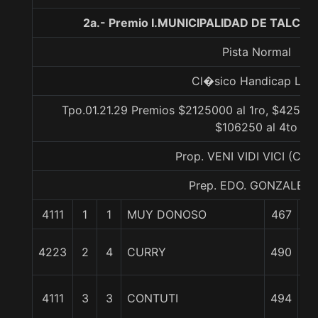
2a.- Premio I.MUNICIPALIDAD DE TALCA
Pista Normal
Cl�sico Handicap Libr
Tpo.01.21.29 Premios $2125000 al 1ro, $425000
$106250 al 4to
Prop. VENI VIDI VICI (CO
Prep. EDO. GONZALEZ S
4111
1
1
MUY DONOSO
467
0
2 
4223
2
4
CURRY
490
4 
4111
3
3
CONTUTI
494