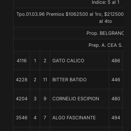
Indice: 5 al 1
Tpo.01.03.96 Premios $1062500 al 1ro, $212500 al
al 4to
Prop. BELGRANO
Prep. A. CEA S.
4116
1
2
GATO CALICO
486
0
4228
2
11
BITTER BATIDO
446
Cb
3 
4204
3
9
CORNELIO ESCIPION
480
3 
3546
4
7
ALGO FASCINANTE
494