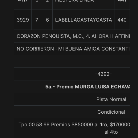
3929
7
6
LABELLAGASTAYGASTA
440
c
CORAZON PENQUISTA, M.C., 4. AHORA II-AFFINI
NO CORRIERON : MI BUENA AMIGA CONSTANTIN
-4292-
5a.- Premio MURGA LUISA ECHAVARRI
Pista Normal
Condicional
Tpo.00.58.69 Premios $850000 al 1ro, $170000 al
al 4to