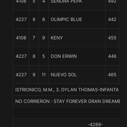
4108
5
4
SEÑORA PEPA
492
7 
4227
6
8
OLIMPIC BLUE
442
7 
4108
7
9
KENY
455
9 
4227
8
5
DON ERWIN
446
4227
9
11
NUEVO SOL
465
11
ISTRIONICO, M.M., 3. DYLAN THOMAS-INFANTA 
NO CORRIERON : STAY FOREVER GRAN DREAMER
-4289-