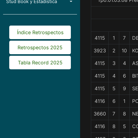
Tpo.01.03.08 Pre
Stud Book y Estadística
Índice Retrospectos
4115
1
7
D
Retrospectos 2025
3923
2
10
K
Tabla Record 2025
4115
3
4
A
4115
4
6
BI
4115
5
9
SE
4116
6
1
P
3660
7
8
N
4116
8
5
CO