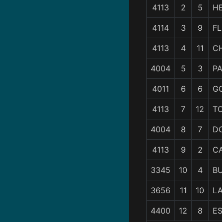
4113
2
5
H
4114
3
9
F
4113
4
11
C
4004
5
3
P
4011
6
6
G
4113
7
12
T
4004
8
7
D
4113
9
2
C
3345
10
4
B
3656
11
10
LA
4400
12
8
ES