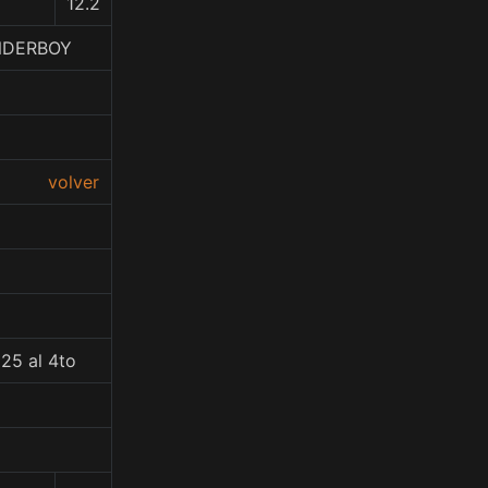
12.2
ONDERBOY
volver
25 al 4to