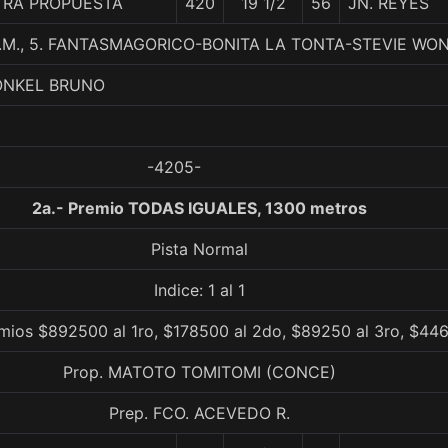
TRA PROPUESTA
420
19 1/2
56
JN. REYES
.M., 5. FANTASMAGORICO-BONITA LA TONTA-STEVIE W
ONKEL BRUNO
-4205-
2a.- Premio TODAS IGUALES, 1300 metros
Pista Normal
Indice: 1 al 1
emios $892500 al 1ro, $178500 al 2do, $89250 al 3ro, $446
Prop. MATOTO TOMITOMI (CONCE)
Prep. FCO. ACEVEDO R.