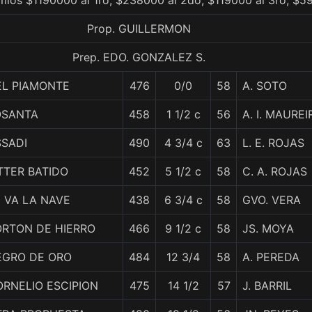
mios $1190000 al 1ro, $238000 al 2do, $119000 al 3ro, $5
Prop. GUILLERMON
Prep. EDO. GONZALEZ S.
EL PIAMONTE
476
0/0
58
A. SOTO
OSANTA
458
1 1/2 c
56
A. I. MAUREI
SSADI
490
4 3/4 c
63
L. E. ROJAS
TTER BATIDO
452
5 1/2 c
58
C. A. ROJAS
 VA LA NAVE
438
6 3/4 c
58
GVO. VERA
ORTON DE HIERRO
466
9 1/2 c
58
JS. MOYA
EGRO DE ORO
484
12 3/4
58
A. PEREDA
RNELIO ESCIPION
475
14 1/2
57
J. BARRIL