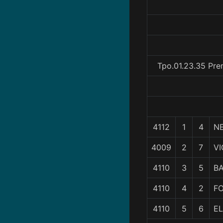
Tpo.01.23.35 Pre
4112
1
4
N
4009
2
7
VI
4110
3
5
B
4110
4
2
F
4110
5
6
E