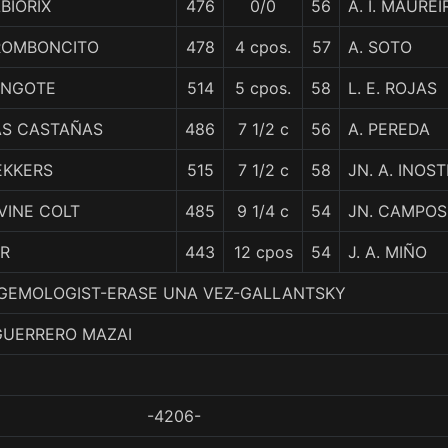
BIORIX
476
0/0
56
A. I. MAUREI
ROMBONCITO
478
4 cpos.
57
A. SOTO
YNGOTE
514
5 cpos.
58
L. E. ROJAS
AS CASTAÑAS
486
7 1/2 c
56
A. PEREDA
EKKERS
515
7 1/2 c
58
JN. A. INOS
VINE COLT
485
9 1/4 c
54
JN. CAMPOS
ER
443
12 cpos
54
J. A. MIÑO
 6. GEMOLOGIST-ERASE UNA VEZ-GALLANTSKY
GUERRERO MAZAI
-4206-