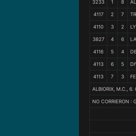
3233
1
8
AL
4117
2
7
T
4110
3
2
L
3827
4
6
L
4116
5
4
D
4113
6
5
DI
4113
7
3
F
ALBIORIX, M.C.,
NO CORRIERON : 