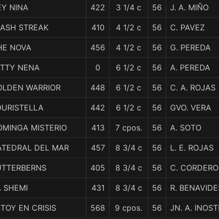
EY NINA
422
3 1/4 c
56
J. A. MIÑO
LASH STREAK
410
4 1/2 c
56
C. PAVEZ
HE NOVA
456
4 1/2 c
56
G. PEREDA
ATTY NENA
0
6 1/2 c
56
A. PEREDA
OLDEN WARRIOR
448
6 1/2 c
56
C. A. ROJAS
OURISTELLA
442
6 1/2 c
56
GVO. VERA
OMINGA MISTERIO
413
7 cpos.
56
A. SOTO
ATEDRAL DEL MAR
457
8 3/4 c
56
L. E. ROJAS
UTTERBERNS
405
8 3/4 c
56
C. CORDERO
 SHEMI
431
8 3/4 c
56
R. BENAVIDE
TOY EN CRISIS
568
9 cpos.
56
JN. A. INOS