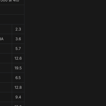
9500 al 4to
2.3
RA
3.6
5.7
12.6
19.5
6.5
12.8
9.4