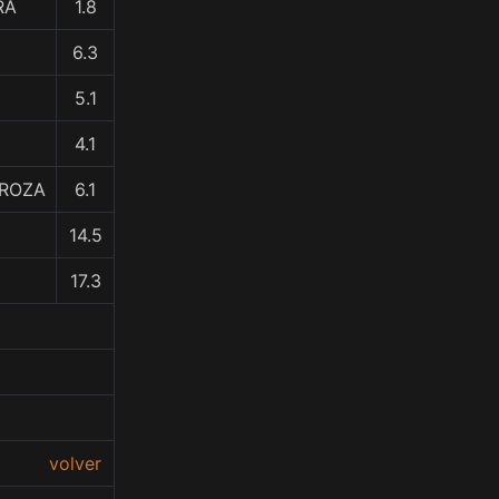
RA
1.8
6.3
5.1
4.1
TROZA
6.1
14.5
17.3
volver