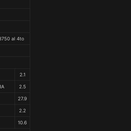
3750 al 4to
2.1
RA
2.5
27.9
2.2
10.6