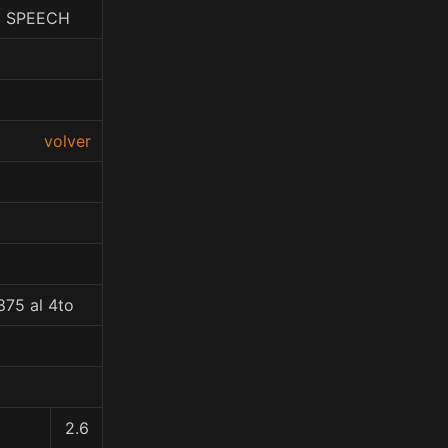
Y SPEECH
volver
875 al 4to
2.6