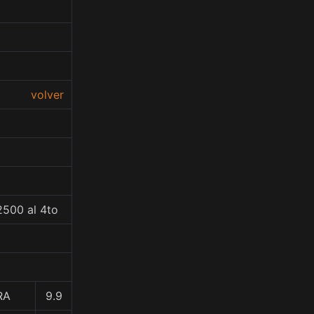
volver
2500 al 4to
RA
9.9