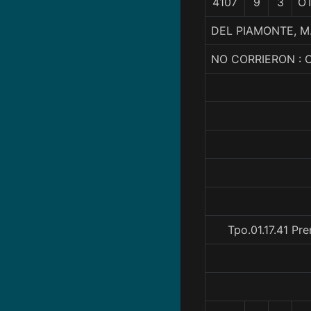
4107
9
3
O
DEL PIAMONTE, M
NO CORRIERON : 
Tpo.01.17.41 Pr