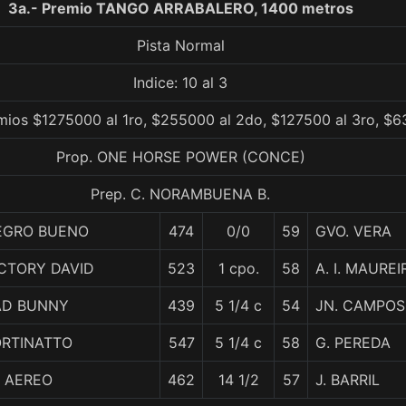
3a.- Premio TANGO ARRABALERO, 1400 metros
Pista Normal
Indice: 10 al 3
mios $1275000 al 1ro, $255000 al 2do, $127500 al 3ro, $6
Prop. ONE HORSE POWER (CONCE)
Prep. C. NORAMBUENA B.
EGRO BUENO
474
0/0
59
GVO. VERA
CTORY DAVID
523
1 cpo.
58
A. I. MAUREI
AD BUNNY
439
5 1/4 c
54
JN. CAMPOS
ORTINATTO
547
5 1/4 c
58
G. PEREDA
L AEREO
462
14 1/2
57
J. BARRIL