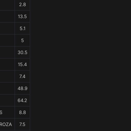
2.8
13.5
5.1
5
30.5
15.4
7.4
48.9
64.2
S
8.8
TROZA
7.5