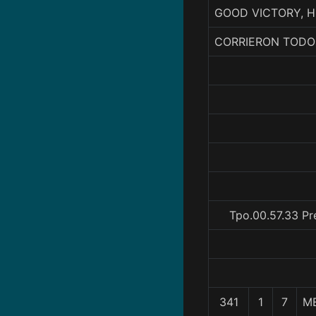
GOOD VICTORY, H
CORRIERON TODO
Tpo.00.57.33 Pr
341
1
7
M