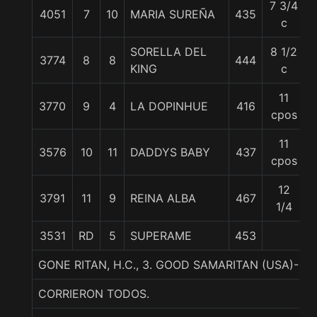
7 3/4
4051
7
10
MARIA SUREÑA
435
c
SORELLA DEL
8 1/2
3774
8
8
444
KING
c
11
3770
9
4
LA DOPINHUE
416
cpos
11
3576
10
11
DADDYS BABY
437
cpos
12
3791
11
9
REINA ALBA
467
1/4
3531
RD
5
SUPERAME
453
GONE RITAN, H.C., 3. GOOD SAMARITAN (USA)-G
CORRIERON TODOS.