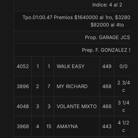
Indice: 4 al 2
Tpo.01:00.47 Premios $1640000 al 1ro, $328000 
$82000 al 4to
Prop. GARAGE JCS
Prep. F. GONZALEZ S.
4052
1
1
WALK EASY
449
0/0
2 3/4
3896
2
7
MY RICHARD
468
c
3 1/4
4048
3
3
VOLANTE MIXTO
466
c
4 1/2
3968
4
15
AMAYNA
443
c