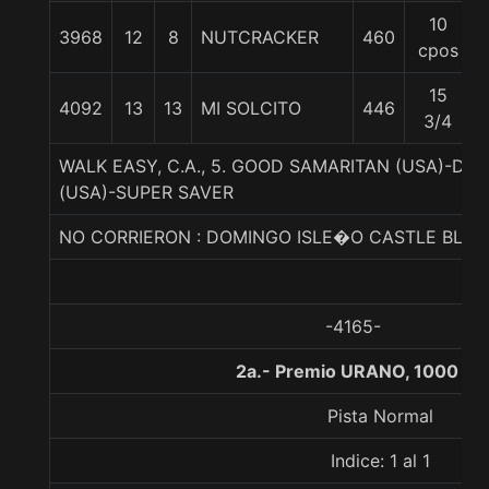
10
3968
12
8
NUTCRACKER
460
cpos
15
4092
13
13
MI SOLCITO
446
3/4
WALK EASY, C.A., 5. GOOD SAMARITAN (USA)-D
(USA)-SUPER SAVER
NO CORRIERON : DOMINGO ISLE�O CASTLE BLAC
-4165-
2a.- Premio URANO, 1000 me
Pista Normal
Indice: 1 al 1