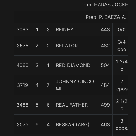
Prop. HARAS JOCKEY
Prep. P. BAEZA A.
3093
1
3
REINHA
443
0/0
3/4
3575
2
2
BELATOR
482
cpo
1 3/4
4060
3
1
RED DIAMOND
504
c
JOHNNY CINCO
2
3719
4
7
484
MIL
cpos
2 1/2
3488
5
6
REAL FATHER
499
c
3
3575
6
4
BESKAR (ARG)
463
cpos.