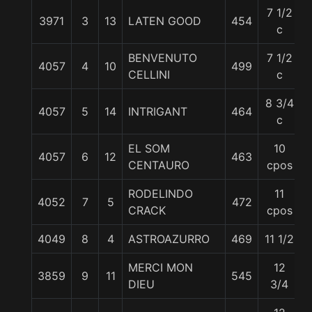
7 1/2
3971
3
13
LATEN GOOD
454
c
BENVENUTO
7 1/2
4057
4
10
499
CELLINI
c
8 3/4
4057
5
14
INTRIGANT
464
c
EL SOM
10
4057
6
12
463
CENTAURO
cpos
RODELINDO
11
4052
7
5
472
CRACK
cpos
4049
8
4
ASTROAZURRO
469
11 1/2
MERCI MON
12
3859
9
11
545
DIEU
3/4