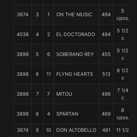
5
3674
3
1
ON THE MUSIC
494
cpos.
5 1/2
4038
4
2
EL DOCTORADO
494
c
5 1/2
3898
5
6
SOBERANO REY
455
c
6 1/2
3898
6
11
FLYNG HEARTS
513
c
7 1/4
3898
7
7
MITOU
496
c
8
3898
8
4
SPARTAN
469
cpos.
3674
9
10
DON ALTOBELLO
481
11 1/2