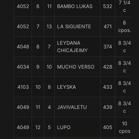
7 1/4
4052
6
11
BAMBO LUKAS
532
c
8
4052
7
13
LA SIGUIENTE
471
cpos.
LEYDANA
8 3/4
4048
8
7
374
CHICAJEIMY
c
8 3/4
4034
9
10
MUCHO VERSO
428
c
8 3/4
4103
10
8
LEYSKA
433
c
8 3/4
4049
11
4
JAVIVALETU
439
c
10
4049
12
5
LUPO
405
cpos