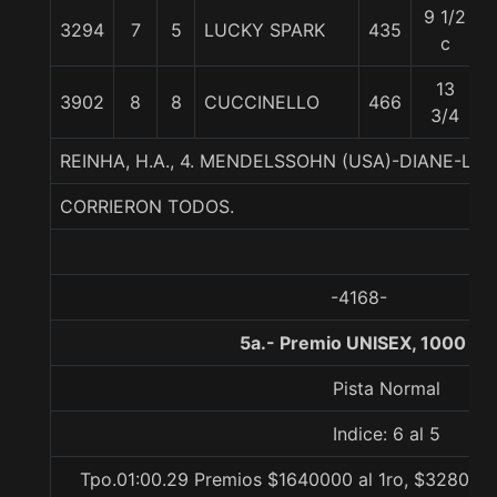
9 1/2
3294
7
5
LUCKY SPARK
435
5
c
13
3902
8
8
CUCCINELLO
466
3/4
REINHA, H.A., 4. MENDELSSOHN (USA)-DIANE-LO
CORRIERON TODOS.
-4168-
5a.- Premio UNISEX, 1000 me
Pista Normal
Indice: 6 al 5
Tpo.01:00.29 Premios $1640000 al 1ro, $328000 