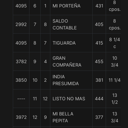
8
4095
6
1
MI PORTEÑA
431
cpos.
SALDO
8
2992
7
8
405
CONTABLE
cpos.
8 1/4
4095
8
7
TIGUARDA
415
c
GRAN
10
3782
9
4
455
COMPAÑERA
3/4
INDIA
3850
10
2
381
11 1/4
PRESUMIDA
13
----
11
12
LISTO NO MAS
444
1/2
MI BELLA
13
3972
12
9
377
PEPITA
3/4