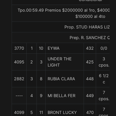
Tpo.00:59.49 Premios $2000000 al 1ro, $400000 
$100000 al 4to
Prop. STUD HARAS LIZZI
Prep. R. SANCHEZ Q.
3770
1
10
EYWA
432
0/0
UNDER THE
3
4095
2
3
425
LIGHT
cpos.
6 1/2
2882
3
8
RUBIA CLARA
448
c
7
----
4
9
MI BELLA FER
449
cpos.
7
4099
5
11
BRONT LUCKY
470
cpos.