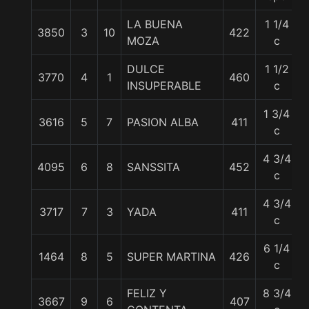
LA BUENA
1 1/4
3850
3
10
422
MOZA
c
DULCE
1 1/2
3770
4
1
460
INSUPERABLE
c
1 3/4
3616
5
7
PASION ALBA
411
c
4 3/4
4095
6
8
SANSSITA
452
c
4 3/4
3717
7
3
YADA
411
c
6 1/4
1464
8
5
SUPER MARTINA
426
c
FELIZ Y
8 3/4
3667
9
6
407