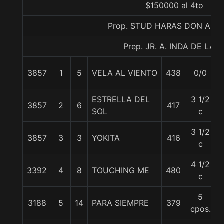
$150000 al 4to
Prop. STUD HARAS DON ALB
Prep. JR. A. INDA DE LA C
3857
1
5
VELA AL VIENTO
438
0/0
ESTRELLA DEL
3 1/2
3857
2
6
417
SOL
c
3 1/2
3857
3
3
YOKITA
416
c
4 1/2
3392
4
8
TOUCHING ME
480
c
5
3188
5
14
PARA SIEMPRE
379
cpos.