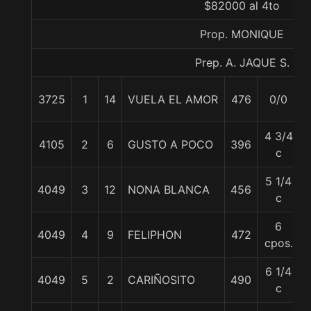
$82000 al 4to
Prop. MONIQUE
Prep. A. JAQUE S.
3725
1
14
VUELA EL AMOR
476
0/0
4 3/4
4105
2
6
GUSTO A POCO
396
c
5 1/4
4049
3
12
NONA BLANCA
456
c
6
4049
4
9
FELIPHON
472
cpos.
6 1/4
4049
5
2
CARIÑOSITO
490
c