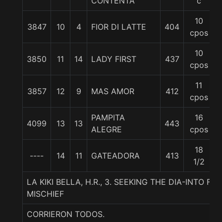
CONTENTA
c
10
3847
10
4
FIOR DI LATTE
404
cpos
10
3850
11
14
LADY FIRST
437
cpos
11
3857
12
9
MAS AMOR
412
cpos
PAMPITA
16
4099
13
13
443
ALEGRE
cpos
18
----
14
11
GATEADORA
413
1/2
LA KIKI BELLA, H.R., 3. SEEKING THE DIA-INTO F
MISCHIEF
CORRIERON TODOS.