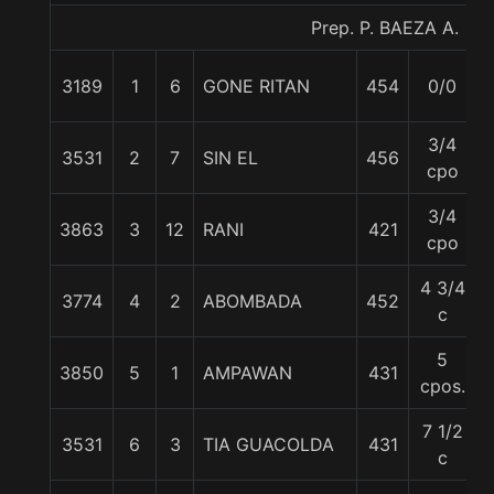
Prep. P. BAEZA A.
3189
1
6
GONE RITAN
454
0/0
3/4
3531
2
7
SIN EL
456
cpo
3/4
3863
3
12
RANI
421
cpo
4 3/4
3774
4
2
ABOMBADA
452
c
5
3850
5
1
AMPAWAN
431
cpos.
7 1/2
3531
6
3
TIA GUACOLDA
431
c