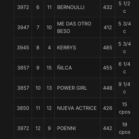
5 1/2
3972
6
11
BERNOULLI
432
c
ME DAS OTRO
5 3/4
3947
7
10
412
BESO
c
5 3/4
3945
8
4
KERRYS
485
c
6 1/4
3857
9
15
ÑILCA
455
c
9 1/4
3857
10
13
POWER GIRL
448
c
15
3850
11
12
NUEVA ACTRICE
426
cpos
19
3972
12
9
POENNI
442
cpos