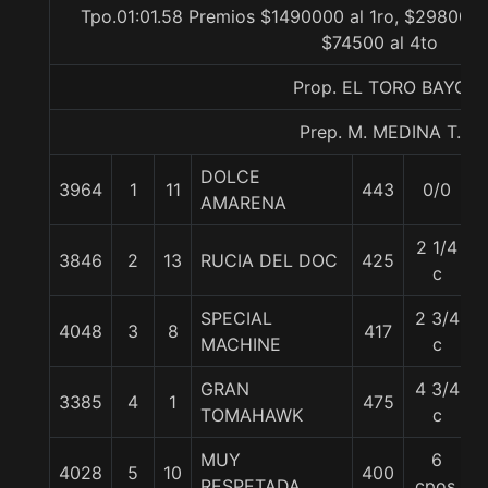
Tpo.01:01.58 Premios $1490000 al 1ro, $298000 a
$74500 al 4to
Prop. EL TORO BAYO
Prep. M. MEDINA T.
DOLCE
3964
1
11
443
0/0
AMARENA
2 1/4
3846
2
13
RUCIA DEL DOC
425
c
SPECIAL
2 3/4
4048
3
8
417
MACHINE
c
GRAN
4 3/4
3385
4
1
475
TOMAHAWK
c
MUY
6
4028
5
10
400
RESPETADA
cpos.