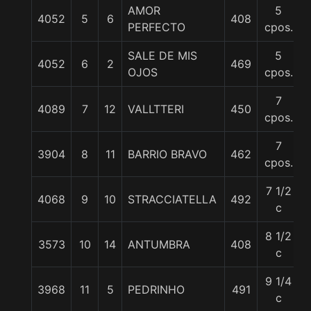
AMOR
5
4052
5
6
408
PERFECTO
cpos.
SALE DE MIS
5
4052
6
2
469
OJOS
cpos.
7
4089
7
12
VALLTTERI
450
cpos.
7
3904
8
11
BARRIO BRAVO
462
cpos.
7 1/2
4068
9
10
STRACCIATELLA
492
c
8 1/2
3573
10
14
ANTUMBRA
408
c
9 1/4
3968
11
5
PEDRINHO
491
c