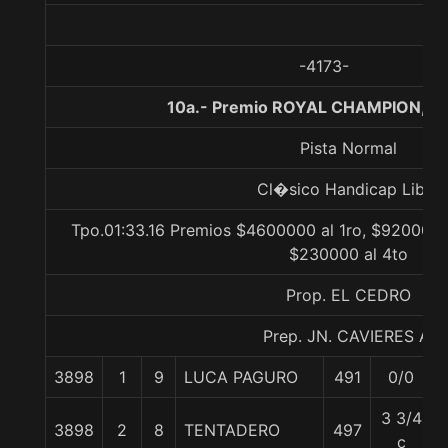
-4173-
10a.- Premio ROYAL CHAMPION, 1
Pista Normal
Cl�sico Handicap Libre
Tpo.01:33.16 Premios $4600000 al 1ro, $920000 
$230000 al 4to
Prop. EL CEDRO
Prep. JN. CAVIERES A.
3898
1
9
LUCA PAGURO
491
0/0
3 3/4
3898
2
8
TENTADERO
497
c