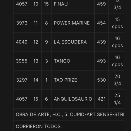
12
4057
10
15
FINAU
459
3/4
15
3973
11
8
POWER MARINE
454
cpos
16
4049
12
9
LA ESCUDERA
439
cpos
16
3955
13
3
TANGO
493
cpos
20
3297
14
1
TAO PRIZE
530
3/4
25
4057
15
6
ANQUILOSAURIO
421
1/4
OBRA DE ARTE, H.C., 5. CUPID-ART SENSE-STREE
CORRIERON TODOS.