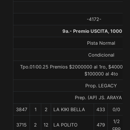
-4172-
9a.- Premio USCITA, 1000 me
Pista Normal
Condicional
Tpo.01:00.25 Premios $2000000 al 1ro, $400000 
$100000 al 4to
Prop. LEGACY
Prep. (AP) JS. ARAYA B.
3847
1
2
LA KIKI BELLA
433
0/0
1/2
3715
2
12
LA POLITO
479
cpo