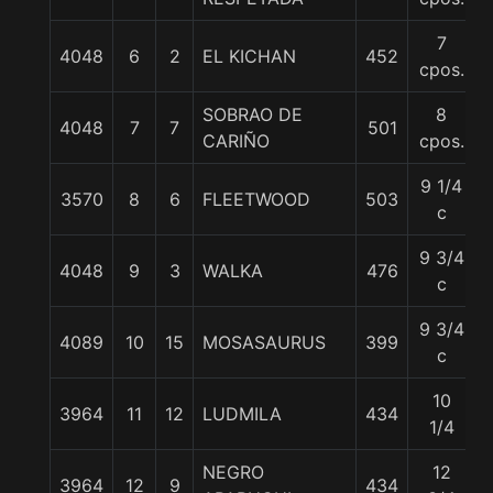
7
4048
6
2
EL KICHAN
452
cpos.
SOBRAO DE
8
4048
7
7
501
CARIÑO
cpos.
9 1/4
3570
8
6
FLEETWOOD
503
c
9 3/4
4048
9
3
WALKA
476
c
9 3/4
4089
10
15
MOSASAURUS
399
c
10
3964
11
12
LUDMILA
434
1/4
NEGRO
12
3964
12
9
434