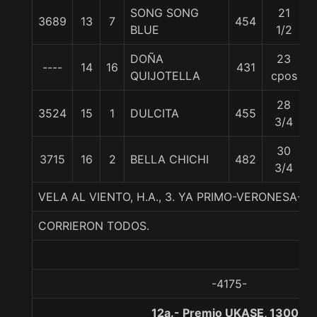
SONG SONG
21
3689
13
7
454
5
BLUE
1/2
DOÑA
23
----
14
16
431
QUIJOTELLA
cpos
28
3524
15
1
DULCITA
455
3/4
30
3715
16
2
BELLA CHICHI
482
3/4
VELA AL VIENTO, H.A., 3. YA PRIMO-VERONESA-
CORRIERON TODOS.
-4175-
12a.- Premio UKASE, 1300 m