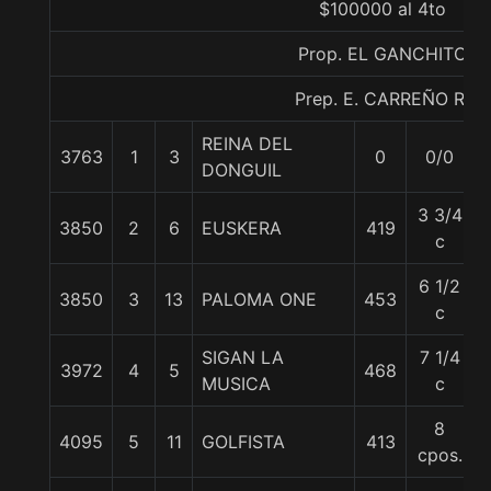
$100000 al 4to
Prop. EL GANCHITO
Prep. E. CARREÑO R.
REINA DEL
3763
1
3
0
0/0
DONGUIL
3 3/4
3850
2
6
EUSKERA
419
5
c
6 1/2
3850
3
13
PALOMA ONE
453
c
SIGAN LA
7 1/4
3972
4
5
468
MUSICA
c
8
4095
5
11
GOLFISTA
413
cpos.