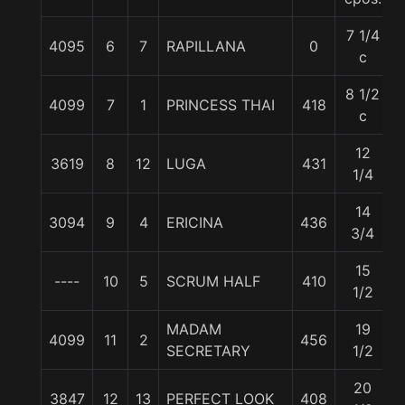
7 1/4
4095
6
7
RAPILLANA
0
c
8 1/2
4099
7
1
PRINCESS THAI
418
c
12
3619
8
12
LUGA
431
1/4
14
3094
9
4
ERICINA
436
3/4
15
----
10
5
SCRUM HALF
410
5
1/2
MADAM
19
4099
11
2
456
SECRETARY
1/2
20
3847
12
13
PERFECT LOOK
408