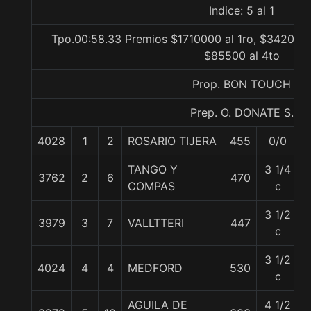
Indice: 5 al 1
Tpo.00:58.33 Premios $1710000 al 1ro, $342000 a
$85500 al 4to
Prop. BON TOUCH
Prep. O. DONATE S.
4028
1
2
ROSARIO TIJERA
455
0/0
TANGO Y
3 1/4
3762
2
6
470
COMPAS
c
3 1/2
3979
3
7
VALLTTERI
447
c
3 1/2
4024
4
4
MEDFORD
530
c
AGUILA DE
4 1/2