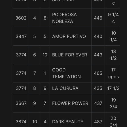
c
PODEROSA
9 1/4
3602
4
8
446
NOBLEZA
c
10
3847
5
5
AMOR FURTIVO
440
1/4
13
3774
6
10
BLUE FOR EVER
443
1/2
GOOD
17
3774
7
1
465
TEMPTATION
cpos
3774
8
9
LA CURURA
435
17 1/2
19
3667
9
7
FLOWER POWER
437
3/4
20
3874
10
4
DARK BEAUTY
487
3/4