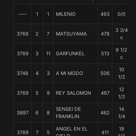
----
1
1
MILENIO
493
0/0
3 3/4
3769
2
7
MATSUYAMA
478
c
9 1/2
3769
3
11
GARFUNKEL
513
c
10
3748
4
3
A MI MODO
506
5
1/2
12
3769
5
9
REY SALOMON
467
1/2
SENSEI DE
14
3897
6
8
462
FRANKLIN
1/4
ANGEL EN EL
19
3769
7
5
411