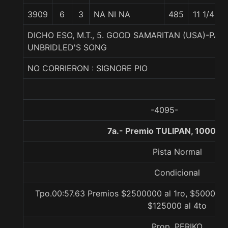
3909
6
3
NA NI NA
485
11 1/4
DICHO ESO, M.T., 5. GOOD SAMARITAN (USA)-PA
UNBRIDLED'S SONG
NO CORRIERON : SIGNORE PIO
-4095-
7a.- Premio TULIPAN, 1000 m
Pista Normal
Condicional
Tpo.00:57.63 Premios $2500000 al 1ro, $500000 
$125000 al 4to
Prop. PERIKO