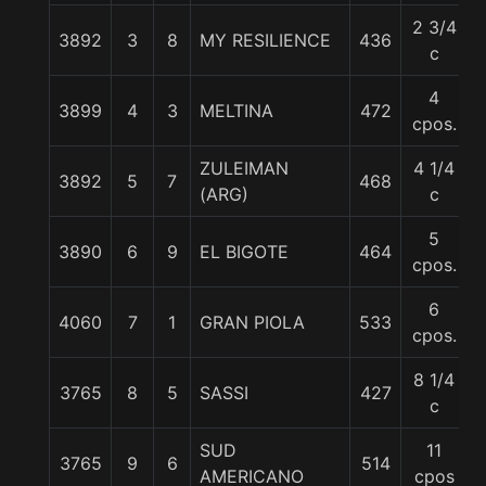
2 3/4
3892
3
8
MY RESILIENCE
436
c
4
3899
4
3
MELTINA
472
cpos.
ZULEIMAN
4 1/4
3892
5
7
468
(ARG)
c
5
3890
6
9
EL BIGOTE
464
cpos.
6
4060
7
1
GRAN PIOLA
533
cpos.
8 1/4
3765
8
5
SASSI
427
c
SUD
11
3765
9
6
514
AMERICANO
cpos