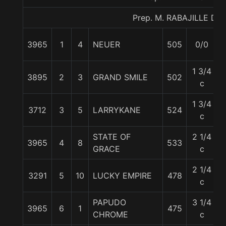
Prep. M. RABAJILLE D.
3965
1
4
NEUER
505
0/0
1 3/4
3895
2
3
GRAND SMILE
502
c
1 3/4
3712
3
5
LARRYKANE
524
c
STATE OF
2 1/4
3965
4
8
533
GRACE
c
2 1/4
3291
5
10
LUCKY EMPIRE
478
c
PAPUDO
3 1/4
3965
6
1
475
CHROME
c