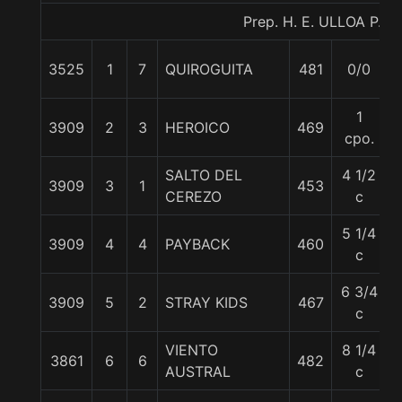
Prep. H. E. ULLOA P.
3525
1
7
QUIROGUITA
481
0/0
1
3909
2
3
HEROICO
469
cpo.
SALTO DEL
4 1/2
3909
3
1
453
CEREZO
c
5 1/4
3909
4
4
PAYBACK
460
c
6 3/4
3909
5
2
STRAY KIDS
467
c
VIENTO
8 1/4
3861
6
6
482
AUSTRAL
c