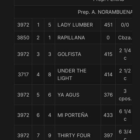
Prep. A. NORAMBUENA G.
3972
1
5
LADY LUMBER
451
0/0
3850
2
1
RAPILLANA
0
Cbza.
2 1/4
3972
3
3
GOLFISTA
415
c
UNDER THE
2 1/2
3717
4
8
414
LIGHT
c
3
3972
5
6
YA AGUS
376
cpos.
6 1/4
3972
6
4
MI PORTEÑA
433
c
6 3/4
3972
7
9
THIRTY FOUR
397
c