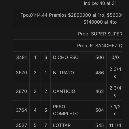
Indice: 40 al 31
Tpo.01:14.44 Premios $2800000 al 1ro, $560000 
$140000 al 4to
Prop. SUPER SUPER
Prep. R. SANCHEZ Q.
3481
1
6
DICHO ESO
506
0/0
2 3/4
3670
2
1
NI TRATO
486
c
2 3/4
3670
3
2
CANTICIO
462
c
PESO
7 1/2
3764
4
5
504
COMPLETO
c
3527
5
7
LOTTAR
545
11 1/4