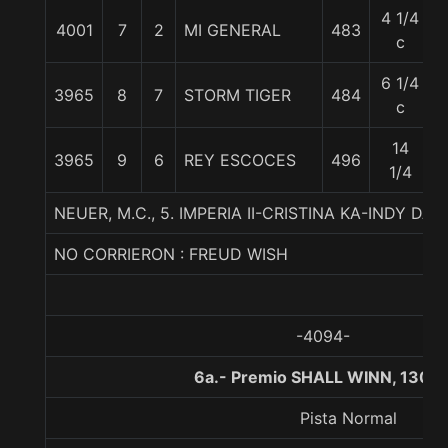
4 1/4
4001
7
2
MI GENERAL
483
c
6 1/4
3965
8
7
STORM TIGER
484
c
14
3965
9
6
REY ESCOCES
496
1/4
NEUER, M.C., 5. IMPERIA II-CRISTINA KA-INDY DA
NO CORRIERON : FREUD WISH
-4094-
6a.- Premio SHALL WINN, 1300
Pista Normal