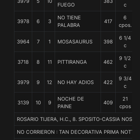
3979
5
10
383
FUEGO
c
NO TIENE
6
3978
6
3
417
PALABRA
cpos.
6 1/4
3964
7
1
MOSASAURUS
398
c
9 1/2
3718
8
11
PITTIRANGA
462
c
9 3/4
3979
9
12
NO HAY ADIOS
422
c
NOCHE DE
21
3139
10
9
409
5
PAINE
cpos
ROSARIO TIJERA, H.C., 8. SPOSITO-CASSIA NOS
NO CORRIERON : TAN DECORATIVA PRIMA NOTTE