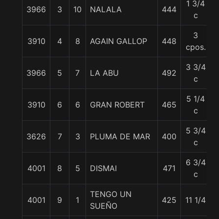
1 3/4
3966
3
10
NALALA
444
c
3
3910
4
8
AGAIN GALLOP
448
cpos.
3 3/4
3966
5
7
LA ABU
492
c
5 1/4
3910
6
6
GRAN ROBERT
465
c
5 3/4
3626
7
3
PLUMA DE MAR
400
c
6 3/4
4001
8
5
DISMAI
471
c
TENGO UN
4001
9
1
425
11 1/4
SUEÑO