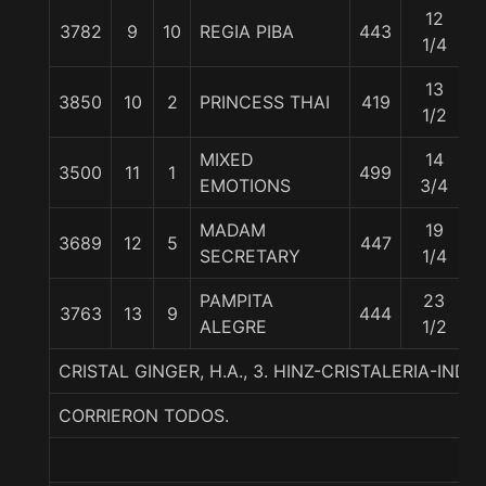
12
3782
9
10
REGIA PIBA
443
1/4
13
3850
10
2
PRINCESS THAI
419
1/2
MIXED
14
3500
11
1
499
EMOTIONS
3/4
MADAM
19
3689
12
5
447
SECRETARY
1/4
PAMPITA
23
3763
13
9
444
ALEGRE
1/2
CRISTAL GINGER, H.A., 3. HINZ-CRISTALERIA-IND
CORRIERON TODOS.