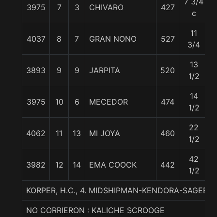
7 3/4
3975
7
3
CHIVARO
427
c
11
4037
8
7
GRAN NONO
527
3/4
13
3893
9
9
JARPITA
520
1/2
14
3975
10
6
MECEDOR
474
1/2
22
4062
11
13
MI JOYA
460
1/2
42
3982
12
14
EMA COOCK
442
1/2
KORPER, H.C., 4. MIDSHIPMAN-KENDORA-SAGEBU
NO CORRIERON : KALICHE SCROOGE