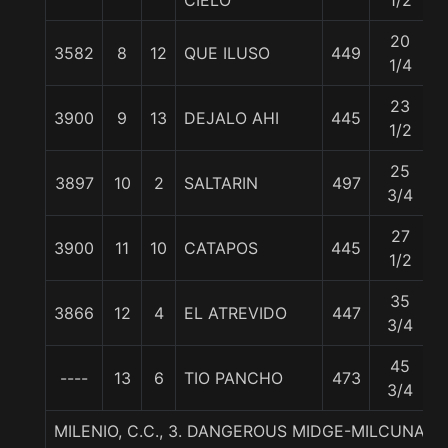
CIELO
1/2
20
3582
8
12
QUE ILUSO
449
1/4
23
3900
9
13
DEJALO AHI
445
1/2
25
3897
10
2
SALTARIN
497
3/4
27
3900
11
10
CATAPOS
445
1/2
35
3866
12
4
EL ATREVIDO
447
3/4
45
----
13
6
TIO PANCHO
473
3/4
MILENIO, C.C., 3. DANGEROUS MIDGE-MILCUNA-A.