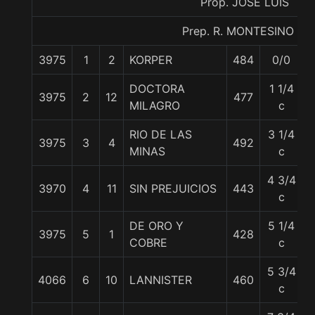
Prop. JOSE LUIS
Prep. R. MONTESINO S.
3975
1
2
KORPER
484
0/0
DOCTORA
1 1/4
3975
2
12
477
MILAGRO
c
RIO DE LAS
3 1/4
3975
3
4
492
MINAS
c
4 3/4
3970
4
11
SIN PREJUICIOS
443
c
DE ORO Y
5 1/4
3975
5
1
428
COBRE
c
5 3/4
4066
6
10
LANNISTER
460
c