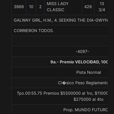
MISS LADY
13
3966
10
2
426
CLASSIC
3/4
GALWAY GIRL, H.M., 4. SEEKING THE DIA-GWYNE
CORRIERON TODOS.
-4097-
9a.- Premio VELOCIDAD, 1000 
Pista Normal
Cl�sico Peso Reglamento Gr
Tpo.00:55.75 Premios $5500000 al 1ro, $1100000 
$275000 al 4to
Prop. MUNDO FUTURO H.