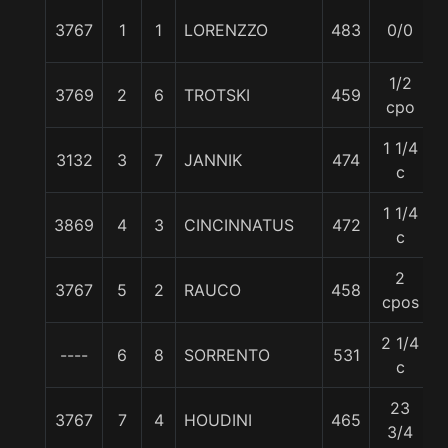
3767
1
1
LORENZZO
483
0/0
1/2
3769
2
6
TROTSKI
459
cpo
1 1/4
3132
3
7
JANNIK
474
c
1 1/4
3869
4
3
CINCINNATUS
472
c
2
3767
5
2
RAUCO
458
cpos
2 1/4
----
6
8
SORRENTO
531
c
23
3767
7
4
HOUDINI
465
3/4