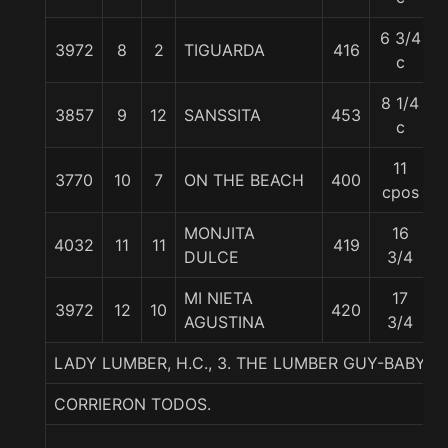
6 3/4
3972
8
2
TIGUARDA
416
c
8 1/4
3857
9
12
SANSSITA
453
c
11
3770
10
7
ON THE BEACH
400
cpos
MONJITA
16
4032
11
11
419
DULCE
3/4
MI NIETA
17
3972
12
10
420
5
AGUSTINA
3/4
LADY LUMBER, H.C., 3. THE LUMBER GUY-BABY 
CORRIERON TODOS.