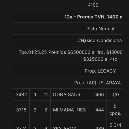
-4100-
12a.- Premio TVN, 1400 met
Pista Normal
Cl�sico Condicional
Tpo.01:25.25 Premios $6500000 al 1ro, $1300000 
$325000 al 4to
Prop. LEGACY
Prep. (AP) JS. ARAYA B.
3482
1
11
DOÑA SAURI
466
0/0
5
3715
2
2
MI MAMA INES
444
cpos.
6 3/4
3774
3
6
SKY ARMY
489