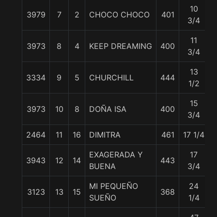
10
3979
7
2
CHOCO CHOCO
401
3/4
11
3973
8
4
KEEP DREAMING
400
3/4
13
3334
9
5
CHURCHILL
444
5
1/2
15
3973
10
8
DOÑA ISA
400
3/4
2464
11
16
DIMITRA
461
17 1/4
5
EXAGERADA Y
17
3943
12
14
443
BUENA
3/4
MI PEQUEÑO
24
3123
13
15
368
SUEÑO
1/4