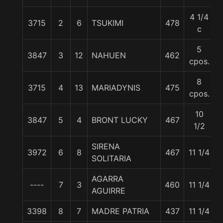
4 1/4
3715
2
6
TSUKIMI
478
c
5
3847
3
12
NAHUEN
462
cpos.
8
3715
4
13
MARIADYNIS
475
cpos.
10
3847
5
4
BRONT LUCKY
467
1/2
SIRENA
3972
6
8
467
11 1/4
SOLITARIA
AGARRA
----
7
3
460
11 1/4
AGUIRRE
3398
8
7
MADRE PATRIA
437
11 1/4