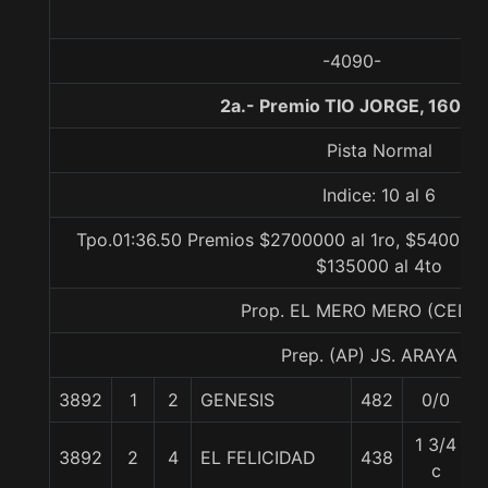
-4090-
2a.- Premio TIO JORGE, 1600 
Pista Normal
Indice: 10 al 6
Tpo.01:36.50 Premios $2700000 al 1ro, $540000 
$135000 al 4to
Prop. EL MERO MERO (CEDI
Prep. (AP) JS. ARAYA B.
3892
1
2
GENESIS
482
0/0
1 3/4
3892
2
4
EL FELICIDAD
438
c