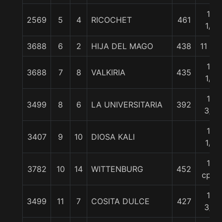
10
2569
5
4
RICOCHET
461
1/4
3688
6
2
HIJA DEL MAGO
438
11 1/2
12
3688
7
8
VALKIRIA
435
1/4
13
3499
8
6
LA UNIVERSITARIA
392
3/4
14
3407
9
10
DIOSA KALI
1/4
15
3782
10
14
WITTENBURG
452
cpos
15
3499
11
7
COSITA DULCE
427
3/4