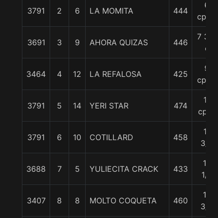
6
3791
2
6
LA MOMITA
444
cpos.
7 3/4
3691
3
9
AHORA QUIZAS
446
c
9
3464
4
12
LA REFALOSA
425
cpos.
11
3791
5
14
YERI STAR
474
cpos
11
3791
6
10
COTILLARD
458
3/4
12
3688
7
5
YULIECITA CRACK
433
1/4
12
3407
8
8
MOLTO COQUETA
460
3/4