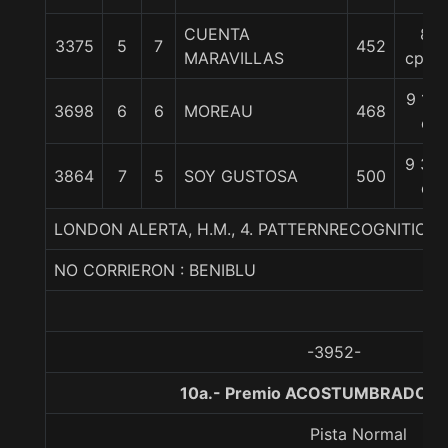
CUENTA
8
3375
5
7
452
MARAVILLAS
cpos.
9 1/4
3698
6
6
MOREAU
468
c
9 3/4
3864
7
5
SOY GUSTOSA
500
c
LONDON ALERTA, H.M., 4. PATTERNRECOGNITION
NO CORRIERON : BENIBLU
-3952-
10a.- Premio ACOSTUMBRADO, 1
Pista Normal