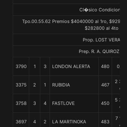
Cl�sico Condicional
Tpo.00.55.62 Premios $4040000 al 1ro, $929200
$282800 al 4to
Prop. LOST VERA
Prep. R. A. QUIROZ S.
3790
1
3
LONDON ALERTA
480
0/0
2 3/4
3375
2
1
RUBIDIA
467
c
5 3/4
3758
3
4
FASTLOVE
450
c
7 1/4
3697
4
2
LA MARTINOKA
483
c