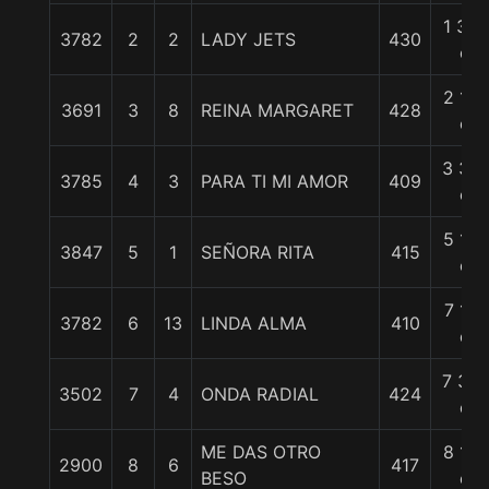
1 3/4
3782
2
2
LADY JETS
430
c
2 1/4
3691
3
8
REINA MARGARET
428
c
3 3/4
3785
4
3
PARA TI MI AMOR
409
c
5 1/2
3847
5
1
SEÑORA RITA
415
c
7 1/4
3782
6
13
LINDA ALMA
410
c
7 3/4
3502
7
4
ONDA RADIAL
424
c
ME DAS OTRO
8 1/2
2900
8
6
417
BESO
c