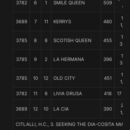
3782
6
1
SMILE QUEEN
509
c
12
3689
7
11
KERRYS
480
1/4
15
3785
8
8
SCOTISH QUEEN
455
3/4
15
3785
9
2
LA HERMANA
396
3/4
16
3785
10
12
OLD CITY
451
1/4
3782
11
6
LIVIA DRUSA
418
17 1/4
27
3689
12
10
LA CIA
390
1/4
CITLALLI, H.C., 3. SEEKING THE DIA-COSITA MIA