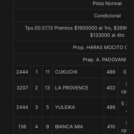
Pista Normal
Condicional
Tpo.00.57.13 Premios $1900000 al 1ro, $399000
$133000 al 4to
Prop. HARAS MOCITO GU
Prep. A. PADOVANI E.
2444
1
11
CUKUCHI
486
0/0
5
3207
2
13
LA PROVENCE
402
cpos.
5 3/4
2444
3
5
YULEIKA
486
c
9
136
4
9
BIANCA MIA
410
cpos.