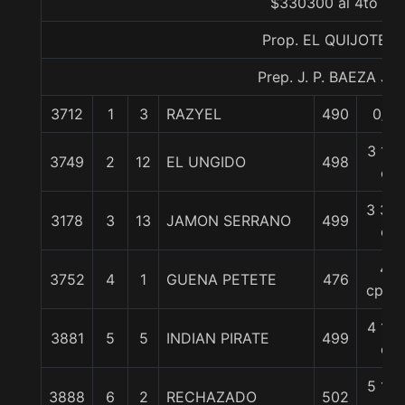
$330300 al 4to
Prop. EL QUIJOTE
Prep. J. P. BAEZA J.
3712
1
3
RAZYEL
490
0/0
3 1/4
3749
2
12
EL UNGIDO
498
c
3 3/4
3178
3
13
JAMON SERRANO
499
c
4
3752
4
1
GUENA PETETE
476
cpos.
4 1/4
3881
5
5
INDIAN PIRATE
499
c
5 1/2
3888
6
2
RECHAZADO
502