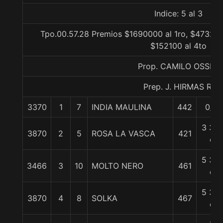
Indice: 5 al 3
Tpo.00.57.28 Premios $1690000 al 1ro, $473200
$152100 al 4to
Prop. CAMILO OSSES
Prep. J. HIRMAS R.
3370
1
7
INDIA MAULINA
442
0/0
3 3/4
3870
2
5
ROSA LA VASCA
421
c
5 3/4
3466
3
10
MOLTO NERO
461
c
5 3/4
3870
4
8
SOLKA
467
c