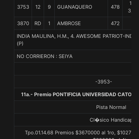
14
3753
12
9
GUANAQUERO
478
3/4
3870
RD
1
AMBROSE
472
INDIA MAULINA, H.M., 4. AWESOME PATRIOT-IND
(P)
NO CORRIERON : SEIYA
-3953-
11a.- Premio PONTIFICIA UNIVERSIDAD CATOLIC
Pista Normal
Cl�sico Handicap
Tpo.01.14.68 Premios $3670000 al 1ro, $1027600