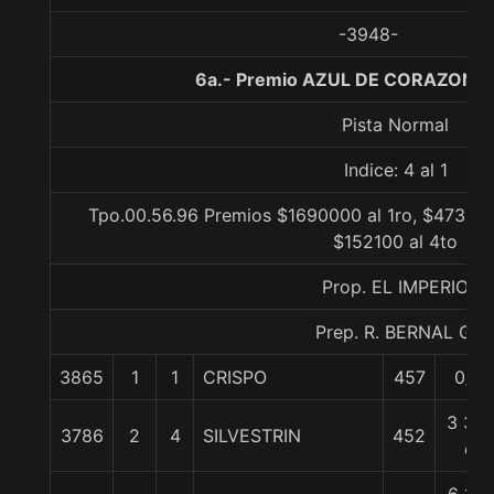
-3948-
6a.- Premio AZUL DE CORAZON, 
Pista Normal
Indice: 4 al 1
Tpo.00.56.96 Premios $1690000 al 1ro, $473200
$152100 al 4to
Prop. EL IMPERIO
Prep. R. BERNAL G.
3865
1
1
CRISPO
457
0/0
3 3/4
3786
2
4
SILVESTRIN
452
c