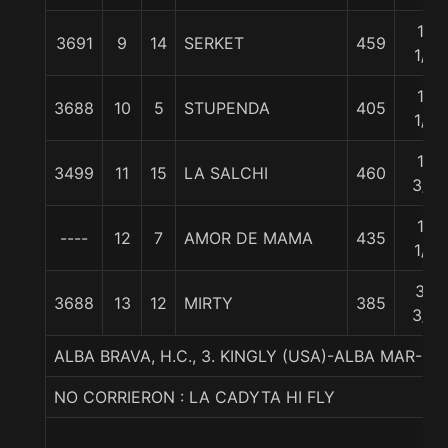
10
3691
9
14
SERKET
459
1/2
13
3688
10
5
STUPENDA
405
1/4
13
3499
11
15
LA SALCHI
460
3/4
19
----
12
7
AMOR DE MAMA
435
1/4
36
3688
13
12
MIRTY
385
3/4
ALBA BRAVA, H.C., 3. KINGLY (USA)-ALBA MAR-HAR
NO CORRIERON : LA CADYTA HI FLY