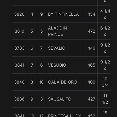
c
4 1/4
3820
4
9
BY TINTINELLA
454
c
ALADDIN
6 1/2
3810
5
5
472
PRINCE
c
9 1/2
3733
6
7
SEVALIO
440
c
9 1/2
3841
7
6
VESUBIO
465
c
10
3840
8
10
CALA DE ORO
400
3/4
11
3836
9
3
SAUSALITO
427
1/2
15
3841
10
12
PRINCESA LUDY
452