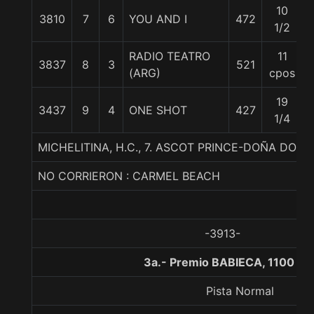
10
3810
7
6
YOU AND I
472
1/2
RADIO TEATRO
11
3837
8
3
521
(ARG)
cpos
19
3437
9
4
ONE SHOT
427
1/4
MICHELITINA, H.C., 7. ASCOT PRINCE-DOÑA DOR
NO CORRIERON : CARMEL BEACH
-3913-
3a.- Premio BABIECA, 1100 me
Pista Normal