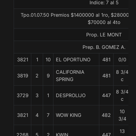
Indice: 7 al 5
Tpo.01.07.50 Premios $1400000 al 1ro, $280000 a
$70000 al 4to
Prop. LE MONT
Prep. B. GOMEZ A.
3821
1
10
EL OPORTUNO
481
0/0
CALIFORNIA
8 3/4
3819
2
9
481
SPRING
c
8 3/4
3729
3
1
DESPROLIJO
447
c
10
3821
4
7
WOW KING
482
3/4
13
2268
5
2
KWIN
447