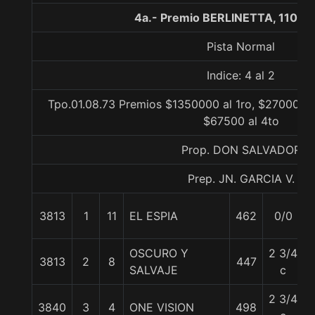
4a.- Premio BERLINETTA, 1100 
Pista Normal
Indice: 4 al 2
Tpo.01.08.73 Premios $1350000 al 1ro, $270000 a
$67500 al 4to
Prop. DON SALVADOR
Prep. JN. GARCIA V.
3813
1
11
EL ESPIA
462
0/0
OSCURO Y
2 3/4
3813
2
8
447
SALVAJE
c
2 3/4
3840
3
4
ONE VISION
498