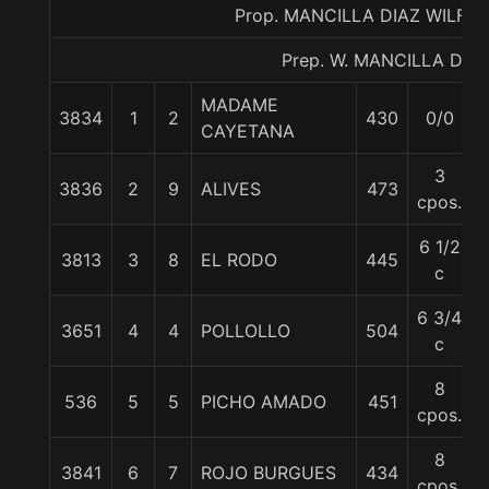
Prop. MANCILLA DIAZ WILFR
Prep. W. MANCILLA D.
MADAME
3834
1
2
430
0/0
CAYETANA
3
3836
2
9
ALIVES
473
cpos.
6 1/2
3813
3
8
EL RODO
445
c
6 3/4
3651
4
4
POLLOLLO
504
c
8
536
5
5
PICHO AMADO
451
cpos.
8
3841
6
7
ROJO BURGUES
434
cpos.