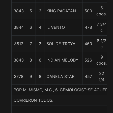
5
3843
5
3
KING RACATAN
500
cpos.
7 3/4
3844
6
4
IL VENTO
478
c
8 1/2
3812
7
2
SOL DE TROYA
460
c
9
3843
8
6
INDIAN MELODY
526
cpos.
22
3778
9
8
CANELA STAR
457
1/4
POR MI MISMO, M.C., 6. GEMOLOGIST-SE ACUERDA
CORRIERON TODOS.