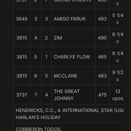
c
5 1/4
3649
3
3
AMIGO FARUK
493
c
6 1/4
3815
4
2
ZIM
490
c
8 1/4
3815
5
1
CHARLYE FLOW
465
c
9 1/2
3815
6
5
MCCLANE
483
c
THE GREAT
13
3737
7
4
475
JOHNNY
cpos
HENDRICKS, C.C., 4. INTERNATIONAL STAR (USA)
HARLAN'S HOLIDAY
CORRIERON TODOS.