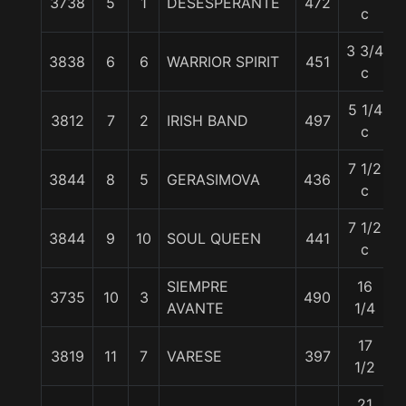
3738
5
1
DESESPERANTE
472
c
3 3/4
3838
6
6
WARRIOR SPIRIT
451
c
5 1/4
3812
7
2
IRISH BAND
497
c
7 1/2
3844
8
5
GERASIMOVA
436
c
7 1/2
3844
9
10
SOUL QUEEN
441
c
SIEMPRE
16
3735
10
3
490
AVANTE
1/4
17
3819
11
7
VARESE
397
1/2
21