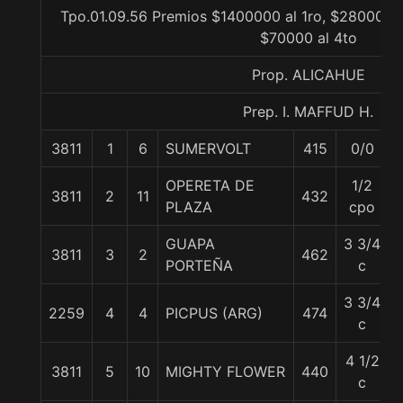
Tpo.01.09.56 Premios $1400000 al 1ro, $280000 a
$70000 al 4to
Prop. ALICAHUE
Prep. I. MAFFUD H.
3811
1
6
SUMERVOLT
415
0/0
OPERETA DE
1/2
3811
2
11
432
PLAZA
cpo
GUAPA
3 3/4
3811
3
2
462
PORTEÑA
c
3 3/4
2259
4
4
PICPUS (ARG)
474
c
4 1/2
3811
5
10
MIGHTY FLOWER
440
c