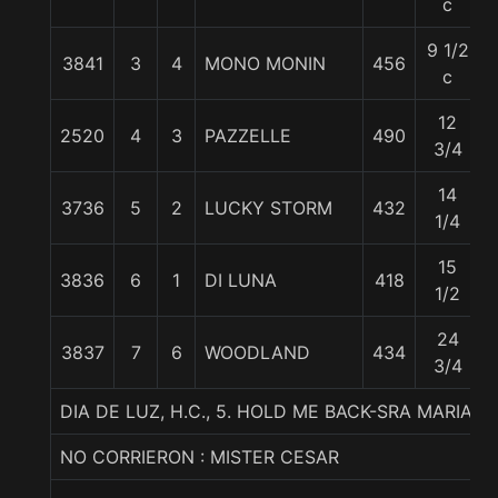
c
9 1/2
3841
3
4
MONO MONIN
456
c
12
2520
4
3
PAZZELLE
490
3/4
14
3736
5
2
LUCKY STORM
432
1/4
15
3836
6
1
DI LUNA
418
1/2
24
3837
7
6
WOODLAND
434
3/4
DIA DE LUZ, H.C., 5. HOLD ME BACK-SRA MARIA
NO CORRIERON : MISTER CESAR