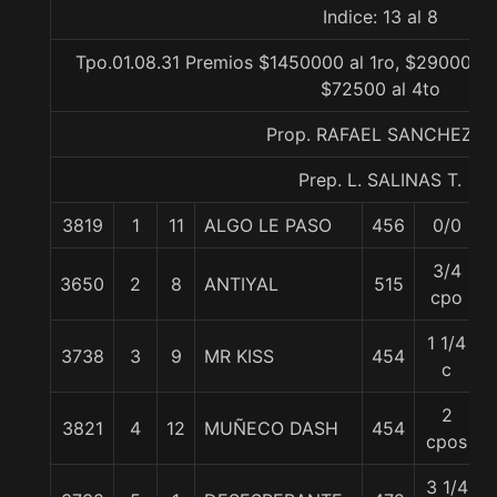
Indice: 13 al 8
Tpo.01.08.31 Premios $1450000 al 1ro, $290000 a
$72500 al 4to
Prop. RAFAEL SANCHEZ A.
Prep. L. SALINAS T.
3819
1
11
ALGO LE PASO
456
0/0
3/4
3650
2
8
ANTIYAL
515
cpo
1 1/4
3738
3
9
MR KISS
454
c
2
3821
4
12
MUÑECO DASH
454
cpos
3 1/4