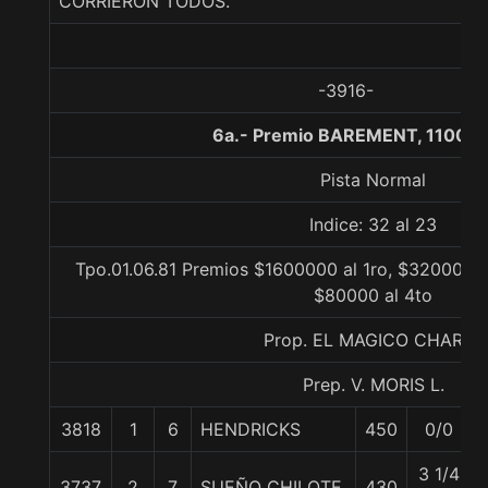
CORRIERON TODOS.
-3916-
6a.- Premio BAREMENT, 1100 m
Pista Normal
Indice: 32 al 23
Tpo.01.06.81 Premios $1600000 al 1ro, $320000 a
$80000 al 4to
Prop. EL MAGICO CHARLY
Prep. V. MORIS L.
3818
1
6
HENDRICKS
450
0/0
3 1/4
3737
2
7
SUEÑO CHILOTE
430