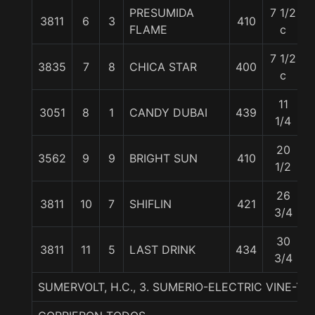
PRESUMIDA
7 1/2
3811
6
3
410
FLAME
c
7 1/2
3835
7
8
CHICA STAR
400
c
11
3051
8
1
CANDY DUBAI
439
1/4
20
3562
9
9
BRIGHT SUN
410
1/2
26
3811
10
7
SHIFLIN
421
3/4
30
3811
11
5
LAST DRINK
434
5
3/4
SUMERVOLT, H.C., 3. SUMERIO-ELECTRIC VINE-