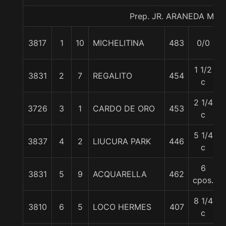
Prep. JR. ARANEDA M.
3817
1
10
MICHELITINA
483
0/0
1 1/2
3831
2
7
REGALITO
454
c
2 1/4
3726
3
1
CARDO DE ORO
453
c
5 1/4
3837
4
2
LIUCURA PARK
446
c
6
3831
5
9
ACQUARELLA
462
cpos.
8 1/4
3810
6
5
LOCO HERMES
407
c