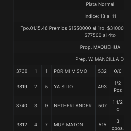
Pista Normal
Indice: 18 al 11
Tpo.01.15.46 Premios $1550000 al 1ro, $310000 a
$77500 al 4to
Prop. MAQUEHUA
Prep. W. MANCILLA D.
3738
1
1
POR MI MISMO
532
0/0
1/2
3819
2
5
YA SILIO
493
Pcz
1 1/2
3740
3
9
NETHERLANDER
507
c
3
3812
4
7
MUY MATON
515
cpos.