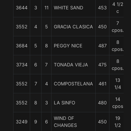
4 1/2
3644
3
11
WHITE SAND
453
5
c
7
3552
4
5
GRACIA CLASICA
450
cpos.
8
3684
5
8
PEGGY NICE
487
cpos.
8
3734
6
7
TONADA VIEJA
475
cpos.
13
3552
7
4
COMPOSTELANA
461
1/4
14
3552
8
3
LA SINFO
480
cpos
WIND OF
19
3249
9
6
450
CHANGES
1/2