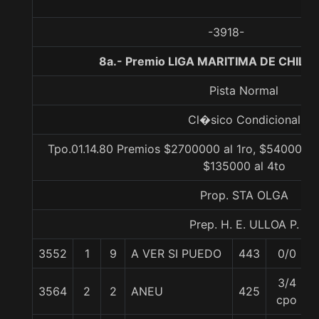
-3918-
8a.- Premio LIGA MARITIMA DE CHILE,
Pista Normal
Cl�sico Condicional
Tpo.01.14.80 Premios $2700000 al 1ro, $540000 a
$135000 al 4to
Prop. STA OLGA
Prep. H. E. ULLOA P.
3552
1
9
A VER SI PUEDO
443
0/0
3/4
3564
2
2
ANEU
425
cpo