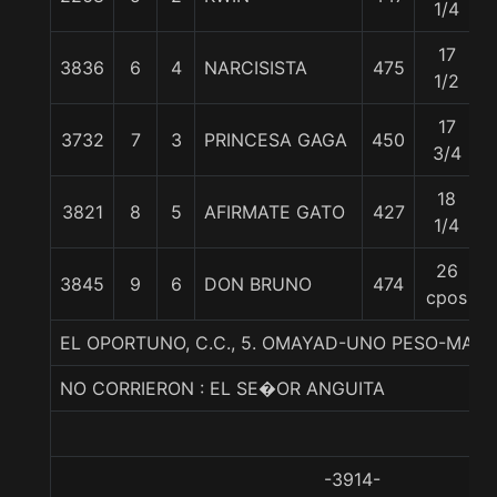
1/4
17
3836
6
4
NARCISISTA
475
1/2
17
3732
7
3
PRINCESA GAGA
450
3/4
18
3821
8
5
AFIRMATE GATO
427
1/4
26
3845
9
6
DON BRUNO
474
cpos
EL OPORTUNO, C.C., 5. OMAYAD-UNO PESO-MAC
NO CORRIERON : EL SE�OR ANGUITA
-3914-