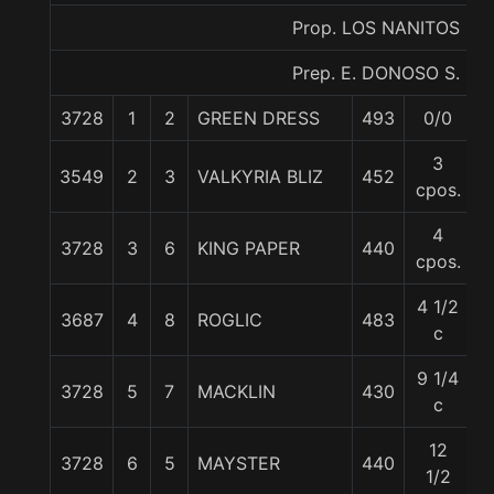
Prop. LOS NANITOS
Prep. E. DONOSO S.
3728
1
2
GREEN DRESS
493
0/0
5
3
3549
2
3
VALKYRIA BLIZ
452
5
cpos.
4
3728
3
6
KING PAPER
440
5
cpos.
4 1/2
3687
4
8
ROGLIC
483
5
c
9 1/4
3728
5
7
MACKLIN
430
5
c
12
3728
6
5
MAYSTER
440
5
1/2