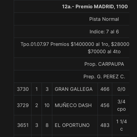
12a.- Premio MADRID, 1100 me
Pista Normal
Indice: 7 al 6
Tpo.01.07.97 Premios $1400000 al 1ro, $280000 al
$70000 al 4to
Prop. CARPAUPA
Prep. G. PEREZ C.
3730
1
3
GRAN GALLEGA
466
0/0
5
3/4
3729
2
10
MUÑECO DASH
456
5
cpo
1 1/4
3651
3
8
EL OPORTUNO
483
5
c