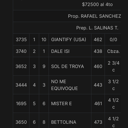
$72500 al 4to
Prop. RAFAEL SANCHEZ A.
Prep. L. SALINAS T.
3735
1
10
GIANTIFY (USA)
462
0/0
5
3740
2
1
DALE ISI
438
Cbza.
5
2 3/4
3652
3
9
SOL DE TROYA
460
5
c
NO ME
3 1/2
3444
4
3
443
5
EQUIVOQUE
c
4 1/2
1695
5
6
MISTER E
461
5
c
4 1/2
3650
6
8
BETTOLINA
473
5
c