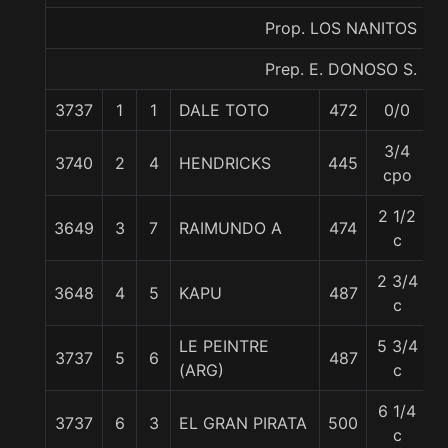
Prop. LOS NANITOS
Prep. E. DONOSO S.
3737
1
1
DALE TOTO
472
0/0
5
3/4
3740
2
4
HENDRICKS
445
5
cpo
2 1/2
3649
3
7
RAIMUNDO A
474
5
c
2 3/4
3648
4
5
KAPU
487
5
c
LE PEINTRE
5 3/4
3737
5
6
487
5
(ARG)
c
6 1/4
3737
6
3
EL GRAN PIRATA
500
5
c