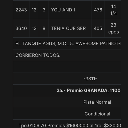
14
2243
12
3
YOU AND I
476
5
1/4
23
3640
13
8
TENIA QUE SER
405
5
cpos
EL TANQUE AGUS, M.C., 5. AWESOME PATRIOT-RI
CORRIERON TODOS.
-3811-
2a.- Premio GRANADA, 1100 me
Pista Normal
Condicional
Tpo.01.09.70 Premios $1600000 al 1ro, $320000 a