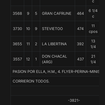
c
6 1/4
3568
9
5
GRAN CAFRUNE
464
5
c
11
3730
10
9
STEVIETOO
474
5
cpos
13
3655
11
2
LA LIBERTINA
392
5
1/4
DON CHACAL
21
3557
12
1
437
5
(ARG)
1/4
PASION POR ELLA, H.M., 4. FLYER-PERINA-MINISTE
CORRIERON TODOS.
-3821-