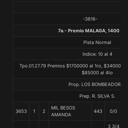
-3816-
7a.- Premio MALAGA, 1400 me
Pista Normal
Indice: 10 al 4
Tpo.01.27.79 Premios $1700000 al 1ro, $340000 al
$85000 al 4to
Prop. LOS BOMBEADORES
Prep. R. SILVA S.
MIL BESOS
3653
1
2
443
0/0
5
AMANDA
3 3/4