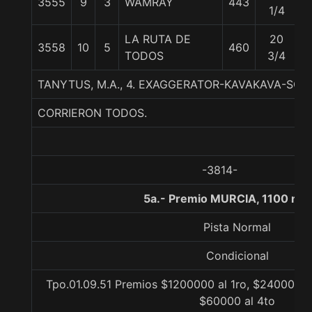
3555
9
3
WAMRAY
443
5
1/4
LA RUTA DE
20
3558
10
5
460
5
TODOS
3/4
TANYTUS, M.A., 4. EXAGGERATOR-KAVAKAVA-SC
CORRIERON TODOS.
-3814-
5a.- Premio MURCIA, 1100 me
Pista Normal
Condicional
Tpo.01.09.51 Premios $1200000 al 1ro, $240000 al
$60000 al 4to