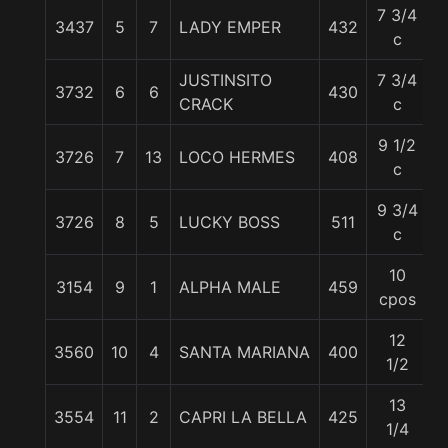
7 3/4
3437
5
7
LADY EMPER
432
5
c
JUSTINSITO
7 3/4
3732
6
6
430
5
CRACK
c
9 1/2
3726
7
13
LOCO HERMES
408
5
c
9 3/4
3726
8
5
LUCKY BOSS
511
5
c
10
3154
9
1
ALPHA MALE
459
5
cpos
12
3560
10
4
SANTA MARIANA
400
5
1/2
13
3554
11
2
CAPRI LA BELLA
425
5
1/4