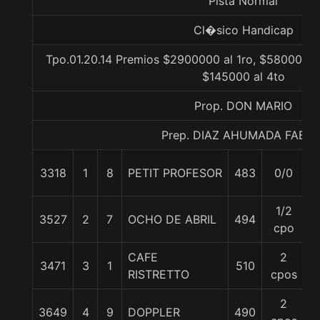
Pista Normal
Cl�sico Handicap
Tpo.01.20.14 Premios $2900000 al 1ro, $580000 a
$145000 al 4to
Prop. DON MARIO
Prep. DIAZ AHUMADA FABIA
3318
1
8
PETIT PROFESOR
483
0/0
5
1/2
3527
2
7
OCHO DE ABRIL
494
5
cpo
CAFE
2
3471
3
1
510
6
RISTRETTO
cpos
2
3649
4
9
DOPPLER
490
5