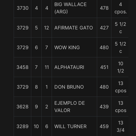
BIG WALLACE
4
3730
4
4
478
5
(ARG)
cpos.
5 1/2
3729
5
12
AFIRMATE GATO
427
5
c
5 1/2
3729
6
7
WOW KING
480
5
c
10
3458
7
11
ALPHATAURI
451
5
1/2
13
3729
8
1
DON BRUNO
480
5
cpos
EJEMPLO DE
13
3628
9
2
439
5
VALOR
cpos
13
3289
10
6
WILL TURNER
459
5
3/4