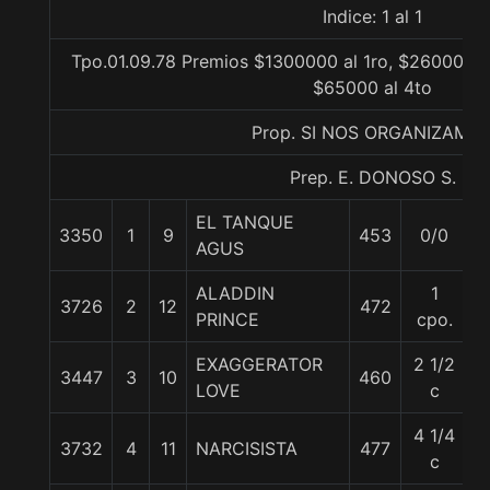
Indice: 1 al 1
Tpo.01.09.78 Premios $1300000 al 1ro, $260000 a
$65000 al 4to
Prop. SI NOS ORGANIZAMO
Prep. E. DONOSO S.
EL TANQUE
3350
1
9
453
0/0
5
AGUS
ALADDIN
1
3726
2
12
472
5
PRINCE
cpo.
EXAGGERATOR
2 1/2
3447
3
10
460
5
LOVE
c
4 1/4
3732
4
11
NARCISISTA
477
5
c