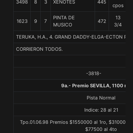
3498
8
3
XENOTES
445
5
cpos
PINTA DE
13
1623
9
7
472
5
MUSICO
3/4
TERUKA, H.A., 4. GRAND DADDY-ELGA-ECTON PA
CORRIERON TODOS.
-3818-
9a.- Premio SEVILLA, 1100 me
Pista Normal
Indice: 28 al 21
Tpo.01.06.98 Premios $1550000 al 1ro, $310000 al
$77500 al 4to