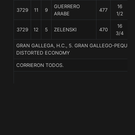
GUERRERO
16
3729
11
9
477
5
ARABE
1/2
16
3729
12
5
ZELENSKI
470
5
3/4
GRAN GALLEGA, H.C., 5. GRAN GALLEGO-PEQUE
DISTORTED ECONOMY
CORRIERON TODOS.