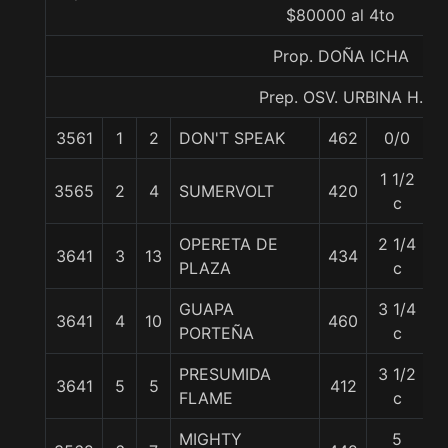
$80000 al 4to
Prop. DOÑA ICHA
Prep. OSV. URBINA H.
3561
1
2
DON'T SPEAK
462
0/0
5
1 1/2
3565
2
4
SUMERVOLT
420
5
c
OPERETA DE
2 1/4
3641
3
13
434
5
PLAZA
c
GUAPA
3 1/4
3641
4
10
460
5
PORTEÑA
c
PRESUMIDA
3 1/2
3641
5
5
412
5
FLAME
c
MIGHTY
5