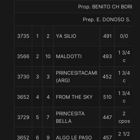
Prop. BENITO CH BORIL
Prep. E. DONOSO S.
3735
1
2
YA SILIO
491
0/0
5
1 3/4
3566
2
10
MALDOTTI
493
5
c
PRINCESITACAMI
1 3/4
3730
3
3
452
5
(ARG)
c
1 3/4
3652
4
4
FROM THE SKY
510
5
c
PRINCESITA
2
3729
5
7
447
5
BELLA
cpos
2 1/2
3652
6
9
ALGO LE PASO
457
5