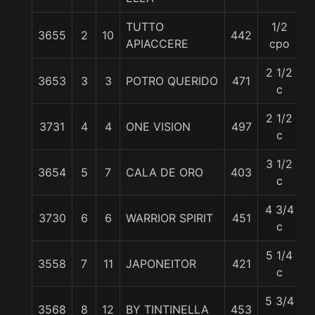
TUTTO
1/2
3655
2
10
442
5
APIACCERE
cpo
2 1/2
3653
3
3
POTRO QUERIDO
471
5
c
2 1/2
3731
4
4
ONE VISION
497
5
c
3 1/2
3654
5
7
CALA DE ORO
403
5
c
4 3/4
3730
6
6
WARRIOR SPIRIT
451
5
c
5 1/4
3558
7
11
JAPONEITOR
421
5
c
5 3/4
3568
8
12
BY TINTINELLA
453
5