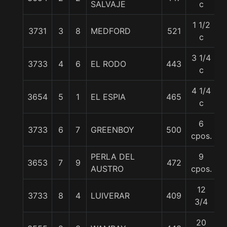
SALVAJE
c
1 1/2
3731
3
8
MEDFORD
521
5
c
3 1/4
3733
4
6
EL RODO
443
5
c
4 1/4
3654
5
1
EL ESPIA
465
5
c
6
3733
6
7
GREENBOY
500
5
cpos.
PERLA DEL
9
3653
7
9
472
5
AUSTRO
cpos.
12
3733
8
4
LUIVERAR
409
5
3/4
20