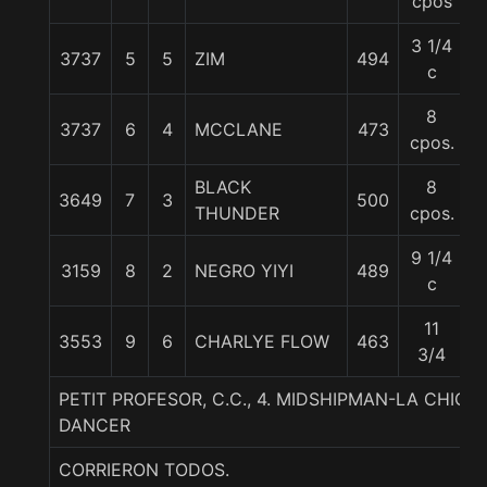
cpos
3 1/4
3737
5
5
ZIM
494
5
c
8
3737
6
4
MCCLANE
473
5
cpos.
BLACK
8
3649
7
3
500
5
THUNDER
cpos.
9 1/4
3159
8
2
NEGRO YIYI
489
5
c
11
3553
9
6
CHARLYE FLOW
463
5
3/4
PETIT PROFESOR, C.C., 4. MIDSHIPMAN-LA CHIC
DANCER
CORRIERON TODOS.