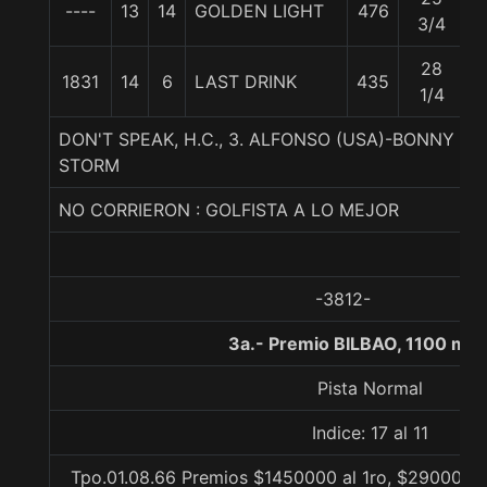
----
13
14
GOLDEN LIGHT
476
5
3/4
28
1831
14
6
LAST DRINK
435
5
1/4
DON'T SPEAK, H.C., 3. ALFONSO (USA)-BONNY 
STORM
NO CORRIERON : GOLFISTA A LO MEJOR
-3812-
3a.- Premio BILBAO, 1100 met
Pista Normal
Indice: 17 al 11
Tpo.01.08.66 Premios $1450000 al 1ro, $290000 a