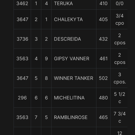
3462
1
4
TERUKA
410
0/0
5
3/4
3647
2
1
CHALEKYTA
405
5
cpo
2
3736
3
2
DESCREIDA
432
5
cpos
2
3563
4
9
GIPSY VANNER
461
5
cpos
3
3647
5
8
WINNER TANKER
502
5
cpos.
5 1/2
296
6
6
MICHELITINA
480
5
c
7 3/4
3563
7
5
RAMBLINROSE
465
5
c
12