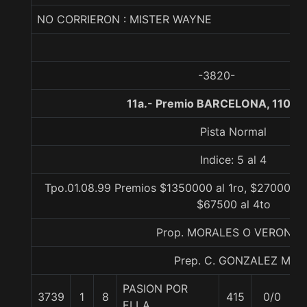
NO CORRIERON : MISTER WAYNE
-3820-
11a.- Premio BARCELONA, 1100 
Pista Normal
Indice: 5 al 4
Tpo.01.08.99 Premios $1350000 al 1ro, $270000 a
$67500 al 4to
Prop. MORALES O VERONIC
Prep. C. GONZALEZ M.
PASION POR
3739
1
8
415
0/0
5
ELLA