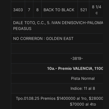
8 1/4
3403
7
8
BACK TO BLACK
521
5
c
DALE TOTO, C.C., 5. IVAN DENISOVICH-PALOMA S
PEGASUS
NO CORRIERON : GOLDEN EAST
-3819-
10a.- Premio VALENCIA, 1100 m
Pista Normal
Indice: 11 al 8
Tpo.01.08.25 Premios $1400000 al 1ro, $280000 a
$70000 al 4to