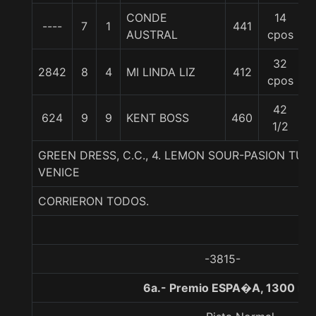
CONDE
14
----
7
1
441
5
AUSTRAL
cpos
32
2842
8
4
MI LINDA LIZ
412
5
cpos
42
624
9
9
KENT BOSS
460
5
1/2
GREEN DRESS, C.C., 4. LEMON SOUR-PASION TU
VENICE
CORRIERON TODOS.
-3815-
6a.- Premio ESPA�A, 1300 me