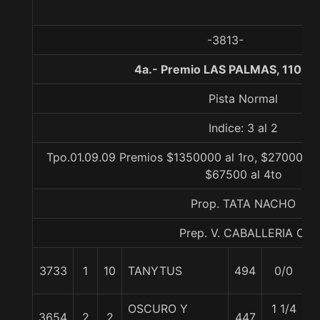
-3813-
4a.- Premio LAS PALMAS, 1100 
Pista Normal
Indice: 3 al 2
Tpo.01.09.09 Premios $1350000 al 1ro, $270000 a
$67500 al 4to
Prop. TATA NACHO
Prep. V. CABALLERIA C.
3733
1
10
TANYTUS
494
0/0
5
OSCURO Y
1 1/4
3654
2
2
447
5