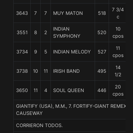
7 3/4
3643
7
7
MUY MATON
518
5
c
INDIAN
10
3551
8
2
520
5
SYMPHONY
cpos
11
3734
9
5
INDIAN MELODY
527
5
cpos
14
3738
10
11
IRISH BAND
495
5
1/2
20
3650
11
4
SOUL QUEEN
446
5
cpos
GIANTIFY (USA), M.M., 7. FORTIFY-GIANT REMEX (
CAUSEWAY
CORRIERON TODOS.