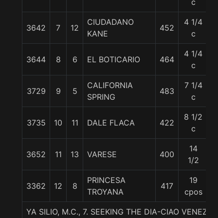
c
CIUDADANO
4 1/4
3642
7
12
452
5
KANE
c
4 1/4
3644
8
6
EL BOTICARIO
464
5
c
CALIFORNIA
7 1/4
3729
9
5
483
5
SPRING
c
8 1/2
3735
10
11
DALE FLACA
422
5
c
14
3652
11
13
VARESE
400
5
1/2
PRINCESA
19
3362
12
8
417
5
TROYANA
cpos
YA SILIO, M.C., 7. SEEKING THE DIA-CIAO VENEZI