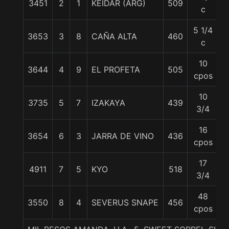
3451
2
1
KEIDAR (ARG)
509
5
c
5 1/4
3653
3
8
CAÑA ALTA
460
5
c
10
3644
4
9
EL PROFETA
505
5
cpos
10
3735
5
7
IZAKAYA
439
5
3/4
16
3654
6
3
JARRA DE VINO
436
5
cpos
17
4911
7
5
KYO
518
5
3/4
48
3550
8
4
SEVERUS SNAPE
456
5
cpos