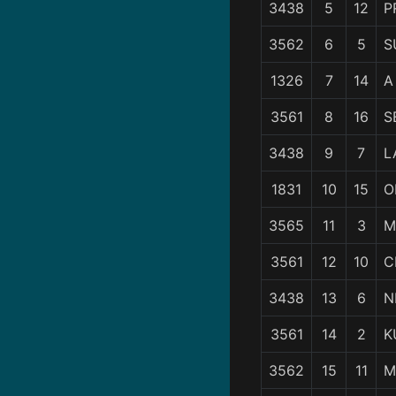
3438
5
12
P
3562
6
5
S
1326
7
14
A
3561
8
16
S
3438
9
7
L
1831
10
15
O
3565
11
3
M
3561
12
10
C
3438
13
6
N
3561
14
2
K
3562
15
11
M