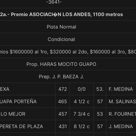
-3641-
2a.- Premio ASOCIACI�N LOS ANDES, 1100 metros
Pista Normal
Condicional
emios $1600000 al 1ro, $320000 al 2do, $160000 al 3ro, $8
Prop. HARAS MOCITO GUAPO
Prep. J. P. BAEZA J.
EXA
472
0/0
53.
F. MEDINA
UAPA PORTEÑA
465
4 1/2 c
57
M. SALINAS
 LO MEJOR
457
7 3/4 c
53
R. FOURNE
PERETA DE PLAZA
431
8 1/2 c
57
J. MEDINA