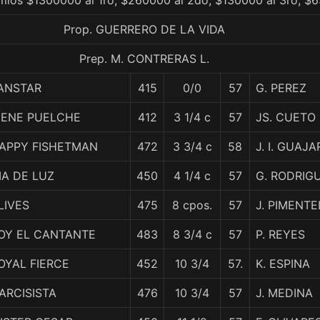
mios $1300000 al 1ro, $260000 al 2do, $130000 al 3ro, $6
Prop. GUERRERO DE LA VIDA
Prep. M. CONTRERAS L.
ANSTAR
415
0/0
57
G. PEREZ
IENE PUELCHE
412
3 1/4 c
57
JS. CUETO
APPY FISHETMAN
472
3 3/4 c
58
J. I. GUAJ
IA DE LUZ
450
4 1/4 c
57
G. RODRIG
LIVES
475
8 cpos.
57
J. PIMENTE
OY EL CANTANTE
483
8 3/4 c
57
P. REYES
OYAL FIERCE
452
10 3/4
57.
K. ESPINA
ARCISISTA
476
10 3/4
57
J. MEDINA