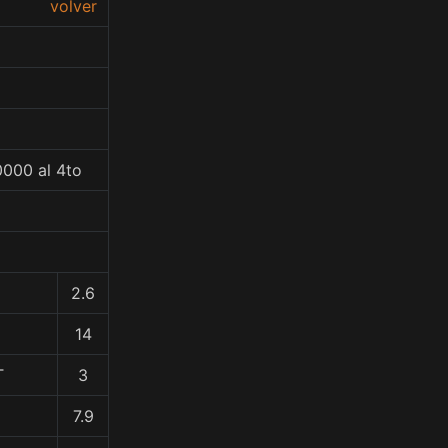
volver
0000 al 4to
2.6
14
T
3
7.9