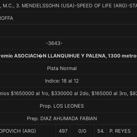
 M.C., 3. MENDELSSOHN (USA)-SPEED OF LIFE (ARG)-ST
HOFFA
-3643-
Premio ASOCIACI�N LLANQUIHUE Y PALENA, 1300 metro
Pista Normal
Indice: 18 al 12
mios $1650000 al 1ro, $330000 al 2do, $165000 al 3ro, $8
Prop. LOS LEONES
Prep. DIAZ AHUMADA FABIAN
OPOVICH (ARG)
497
0/0
54.
P. REYES