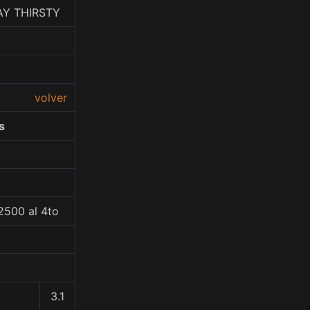
AY THIRSTY
volver
s
2500 al 4to
3.1