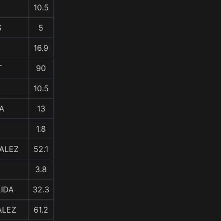
10.5
S
5
16.9
T
90
10.5
NA
13
1.8
ALEZ
52.1
3.8
LIDA
32.3
ALEZ
61.2