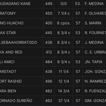
IUDADANO KANE
449
0/0
53.
F. MEDINA
IRATOMY
450
7 1/4 c
57.
F. OLIVARE
INO HUACHO
400
8 cpos.
57
S. MARIN
AX STAR
445
8 3/4 c
53
R. FOURNE
LSEBAAHORRATODO
436
8 3/4 c
57
J. MEDINA
KA AND RED
412
8 3/4 c
57
C. E. URBI
LI AMICI
484
9 3/4 c
53
JN. TAPIA
ARSTADT
438
11 1/4
57
JOH. GONZ
ORT RASHID
496
12 1/4
57
N. RAMIREZ
ARA BIEN
482
14 3/4
57
R. FUENZA
ORNADO SUREÑO
462
37 1/4
57
SIM. GONZ