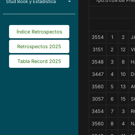
Tpo.01.09.68 Pre
Stud Book y Estadística
Índice Retrospectos
3554
1
2
J
Retrospectos 2025
3151
2
12
V
Tabla Record 2025
3548
3
8
H
3447
4
10
D
3560
5
13
A
3057
6
15
S
3454
7
3
R
3560
8
4
N