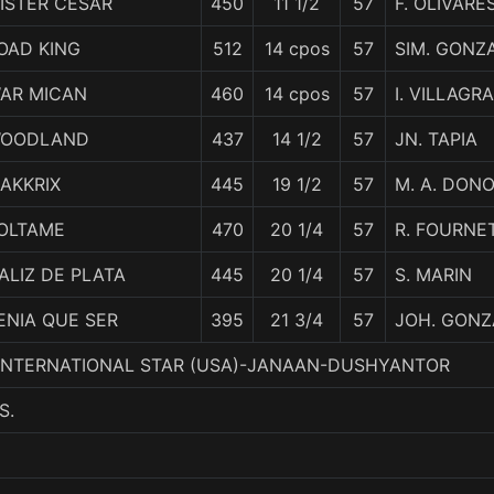
ISTER CESAR
450
11 1/2
57
F. OLIVARE
OAD KING
512
14 cpos
57
SIM. GONZ
AR MICAN
460
14 cpos
57
I. VILLAGR
OODLAND
437
14 1/2
57
JN. TAPIA
AKKRIX
445
19 1/2
57
M. A. DON
OLTAME
470
20 1/4
57
R. FOURNE
ALIZ DE PLATA
445
20 1/4
57
S. MARIN
ENIA QUE SER
395
21 3/4
57
JOH. GONZ
4. INTERNATIONAL STAR (USA)-JANAAN-DUSHYANTOR
S.