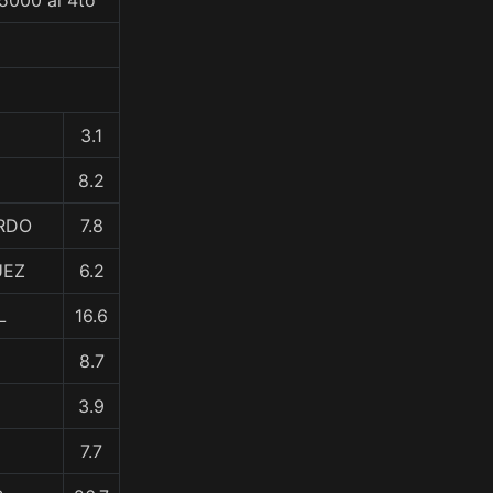
5000 al 4to
3.1
8.2
ARDO
7.8
UEZ
6.2
L
16.6
8.7
3.9
7.7