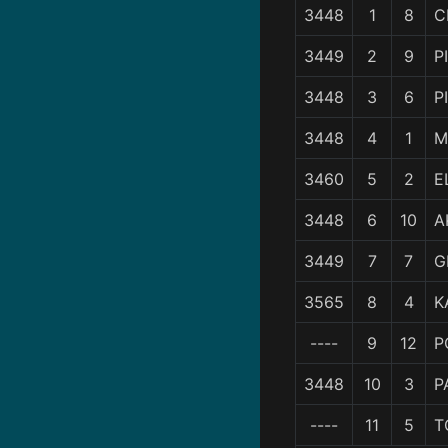
3448
1
8
C
3449
2
9
P
3448
3
6
P
3448
4
1
M
3460
5
2
E
3448
6
10
A
3449
7
7
G
3565
8
4
K
----
9
12
P
3448
10
3
P
----
11
5
T