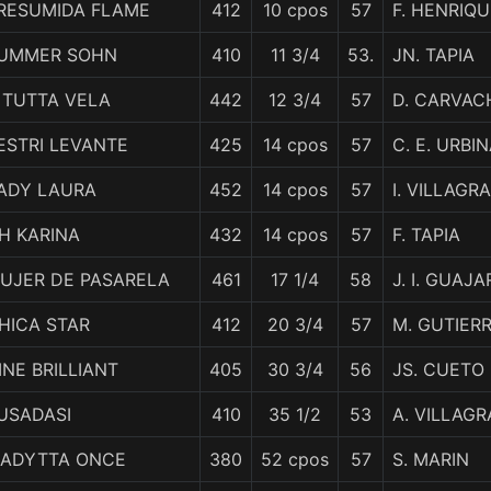
RESUMIDA FLAME
412
10 cpos
57
F. HENRIQ
UMMER SOHN
410
11 3/4
53.
JN. TAPIA
 TUTTA VELA
442
12 3/4
57
D. CARVAC
ESTRI LEVANTE
425
14 cpos
57
C. E. URBI
ADY LAURA
452
14 cpos
57
I. VILLAGR
H KARINA
432
14 cpos
57
F. TAPIA
UJER DE PASARELA
461
17 1/4
58
J. I. GUAJ
HICA STAR
412
20 3/4
57
M. GUTIER
INE BRILLIANT
405
30 3/4
56
JS. CUETO
USADASI
410
35 1/2
53
A. VILLAGR
ADYTTA ONCE
380
52 cpos
57
S. MARIN