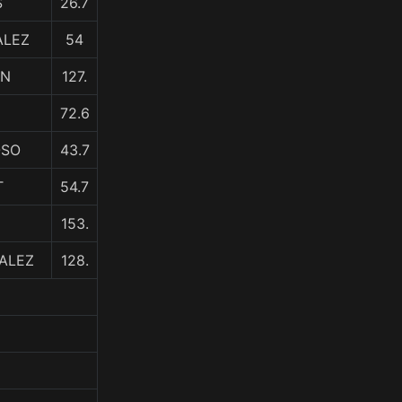
S
26.7
ALEZ
54
AN
127.
72.6
OSO
43.7
T
54.7
153.
ALEZ
128.