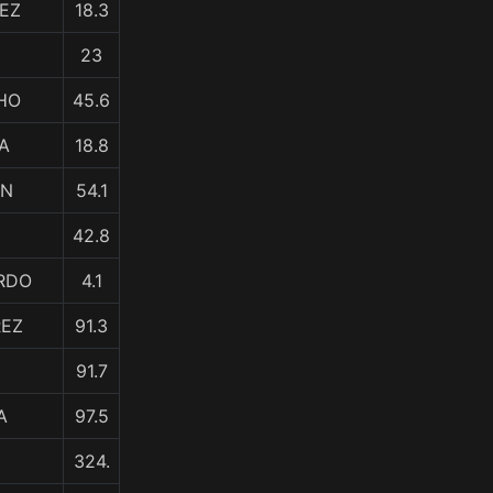
UEZ
18.3
23
HO
45.6
NA
18.8
AN
54.1
42.8
ARDO
4.1
REZ
91.3
91.7
A
97.5
324.