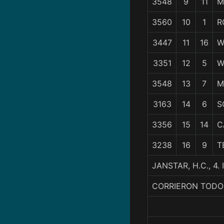
3548
9
11
M
3560
10
1
R
3447
11
16
W
3351
12
5
W
3548
13
7
M
3163
14
6
S
3356
15
14
C
3238
16
9
T
JANSTAR, H.C., 
CORRIERON TODO