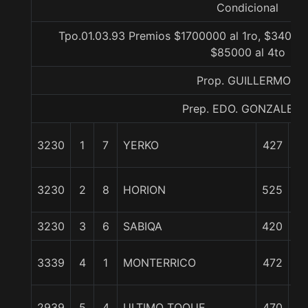
Condicional
Tpo.01.03.93 Premios $1700000 al 1ro, $340000
$85000 al 4to
Prop. GUILLERMON
Prep. EDO. GONZALEZ S
3230
1
7
YERKO
427
0
3230
2
8
HORION
525
Na
3230
3
6
SABIQA
420
pc
2 
3339
4
1
MONTERRICO
472
4 
2939
5
4
ULTIMO TOQUE
470