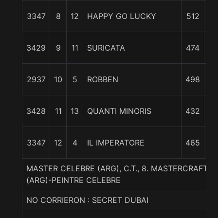
3347
8
12
HAPPY GO LUCKY
512
1
3429
9
11
SURICATA
474
c
2937
10
5
ROBBEN
498
1
3428
11
13
QUANTI MINORIS
432
1
3347
12
4
IL IMPERATORE
465
1
MASTER CELEBRE (ARG), C.T., 8. MASTERCRAFT
(ARG)-PEINTRE CELEBRE
NO CORRIERON : SECRET DUBAI