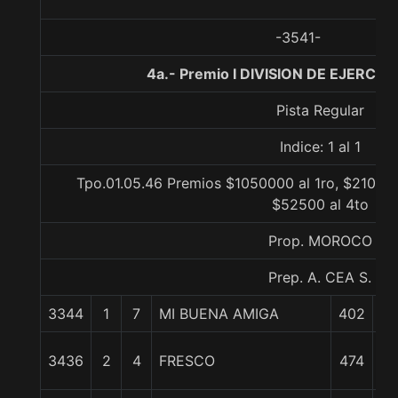
-3541-
4a.- Premio I DIVISION DE EJERCITO
Pista Regular
Indice: 1 al 1
Tpo.01.05.46 Premios $1050000 al 1ro, $210000
$52500 al 4to
Prop. MOROCO
Prep. A. CEA S.
3344
1
7
MI BUENA AMIGA
402
0
1 
3436
2
4
FRESCO
474