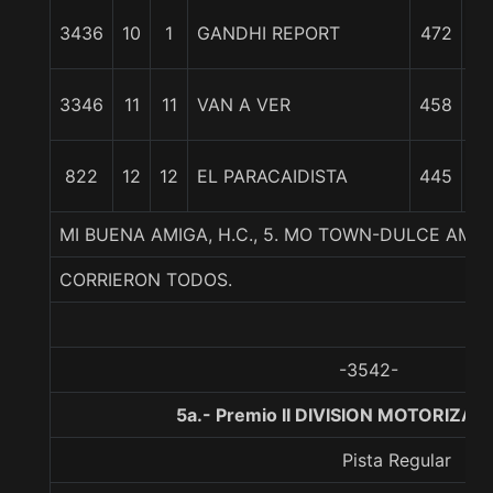
3436
10
1
GANDHI REPORT
472
11
3346
11
11
VAN A VER
458
3
822
12
12
EL PARACAIDISTA
445
3
MI BUENA AMIGA, H.C., 5. MO TOWN-DULCE AM
CORRIERON TODOS.
-3542-
5a.- Premio II DIVISION MOTORIZAD
Pista Regular