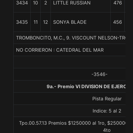
3434
10
2
LITTLE RUSSIAN
476
c
3435
11
12
SONYA BLADE
456
c
TROMBONCITO, M.C., 9. VISCOUNT NELSON-TROM
NO CORRIERON : CATEDRAL DEL MAR
-3546-
9a.- Premio VI DIVISION DE EJERCIT
Pista Regular
Indice: 5 al 2
Tpo.00.57.13 Premios $1250000 al 1ro, $250000 al
4to