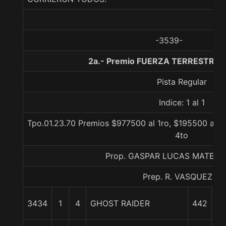
-3539-
2a.- Premio FUERZA TERRESTRE, 
Pista Regular
Indice: 1 al 1
Tpo.01.23.70 Premios $977500 al 1ro, $195500 al 2
4to
Prop. GASPAR LUCAS MATEO 
Prep. R. VASQUEZ O
3434
1
4
GHOST RAIDER
442
0