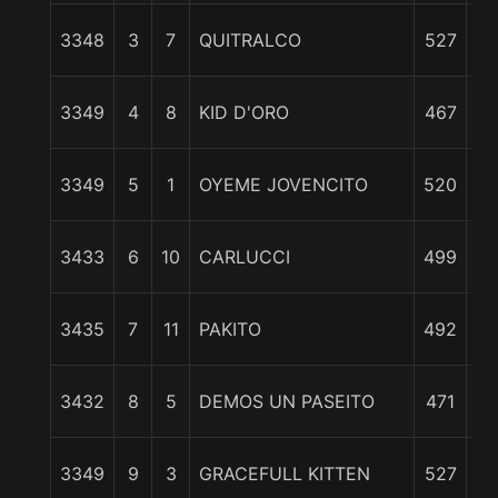
3 
3348
3
7
QUITRALCO
527
3 
3349
4
8
KID D'ORO
467
5 
3349
5
1
OYEME JOVENCITO
520
6 
3433
6
10
CARLUCCI
499
7 
3435
7
11
PAKITO
492
7 
3432
8
5
DEMOS UN PASEITO
471
3349
9
3
GRACEFULL KITTEN
527
3