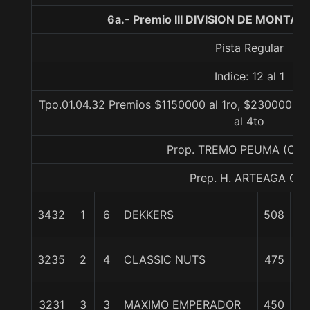
6a.- Premio III DIVISION DE MONTA�
Pista Regular
Indice: 12 al 1
Tpo.01.04.32 Premios $1150000 al 1ro, $230000 al
al 4to
Prop. TREMO PEUMA (CO
Prep. H. ARTEAGA CH.
3432
1
6
DEKKERS
508
0
5 
3235
2
4
CLASSIC NUTS
475
7 
3231
3
3
MAXIMO EMPERADOR
450