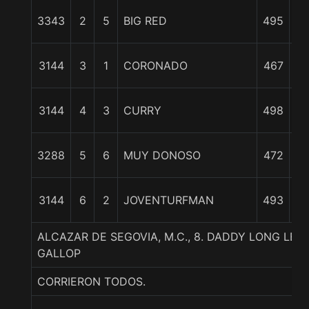
3343
2
5
BIG RED
495
c
3144
3
1
CORONADO
467
cp
4 
3144
4
3
CURRY
498
9 
3288
5
6
MUY DONOSO
472
3144
6
2
JOVENTURFMAN
493
3
ALCAZAR DE SEGOVIA, M.C., 8. DADDY LONG LEGS
GALLOP
CORRIERON TODOS.