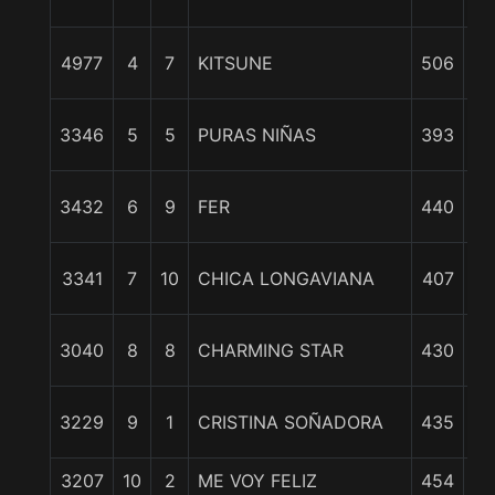
7 
4977
4
7
KITSUNE
506
8 
3346
5
5
PURAS NIÑAS
393
8 
3432
6
9
FER
440
8 
3341
7
10
CHICA LONGAVIANA
407
3040
8
8
CHARMING STAR
430
c
3229
9
1
CRISTINA SOÑADORA
435
3
3207
10
2
ME VOY FELIZ
454