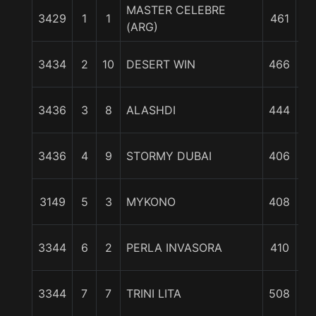
MASTER CELEBRE
3429
1
1
461
0
(ARG)
3434
2
10
DESERT WIN
466
cp
3436
3
8
ALASHDI
444
1
3436
4
9
STORMY DUBAI
406
1
3149
5
3
MYKONO
408
c
3344
6
2
PERLA INVASORA
410
3
3344
7
7
TRINI LITA
508
1