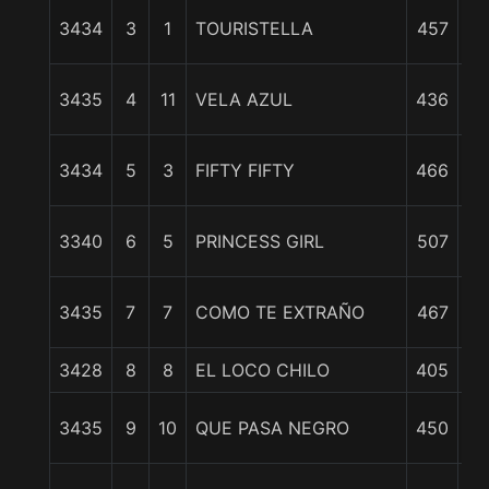
7 
3434
3
1
TOURISTELLA
457
3435
4
11
VELA AZUL
436
cp
3434
5
3
FIFTY FIFTY
466
cp
3340
6
5
PRINCESS GIRL
507
cp
9 
3435
7
7
COMO TE EXTRAÑO
467
3428
8
8
EL LOCO CHILO
405
11
3435
9
10
QUE PASA NEGRO
450
1