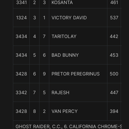
3341
2
3
KOSANTA
461
pc
6 
1324
3
1
VICTORY DAVID
537
6 
3434
4
7
TARITOLAY
442
7 
3434
5
6
BAD BUNNY
453
3428
6
9
PRETOR PEREGRINUS
500
1
3342
7
5
RAJESH
447
c
3428
8
2
VAN PERCY
394
3
GHOST RAIDER, C.C., 6. CALIFORNIA CHROME-SE