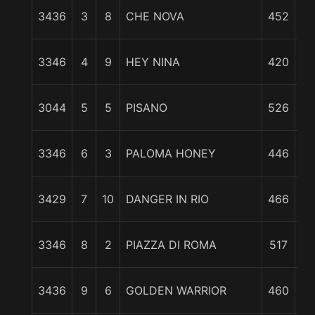
2 
3436
3
8
CHE NOVA
452
2 
3346
4
9
HEY NINA
420
3 
3044
5
5
PISANO
526
5 
3346
6
3
PALOMA HONEY
446
6 
3429
7
10
DANGER IN RIO
466
7 
3346
8
2
PIAZZA DI ROMA
517
8 
3436
9
6
GOLDEN WARRIOR
460