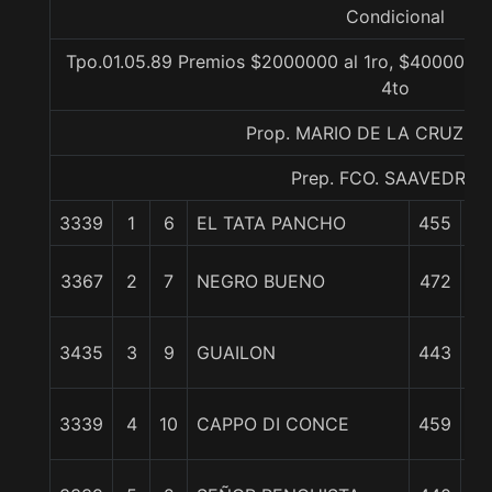
Condicional
Tpo.01.05.89 Premios $2000000 al 1ro, $400000 al
4to
Prop. MARIO DE LA CRUZ (
Prep. FCO. SAAVEDRA C
3339
1
6
EL TATA PANCHO
455
0
1 
3367
2
7
NEGRO BUENO
472
2 
3435
3
9
GUAILON
443
3 
3339
4
10
CAPPO DI CONCE
459
3 