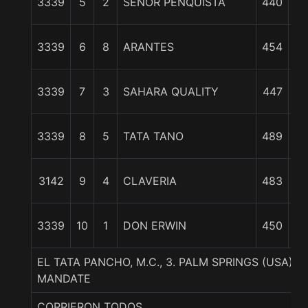
3339
5
2
SEÑOR PENQUISTA
440
4 
3339
6
8
ARANTES
454
6 
3339
7
3
SAHARA QUALITY
447
9 
3339
8
5
TATA TANO
489
3142
9
4
CLAVERIA
483
1
3339
10
1
DON ERWIN
450
1
EL TATA PANCHO, M.C., 3. PALM SPRINGS (USA)
MANDATE
CORRIERON TODOS.