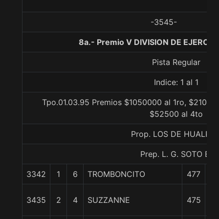
-3545-
8a.- Premio V DIVISION DE EJERCIT
Pista Regular
Indice: 1 al 1
Tpo.01.03.95 Premios $1050000 al 1ro, $210000
$52500 al 4to
Prop. LOS DE HUALPE
Prep. L. G. SOTO E.
3342
1
6
TROMBONCITO
477
0
7 
3435
2
4
SUZZANNE
475