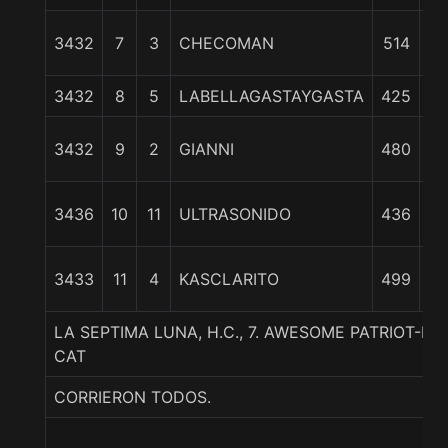
3432
7
3
CHECOMAN
514
c
3432
8
5
LABELLAGASTAYGASTA
425
11
3432
9
2
GIANNI
480
1
3436
10
11
ULTRASONIDO
436
1
3433
11
4
KASCLARITO
499
1
LA SEPTIMA LUNA, H.C., 7. AWESOME PATRIOT-
CAT
CORRIERON TODOS.