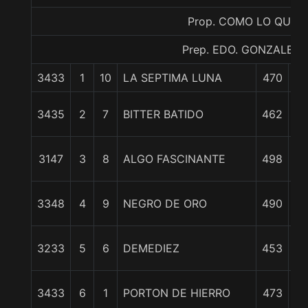
Prop. COMO LO QUERI
Prep. EDO. GONZALEZ S
3433
1
10
LA SEPTIMA LUNA
470
0
4 
3435
2
7
BITTER BATIDO
462
6 
3147
3
8
ALGO FASCINANTE
498
7 
3348
4
9
NEGRO DE ORO
490
8 
3233
5
6
DEMEDIEZ
453
9 
3433
6
1
PORTON DE HIERRO
473