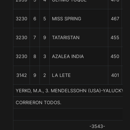
3230
6
5
MISS SPRING
467
cp
3230
7
9
TATARISTAN
455
cp
3230
8
3
AZALEA INDIA
450
c
3142
9
2
LA LETE
401
3
YERKO, M.A., 3. MENDELSSOHN (USA)-YALUCKY-
CORRIERON TODOS.
-3543-