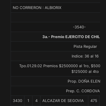
NO CORRIERON : ALBIORIX
-3540-
3a.- Premio EJERCITO DE CHILE, 
Pista Regular
Indice: 36 al 16
Tpo.01.29.02 Premios $2500000 al 1ro, $500000
$125000 al 4to
Prop. DOÑA ELENA
Prep. C. CORDOVA A.
3430
1
4
ALCAZAR DE SEGOVIA
475
0