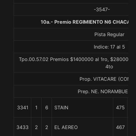
-3547-
10a.- Premio REGIMIENTO N6 CHACABU
Pista Regular
Indice: 17 al 5
Tpo.00.57.02 Premios $1400000 al 1ro, $280000 al
4to
Prop. VITACARE (CONC
Prep. NE. NORAMBUENA 
3341
1
6
STAIN
475
0
3433
2
2
EL AEREO
467
c