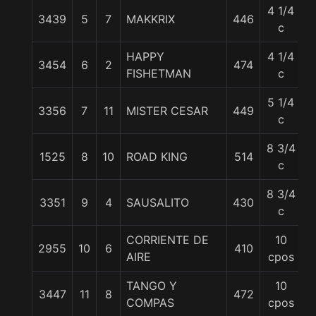
4 1/4
3439
5
7
MAKKRIX
446
5
c
HAPPY
4 1/4
3454
6
2
474
5
FISHETMAN
c
5 1/4
3356
7
11
MISTER CESAR
449
5
c
8 3/4
1525
8
10
ROAD KING
514
5
c
8 3/4
3351
9
4
SAUSALITO
430
5
c
CORRIENTE DE
10
2955
10
6
410
5
AIRE
cpos
TANGO Y
10
3447
11
8
472
5
COMPAS
cpos