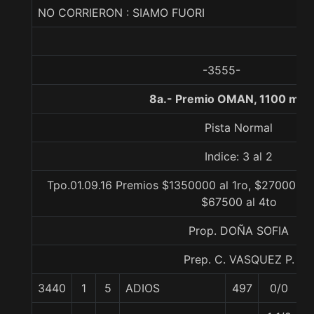
NO CORRIERON : SIAMO FUORI
-3555-
8a.- Premio OMAN, 1100 met
Pista Normal
Indice: 3 al 2
Tpo.01.09.16 Premios $1350000 al 1ro, $270000 al
$67500 al 4to
Prop. DOÑA SOFIA
Prep. C. VASQUEZ P.
3440
1
5
ADIOS
497
0/0
5