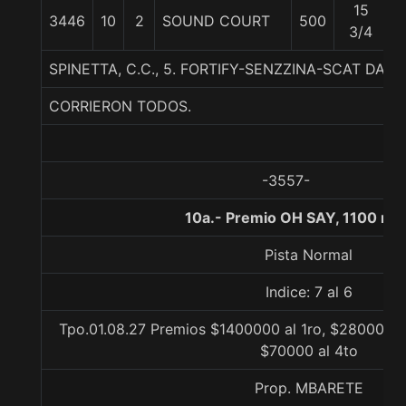
15
3446
10
2
SOUND COURT
500
5
3/4
SPINETTA, C.C., 5. FORTIFY-SENZZINA-SCAT DAD
CORRIERON TODOS.
-3557-
10a.- Premio OH SAY, 1100 me
Pista Normal
Indice: 7 al 6
Tpo.01.08.27 Premios $1400000 al 1ro, $280000 a
$70000 al 4to
Prop. MBARETE