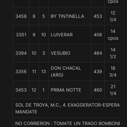
cpos
12
3458
8
5
BY TINTINELLA
453
5
1/4
14
3351
9
10
LUIVERAR
406
5
cpos
14
3394
10
3
VESUBIO
464
5
1/2
DON CHACAL
18
3356
11
13
439
5
(ARG)
3/4
21
3453
12
1
PRIMA NOTTE
460
5
1/4
SOL DE TROYA, M.C., 4. EXAGGERATOR-ESPERA
MANDATE
NO CORRIERON : TOMATE UN TRAGO BOMBONETE