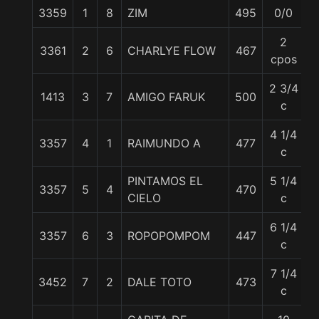
3359
1
8
ZIM
495
0/0
5
2
3361
2
6
CHARLYE FLOW
467
6
cpos
2 3/4
1413
3
7
AMIGO FARUK
500
5
c
4 1/4
3357
4
1
RAIMUNDO A
477
5
c
PINTAMOS EL
5 1/4
3357
5
4
470
5
CIELO
c
6 1/4
3357
6
3
ROPOPOMPOM
447
5
c
7 1/4
3452
7
2
DALE TOTO
473
5
c