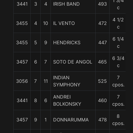
1 3/4
3441
3
4
IRISH BAND
493
5
c
4 1/2
3455
4
10
IL VENTO
472
5
c
6 1/4
3455
5
9
HENDRICKS
447
5
c
6 3/4
3457
6
7
SOTO DE ANGOL
465
5
c
INDIAN
7
3056
7
11
525
5
SYMPHONY
cpos.
ANDREI
7
3441
8
6
460
5
BOLKONSKY
cpos.
8
3457
9
1
DONNARUMMA
478
5
cpos.