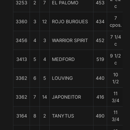
3253
2
7
EL PALOMO
453
5
c
7
3360
3
12
ROJO BURGUES
434
5
cpos.
7 1/4
3456
4
3
WARRIOR SPIRIT
452
5
c
9 1/2
3413
5
4
MEDFORD
519
5
c
10
3362
6
5
LOUVING
440
5
1/2
11
3362
7
14
JAPONEITOR
416
5
3/4
11
3164
8
2
TANYTUS
490
5
3/4