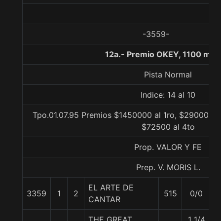
-3559-
12a.- Premio OKEY, 1100 met
Pista Normal
Indice: 14 al 10
Tpo.01.07.95 Premios $1450000 al 1ro, $290000 al
$72500 al 4to
Prop. VALOR Y FE
Prep. V. MORIS L.
EL ARTE DE
3359
1
2
515
0/0
5
CANTAR
THE GREAT
1 1/4