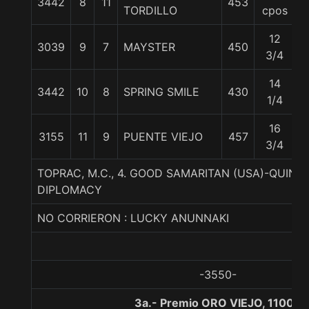
3442
8
11
453
5
TORDILLO
cpos
12
3039
9
7
MAYSTER
450
5
3/4
14
3442
10
8
SPRING SMILE
430
5
1/4
16
3155
11
9
PUENTE VIEJO
457
5
3/4
TOPRAC, M.C., 4. GOOD SAMARITAN (USA)-QUINI
DIPLOMACY
NO CORRIERON : LUCKY ANUNNAKI
-3550-
3a.- Premio ORO VIEJO, 1100 m