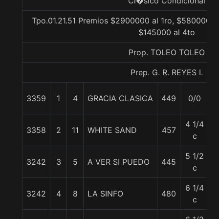
Cl�sico Condicional
Tpo.01.21.51 Premios $2900000 al 1ro, $580000 a
$145000 al 4to
Prop. TOLEO TOLEO
Prep. G. R. REYES I.
3359
1
4
GRACIA CLASICA
449
0/0
5
4 1/4
3358
2
11
WHITE SAND
457
5
c
5 1/2
3242
3
5
A VER SI PUEDO
445
6
c
6 1/4
3242
4
8
LA SINFO
480
5
c