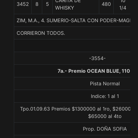
CARITA DE
10
3452
8
5
480
6
WHISKY
1/4
ZIM, M.A., 4. SUMERIO-SALTA CON PODER-MAGNIF
CORRIERON TODOS.
-3554-
7a.- Premio OCEAN BLUE, 1100 
Pista Normal
Indice: 1 al 1
Tpo.01.09.63 Premios $1300000 al 1ro, $260000 a
$65000 al 4to
Prop. DOÑA SOFIA