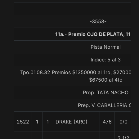
-3558-
11a.- Premio OJO DE PLATA, 1100
Pista Normal
Indice: 5 al 3
Tpo.01.08.32 Premios $1350000 al 1ro, $270000 a
$67500 al 4to
Prop. TATA NACHO
Prep. V. CABALLERIA C.
2522
1
1
DRAKE (ARG)
476
0/0
5
2 1/2