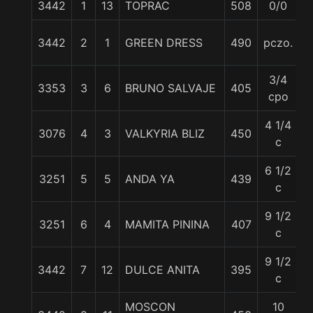
3442
1
13
TOPRAC
508
0/0
5
3442
2
1
GREEN DRESS
490
pczo.
5
3/4
3353
3
6
BRUNO SALVAJE
405
5
cpo
4 1/4
3076
4
3
VALKYRIA BLIZ
450
5
c
6 1/2
3251
5
5
ANDA YA
439
5
c
9 1/2
3251
6
4
MAMITA PININA
407
5
c
9 1/2
3442
7
12
DULCE ANITA
395
5
c
MOSCON
10