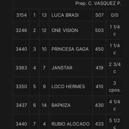
Prep. C. VASQUEZ P.
3154
1
13
LUCA BRASI
507
0/0
5
1 1/4
3246
2
12
ONE VISION
503
5
c
1 1/4
3440
3
10
PRINCESA GAGA
450
5
c
2 3/4
3363
4
7
JANSTAR
419
5
c
3
3350
5
9
LOCO HERMES
410
5
cpos.
4 1/4
3437
6
14
BAPKIZA
430
5
c
5 1/2
3440
7
4
RUBIO ALOCADO
433
5
c