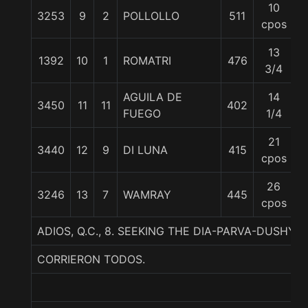
10
3253
9
2
POLLOLLO
511
5
cpos
13
1392
10
1
ROMATRI
476
5
3/4
AGUILA DE
14
3450
11
11
402
5
FUEGO
1/4
21
3440
12
9
DI LUNA
415
5
cpos
26
3246
13
7
WAMRAY
445
5
cpos
ADIOS, Q.C., 8. SEEKING THE DIA-PARVA-DUSHY
CORRIERON TODOS.