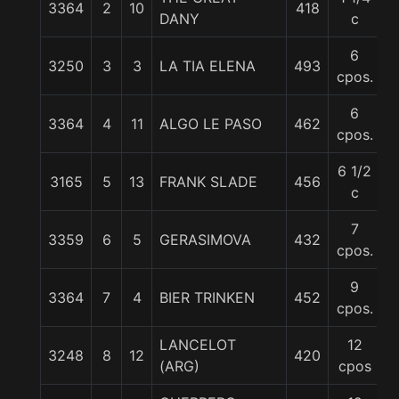
3364
2
10
418
5
DANY
c
6
3250
3
3
LA TIA ELENA
493
5
cpos.
6
3364
4
11
ALGO LE PASO
462
5
cpos.
6 1/2
3165
5
13
FRANK SLADE
456
5
c
7
3359
6
5
GERASIMOVA
432
5
cpos.
9
3364
7
4
BIER TRINKEN
452
5
cpos.
LANCELOT
12
3248
8
12
420
5
(ARG)
cpos