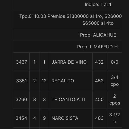
Indice: 1 al 1
Tpo.01.10.03 Premios $1300000 al 1ro, $260000 al
$65000 al 4to
Prop. ALICAHUE
Prep. I. MAFFUD H.
3437
1
1
JARRA DE VINO
432
0/0
5
3/4
3351
2
12
REGALITO
452
5
cpo
2
3260
3
3
TE CANTO A TI
450
5
cpos
3 1/2
3454
4
9
NARCISISTA
483
5
c