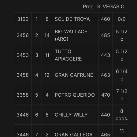
Prep. G. VEGAS C.
3160
1
8
SOL DE TROYA
460
0/0
5
BIG WALLACE
5 1/2
3456
2
14
485
5
(ARG)
c
TUTTO
5 1/2
3453
3
11
443
5
APIACCERE
c
6 1/4
3458
4
12
GRAN CAFRUNE
463
5
c
7 1/2
3358
5
4
POTRO QUERIDO
470
5
c
8
3446
6
6
CHILLY WILLY
440
5
cpos.
11
3446
7
2
GRAN GALLEGA
465
5