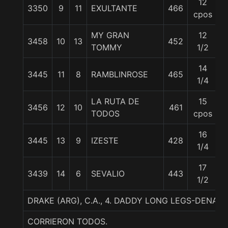
12
3350
9
11
EXULTANTE
466
5
cpos
MY GRAN
12
3458
10
13
452
5
TOMMY
1/2
14
3445
11
8
RAMBLINROSE
465
5
1/4
LA RUTA DE
15
3456
12
10
461
5
TODOS
cpos
16
3445
13
9
IZESTE
428
5
1/4
17
3439
14
6
SEVALIO
443
5
1/2
DRAKE (ARG), C.A., 4. DADDY LONG LEGS-DENALI
CORRIERON TODOS.