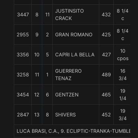
JUSTINSITO
8 1/4
3447
8
11
432
5
CRACK
c
8 1/4
2955
9
2
GRAN ROMANO
425
5
c
10
3356
10
5
CAPRI LA BELLA
427
5
cpos
GUERRERO
16
3258
11
1
489
5
TENAZ
3/4
19
3454
12
6
GENTZEN
465
5
1/4
19
2847
13
8
SHIVERS
452
5
3/4
LUCA BRASI, C.A., 9. ECLIPTIC-TRANKA-TUMBLEB