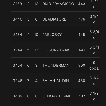
1 1/2
3158
2
13
DIJO FRANCISCO
443
5
c
3 1/4
3440
3
6
GLADIATORE
476
5
c
5 3/4
3154
4
10
PABLOSKY
445
5
c
5 3/4
3244
5
12
LIUCURA PARK
441
5
c
6
3454
6
3
THUNDERMAN
500
5
cpos.
6 1/4
3246
7
4
SALAH AL DIN
450
5
c
7 1/2
3439
8
8
SEÑORA BERNI
487
5
c