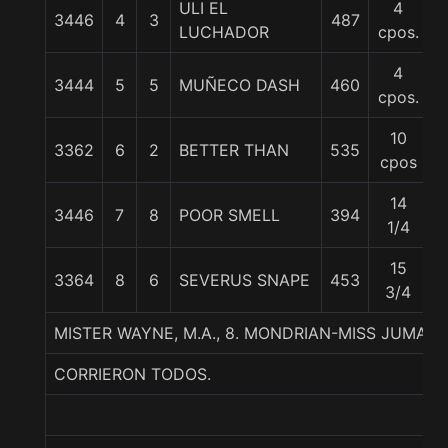
ULI EL
4
3446
4
3
487
5
LUCHADOR
cpos.
4
3444
5
5
MUÑECO DASH
460
5
cpos.
10
3362
6
2
BETTER THAN
535
5
cpos
14
3446
7
8
POOR SMELL
394
5
1/4
15
3364
8
6
SEVERUS SNAPE
453
5
3/4
MISTER WAYNE, M.A., 8. MONDRIAN-MISS JUMAN
CORRIERON TODOS.