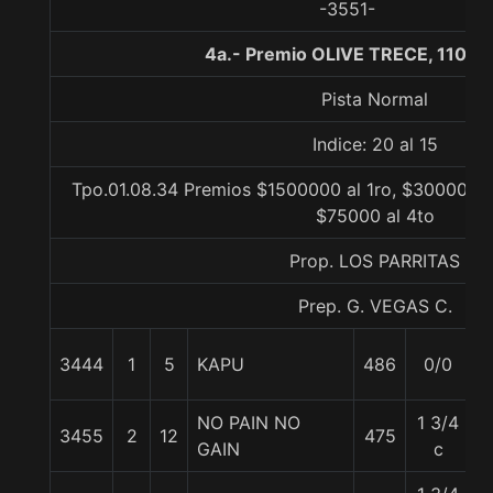
-3551-
4a.- Premio OLIVE TRECE, 1100 
Pista Normal
Indice: 20 al 15
Tpo.01.08.34 Premios $1500000 al 1ro, $300000 a
$75000 al 4to
Prop. LOS PARRITAS
Prep. G. VEGAS C.
3444
1
5
KAPU
486
0/0
5
NO PAIN NO
1 3/4
3455
2
12
475
5
GAIN
c