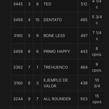
4 1/4
3445
3
8
TED
512
5
c
5 3/4
3456
4
10
DENTATO
495
5
c
7 1/4
3160
5
9
BONE LESS
497
5
c
8
3458
6
6
PRIMO HAPPY
443
5
cpos.
9
3362
7
1
TREHUENCO
484
5
cpos.
EJEMPLO DE
10
3160
8
3
438
5
VALOR
3/4
15
3244
9
7
ALL ROUNDER
503
5
cpos