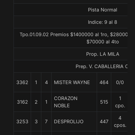
Pista Normal
Indice: 9 al 8
Tpo.01.09.02 Premios $1400000 al 1ro, $280000 a
$70000 al 4to
Prop. LA MILA
Prep. V. CABALLERIA C.
3362
1
4
MISTER WAYNE
464
0/0
5
CORAZON
1
3162
2
1
515
5
NOBLE
cpo.
4
3253
3
7
DESPROLIJO
447
5
cpos.