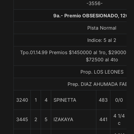
-3556-
9a.- Premio OBSESIONADO, 1200
Pista Normal
Indice: 5 al 2
Tpo.01.14.99 Premios $1450000 al 1ro, $290000 al
$72500 al 4to
Prop. LOS LEONES
Prep. DIAZ AHUMADA FABIA
3240
1
4
SPINETTA
483
0/0
5
4 1/4
3445
2
5
IZAKAYA
441
5
c