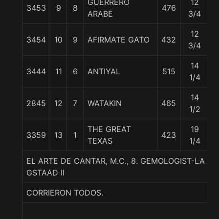
GUERRERO
12
3453
9
8
476
5
ARABE
3/4
12
3454
10
9
AFIRMATE GATO
432
5
3/4
14
3444
11
6
ANTIYAL
515
5
1/4
14
2845
12
7
WATAKIN
465
5
1/2
THE GREAT
19
3359
13
1
423
5
TEXAS
1/4
EL ARTE DE CANTAR, M.C., 8. GEMOLOGIST-LA P
GSTAAD II
CORRIERON TODOS.