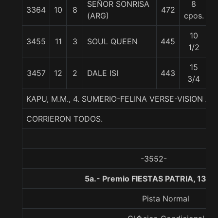
SEÑOR SONRISA
8
3364
10
8
472
5
(ARG)
cpos.
10
3455
11
3
SOUL QUEEN
445
5
1/2
15
3457
12
2
DALE ISI
443
5
3/4
KAPU, M.M., 4. SUMERIO-FELINA VERSE-VISION A
CORRIERON TODOS.
-3552-
5a.- Premio FIESTAS PATRIA, 1300
Pista Normal