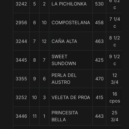
6 1/2
3242
5
2
LA PICHILONKA
530
5
c
7 1/4
2956
6
10
COMPOSTELANA
458
5
c
8 1/2
3244
7
12
CAÑA ALTA
463
5
c
SWEET
9 1/2
3445
8
7
425
5
SUNDOWN
c
PERLA DEL
12
3355
9
6
470
6
AUSTRO
3/4
16
3252
10
3
VELETA DE PROA
415
5
cpos
PRINCESITA
25
3446
11
1
443
5
BELLA
3/4