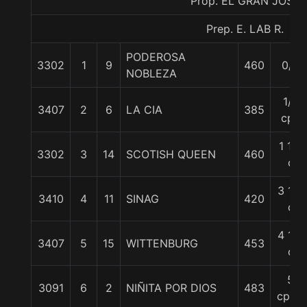
Prop. EL GRAN JOSE
Prep. E. LAB R.
PODEROSA
3302
1
9
460
0/0
NOBLEZA
1/2
3407
2
6
LA CIA
385
cpo
1 1/2
3302
3
14
SCOTISH QUEEN
460
c
3 1/4
3410
4
11
SINAG
420
c
4 1/4
3407
5
15
WITTENBURG
453
c
5
3091
6
2
NIÑITA POR DIOS
483
cpos.