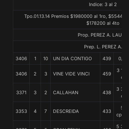
Indice: 3 al 2
Tpo.01.13.14 Premios $1980000 al 1ro, $554400
$178200 al 4to
Prop. PEREZ A. LAURO
Prep. L. PEREZ A.
3406
1
10
UN DIA CONTIGO
439
0/0
3 1/4
3406
2
3
VINE VIDE VINCI
459
c
3 3/4
3371
3
2
CALLAHAN
438
c
5
3353
4
7
DESCREIDA
433
cpos.
5 3/4