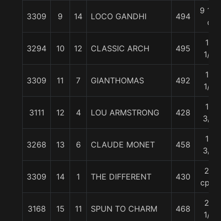
9 1/2
3309
9
14
LOCO GANDHI
494
c
15
3294
10
12
CLASSIC ARCH
495
1/4
15
3309
11
7
GIANTHOMAS
492
1/4
16
3111
12
4
LOU ARMSTRONG
428
3/4
18
3268
13
6
CLAUDE MONET
458
3/4
22
3309
14
1
THE DIFFERENT
430
cpos
28
3168
15
11
SPUN TO CHARM
468
1/2