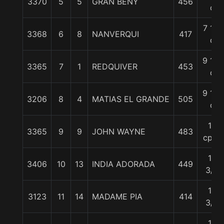
3370
5
5
GRAN BENY
456
c
7 1/2
3368
6
8
NANVERQUI
417
c
9 1/4
3365
7
1
REDQUIVER
453
c
9 1/2
3206
8
4
MATIAS EL GRANDE
505
c
12
3365
9
9
JOHN WAYNE
483
cpos
13
3406
10
13
INDIA ADORADA
449
3/4
13
3123
11
14
MADAME PIA
414
3/4
16