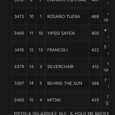
c
4
3413
10
1
ROSARIO TIJERA
468
cpos.
4 1/2
3466
11
10
YIPSSI SAYEN
405
c
5 1/4
3416
12
13
FRANCOLI
422
c
6
2479
13
3
SILVERCHAIR
412
cpos.
7 1/4
3397
14
5
BEHIND THE SUN
386
c
13
3466
15
4
MITSKI
425
3/4
PISTOLA VELAZQUEZ, M.C., 6. HOLD ME BACK-MI