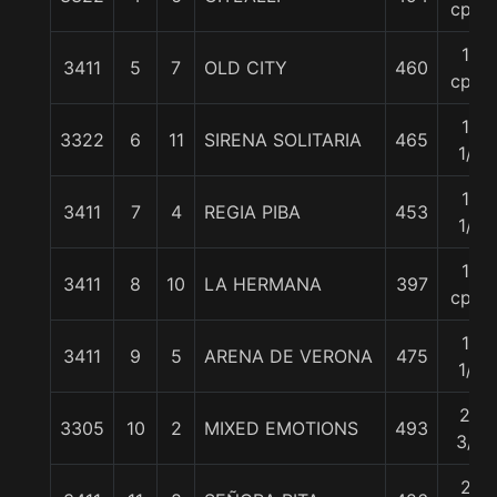
cpos
12
3411
5
7
OLD CITY
460
cpos
15
3322
6
11
SIRENA SOLITARIA
465
1/4
16
3411
7
4
REGIA PIBA
453
1/2
17
3411
8
10
LA HERMANA
397
cpos
17
3411
9
5
ARENA DE VERONA
475
1/4
24
3305
10
2
MIXED EMOTIONS
493
3/4
27