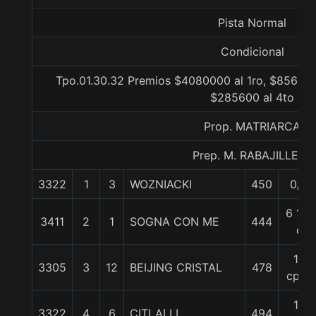
Pista Normal
Condicional
Tpo.01.30.32 Premios $4080000 al 1ro, $856800
$285600 al 4to
Prop. MATRIARCA
Prep. M. RABAJILLE D.
3322
1
3
WOZNIACKI
450
0/0
6 1/2
3411
2
1
SOGNA CON ME
444
c
12
3305
3
12
BEIJING CRISTAL
478
cpos
12
3322
4
6
CITLALLI
494