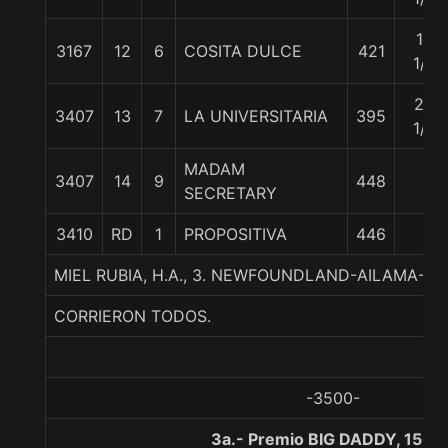
18
3167
12
6
COSITA DULCE
421
1/2
25
3407
13
7
LA UNIVERSITARIA
395
1/2
MADAM
3407
14
9
448
SECRETARY
3410
RD
1
PROPOSITIVA
446
MIEL RUBIA, H.A., 3. NEWFOUNDLAND-AILAMA-
CORRIERON TODOS.
-3500-
3a.- Premio BIG DADDY, 1500