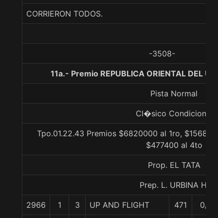
CORRIERON TODOS.
-3508-
11a.- Premio REPUBLICA ORIENTAL DEL U
Pista Normal
Cl�sico Condicional
Tpo.01.22.43 Premios $6820000 al 1ro, $1568600
$477400 al 4to
Prop. EL TATA
Prep. L. URBINA H.
2966
1
3
UP AND FLIGHT
471
0/0