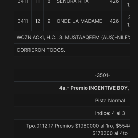
3411
11
8
SEÑORA RITA
426
1/2
31
3411
12
9
ONDE LA MADAME
426
1/2
WOZNIACKI, H.C., 3. MUSTAAQEEM (AUS)-NILE'S 
CORRIERON TODOS.
-3501-
4a.- Premio INCENTIVE BOY, 12
Pista Normal
Indice: 4 al 3
Tpo.01.12.17 Premios $1980000 al 1ro, $554400
$178200 al 4to