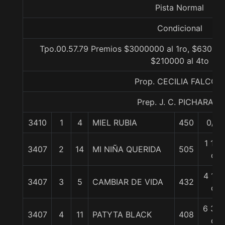
Pista Normal
Condicional
Tpo.00.57.79 Premios $3000000 al 1ro, $630000
$210000 al 4to
Prop. CECILIA FALCONI
Prep. J. C. PICHARA J.
3410
1
4
MIEL RUBIA
450
0/0
1 1/2
3407
2
14
MI NIÑA QUERIDA
505
c
4 1/2
3407
3
5
CAMBIAR DE VIDA
432
c
6 3/4
3407
4
11
PATYTA BLACK
408
c