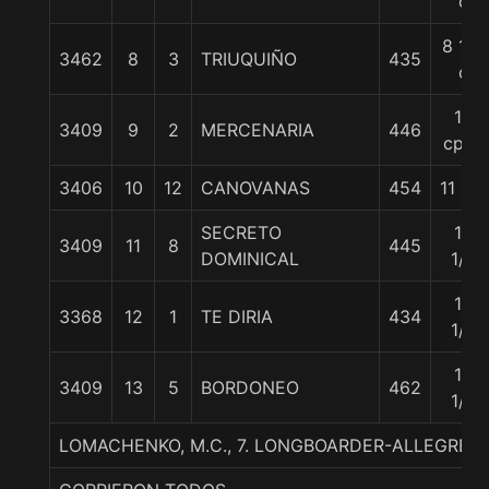
c
8 1/4
3462
8
3
TRIUQUIÑO
435
c
10
3409
9
2
MERCENARIA
446
cpos
3406
10
12
CANOVANAS
454
11 1/2
SECRETO
12
3409
11
8
445
DOMINICAL
1/2
13
3368
12
1
TE DIRIA
434
1/4
14
3409
13
5
BORDONEO
462
1/4
LOMACHENKO, M.C., 7. LONGBOARDER-ALLEGRET