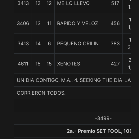
3413
12
12
ME LO LLEVO
517
1/4
17
3406
13
11
RAPIDO Y VELOZ
456
1/4
18
3413
14
6
PEQUEÑO CRILIN
383
3/4
23
4611
15
15
XENOTES
427
1/4
UN DIA CONTIGO, M.A., 4. SEEKING THE DIA-LA
CORRIERON TODOS.
-3499-
2a.- Premio SET FOOL, 1000