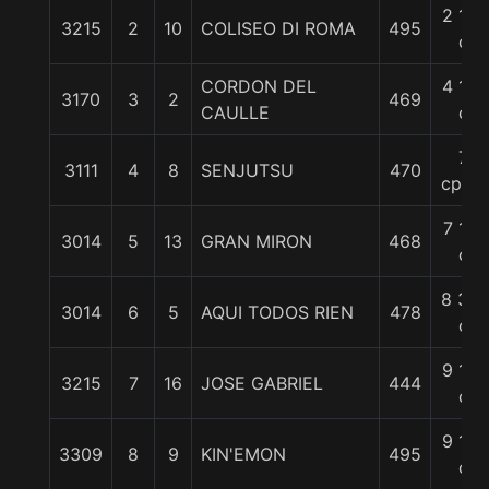
2 1/2
3215
2
10
COLISEO DI ROMA
495
c
CORDON DEL
4 1/2
3170
3
2
469
CAULLE
c
7
3111
4
8
SENJUTSU
470
cpos.
7 1/4
3014
5
13
GRAN MIRON
468
c
8 3/4
3014
6
5
AQUI TODOS RIEN
478
c
9 1/4
3215
7
16
JOSE GABRIEL
444
c
9 1/2
3309
8
9
KIN'EMON
495
c