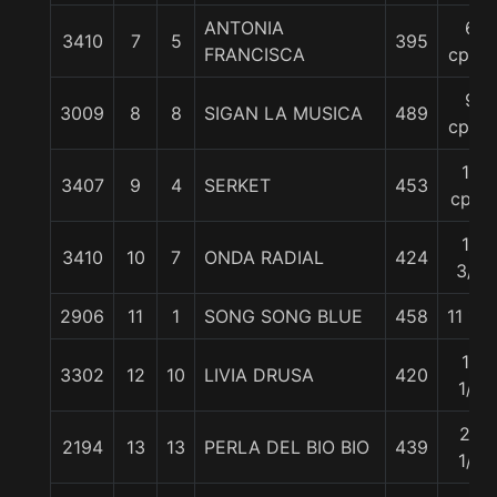
ANTONIA
6
3410
7
5
395
FRANCISCA
cpos.
9
3009
8
8
SIGAN LA MUSICA
489
cpos.
10
3407
9
4
SERKET
453
cpos
10
3410
10
7
ONDA RADIAL
424
3/4
2906
11
1
SONG SONG BLUE
458
11 1/2
12
3302
12
10
LIVIA DRUSA
420
1/4
25
2194
13
13
PERLA DEL BIO BIO
439
1/2