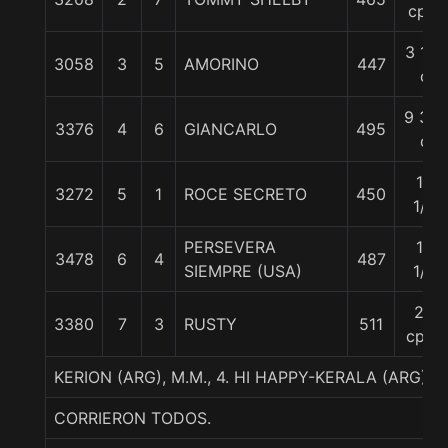
cpo.
3 1/4
3058
3
5
AMORINO
447
c
9 3/4
3376
4
6
GIANCARLO
495
c
10
3272
5
1
ROCE SECRETO
450
1/4
PERSEVERA
18
3478
6
4
487
SIEMPRE (USA)
1/4
20
3380
7
3
RUSTY
511
cpos
KERION (ARG), M.M., 4. HI HAPPY-KERALA (ARG)-
CORRIERON TODOS.