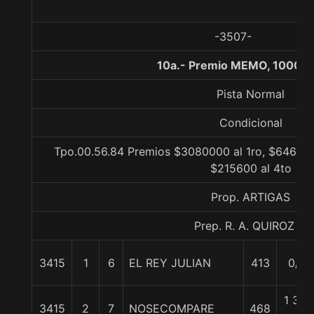
-3507-
10a.- Premio MEMO, 1000 m
Pista Normal
Condicional
Tpo.00.56.84 Premios $3080000 al 1ro, $646800
$215600 al 4to
Prop. ARTIGAS
Prep. R. A. QUIROZ S.
3415
1
6
EL REY JULIAN
413
0/0
1 3/4
3415
2
7
NOSECOMPARE
468