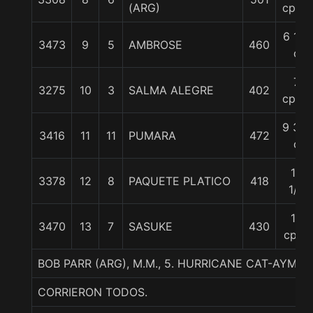
(ARG)
cpos.
6 1/2
3473
9
5
AMBROSE
460
c
7
3275
10
3
SALMA ALEGRE
402
cpos.
9 3/4
3416
11
11
PUMARA
472
c
10
3378
12
8
PAQUETE PLATICO
418
1/4
19
3470
13
7
SASUKE
430
cpos
BOB PARR (ARG), M.M., 5. HURRICANE CAT-AYMAR
CORRIERON TODOS.