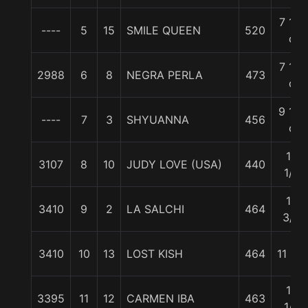
7 1/4
----
5
15
SMILE QUEEN
520
c
7 1/2
2988
6
8
NEGRA PERLA
473
c
9 1/2
----
7
3
SHYUANNA
456
c
10
3107
8
10
JUDY LOVE (USA)
440
1/4
10
3410
9
2
LA SALCHI
464
3/4
3410
10
13
LOST KISH
464
11 1/2
13
3395
11
12
CARMEN IBA
463
1/2