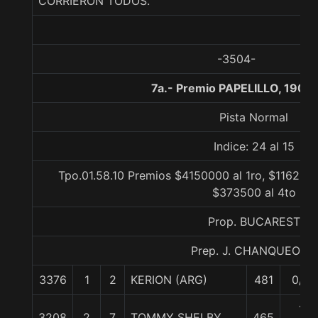
CORRIERON TODOS.
-3504-
7a.- Premio PAPELILLO, 1900
Pista Normal
Indice: 24 al 15
Tpo.01.58.10 Premios $4150000 al 1ro, $1162000
$373500 al 4to
Prop. BUCAREST
Prep. J. CHANQUEO M.
3376
1
2
KERION (ARG)
481
0/0
1
3208
2
7
TOMMY SHELBY
465