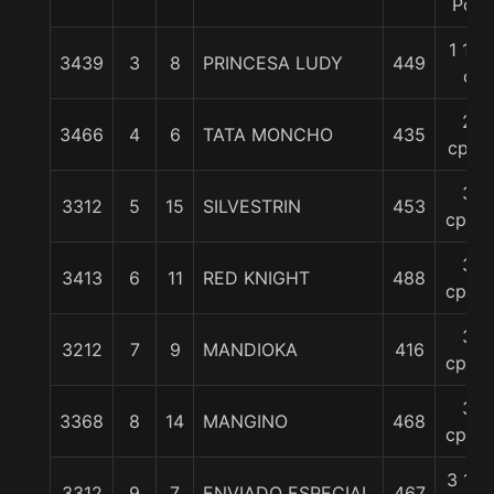
Pcz
1 1/2
3439
3
8
PRINCESA LUDY
449
c
2
3466
4
6
TATA MONCHO
435
cpos
3
3312
5
15
SILVESTRIN
453
cpos.
3
3413
6
11
RED KNIGHT
488
cpos.
3
3212
7
9
MANDIOKA
416
cpos.
3
3368
8
14
MANGINO
468
cpos.
3 1/2
3312
9
7
ENVIADO ESPECIAL
467