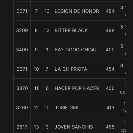
4 1/4
3371
7
13
LEGION DE HONOR
484
c
5 1/2
3209
8
12
BITTER BLACK
498
c
5 1/2
3409
9
1
BAY GOOD CHIQUI
400
c
8 1/2
3371
10
7
LA CHIPRIOTA
454
c
9
3370
11
6
HACER POR HACER
406
cpos.
10
3269
12
10
JOSIE GIRL
413
1/4
17
2617
13
3
JOVEN SANCHIS
468
cpos