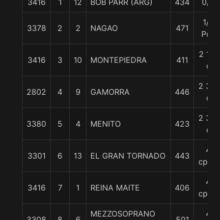
3416
1
12
BOB PARR (ARG)
434
0/0
1/2
3378
2
2
NAGAO
471
Pcz
2 1/4
3416
3
10
MONTEPIEDRA
411
c
2 3/4
2802
4
9
GAMORRA
446
c
2 3/4
3380
5
4
MENITO
423
c
4
3301
6
13
EL GRAN TORNADO
443
cpos.
4
3416
7
1
REINA MAITE
406
cpos.
MEZZOSOPRANO
4
3308
8
6
501