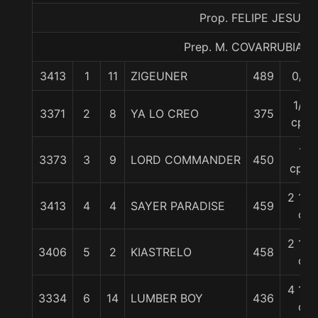
Prop. FELIPE JESUS
Prep. M. COVARRUBIAS E
3413
1
11
ZIGEUNER
489
0/0
1/2
3371
2
8
YA LO CREO
375
cpo
1
3373
3
9
LORD COMMANDER
450
cpo.
2 1/4
3413
4
4
SAYER PARADISE
459
c
2 1/4
3406
5
2
KIASTRELO
458
c
4 1/4
3334
6
14
LUMBER BOY
436
c