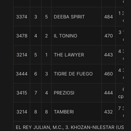
c
1 3/4
3374
3
5
DEEBA SPIRIT
484
c
3 1/2
3478
4
2
IL TONINO
470
c
4 3/4
3214
5
1
THE LAWYER
443
c
4 3/4
3444
6
3
TIGRE DE FUEGO
460
c
6
3415
7
4
PREZIOSI
444
cpos.
7 3/4
3214
8
8
TAMBERI
432
c
EL REY JULIAN, M.C., 3. KHOZAN-NILESTAR (USA)