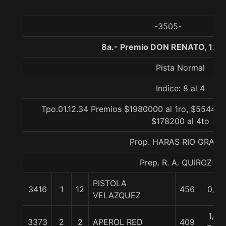
-3505-
8a.- Premio DON RENATO, 120
Pista Normal
Indice: 8 al 4
Tpo.01.12.34 Premios $1980000 al 1ro, $554400
$178200 al 4to
Prop. HARAS RIO GRAN
Prep. R. A. QUIROZ S.
PISTOLA
3416
1
12
456
0/0
VELAZQUEZ
1/2
3373
2
2
APEROL RED
409