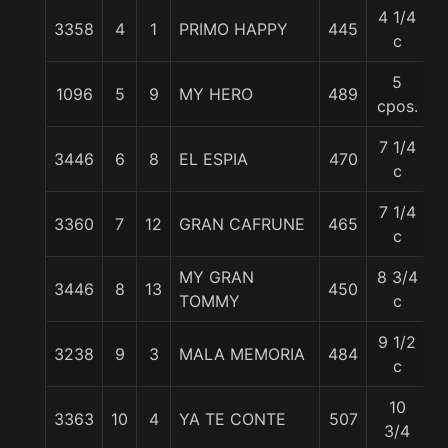
4 1/4
3358
4
1
PRIMO HAPPY
445
5
c
5
1096
5
9
MY HERO
489
5
cpos.
7 1/4
3446
6
8
EL ESPIA
470
5
c
7 1/4
3360
7
12
GRAN CAFRUNE
465
5
c
MY GRAN
8 3/4
3446
8
13
450
5
TOMMY
c
9 1/2
3238
9
3
MALA MEMORIA
484
5
c
10
3363
10
4
YA TE CONTE
507
5
3/4