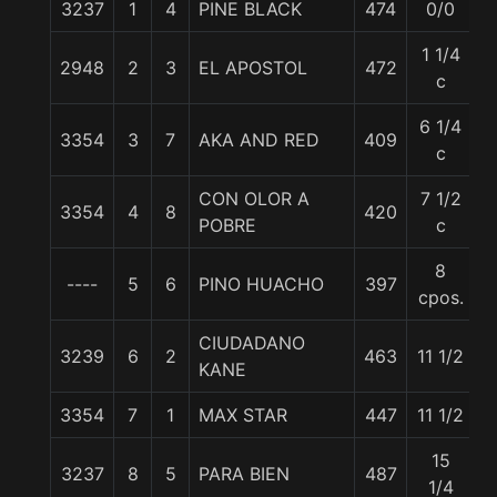
3237
1
4
PINE BLACK
474
0/0
5
1 1/4
2948
2
3
EL APOSTOL
472
5
c
6 1/4
3354
3
7
AKA AND RED
409
5
c
CON OLOR A
7 1/2
3354
4
8
420
5
POBRE
c
8
----
5
6
PINO HUACHO
397
5
cpos.
CIUDADANO
3239
6
2
463
11 1/2
5
KANE
3354
7
1
MAX STAR
447
11 1/2
5
15
3237
8
5
PARA BIEN
487
5
1/4