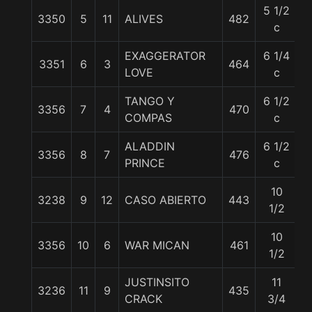
5 1/2
3350
5
11
ALIVES
482
5
c
EXAGGERATOR
6 1/4
3351
6
3
464
5
LOVE
c
TANGO Y
6 1/2
3356
7
4
470
5
COMPAS
c
ALADDIN
6 1/2
3356
8
7
476
5
PRINCE
c
10
3238
9
12
CASO ABIERTO
443
5
1/2
10
3356
10
6
WAR MICAN
461
5
1/2
JUSTINSITO
11
3236
11
9
435
5
CRACK
3/4