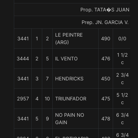
Prop. TATA�S JUAN
Prep. JN. GARCIA V.
LE PEINTRE
3441
1
2
490
0/0
6
(ARG)
1 1/2
3444
2
5
IL VENTO
476
5
c
2 3/4
3441
3
7
HENDRICKS
450
5
c
5 1/2
2957
4
10
TRIUNFADOR
475
5
c
NO PAIN NO
6 3/4
3441
5
9
478
5
GAIN
c
6 3/4