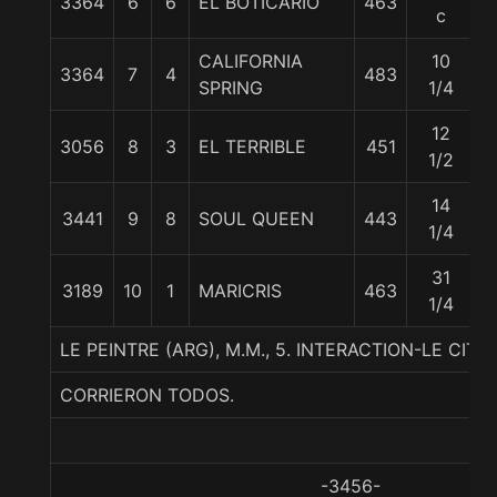
3364
6
6
EL BOTICARIO
463
5
c
CALIFORNIA
10
3364
7
4
483
5
SPRING
1/4
12
3056
8
3
EL TERRIBLE
451
5
1/2
14
3441
9
8
SOUL QUEEN
443
5
1/4
31
3189
10
1
MARICRIS
463
5
1/4
LE PEINTRE (ARG), M.M., 5. INTERACTION-LE CIT
CORRIERON TODOS.
-3456-