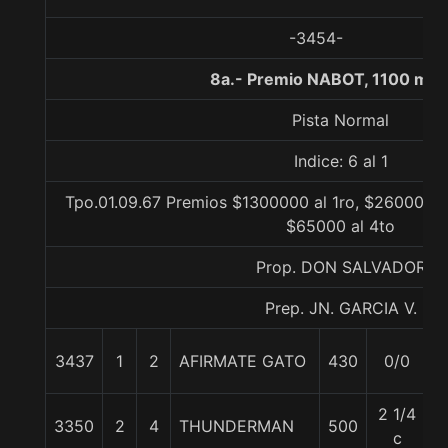
-3454-
8a.- Premio NABOT, 1100 met
Pista Normal
Indice: 6 al 1
Tpo.01.09.67 Premios $1300000 al 1ro, $260000 a
$65000 al 4to
Prop. DON SALVADOR
Prep. JN. GARCIA V.
3437
1
2
AFIRMATE GATO
430
0/0
6
2 1/4
3350
2
4
THUNDERMAN
500
5
c