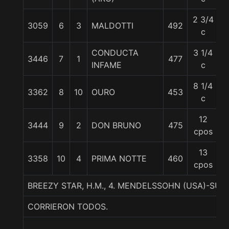
2 3/4
3059
6
3
MALDOTTI
492
5
c
CONDUCTA
3 1/4
3446
7
1
477
5
INFAME
c
8 1/4
3362
8
10
OURO
453
5
c
12
3444
9
2
DON BRUNO
475
5
cpos
13
3358
10
4
PRIMA NOTTE
460
5
cpos
BREEZY STAR, H.M., 4. MENDELSSOHN (USA)-SU
CORRIERON TODOS.