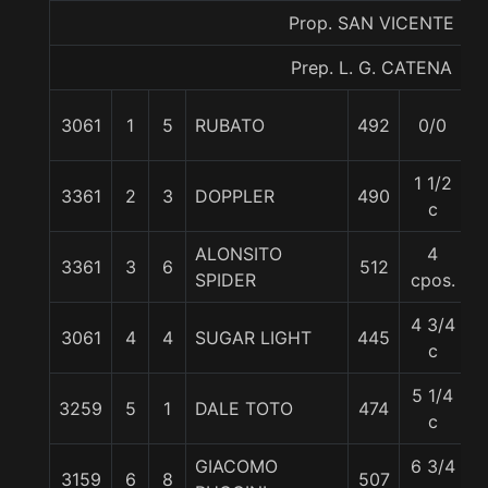
Prop. SAN VICENTE
Prep. L. G. CATENA
3061
1
5
RUBATO
492
0/0
5
1 1/2
3361
2
3
DOPPLER
490
5
c
ALONSITO
4
3361
3
6
512
5
SPIDER
cpos.
4 3/4
3061
4
4
SUGAR LIGHT
445
5
c
5 1/4
3259
5
1
DALE TOTO
474
5
c
GIACOMO
6 3/4
3159
6
8
507
5