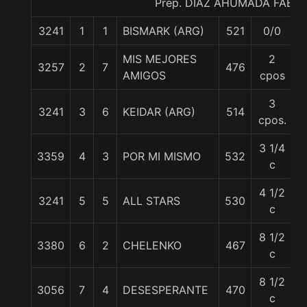
Prep. DIAZ AHUMADA FABIA
3241
1
1
BISMARK (ARG)
521
0/0
5
MIS MEJORES
2
3257
2
7
476
5
AMIGOS
cpos
3
3241
3
6
KEIDAR (ARG)
514
5
cpos.
3 1/4
3359
4
3
POR MI MISMO
532
5
c
4 1/2
3241
5
5
ALL STARS
530
5
c
8 1/2
3380
6
2
CHELENKO
467
5
c
8 1/2
3056
7
4
DESESPERANTE
470
5
c