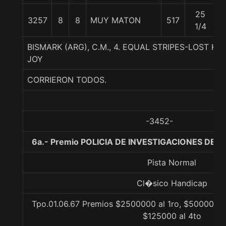
25
3257
8
8
MUY MATON
517
5
1/4
BISMARK (ARG), C.M., 4. EQUAL STRIPES-LOST KI
JOY
CORRIERON TODOS.
-3452-
6a.- Premio POLICIA DE INVESTIGACIONES DE CH
Pista Normal
Cl�sico Handicap
Tpo.01.06.67 Premios $2500000 al 1ro, $500000 a
$125000 al 4to