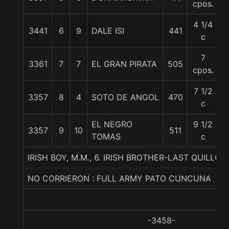
cpos.
4 1/4
3441
6
9
DALE ISI
441
5
c
7
3361
7
7
EL GRAN PIRATA
505
5
cpos.
7 1/2
3357
8
4
SOTO DE ANGOL
470
5
c
EL NEGRO
9 1/2
3357
9
10
511
5
TOMAS
c
IRISH BOY, M.M., 6. IRISH BROTHER-LAST QUILLO
NO CORRIERON : FULL ARMY PATO CUNCUNA
-3458-