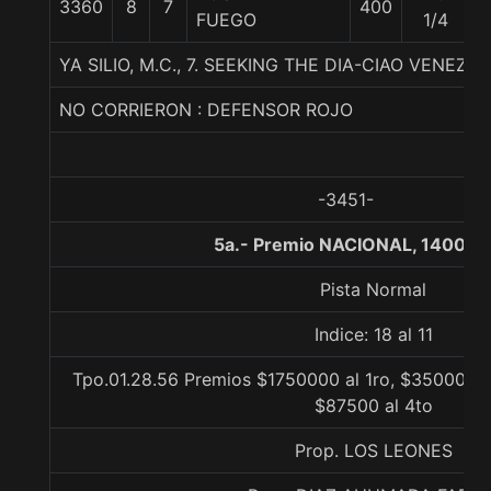
3360
8
7
400
5
FUEGO
1/4
YA SILIO, M.C., 7. SEEKING THE DIA-CIAO VENEZI
NO CORRIERON : DEFENSOR ROJO
-3451-
5a.- Premio NACIONAL, 1400 m
Pista Normal
Indice: 18 al 11
Tpo.01.28.56 Premios $1750000 al 1ro, $350000 a
$87500 al 4to
Prop. LOS LEONES