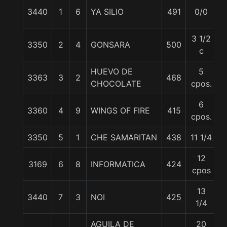
3440
1
6
YA SILIO
491
0/0
5
3 1/2
3350
2
4
GONSARA
500
5
c
HUEVO DE
5
3363
3
2
468
5
CHOCOLATE
cpos.
6
3360
4
9
WINGS OF FIRE
415
5
cpos.
3350
5
1
CHE SAMARITAN
438
11 1/4
5
12
3169
6
8
INFORMATICA
424
5
cpos
13
3440
7
3
NOI
425
5
1/4
AGUILA DE
20