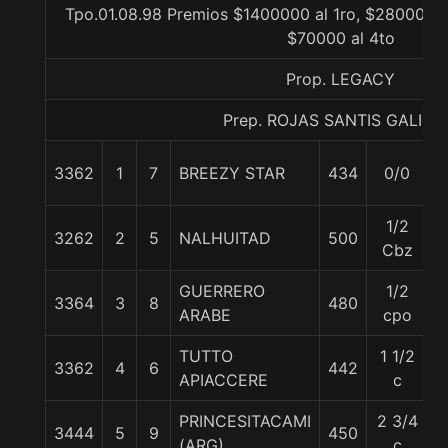
Tpo.01.08.98 Premios $1400000 al 1ro, $280000 a
$70000 al 4to
Prop. LEGACY
Prep. ROJAS SANTIS GALIN
3362
1
7
BREEZY STAR
434
0/0
5
1/2
3262
2
5
NALHUITAD
500
5
Cbz
GUERRERO
1/2
3364
3
8
480
5
ARABE
cpo
TUTTO
1 1/2
3362
4
6
442
5
APIACCERE
c
PRINCESITACAMI
2 3/4
3444
5
9
450
5
(ARG)
c