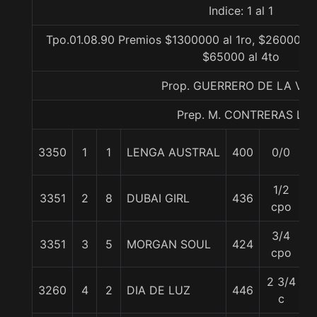
Indice: 1 al 1
Tpo.01.08.90 Premios $1300000 al 1ro, $260000 a
$65000 al 4to
Prop. GUERRERO DE LA VID
Prep. M. CONTRERAS L.
3350
1
1
LENGA AUSTRAL
400
0/0
5
1/2
3351
2
8
DUBAI GIRL
436
5
cpo
3/4
3351
3
5
MORGAN SOUL
424
5
cpo
2 3/4
3260
4
2
DIA DE LUZ
446
5
c