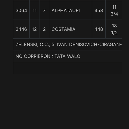
11
3064
11
7
ALPHATAURI
453
5
3/4
18
3446
12
2
COSTAMIA
448
5
1/2
ZELENSKI, C.C., 5. IVAN DENISOVICH-CIRAGAN-HA
NO CORRIERON : TATA WALO