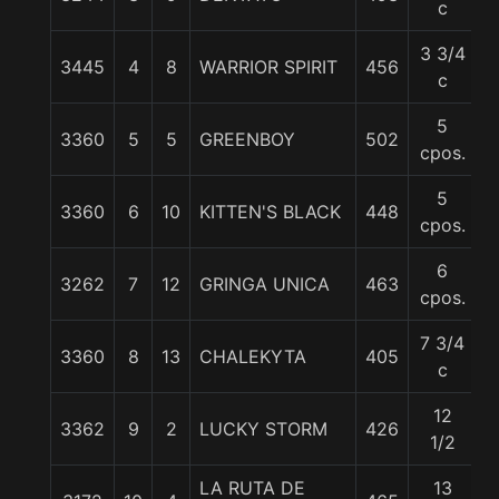
c
3 3/4
3445
4
8
WARRIOR SPIRIT
456
5
c
5
3360
5
5
GREENBOY
502
5
cpos.
5
3360
6
10
KITTEN'S BLACK
448
5
cpos.
6
3262
7
12
GRINGA UNICA
463
5
cpos.
7 3/4
3360
8
13
CHALEKYTA
405
5
c
12
3362
9
2
LUCKY STORM
426
5
1/2
LA RUTA DE
13