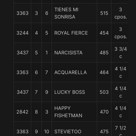
TIENES MI
3
3363
3
6
515
5
SONRISA
cpos.
3
3244
4
5
ROYAL FIERCE
454
5
cpos.
3 3/4
3437
5
1
NARCISISTA
485
5
c
4 1/4
3363
6
7
ACQUARELLA
464
5
c
4 1/4
3437
7
9
LUCKY BOSS
503
5
c
HAPPY
4 1/4
2842
8
3
470
5
FISHETMAN
c
7 1/2
3363
9
10
STEVIETOO
475
5
c