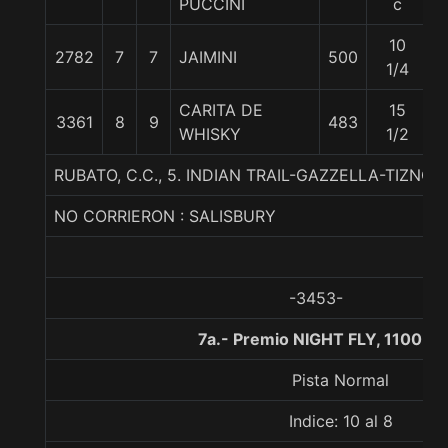
PUCCINI
c
10
2782
7
7
JAIMINI
500
6
1/4
CARITA DE
15
3361
8
9
483
5
WHISKY
1/2
RUBATO, C.C., 5. INDIAN TRAIL-GAZZELLA-TIZNOW
NO CORRIERON : SALISBURY
-3453-
7a.- Premio NIGHT FLY, 1100 m
Pista Normal
Indice: 10 al 8