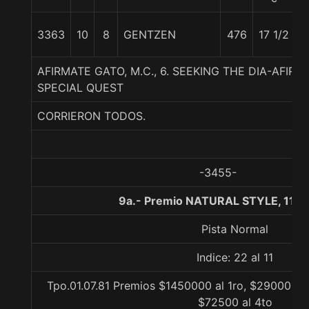
3363
10
8
GENTZEN
476
17 1/2
5
AFIRMATE GATO, M.C., 6. SEEKING THE DIA-AFIR
SPECIAL QUEST
CORRIERON TODOS.
-3455-
9a.- Premio NATURAL STYLE, 1100
Pista Normal
Indice: 22 al 11
Tpo.01.07.81 Premios $1450000 al 1ro, $290000 al
$72500 al 4to