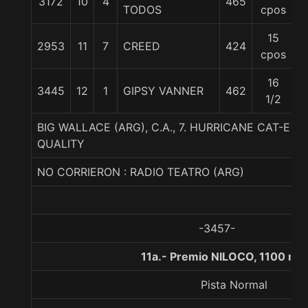
3172
10
4
465
5
TODOS
cpos
15
2953
11
7
CREED
424
5
cpos
16
3445
12
1
GIPSY VANNER
462
5
1/2
BIG WALLACE (ARG), C.A., 7. HURRICANE CAT-ELU
QUALITY
NO CORRIERON : RADIO TEATRO (ARG)
-3457-
11a.- Premio NILOCO, 1100 me
Pista Normal