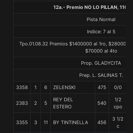
12a.- Premio NO LO PILLAN, 1100
Pista Normal
Indice: 7 al 5
Tpo.01.08.32 Premios $1400000 al 1ro, $280000 a
$70000 al 4to
Prop. GLADYCITA
Prep. L. SALINAS T.
3358
1
6
ZELENSKI
475
0/0
5
REY DEL
1/2
2383
2
5
540
5
ESTERO
cpo
3 1/2
3355
3
11
BY TINTINELLA
456
5
c