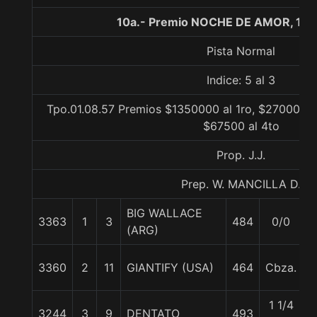
10a.- Premio NOCHE DE AMOR, 110
Pista Normal
Indice: 5 al 3
Tpo.01.08.57 Premios $1350000 al 1ro, $270000 a
$67500 al 4to
Prop. J.J.
Prep. W. MANCILLA D.
BIG WALLACE
3363
1
3
484
0/0
5
(ARG)
3360
2
11
GIANTIFY (USA)
464
Cbza.
5
1 1/4
3244
3
9
DENTATO
493
5