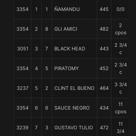
3354
1
1
ÑAMANDU
445
0/0
5
2
3354
2
8
GLI AMICI
482
5
cpos
2 3/4
3051
3
7
BLACK HEAD
443
5
c
2 3/4
3354
4
5
PIRATOMY
452
5
c
3 3/4
3237
5
2
CLINT EL BUENO
464
5
c
11
3354
6
6
SAUCE NEGRO
434
5
cpos
11
3239
7
3
GUSTAVO TULIO
472
5
3/4