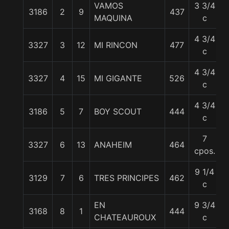
VAMOS
3 3/4
3186
2
9
437
MAQUINA
c
4 3/4
3327
3
12
MI RINCON
477
c
4 3/4
3327
4
15
MI GIGANTE
526
c
4 3/4
3186
5
7
BOY SCOUT
444
c
7
3327
6
13
ANAHEIM
464
cpos.
9 1/4
3129
7
6
TRES PRINCIPES
462
c
EN
9 3/4
3168
8
1
444
CHATEAUROUX
c