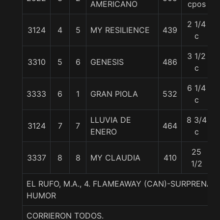
AMERICANO
cpos
2 1/4
3124
4
5
MY RESILIENCE
439
c
3 1/2
3310
5
6
GENESIS
486
c
6 1/4
3333
6
1
GRAN PIOLA
532
c
LLUVIA DE
8 3/4
3124
7
7
464
ENERO
c
25
3337
8
8
MY CLAUDIA
410
1/2
EL RUFO, M.A., 4. FLAMEAWAY (CAN)-SURPRENAN
HUMOR
CORRIERON TODOS.