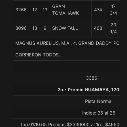
GRAN
17
3266
12
13
474
5
TOMAHAWK
3/4
20
3096
13
9
SNOW FALL
468
1/4
MAGNUS AURELIUS, M.A., 4. GRAND DADDY-PONT
CORRIERON TODOS.
-3386-
2a.- Premio HUAMAYA, 1200 m
Pista Normal
Indice: 35 al 25
Tpo.01:10.65 Premios $2330000 al 1ro, $466000 