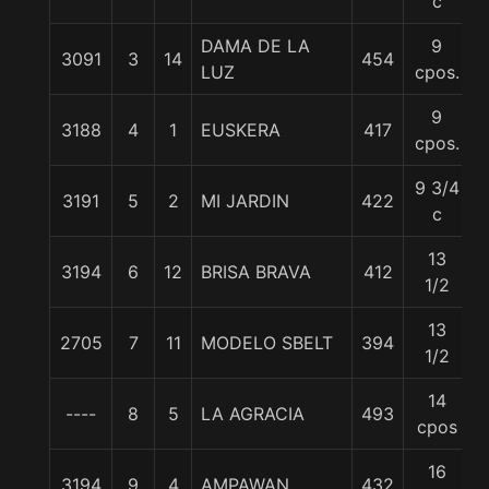
c
DAMA DE LA
9
3091
3
14
454
LUZ
cpos.
9
3188
4
1
EUSKERA
417
cpos.
9 3/4
3191
5
2
MI JARDIN
422
c
13
3194
6
12
BRISA BRAVA
412
1/2
13
2705
7
11
MODELO SBELT
394
1/2
14
----
8
5
LA AGRACIA
493
cpos
16
3194
9
4
AMPAWAN
432