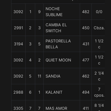
NOCHE
3092
1
9
482
0/0
SUBLIME
CAMBIA EL
2991
2
3
450
Cbza.
SWITCH
PASTORELLA
1 1/2
3194
3
5
431
BELLA
c
1 1/2
3092
4
2
QUIET MOON
477
c
2 1/4
3092
5
11
SANDIA
462
c
7
2988
6
1
KALANIT
494
cpos.
8 1/4
3305
7
7
MAS AMOR
411