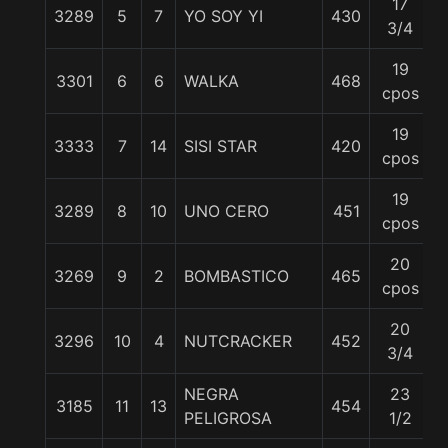
17
3289
5
7
YO SOY YI
430
3/4
19
3301
6
6
WALKA
468
cpos
19
3333
7
14
SISI STAR
420
cpos
19
3289
8
10
UNO CERO
451
cpos
20
3269
9
2
BOMBASTICO
465
cpos
20
3296
10
4
NUTCRACKER
452
3/4
NEGRA
23
3185
11
13
454
PELIGROSA
1/2