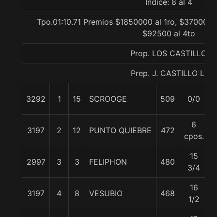
Indice: 8 al 4
Tpo.01:10.71 Premios $1850000 al 1ro, $370000 a
$92500 al 4to
Prop. LOS CASTILLO
Prep. J. CASTILLO L.
3292
1
15
SCROOGE
509
0/0
6
3197
2
12
PUNTO QUIEBRE
472
cpos.
15
2997
3
3
FELIPHON
480
3/4
16
3197
4
8
VESUBIO
468
1/2