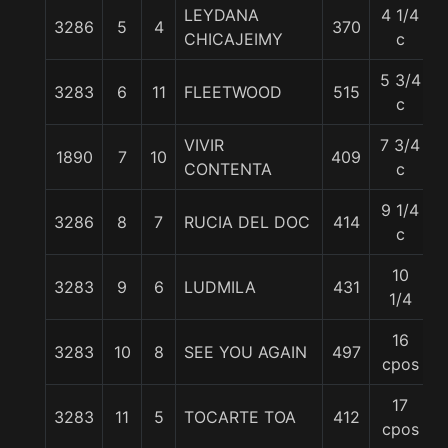
LEYDANA
4 1/4
3286
5
4
370
CHICAJEIMY
c
5 3/4
3283
6
11
FLEETWOOD
515
c
VIVIR
7 3/4
1890
7
10
409
CONTENTA
c
9 1/4
3286
8
7
RUCIA DEL DOC
414
c
10
3283
9
6
LUDMILA
431
1/4
16
3283
10
8
SEE YOU AGAIN
497
cpos
17
3283
11
5
TOCARTE TOA
412
5
cpos