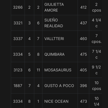
GIULIETTA
2
3266
2
2
412
AMORE
cpos
SUEÑO
4 1/4
3321
3
6
437
REALIDAD
c
7
3337
4
7
VALLTTERI
460
cpos.
7 1/4
3334
5
8
QUIMBARA
475
5
c
9 1/2
3123
6
11
MOSASAURUS
405
c
10
1887
7
4
GUSTO A POCO
396
5
cpos
10
3334
8
1
NICE OCEAN
473
1/4