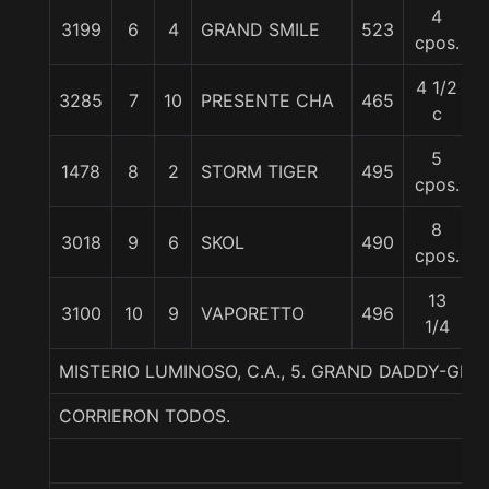
4
3199
6
4
GRAND SMILE
523
cpos.
4 1/2
3285
7
10
PRESENTE CHA
465
c
5
1478
8
2
STORM TIGER
495
cpos.
8
3018
9
6
SKOL
490
cpos.
13
3100
10
9
VAPORETTO
496
1/4
MISTERIO LUMINOSO, C.A., 5. GRAND DADDY-GR
CORRIERON TODOS.