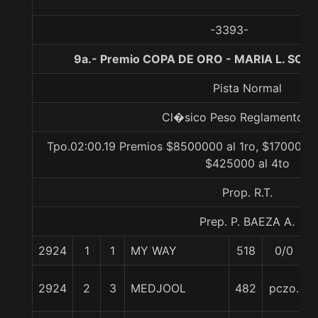
-3393-
9a.- Premio COPA DE ORO - MARIA L. SOLAR
Pista Normal
Cl�sico Peso Reglamento Gr
Tpo.02:00.19 Premios $8500000 al 1ro, $1700000 
$425000 al 4to
Prop. R.T.
Prep. P. BAEZA A.
2924
1
1
MY WAY
518
0/0
2924
2
3
MEDJOOL
482
pczo.