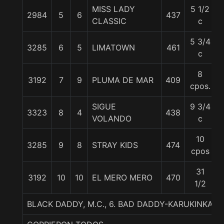
MISS LADY
5 1/2
2984
5
6
437
CLASSIC
c
5 3/4
3285
6
5
LIMATOWN
461
c
8
3192
7
9
PLUMA DE MAR
409
cpos.
SIGUE
9 3/4
3323
8
4
438
VOLANDO
c
10
3285
9
8
STRAY KIDS
474
cpos
31
3192
10
10
EL MERO MERO
470
1/2
BLACK DADDY, M.C., 6. BAD DADDY-KARUKINKA-L