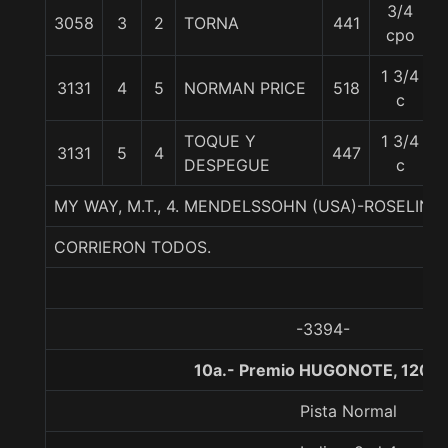
3/4
3058
3
2
TORNA
441
cpo
1 3/4
3131
4
5
NORMAN PRICE
518
c
TOQUE Y
1 3/4
3131
5
4
447
DESPEGUE
c
MY WAY, M.T., 4. MENDELSSOHN (USA)-ROSELI
CORRIERON TODOS.
-3394-
10a.- Premio HUGONOTE, 1200 
Pista Normal