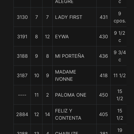
ALEGRE
c
9
3130
7
7
LADY FIRST
431
cpos.
9 1/2
3191
8
12
EYWA
430
c
9 3/4
3188
9
8
MI PORTEÑA
436
c
MADAME
3187
10
9
418
11 1/2
IVONNE
15
----
11
2
PALOMA ONE
450
1/2
FELIZ Y
15
2884
12
14
405
CONTENTA
1/2
19
3188
13
4
CHARLIZE
381