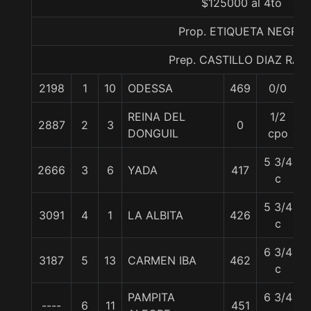
$125000 al 4to
Prop. ETIQUETA NEGRA
Prep. CASTILLO DIAZ RAU
2198
1
10
ODESSA
469
0/0
REINA DEL
1/2
2887
2
3
0
DONGUIL
cpo
5 3/4
2666
3
6
YADA
417
c
5 3/4
3091
4
1
LA ALBITA
426
c
6 3/4
3187
5
13
CARMEN IBA
462
c
PAMPITA
6 3/4
----
6
11
451