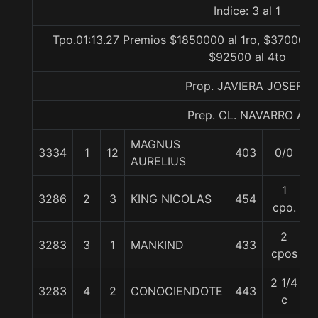
Indice: 3 al 1
Tpo.01:13.27 Premios $1850000 al 1ro, $370000 a
$92500 al 4to
Prop. JAVIERA JOSEFA
Prep. CL. NAVARRO A.
MAGNUS
3334
1
12
403
0/0
5
AURELIUS
1
3286
2
3
KING NICOLAS
454
cpo.
2
3283
3
1
MANKIND
433
cpos
2 1/4
3283
4
2
CONOCIENDOTE
443
c