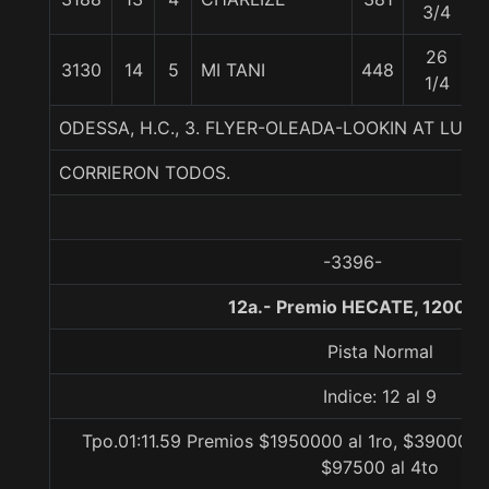
3/4
26
3130
14
5
MI TANI
448
5
1/4
ODESSA, H.C., 3. FLYER-OLEADA-LOOKIN AT LUC
CORRIERON TODOS.
-3396-
12a.- Premio HECATE, 1200 m
Pista Normal
Indice: 12 al 9
Tpo.01:11.59 Premios $1950000 al 1ro, $390000 a
$97500 al 4to