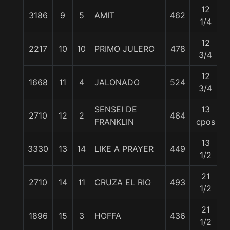
12
3186
9
5
AMIT
462
1/4
12
2217
10
10
PRIMO JULERO
478
3/4
12
1668
11
4
JALONADO
524
3/4
SENSEI DE
13
2710
12
2
464
FRANKLIN
cpos
13
3330
13
14
LIKE A PRAYER
449
1/2
21
2710
14
11
CRUZA EL RIO
493
1/2
21
1896
15
3
HOFFA
436
1/2