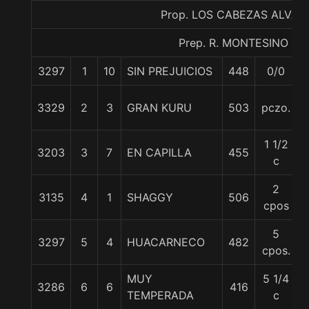
Prop. LOS CABEZAS ALVAR
Prep. R. MONTESINO S.
3297
1
10
SIN PREJUICIOS
448
0/0
5
3329
2
3
GRAN KURU
503
pczo.
1 1/2
3203
3
7
EN CAPILLA
455
c
2
3135
4
1
SHAGGY
506
cpos
5
3297
5
4
HUACARNECO
482
cpos.
MUY
5 1/4
3286
6
6
416
5
TEMPERADA
c