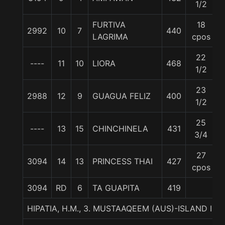
1/2
FURTIVA
18
2992
10
7
440
LAGRIMA
cpos
22
----
11
10
LIORA
468
1/2
23
2988
12
9
GUAGUA FELIZ
400
1/2
25
----
13
15
CHINCHINELA
431
3/4
27
3094
14
13
PRINCESS THAI
427
cpos
3094
RD
6
TA GUAPITA
419
HIPATIA, H.M., 3. MUSTAAQEEM (AUS)-ISLAND IN 