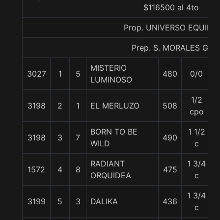
$116500 al 4to
Prop. UNIVERSO EQUINO
Prep. S. MORALES G.
MISTERIO
3027
1
5
480
0/0
5
LUMINOSO
1/2
3198
2
1
EL MERLUZO
508
cpo
BORN TO BE
1 1/2
3198
3
7
490
WILD
c
RADIANT
1 3/4
1572
4
8
475
ORQUIDEA
c
1 3/4
3199
5
3
DALIKA
436
c