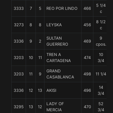
5 1/4
3333
7
5
REO POR LINDO
466
c
8 1/2
3273
8
8
LEYSKA
456
c
SULTAN
9
3336
9
2
469
GUERRERO
cpos.
TREN A
10
3203
10
11
474
CARTAGENA
3/4
GRAND
3203
11
9
498
11 1/4
CASABLANCA
14
3336
12
13
AKISI
496
3/4
LADY OF
52
3295
13
12
470
MERCIA
3/4