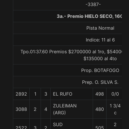
-3387-
3a.- Premio HIELO SECO, 1600 
Pista Normal
Indice: 11 al 6
Tpo.01:37.60 Premios $2700000 al 1ro, $540000 
$135000 al 4to
Prop. BOTAFOGO
Prep. O. SILVA S.
2892
1
3
EL RUFO
498
0/0
ZULEIMAN
1 3/4
3088
2
4
480
(ARG)
c
SUD
2
2522
3
2
505