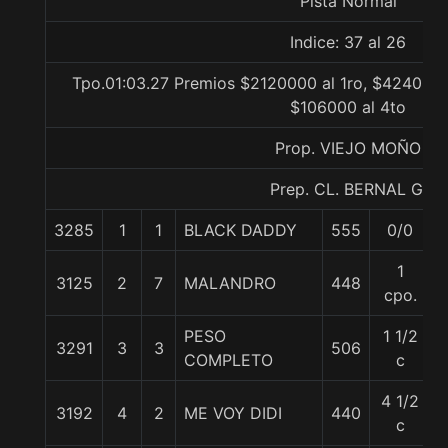
Pista Normal
Indice: 37 al 26
Tpo.01:03.27 Premios $2120000 al 1ro, $424000 a
$106000 al 4to
Prop. VIEJO MOÑO
Prep. CL. BERNAL G.
3285
1
1
BLACK DADDY
555
0/0
1
3125
2
7
MALANDRO
448
cpo.
PESO
1 1/2
3291
3
3
506
COMPLETO
c
4 1/2
3192
4
2
ME VOY DIDI
440
c