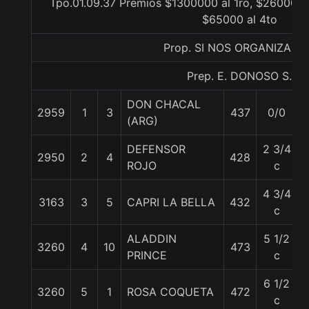
Tpo.01.09.37 Premios $1300000 al 1ro, $260000 a
$65000 al 4to
Prop. SI NOS ORGANIZAM
Prep. E. DONOSO S.
DON CHACAL
2959
1
3
437
0/0
(ARG)
DEFENSOR
2 3/4
2950
2
4
428
ROJO
c
4 3/4
3163
3
5
CAPRI LA BELLA
432
c
ALADDIN
5 1/2
3260
4
10
473
PRINCE
c
6 1/2
3260
5
1
ROSA COQUETA
472
c