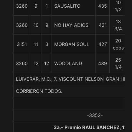
10
3260
9
1
SAUSALITO
435
1/2
13
3260
10
9
NO HAY ADIOS
421
3/4
20
3151
11
3
MORGAN SOUL
427
5
cpos
25
3260
12
12
WOODLAND
439
1/4
LUIVERAR, M.C., 7. VISCOUNT NELSON-GRAN HIPI
CORRIERON TODOS.
-3352-
3a.- Premio RAUL SANCHEZ, 110