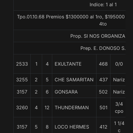
Indice: 1 al 1
Tpo.01.10.68 Premios $1300000 al 1ro, $195000 al 
4to
Prop. SI NOS ORGANIZAM
Prep. E. DONOSO S.
2533
1
4
EXULTANTE
468
0/0
3255
2
5
CHE SAMARITAN
437
Nariz
3157
2
6
GONSARA
502
Nariz
3/4
3260
4
12
THUNDERMAN
501
cpo
1 1/4
3157
5
8
LOCO HERMES
412
c