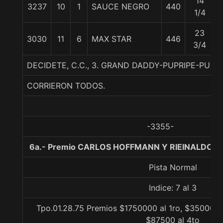
14
3237
10
1
SAUCE NEGRO
440
1/4
23
3030
11
6
MAX STAR
446
3/4
DECIDETE, C.C., 3. GRAND DADDY-PUPRIPE-PURE 
CORRIERON TODOS.
-3355-
6a.- Premio CARLOS HOFFMANN Y RIEINALDO H
Pista Normal
Indice: 7 al 3
Tpo.01.28.75 Premios $1750000 al 1ro, $350000 a
$87500 al 4to