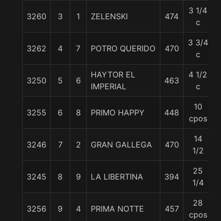
3 1/4
3260
3
1
ZELENSKI
474
c
3 3/4
3262
4
7
POTRO QUERIDO
470
5
c
HAYTOR EL
4 1/2
3250
5
6
463
IMPERIAL
c
10
3255
6
8
PRIMO HAPPY
448
cpos
14
3246
7
2
GRAN GALLEGA
470
1/2
25
3245
8
9
LA LIBERTINA
394
1/4
28
3256
9
4
PRIMA NOTTE
457
cpos