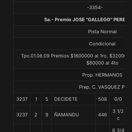
-3354-
5a.- Premio JOSE "GALLEGO" PEREZ, 
Pista Normal
Condicional
Tpo.01.08.09 Premios $1600000 al 1ro, $320000 a
$80000 al 4to
Prop. HERMANOS
Prep. C. VASQUEZ P.
3237
1
5
DECIDETE
508
0/0
3 1/2
3237
2
9
ÑAMANDU
446
c
6 3/4