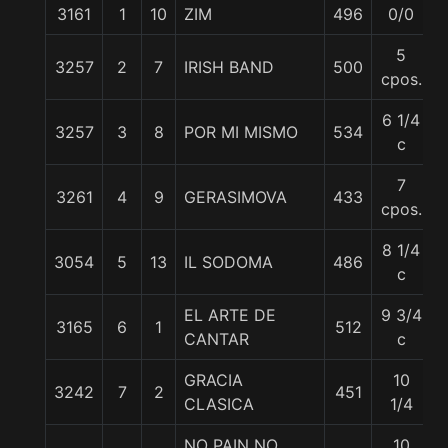
3161
1
10
ZIM
496
0/0
5
3257
2
7
IRISH BAND
500
5
cpos.
6 1/4
3257
3
8
POR MI MISMO
534
5
c
7
3261
4
9
GERASIMOVA
433
5
cpos.
8 1/4
3054
5
13
IL SODOMA
486
c
EL ARTE DE
9 3/4
3165
6
1
512
CANTAR
c
GRACIA
10
3242
7
2
451
CLASICA
1/4
NO PAIN NO
10