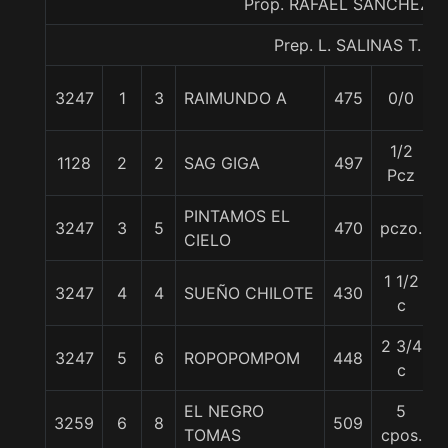
Prop. RAFAEL SANCHEZ A
Prep. L. SALINAS T.
3247
1
3
RAIMUNDO A
475
0/0
1/2
1128
2
2
SAG GIGA
497
Pcz
PINTAMOS EL
3247
3
5
470
pczo.
CIELO
1 1/2
3247
4
4
SUEÑO CHILOTE
430
c
2 3/4
3247
5
6
ROPOPOMPOM
448
c
EL NEGRO
5
3259
6
8
509
TOMAS
cpos.