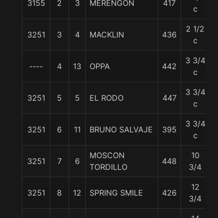
3155
2
3
MERENGON
417
5
c
2 1/2
3251
3
4
MACKLIN
436
c
3 3/4
----
4
13
OPPA
442
5
c
3 3/4
3251
5
5
EL RODO
447
c
3 3/4
3251
6
11
BRUNO SALVAJE
395
5
c
MOSCON
10
3251
7
6
448
TORDILLO
3/4
12
3251
8
12
SPRING SMILE
426
3/4