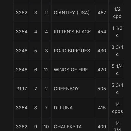
1/2
3262
3
11
GIANTIFY (USA)
467
cpo
1 1/2
3254
4
4
KITTEN'S BLACK
454
c
3 3/4
3246
5
3
ROJO BURGUES
430
c
5 1/4
2846
6
12
WINGS OF FIRE
420
c
5 3/4
3197
7
2
GREENBOY
505
c
14
3254
8
7
DI LUNA
415
cpos
14
3262
9
10
CHALEKYTA
409
3/4