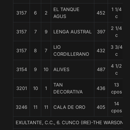
EL TANQUE
1 1/4
3157
6
2
452
AGUS
c
2 1/4
3157
7
9
LENGA AUSTRAL
397
c
LIO
3 3/4
3157
8
7
432
CORDILLERANO
c
4 1/2
3154
9
10
ALIVES
487
c
TAN
13
3201
10
1
436
DECORATIVA
cpos
14
3246
11
11
CALA DE ORO
405
cpos
EXULTANTE, C.C., 6. CUNCO (IRE)-THE WARSONG