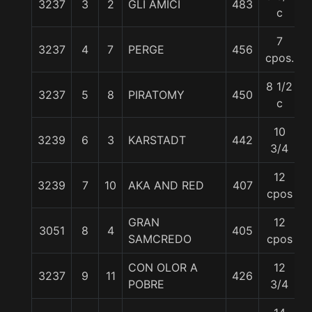
3237
3
2
GLI AMICI
483
c
7
3237
4
7
PERGE
456
5
cpos.
8 1/2
3237
5
8
PIRATOMY
450
c
10
3239
6
3
KARSTADT
442
3/4
12
3239
7
10
AKA AND RED
407
5
cpos
GRAN
12
3051
8
4
405
SAMCREDO
cpos
CON OLOR A
12
3237
9
11
426
POBRE
3/4