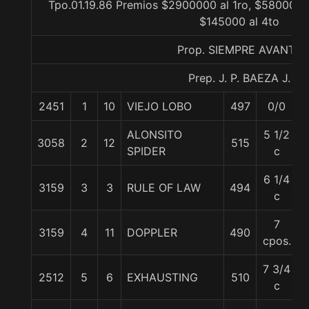
Tpo.01.19.86 Premios $2900000 al 1ro, $580000 a
$145000 al 4to
Prop. SIEMPRE AVANTE
Prep. J. P. BAEZA J.
2451
1
10
VIEJO LOBO
497
0/0
ALONSITO
5 1/2
3058
2
12
515
SPIDER
c
6 1/4
3159
3
3
RULE OF LAW
494
5
c
7
3159
4
11
DOPPLER
490
cpos.
7 3/4
2512
5
6
EXHAUSTING
510
c