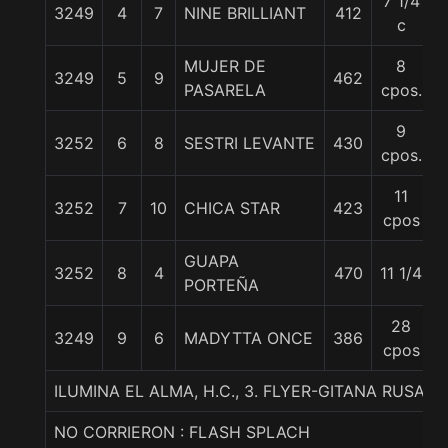
7 1/4
3249
4
7
NINE BRILLIANT
412
c
MUJER DE
8
3249
5
9
462
PASARELA
cpos.
9
3252
6
8
SESTRI LEVANTE
430
5
cpos.
11
3252
7
10
CHICA STAR
423
cpos
GUAPA
3252
8
4
470
11 1/4
5
PORTEÑA
28
3249
9
6
MADYTTA ONCE
386
cpos
ILUMINA EL ALMA, H.C., 3. FLYER-GITANA RUSA-
NO CORRIERON : FLASH SPLACH