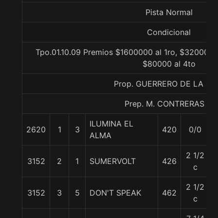
Pista Normal
Condicional
Tpo.01.10.09 Premios $1600000 al 1ro, $320000 a
$80000 al 4to
Prop. GUERRERO DE LA VI
Prep. M. CONTRERAS L.
ILUMINA EL
2620
1
3
420
0/0
ALMA
2 1/2
3152
2
1
SUMERVOLT
426
c
2 1/2
3152
3
5
DON'T SPEAK
462
c