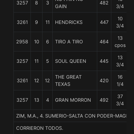
3257
8
3
482
GAIN
3/4
10
3261
9
11
HENDRICKS
447
3/4
13
2958
10
6
TIRO A TIRO
464
cpos
13
3257
11
5
SOUL QUEEN
445
3/4
THE GREAT
16
3261
12
12
420
TEXAS
1/4
37
3257
13
4
GRAN MORRON
492
3/4
ZIM, M.A., 4. SUMERIO-SALTA CON PODER-MAGNIF
CORRIERON TODOS.