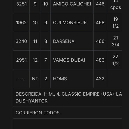
14
3251
9
10
AMIGO CALICHEI
446
cpos
19
1962
10
9
OUI MONSIEUR
468
1/2
21
3240
11
8
DARSENA
466
5
3/4
22
2951
12
7
VAMOS DUBAI
483
1/2
----
NT
2
HOMS
432
DESCREIDA, H.M., 4. CLASSIC EMPIRE (USA)-LA 
DUSHYANTOR
CORRIERON TODOS.