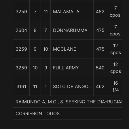
7
3259
7
11
MALAMALA
482
cpos.
7
2604
8
7
DONNARUMMA
475
cpos.
12
3259
9
10
MCCLANE
475
cpos
12
3259
10
9
FULL ARMY
540
cpos
16
3161
11
1
SOTO DE ANGOL
462
5
1/4
RAIMUNDO A, M.C., 8. SEEKING THE DIA-RUGIAN
CORRIERON TODOS.