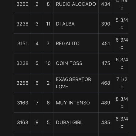
4 1/4
3260
2
8
RUBIO ALOCADO
434
c
5 3/4
3238
3
11
DI ALBA
390
c
6 3/4
3151
4
7
REGALITO
451
5
c
6 3/4
3238
5
10
COIN TOSS
475
c
EXAGGERATOR
7 1/2
3258
6
2
468
LOVE
c
8 3/4
3163
7
6
MUY INTENSO
489
c
8 3/4
3163
8
5
DUBAI GIRL
435
c