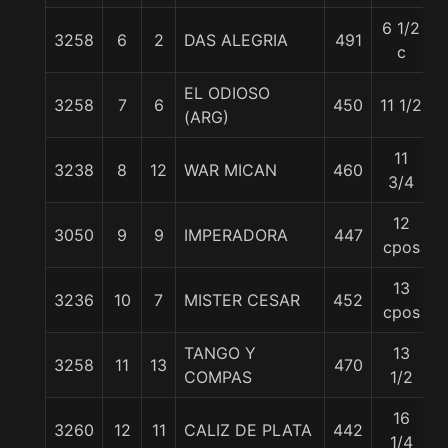
6 1/2
3258
6
2
DAS ALEGRIA
491
c
EL ODIOSO
3258
7
6
450
11 1/2
(ARG)
11
3238
8
12
WAR MICAN
460
3/4
12
3050
9
9
IMPERADORA
447
cpos
13
3236
10
7
MISTER CESAR
452
cpos
TANGO Y
13
3258
11
13
470
COMPAS
1/2
16
3260
12
11
CALIZ DE PLATA
442
1/4