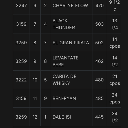
9 1/2
3247
6
2
CHARLYE FLOW
470
c
BLACK
13
3159
7
4
503
THUNDER
1/4
14
3259
8
7
EL GRAN PIRATA
502
cpos
LEVANTATE
14
3259
9
8
462
BEBE
1/2
CARITA DE
21
3222
10
5
480
WHISKY
cpos
24
3159
11
9
BEN-RYAN
485
5
cpos
34
3259
12
1
DALE ISI
445
1/2