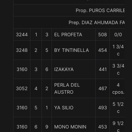
Prop. PUROS CARRILES
Prep. DIAZ AHUMADA FABI
3244
1
3
EL PROFETA
508
0/0
1 3/4
3248
2
5
BY TINTINELLA
454
c
3 3/4
3160
3
6
IZAKAYA
441
c
PERLA DEL
4
3052
4
2
467
AUSTRO
cpos.
5 1/2
3160
5
1
YA SILIO
493
c
9 1/2
3160
6
9
MONO MONIN
453
c