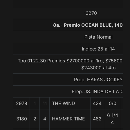
-3270-
8a.- Premio OCEAN BLUE, 1400 
Pista Normal
Indice: 25 al 14
Tpo.01.22.30 Premios $2700000 al 1ro, $756000 al
$243000 al 4to
Prop. HARAS JOCKEY
Prep. JS. INDA DE LA C.
2978
1
11
THE WIND
434
0/0
59
6 1/4
3180
2
4
HAMMER TIME
482
53
c