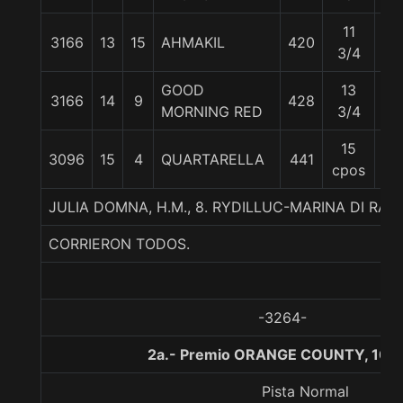
11
3166
13
15
AHMAKIL
420
54
3/4
GOOD
13
3166
14
9
428
54
MORNING RED
3/4
15
3096
15
4
QUARTARELLA
441
55
cpos
JULIA DOMNA, H.M., 8. RYDILLUC-MARINA DI RA
CORRIERON TODOS.
-3264-
2a.- Premio ORANGE COUNTY, 100
Pista Normal