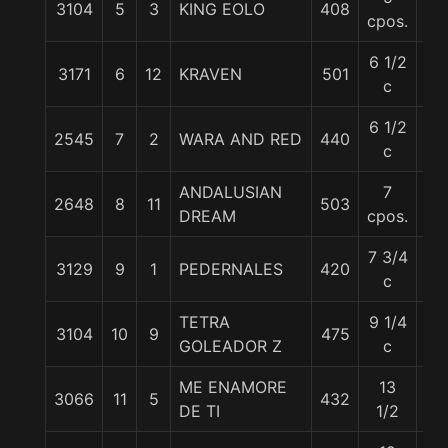
3104
5
3
KING EOLO
408
53
cpos.
6 1/2
3171
6
12
KRAVEN
501
57
c
6 1/2
2545
7
2
WARA AND RED
440
57
c
ANDALUSIAN
7
2648
8
11
503
57
DREAM
cpos.
7 3/4
3129
9
1
PEDERNALES
420
53
c
TETRA
9 1/4
3104
10
9
475
53
GOLEADOR Z
c
ME ENAMORE
13
3066
11
5
432
57
DE TI
1/2