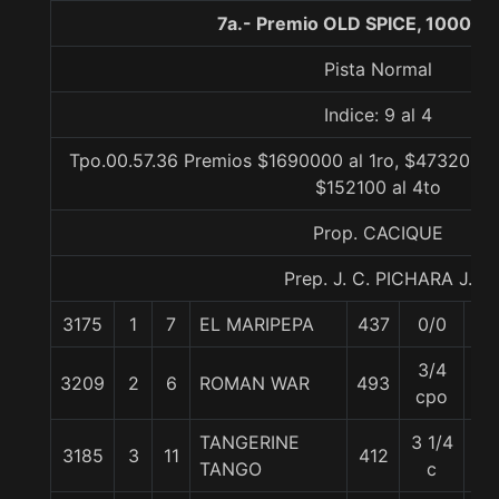
7a.- Premio OLD SPICE, 1000 m
Pista Normal
Indice: 9 al 4
Tpo.00.57.36 Premios $1690000 al 1ro, $473200 al
$152100 al 4to
Prop. CACIQUE
Prep. J. C. PICHARA J.
3175
1
7
EL MARIPEPA
437
0/0
56
3/4
3209
2
6
ROMAN WAR
493
56
cpo
TANGERINE
3 1/4
3185
3
11
412
58
TANGO
c