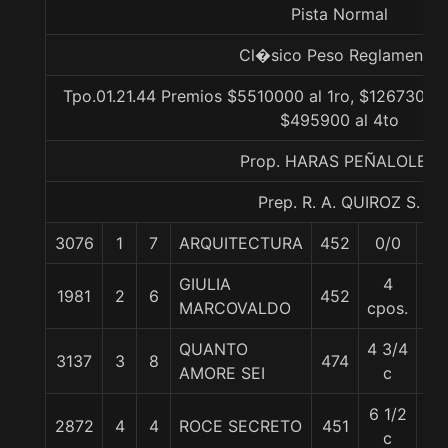
Pista Normal
Cl�sico Peso Reglamento
Tpo.01.21.44 Premios $5510000 al 1ro, $1267300 a
$495900 al 4to
Prop. HARAS PEÑALOLEN
Prep. R. A. QUIROZ S.
3076
1
7
ARQUITECTURA
452
0/0
60
GIULIA
4
1981
2
6
452
60
MARCOVALDO
cpos.
QUANTO
4 3/4
3137
3
8
474
59
AMORE SEI
c
6 1/2
2872
4
4
ROCE SECRETO
451
59
c