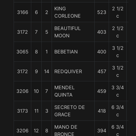
KING
2 1/2
3166
6
2
523
55
CORLEONE
c
BEAUTIFUL
2 1/2
3172
7
5
403
55
MOON
c
3 1/2
3065
8
1
BEBETIAN
400
55
c
3 1/2
3172
9
14
REDQUIVER
457
55
c
MENDEL
3 3/4
3206
10
7
459
57
QUINTA
c
SECRETO DE
6 3/4
3173
11
3
418
56
GRACE
c
MANO DE
6 3/4
3206
12
8
394
55
BRONCE
c