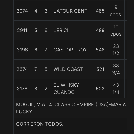
9
3074
4
3
LATOUR CENT
485
57
cpos.
10
2911
5
6
LERICI
489
58
cpos
23
3196
6
7
CASTOR TROY
548
61
1/2
38
2674
7
5
WILD COAST
521
56
3/4
EL WHISKY
43
3178
8
2
522
51
CUANDO
1/4
MOGUL, M.A., 4. CLASSIC EMPIRE (USA)-MARIA 
LUCKY
CORRIERON TODOS.