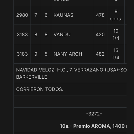
9
2980
7
6
KAUNAS
478
56
cpos.
10
3183
8
8
VANDU
420
56
1/4
15
3183
9
5
NANY ARCH
482
56
1/4
NAVIDAD VELOZ, H.C., 7. VERRAZANO (USA)-SOR
BARKERVILLE
CORRIERON TODOS.
-3272-
10a.- Premio AROMA, 1400 me