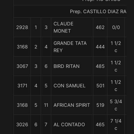
Prep. CASTILLO DIAZ RAUL
CLAUDE
2928
1
3
462
0/0
57
MONET
GRANDE TATA
1 1/2
3168
2
4
444
57
REY
c
1 1/2
3067
3
6
BIRD RITAN
485
57
c
1 1/2
3171
4
5
CON SAMUEL
501
57
c
5 3/4
3168
5
11
AFRICAN SPIRIT
519
57
c
7 1/4
3026
6
7
AL CONTADO
465
57
c