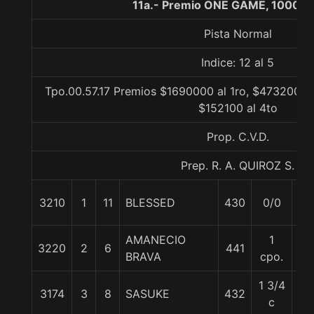
11a.- Premio ONE GAME, 1000 m
Pista Normal
Indice: 12 al 5
Tpo.00.57.17 Premios $1690000 al 1ro, $473200 al
$152100 al 4to
Prop. C.V.D.
Prep. R. A. QUIROZ S.
3210
1
11
BLESSED
430
0/0
59
AMANECIO
1
3220
2
6
441
56
BRAVA
cpo.
1 3/4
3174
3
8
SASUKE
432
55
c