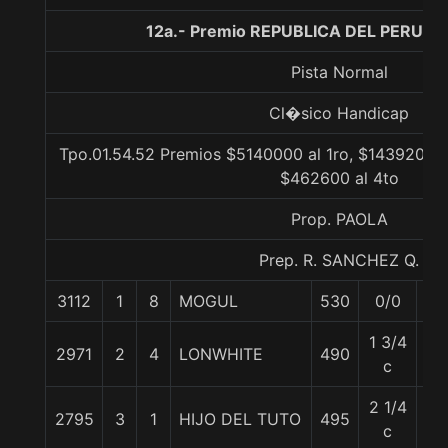
12a.- Premio REPUBLICA DEL PERU, 1
Pista Normal
Cl�sico Handicap
Tpo.01.54.52 Premios $5140000 al 1ro, $1439200 a
$462600 al 4to
Prop. PAOLA
Prep. R. SANCHEZ Q.
3112
1
8
MOGUL
530
0/0
50
1 3/4
2971
2
4
LONWHITE
490
50
c
2 1/4
2795
3
1
HIJO DEL TUTO
495
53
c