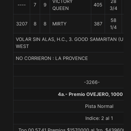
VICTORY
28
----
7
9
405
55
QUEEN
3/4
58
3207
8
8
MIRTY
387
55
1/4
VOLAR SIN ALAS, H.C., 3. GOOD SAMARITAN (U
WEST
NO CORRIERON : LA PROVENCE
-3266-
4a.- Premio OVEJERO, 1000 me
Pista Normal
Indice: 2 al 1
Tpo.00.57.41 Premios $1570000 al 1ro, $439600 al