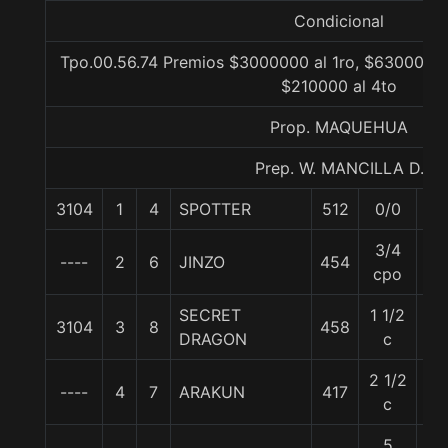
Condicional
Tpo.00.56.74 Premios $3000000 al 1ro, $630000 a
$210000 al 4to
Prop. MAQUEHUA
Prep. W. MANCILLA D.
3104
1
4
SPOTTER
512
0/0
57
3/4
----
2
6
JINZO
454
57
cpo
SECRET
1 1/2
3104
3
8
458
57
DRAGON
c
2 1/2
----
4
7
ARAKUN
417
57
c
5