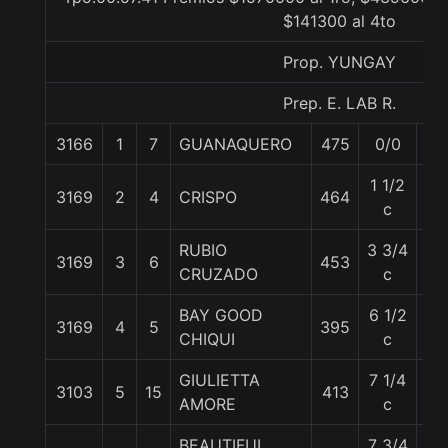
$141300 al 4to
Prop. YUNGAY
Prep. E. LAB R.
3166
1
7
GUANAQUERO
475
0/0
56
1 1/2
3169
2
4
CRISPO
464
55
c
RUBIO
3 3/4
3169
3
6
453
56
CRUZADO
c
BAY GOOD
6 1/2
3169
4
5
395
55
CHIQUI
c
GIULIETTA
7 1/4
3103
5
15
413
55
AMORE
c
BEAUTIFUL
7 3/4