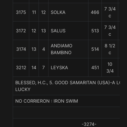
7 3/4
3175
11
12
SOLKA
466
56
c
7 3/4
3172
12
13
SALUS
513
55
c
ANDIAMO
8 1/2
3174
13
4
514
54
BAMBINO
c
10
3212
14
7
LEYSKA
451
58
3/4
BLESSED, H.C., 5. GOOD SAMARITAN (USA)-A LO
LUCKY
NO CORRIERON : IRON SWIM
-3274-