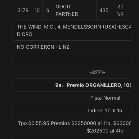
GOOD
20
3178
10
6
435
57
PARTNER
1/4
THE WIND, M.C., 4. MENDELSSOHN (USA)-ESCAPE
D'ORO
NO CORRIERON : LINZ
-3271-
9a.- Premio ORGANILLERO, 1000 
Pista Normal
Indice: 17 al 15
Tpo.00.55.95 Premios $2250000 al 1ro, $630000 a
$202500 al 4to