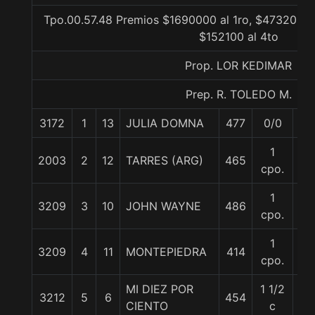
Tpo.00.57.48 Premios $1690000 al 1ro, $473200 al
$152100 al 4to
Prop. LOR KEDIMAR
Prep. R. TOLEDO M.
3172
1
13
JULIA DOMNA
477
0/0
55
1
2003
2
12
TARRES (ARG)
465
56
cpo.
1
3209
3
10
JOHN WAYNE
486
54
cpo.
1
3209
4
11
MONTEPIEDRA
414
59
cpo.
MI DIEZ POR
1 1/2
3212
5
6
454
56
CIENTO
c