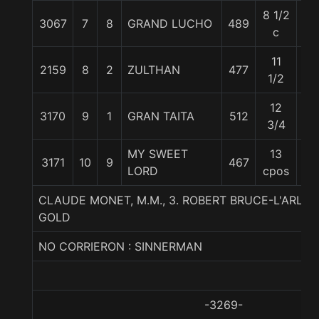
8 1/2
3067
7
8
GRAND LUCHO
489
53
c
11
2159
8
2
ZULTHAN
477
57
1/2
12
3170
9
1
GRAN TAITA
512
57
3/4
MY SWEET
13
3171
10
9
467
57
LORD
cpos
CLAUDE MONET, M.M., 3. ROBERT BRUCE-L'ARLE
GOLD
NO CORRIERON : SINNERMAN
-3269-