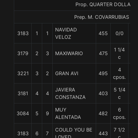
Prop. QUARTER DOLLAR
Prep. M. COVARRUBIAS E.
NAVIDAD
3183
1
1
455
0/0
56
VELOZ
1 1/4
3179
2
3
MAXIWARIO
475
56
c
4
3221
3
2
GRAN AVI
495
54
cpos.
JAVIERA
5 1/4
3181
4
4
403
55
CONSTANZA
c
MUY
6
3084
5
9
482
55
ALENTADA
cpos.
COULD YOU BE
7 1/2
3183
6
7
443
56
LOVED
c