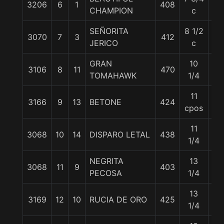
3206
6
1
408
55
CHAMPION
c
SEÑORITA
8 1/2
3070
7
3
412
56
JERICO
c
GRAN
10
3106
8
11
470
56
TOMAHAWK
1/4
11
3166
9
13
BETONE
424
55
cpos
11
3068
10
14
DISPARO LETAL
438
55
1/4
NEGRITA
13
3068
11
9
403
55
PECOSA
1/4
13
3169
12
10
RUCIA DE ORO
425
55
1/4