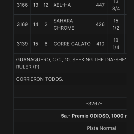
13
3166
13
12
XEL-HA
447
56
3/4
SAHARA
15
3169
14
2
426
55
CHROME
1/2
18
3139
15
8
CORRE CALATO
410
56
1/4
GUANAQUERO, C.C., 10. SEEKING THE DIA-SHE'S
RULER (P)
CORRIERON TODOS.
-3267-
5a.- Premio ODIOSO, 1000 met
Pista Normal