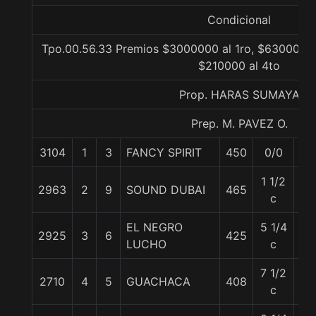
Condicional
Tpo.00.56.33 Premios $3000000 al 1ro, $630000 a
$210000 al 4to
Prop. HARAS SUMAYA
Prep. M. PAVEZ O.
3104
1
3
FANCY SPIRIT
450
0/0
57
1 1/2
2963
2
9
SOUND DUBAI
465
53
c
EL NEGRO
5 1/4
2925
3
6
425
53
LUCHO
c
7 1/2
2710
4
5
GUACHACA
408
57
c