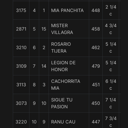
2 1/4
3175
4
1
MIA PANCHITA
448
55
c
MISTER
4 3/4
2871
5
15
458
54
VILLAGRA
c
ROSARIO
5 1/4
3210
6
2
462
53
TIJERA
c
LEGION DE
5 1/4
3109
7
14
479
54
HONOR
c
CACHORRITA
6 1/4
3113
8
3
451
56
MIA
c
SIGUE TU
7 1/4
3073
9
10
450
54
PASION
c
7 3/4
3220
10
9
RANU CAU
447
54
c