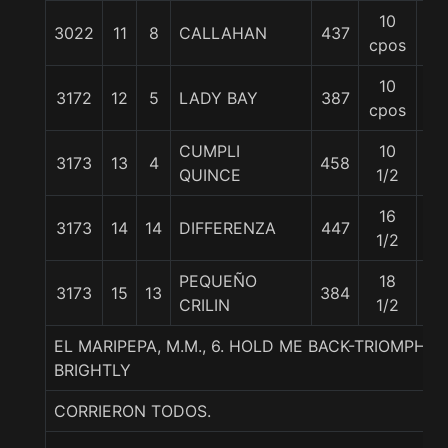
10
3022
11
8
CALLAHAN
437
54
cpos
10
3172
12
5
LADY BAY
387
55
cpos
CUMPLI
10
3173
13
4
458
54
QUINCE
1/2
16
3173
14
14
DIFFERENZA
447
54
1/2
PEQUEÑO
18
3173
15
13
384
55
CRILIN
1/2
EL MARIPEPA, M.M., 6. HOLD ME BACK-TRIOMPHA
BRIGHTLY
CORRIERON TODOS.