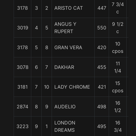
7 3/4
3178
3
2
ARISTO CAT
447
50
c
ANGUS Y
9 1/2
3019
4
5
550
55
RUPERT
c
10
3178
5
8
GRAN VERA
420
53
cpos
11
3078
6
7
DAKHAR
455
58
1/4
15
3181
7
10
LADY CHROME
421
51
cpos
16
2874
8
9
AUDELIO
498
52
1/2
LONDON
16
3223
9
1
495
55
DREAMS
3/4