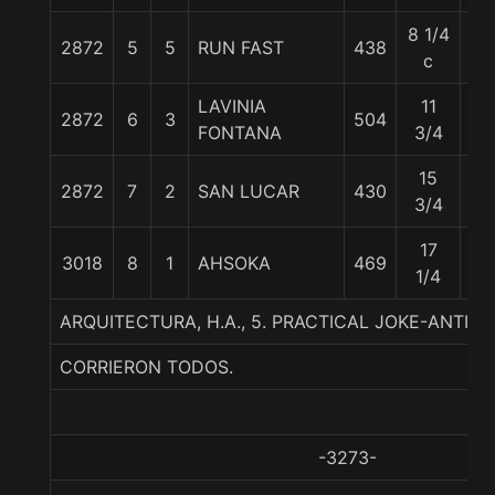
8 1/4
2872
5
5
RUN FAST
438
60
c
LAVINIA
11
2872
6
3
504
60
FONTANA
3/4
15
2872
7
2
SAN LUCAR
430
59
3/4
17
3018
8
1
AHSOKA
469
59
1/4
ARQUITECTURA, H.A., 5. PRACTICAL JOKE-ANTIP
CORRIERON TODOS.
-3273-