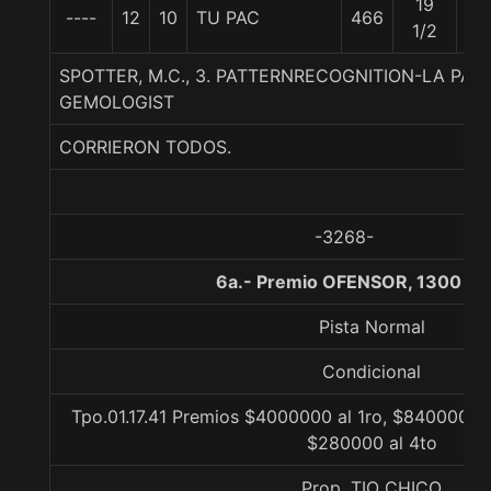
19
----
12
10
TU PAC
466
57
1/2
SPOTTER, M.C., 3. PATTERNRECOGNITION-LA PAZ 
GEMOLOGIST
CORRIERON TODOS.
-3268-
6a.- Premio OFENSOR, 1300 me
Pista Normal
Condicional
Tpo.01.17.41 Premios $4000000 al 1ro, $840000 al
$280000 al 4to
Prop. TIO CHICO