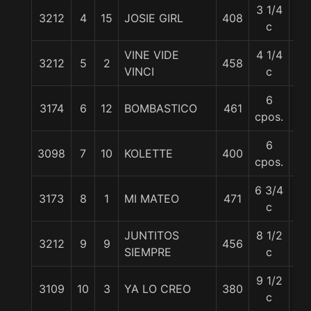
3 1/4
3212
4
15
JOSIE GIRL
408
54
c
VINE VIDE
4 1/4
3212
5
2
458
54
VINCI
c
6
3174
6
12
BOMBASTICO
461
55
cpos.
6
3098
7
10
KOLETTE
400
54
cpos.
6 3/4
3173
8
1
MI MATEO
471
55
c
JUNTITOS
8 1/2
3212
9
9
456
54
SIEMPRE
c
9 1/2
3109
10
3
YA LO CREO
380
56
c