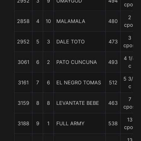
2952
3
9
OMAYGOD
494
cpos
2
2858
4
10
MALAMALA
480
cpos
3
2952
5
3
DALE TOTO
473
cpos.
4 1/4
3061
6
2
PATO CUNCUNA
493
c
5 3/4
3161
7
6
EL NEGRO TOMAS
512
c
7
3159
8
8
LEVANTATE BEBE
463
cpos.
13
3188
9
1
FULL ARMY
538
cpos
13