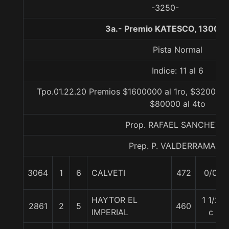
-3250-
3a.- Premio KATESCO, 1300 m
Pista Normal
Indice: 11 al 6
Tpo.01.22.20 Premios $1600000 al 1ro, $320000 a
$80000 al 4to
Prop. RAFAEL SANCHEZ A
Prep. P. VALDERRAMA C.
3064
1
6
CALVETI
472
0/0
HAYTOR EL
1 1/2
2861
2
5
460
IMPERIAL
c