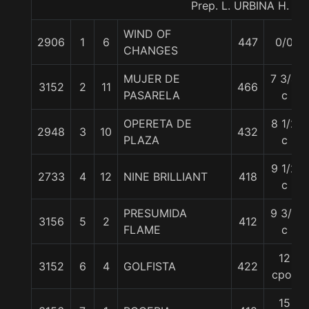
Prep. L. URBINA H.
WIND OF
2906
1
6
447
0/0
CHANGES
MUJER DE
7 3/4
3152
2
11
466
PASARELA
c
OPERETA DE
8 1/2
2948
3
10
432
PLAZA
c
9 1/2
2733
4
12
NINE BRILLIANT
418
c
PRESUMIDA
9 3/4
3156
5
2
412
FLAME
c
12
3152
6
4
GOLFISTA
422
cpos
15