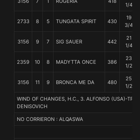
3156
7
1
ROGERIA
418
1/4
19
2733
8
5
TUNGATA SPIRIT
430
3/4
21
3156
9
7
SIG SAUER
442
1/4
23
2359
10
8
MADYTTA ONCE
386
1/2
25
3156
11
9
BRONCA ME DA
480
1/2
WIND OF CHANGES, H.C., 3. ALFONSO (USA)-TRE
DENISOVICH
NO CORRIERON : ALQASWA