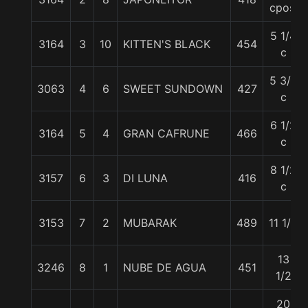
cpos.
5 1/4
3164
3
10
KITTEN'S BLACK
454
c
5 3/4
3063
4
6
SWEET SUNDOWN
427
c
6 1/2
3164
5
4
GRAN CAFRUNE
466
c
8 1/2
3157
6
3
DI LUNA
416
c
3153
7
2
MUBARAK
489
11 1/2
13
3246
8
1
NUBE DE AGUA
451
1/2
20