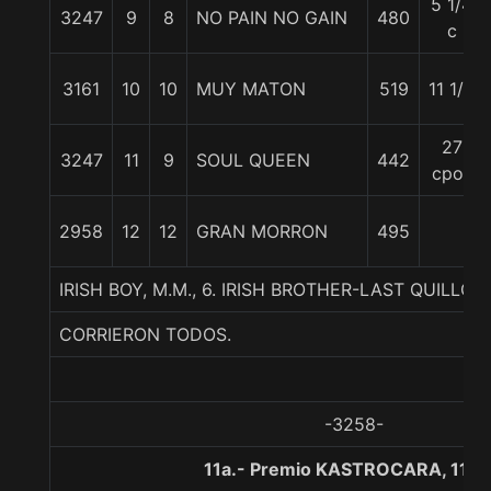
5 1/4
3247
9
8
NO PAIN NO GAIN
480
c
3161
10
10
MUY MATON
519
11 1/4
27
3247
11
9
SOUL QUEEN
442
cpos
2958
12
12
GRAN MORRON
495
IRISH BOY, M.M., 6. IRISH BROTHER-LAST QUILLO
CORRIERON TODOS.
-3258-
11a.- Premio KASTROCARA, 1100