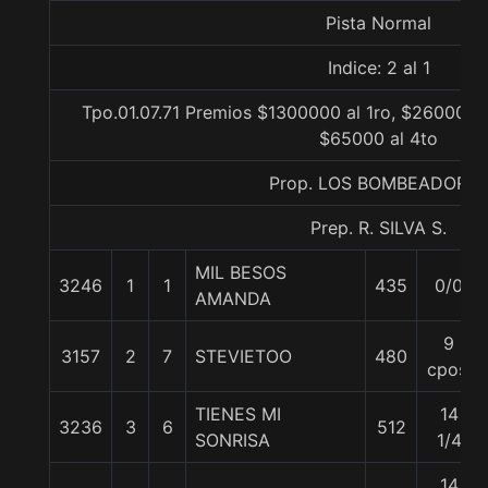
Pista Normal
Indice: 2 al 1
Tpo.01.07.71 Premios $1300000 al 1ro, $260000 a
$65000 al 4to
Prop. LOS BOMBEADORE
Prep. R. SILVA S.
MIL BESOS
3246
1
1
435
0/0
AMANDA
9
3157
2
7
STEVIETOO
480
cpos.
TIENES MI
14
3236
3
6
512
SONRISA
1/4
14