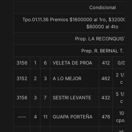
Condicional
Tpo.01.11.36 Premios $1600000 al 1ro, $320000 a
$80000 al 4to
Prop. LA RECONQUISTA
Prep. R. BERNAL T.
3156
1
6
VELETA DE PROA
412
0/0
2 1/2
3152
2
3
A LO MEJOR
462
c
5 1/2
3156
3
7
SESTRI LEVANTE
432
c
10
----
4
11
GUAPA PORTEÑA
476
cpos