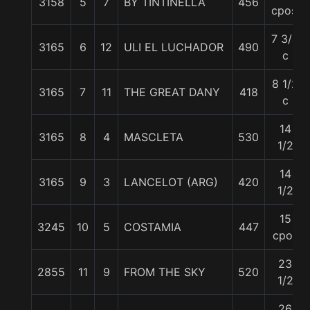
3158
5
7
BY TINTINELLA
456
cpos.
7 3/4
3165
6
12
ULI EL LUCHADOR
490
c
8 1/2
3165
7
11
THE GREAT DANY
418
c
14
3165
8
4
MASCLETA
530
1/2
14
3165
9
3
LANCELOT (ARG)
420
1/2
15
3245
10
5
COSTAMIA
447
cpos
23
2855
11
9
FROM THE SKY
520
1/2
26