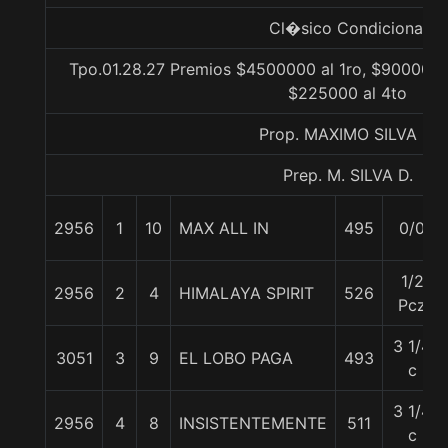
Cl�sico Condicional
Tpo.01.28.27 Premios $4500000 al 1ro, $900000 
$225000 al 4to
Prop. MAXIMO SILVA D.
Prep. M. SILVA D.
2956
1
10
MAX ALL IN
495
0/0
1/2
2956
2
4
HIMALAYA SPIRIT
526
Pcz
3 1/4
3051
3
9
EL LOBO PAGA
493
c
3 1/4
2956
4
8
INSISTENTEMENTE
511
c