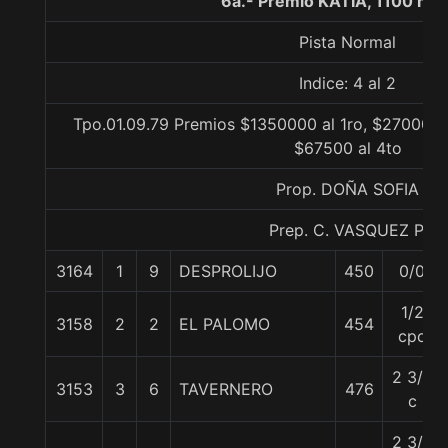
6a.- Premio KATIA, 1100 me
Pista Normal
Indice: 4 al 2
Tpo.01.09.79 Premios $1350000 al 1ro, $270000 a
$67500 al 4to
Prop. DOÑA SOFIA
Prep. C. VASQUEZ P.
3164
1
9
DESPROLIJO
450
0/0
1/2
3158
2
2
EL PALOMO
454
cpo
2 3/4
3153
3
6
TAVERNERO
476
c
2 3/4