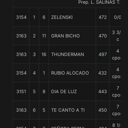
Prep. L. SALINAS T.
3154
1
6
ZELENSKI
472
0/0
3 3/4
3163
2
11
GRAN BICHO
470
c
4
3163
3
16
THUNDERMAN
497
cpos.
4
3154
4
1
RUBIO ALOCADO
432
cpos.
7
3151
5
8
DIA DE LUZ
443
cpos.
7
3163
6
5
TE CANTO A TI
450
cpos.
8 1/4