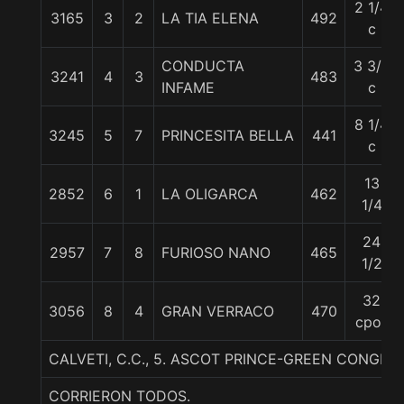
2 1/4
3165
3
2
LA TIA ELENA
492
c
CONDUCTA
3 3/4
3241
4
3
483
INFAME
c
8 1/4
3245
5
7
PRINCESITA BELLA
441
c
13
2852
6
1
LA OLIGARCA
462
1/4
24
2957
7
8
FURIOSO NANO
465
1/2
32
3056
8
4
GRAN VERRACO
470
cpos
CALVETI, C.C., 5. ASCOT PRINCE-GREEN CONGR
CORRIERON TODOS.