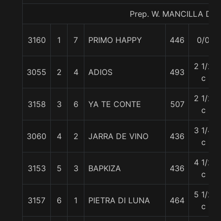
Prep. W. MANCILLA D.
3160
1
7
PRIMO HAPPY
446
0/0
2 1/2
3055
2
4
ADIOS
493
c
2 1/2
3158
3
6
YA TE CONTE
507
c
3 1/4
3060
4
2
JARRA DE VINO
436
c
4 1/2
3153
5
3
BAPKIZA
436
c
5 1/2
3157
6
1
PIETRA DI LUNA
464
c