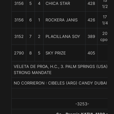
15
3156
5
4
CHICA STAR
428
1/2
17
3156
6
1
ROCKERA JANIS
426
1/4
20
3152
7
2
PLACILLANA SOY
389
cpos
2790
8
5
SKY PRIZE
405
VELETA DE PROA, H.C., 3. PALM SPRINGS (USA)
STRONG MANDATE
NO CORRIERON : CIBELES (ARG) CANDY DUBAI M
-3253-