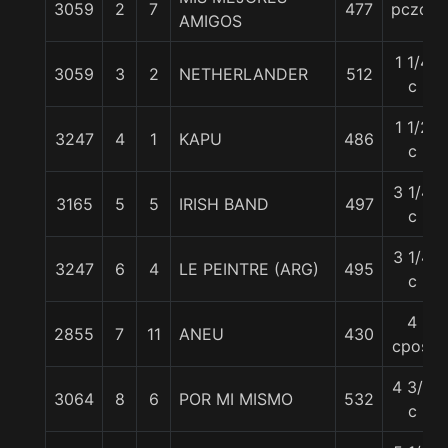
3059
2
7
477
pczo.
AMIGOS
1 1/4
3059
3
2
NETHERLANDER
512
c
1 1/2
3247
4
1
KAPU
486
c
3 1/4
3165
5
5
IRISH BAND
497
c
3 1/4
3247
6
4
LE PEINTRE (ARG)
495
c
4
2855
7
11
ANEU
430
cpos.
4 3/4
3064
8
6
POR MI MISMO
532
c