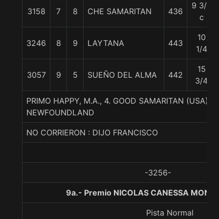
9 3/4
3158
7
8
CHE SAMARITAN
436
c
10
3246
8
9
LAYTANA
443
1/4
15
3057
9
5
SUEÑO DEL ALMA
442
3/4
PRIMO HAPPY, M.A., 4. GOOD SAMARITAN (USA)-
NEWFOUNDLAND
NO CORRIERON : DIJO FRANCISCO
-3256-
9a.- Premio NICOLAS CANESSA MONTT
Pista Normal