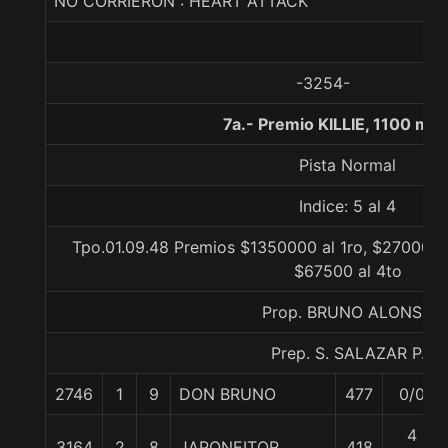
NO CORRIERON : HEART ATTACK
-3254-
7a.- Premio KILLIE, 1100 met
Pista Normal
Indice: 5 al 4
Tpo.01.09.48 Premios $1350000 al 1ro, $270000 a
$67500 al 4to
Prop. BRUNO ALONSO
Prep. S. SALAZAR P.
2746
1
9
DON BRUNO
477
0/0
4
3164
2
8
JAPONEITOR
418