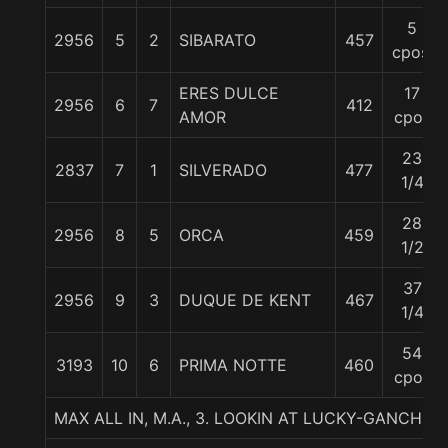
5
2956
5
2
SIBARATO
457
cpos.
ERES DULCE
17
2956
6
7
412
AMOR
cpos
23
2837
7
1
SILVERADO
477
1/4
28
2956
8
5
ORCA
459
1/2
37
2956
9
3
DUQUE DE KENT
467
1/4
54
3193
10
6
PRIMA NOTTE
460
cpos
MAX ALL IN, M.A., 3. LOOKIN AT LUCKY-GANC