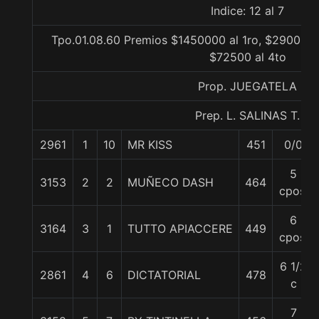
Indice: 12 al 7
Tpo.01.08.60 Premios $1450000 al 1ro, $290000 a
$72500 al 4to
Prop. JUEGATELA
Prep. L. SALINAS T.
2961
1
10
MR KISS
451
0/0
5
3153
2
2
MUÑECO DASH
464
cpos.
6
3164
3
1
TUTTO APIACCERE
449
cpos.
6 1/2
2861
4
6
DICTATORIAL
478
c
7