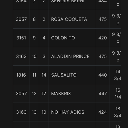
3154
7
7
SEÑORA BERNI
484
c
9 3/4
3057
8
2
ROSA COQUETA
475
c
9 3/4
3151
9
4
COLONITO
420
c
9 3/4
3163
10
3
ALADDIN PRINCE
475
c
14
1816
11
14
SAUSALITO
440
3/4
16
3057
12
12
MAKKRIX
447
1/4
18
3163
13
10
NO HAY ADIOS
424
3/4
18