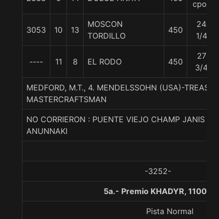
cpos
MOSCON
24
3053
10
13
450
TORDILLO
1/4
27
----
11
8
EL RODO
450
3/4
MEDFORD, M.T., 4. MENDELSSOHN (USA)-TREASU
MASTERCRAFTSMAN
NO CORRIERON : PUENTE VIEJO CHAMP JANIS JO
ANUNNAKI
-3252-
5a.- Premio KHADYR, 1100 m
Pista Normal