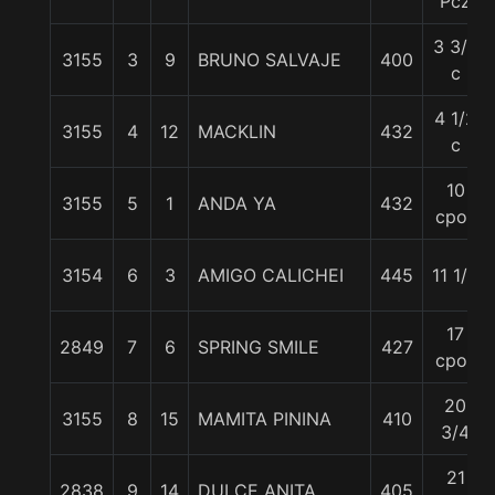
Pcz
3 3/4
3155
3
9
BRUNO SALVAJE
400
c
4 1/2
3155
4
12
MACKLIN
432
c
10
3155
5
1
ANDA YA
432
cpos
3154
6
3
AMIGO CALICHEI
445
11 1/4
17
2849
7
6
SPRING SMILE
427
cpos
20
3155
8
15
MAMITA PININA
410
3/4
21
2838
9
14
DULCE ANITA
405