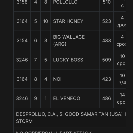
3158
4
8
POLLOLLO
510
c
4
3164
5
10
STAR HONEY
523
cpos.
BIG WALLACE
4
3154
6
3
483
(ARG)
cpos.
10
3246
7
5
LUCKY BOSS
509
cpos
10
3164
8
4
NOI
423
3/4
14
3246
9
1
EL VENECO
486
cpos
DESPROLIJO, C.A., 5. GOOD SAMARITAN (USA)-L
STORM