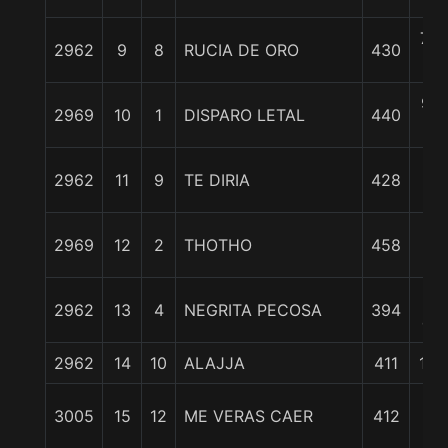
7 3
2962
9
8
RUCIA DE ORO
430
c
9 1
2969
10
1
DISPARO LETAL
440
c
1
2962
11
9
TE DIRIA
428
3/
1
2969
12
2
THOTHO
458
3/
11
2962
13
4
NEGRITA PECOSA
394
cp
2962
14
10
ALAJJA
411
11 1
1
3005
15
12
ME VERAS CAER
412
1/