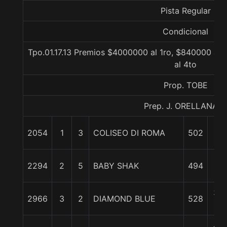
Pista Regular
Condicional
Tpo.01.17.13 Premios $4000000 al 1ro, $840000 al
al 4to
Prop. TOBE
Prep. J. ORELLANA R
2054
1
3
COLISEO DI ROMA
502
0/
1 1
2294
2
5
BABY SHAK
494
c
3 1
2966
3
2
DIAMOND BLUE
528
c
4 1