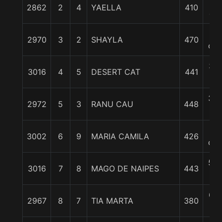
2
2862
2
4
YAELLA
410
cp
3
2970
3
2
SHAYLA
470
cpo
3 1
3016
4
5
DESERT CAT
441
c
3 3
2972
5
3
RANU CAU
448
c
5
3002
6
9
MARIA CAMILA
426
cpo
5 3
3016
7
8
MAGO DE NAIPES
443
c
6 1
2967
8
7
TIA MARTA
380
c