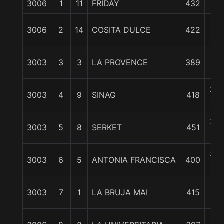
3006
1
11
FRIDAY
432
0/
3/
3006
2
14
COSITA DULCE
422
cp
1
3003
3
3
LA PROVENCE
389
cp
2 3
3003
4
9
SINAG
418
c
3 3
3003
5
8
SERKET
451
c
3 3
3003
6
5
ANTONIA FRANCISCA
400
c
4 1
3003
7
1
LA BRUJA MAI
415
c
5 1