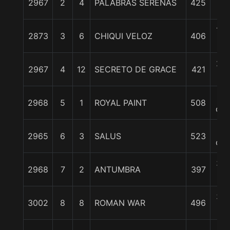
2967
2
4
PALABRAS SERENAS
425
cp
1 3
2873
3
6
CHIQUI VELOZ
406
c
2 1
2967
4
12
SECRETO DE GRACE
421
c
3
2968
5
1
ROYAL PAINT
508
cpo
3
2965
6
3
SALUS
523
cpo
3 1
2968
7
2
ANTUMBRA
397
c
3 1
3002
8
8
ROMAN WAR
496
c