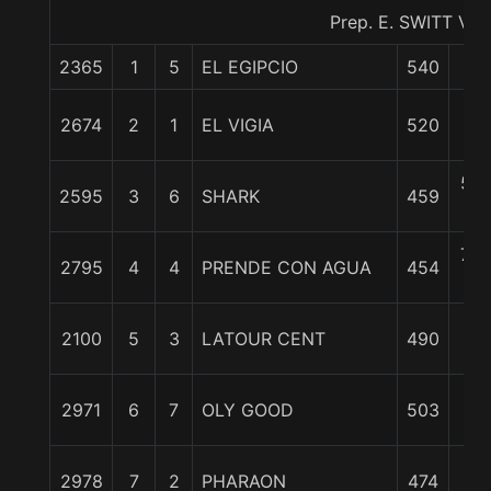
Prep. E. SWITT V.
2365
1
5
EL EGIPCIO
540
0/
1 1
2674
2
1
EL VIGIA
520
c
5 3
2595
3
6
SHARK
459
c
7 3
2795
4
4
PRENDE CON AGUA
454
c
1
2100
5
3
LATOUR CENT
490
1/
1
2971
6
7
OLY GOOD
503
1/
2
2978
7
2
PHARAON
474