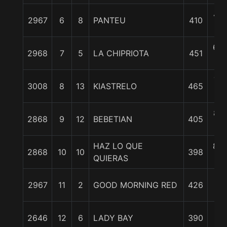
4 1
2967
6
8
PANTEU
410
c
6 3
2968
7
5
LA CHIPRIOTA
451
c
7 1
3008
8
13
KIASTRELO
465
c
8 1
2868
9
12
BEBETIAN
405
c
HAZ LO QUE
8 3
2868
10
10
398
QUIERAS
c
1
2967
11
2
GOOD MORNING RED
426
3/
1
2646
12
6
LADY BAY
390
1/