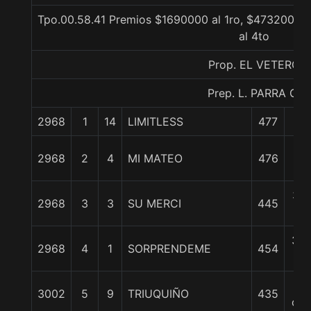
Tpo.00.58.41 Premios $1690000 al 1ro, $473200 al
al 4to
Prop. EL VETERO
Prep. L. PARRA G.
2968
1
14
LIMITLESS
477
0/
1 1
2968
2
4
MI MATEO
476
c
3 1
2968
3
3
SU MERCI
445
c
3 3
2968
4
1
SORPRENDEME
454
c
4
3002
5
9
TRIUQUIÑO
435
cpo