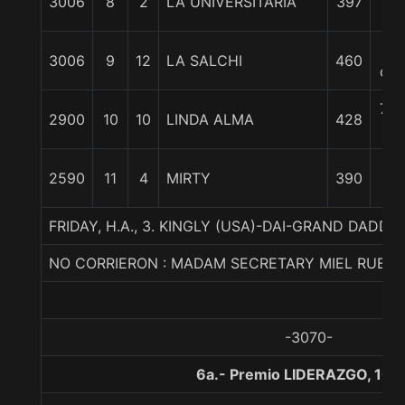
3006
8
2
LA UNIVERSITARIA
397
c
7
3006
9
12
LA SALCHI
460
cpo
7 3
2900
10
10
LINDA ALMA
428
c
3
2590
11
4
MIRTY
390
1/
FRIDAY, H.A., 3. KINGLY (USA)-DAI-GRAND DADDY
NO CORRIERON : MADAM SECRETARY MIEL RUBIA
-3070-
6a.- Premio LIDERAZGO, 100