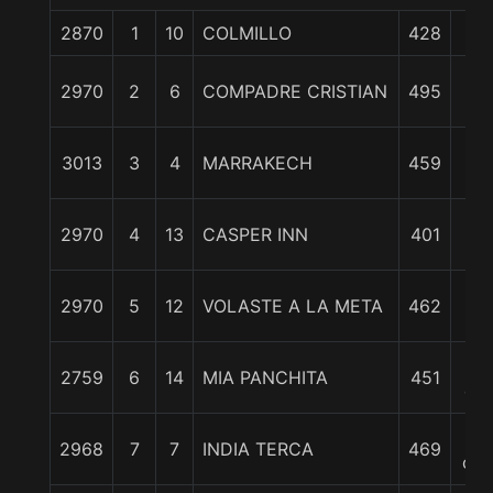
2870
1
10
COLMILLO
428
0/
3/
2970
2
6
COMPADRE CRISTIAN
495
cp
3/
3013
3
4
MARRAKECH
459
cp
1 1
2970
4
13
CASPER INN
401
c
1 1
2970
5
12
VOLASTE A LA META
462
c
2
2759
6
14
MIA PANCHITA
451
cp
3
2968
7
7
INDIA TERCA
469
cpo