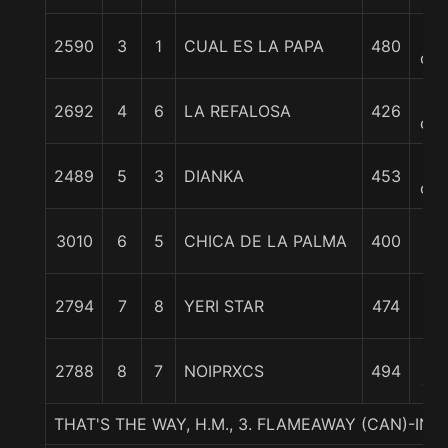
3
2590
3
1
CUAL ES LA PAPA
480
cpo
3
2692
4
6
LA REFALOSA
426
cpo
5
2489
5
3
DIANKA
453
cpo
1
3010
6
5
CHICA DE LA PALMA
400
1/
17
2794
7
8
YERI STAR
474
3/
2
2788
8
7
NOIPRXCS
494
cp
THAT'S THE WAY, H.M., 3. FLAMEAWAY (CAN)-INA