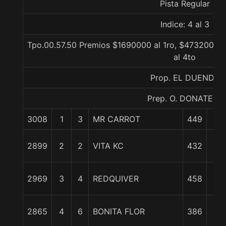
Pista Regular
Indice: 4 al 3
Tpo.00.57.50 Premios $1690000 al 1ro, $473200 al
al 4to
Prop. EL DUENDE
Prep. O. DONATE S.
3008
1
3
MR CARROT
449
0/
7 1
2899
2
2
VITA KC
432
c
1
2969
3
4
REDQUIVER
458
3/
1
2865
4
6
BONITA FLOR
386
3/