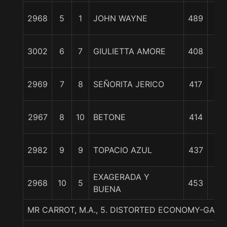
1
2968
5
1
JOHN WAYNE
489
1/
1
3002
6
7
GIULIETTA AMORE
408
1/
1
2969
7
8
SEÑORITA JERICO
417
3/
1
2967
8
10
BETONE
414
1/
1
2982
9
9
TOPACIO AZUL
437
3/
EXAGERADA Y
17
2968
10
5
453
BUENA
cp
MR CARROT, M.A., 5. DISTORTED ECONOMY-GATE