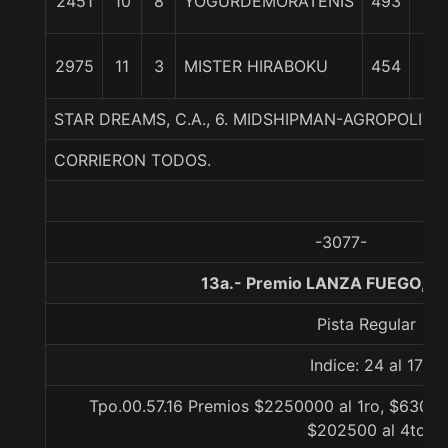
2451
10
8
YOGURDEMORATENIS
493
cp
2
2975
11
3
MISTER HIRABOKU
454
1/
STAR DREAMS, C.A., 6. MIDSHIPMAN-AGROPOLIT
CORRIERON TODOS.
-3077-
13a.- Premio LANZA FUEGO, 1
Pista Regular
Indice: 24 al 17
Tpo.00.57.16 Premios $2250000 al 1ro, $63000
$202500 al 4to