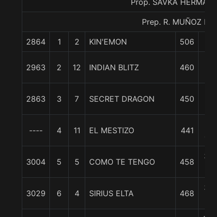
Prop. SAVKA HERMAN
Prep. R. MUÑOZ M.
2864
1
2
KIN'EMON
506
0/
1
2963
2
12
INDIAN BLITZ
460
cp
1 1
2863
3
7
SECRET DRAGON
450
c
2
----
4
11
EL MESTIZO
441
cp
3 1
3004
5
5
COMO TE TENGO
458
c
3 1
3029
6
4
SIRIUS ELTA
468
c