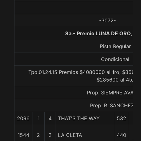
-3072-
8a.- Premio LUNA DE ORO, 14
Pista Regular
Condicional
Tpo.01.24.15 Premios $4080000 al 1ro, $85680
$285600 al 4to
Prop. SIEMPRE AVANT
Prep. R. SANCHEZ Q.
2096
1
4
THAT'S THE WAY
532
0/
2
1544
2
2
LA CLETA
440
cp