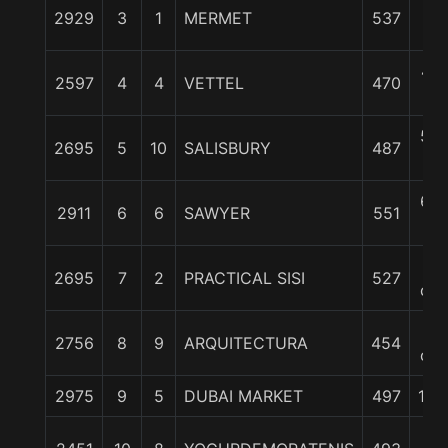
1 1
2929
3
1
MERMET
537
c
4 1
2597
4
4
VETTEL
470
c
5 3
2695
5
10
SALISBURY
487
c
6 3
2911
6
6
SAWYER
551
c
9
2695
7
2
PRACTICAL SISI
527
cpo
9
2756
8
9
ARQUITECTURA
454
cpo
2975
9
5
DUBAI MARKET
497
17 1
1