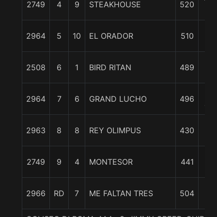
2749
4
9
STEAKHOUSE
520
c
1
2964
5
10
EL ORADOR
510
3/
1
2508
6
1
BIRD RITAN
489
3/
17
2964
7
6
GRAND LUCHO
496
cp
2
2963
8
8
REY OLIMPUS
430
1/
2
2749
9
4
MONTESOR
441
1/
2966
RD
7
ME FALTAN TRES
504