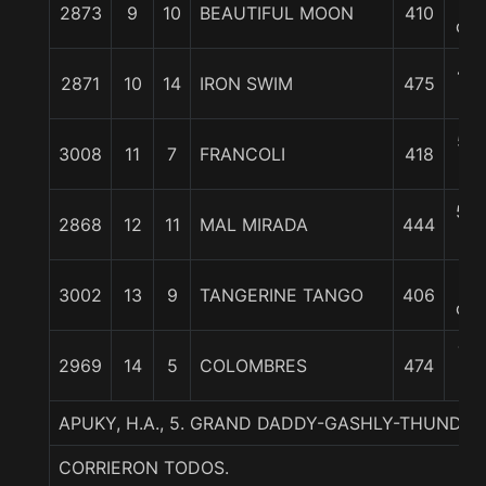
4
2873
9
10
BEAUTIFUL MOON
410
cpo
4 1
2871
10
14
IRON SWIM
475
c
5 1
3008
11
7
FRANCOLI
418
c
5 3
2868
12
11
MAL MIRADA
444
c
7
3002
13
9
TANGERINE TANGO
406
cpo
7 1
2969
14
5
COLOMBRES
474
c
APUKY, H.A., 5. GRAND DADDY-GASHLY-THUNDE
CORRIERON TODOS.