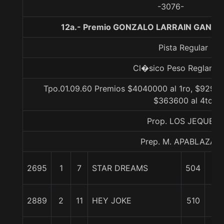
-3076-
12a.- Premio GONZALO LARRAIN GANDAR
Pista Regular
Cl�sico Peso Reglame
Tpo.01.09.60 Premios $4040000 al 1ro, $92920
$363600 al 4to
Prop. LOS JEQUES
Prep. M. APABLAZA G
2695
1
7
STAR DREAMS
504
0/
3/
2889
2
11
HEY JOKE
510
cp