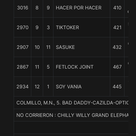
3
3016
8
9
HACER POR HACER
410
cpo
5 1
2970
9
3
TIKTOKER
421
c
6 1
2907
10
11
SASUKE
432
c
6 1
2867
11
5
FETLOCK JOINT
467
c
7 1
2934
12
1
SOY VANIA
445
c
COLMILLO, M.N., 5. BAD DADDY-CAZILDA-OPTIC 
NO CORRIERON : CHILLY WILLY GRAND ELEPHANT