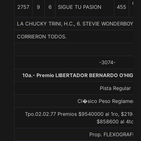
6 3
2757
9
6
SIGUE TU PASION
455
c
LA CHUCKY TRINI, H.C., 6. STEVIE WONDERBOY-N
CORRIERON TODOS.
-3074-
10a.- Premio LIBERTADOR BERNARDO O'HIGGI
Pista Regular
Cl�sico Peso Reglamento 
Tpo.02.02.77 Premios $9540000 al 1ro, $219420
$858600 al 4to
Prop. FLEXOGRAFICA