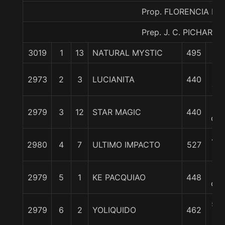
Prop. FLORENCIA PA
Prep. J. C. PICHARA J
3019
1
13
NATURAL MYSTIC
495
0/
2
2973
2
3
LUCIANITA
440
cp
3
2979
3
12
STAR MAGIC
440
cpo
4 1
2980
4
7
ULTIMO IMPACTO
527
c
5
2979
5
1
KE PACQUIAO
448
cpo
5 1
2979
6
2
YOLIQUIDO
462
c