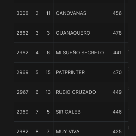
1/
3008
2
11
CANOVANAS
456
cp
1 1
2862
3
3
GUANAQUERO
478
c
2 1
2962
4
6
MI SUEÑO SECRETO
441
c
2 1
2969
5
15
PATPRINTER
470
c
3 1
2967
6
13
RUBIO CRUZADO
449
c
3 1
2969
7
5
SIR CALEB
446
c
6 3
2982
8
7
MUY VIVA
425
c