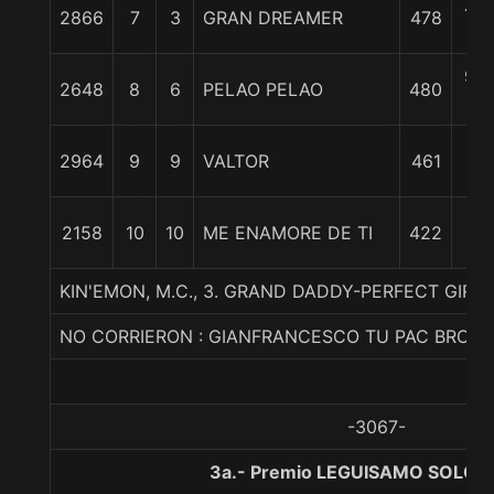
7 3
2866
7
3
GRAN DREAMER
478
c
9 1
2648
8
6
PELAO PELAO
480
c
1
2964
9
9
VALTOR
461
1/
1
2158
10
10
ME ENAMORE DE TI
422
1/
KIN'EMON, M.C., 3. GRAND DADDY-PERFECT GIRLS
NO CORRIERON : GIANFRANCESCO TU PAC BRON
-3067-
3a.- Premio LEGUISAMO SOLO, 