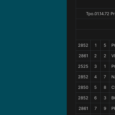
Tpo.01.14.72 P
2852
1
5
P
2861
2
2
V
2525
3
1
P
2852
4
7
N
2850
5
8
C
2852
6
3
B
2861
7
9
P