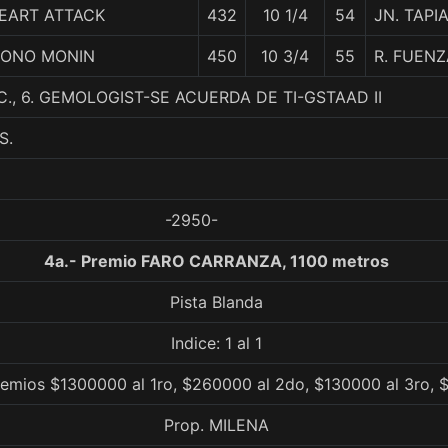
EART ATTACK
432
10 1/4
54
JN. TAPI
ONO MONIN
450
10 3/4
55
R. FUENZ
C., 6. GEMOLOGIST-SE ACUERDA DE TI-GSTAAD II
S.
-2950-
4a.- Premio FARO CARRANZA, 1100 metros
Pista Blanda
Indice: 1 al 1
remios $1300000 al 1ro, $260000 al 2do, $130000 al 3ro, 
Prop. MILENA