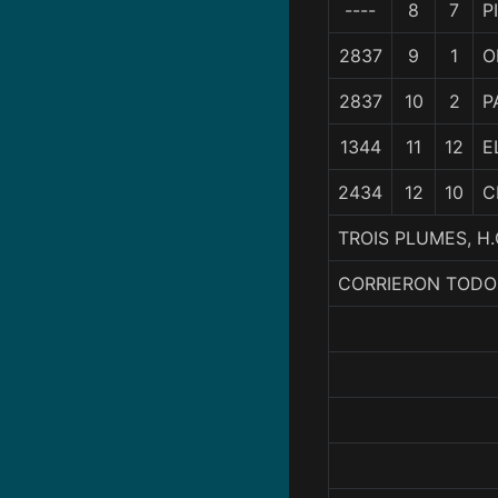
----
8
7
P
2837
9
1
O
2837
10
2
P
1344
11
12
E
2434
12
10
C
TROIS PLUMES, H
CORRIERON TODO