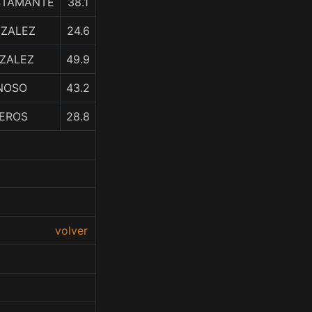
USTAMANTE
38.1
NZALEZ
24.6
NZALEZ
49.9
ONOSO
43.2
TEROS
28.8
volver