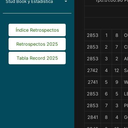
Tpo.01.00.90 P
Stud Book y Estadística
Índice Retrospectos
2853
1
8
O
Retrospectos 2025
2853
2
7
C
Tabla Record 2025
2853
3
2
A
2742
4
12
S
2741
5
9
W
2853
6
5
L
2853
7
3
P
2841
8
4
G