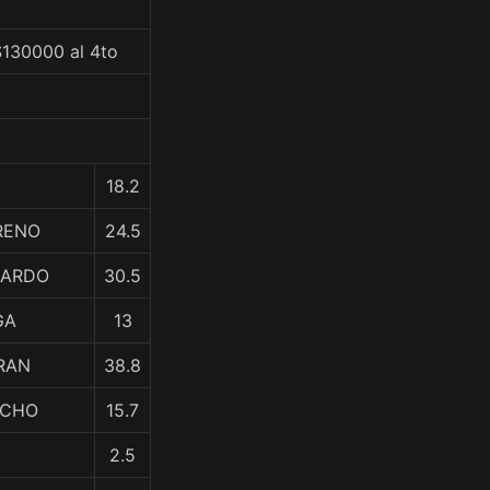
$130000 al 4to
18.2
RENO
24.5
AJARDO
30.5
GA
13
GRAN
38.8
ACHO
15.7
2.5