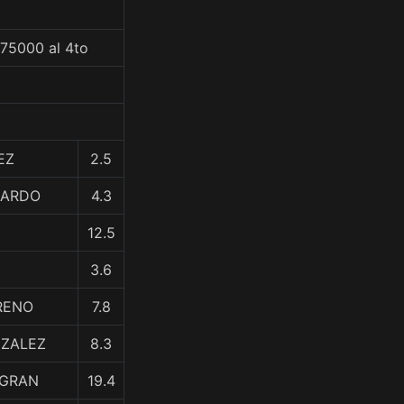
$75000 al 4to
EZ
2.5
AJARDO
4.3
12.5
3.6
RENO
7.8
NZALEZ
8.3
AGRAN
19.4