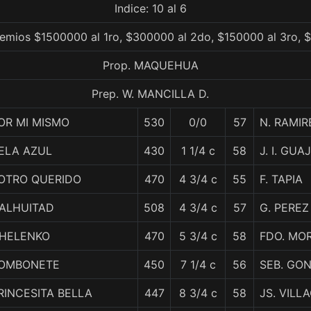
Indice: 10 al 6
remios $1500000 al 1ro, $300000 al 2do, $150000 al 3ro, 
Prop. MAQUEHUA
Prep. W. MANCILLA D.
OR MI MISMO
530
0/0
57
N. RAMIR
ELA AZUL
430
1 1/4 c
58
J. I. GU
OTRO QUERIDO
470
4 3/4 c
55
F. TAPIA
ALHUITAD
508
4 3/4 c
57
G. PEREZ
HELENKO
470
5 3/4 c
58
FDO. MO
OMBONETE
450
7 1/4 c
56
SEB. GO
RINCESITA BELLA
447
8 3/4 c
58
JS. VILL