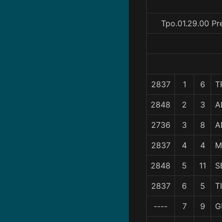
Tpo.01.29.00 Pr
2837
1
6
T
2848
2
3
A
2736
3
8
A
2837
4
4
M
2848
5
11
S
2837
6
5
T
----
7
9
G