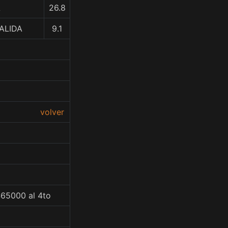
A
26.8
ALIDA
9.1
volver
$65000 al 4to