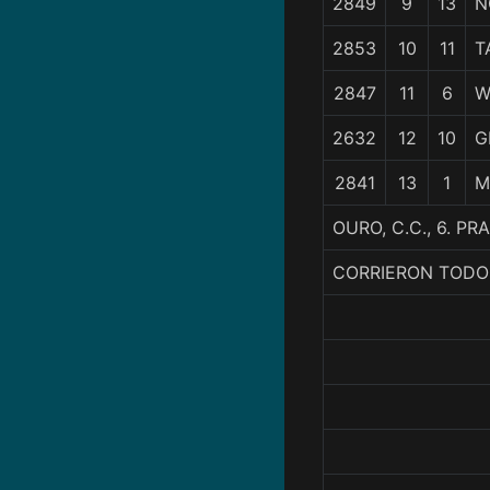
2849
9
13
N
2853
10
11
T
2847
11
6
W
2632
12
10
G
2841
13
1
M
OURO, C.C., 6. 
CORRIERON TODO