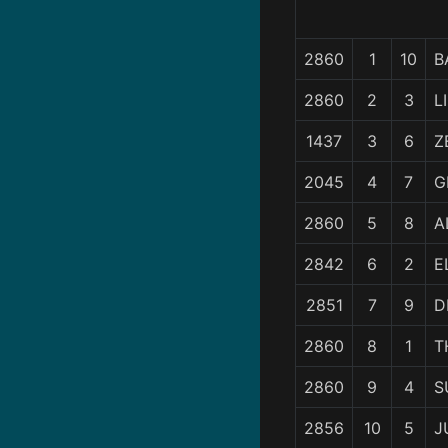
2860
1
10
B
2860
2
3
L
1437
3
6
Z
2045
4
7
G
2860
5
8
A
2842
6
2
E
2851
7
9
D
2860
8
1
T
2860
9
4
S
2856
10
5
J