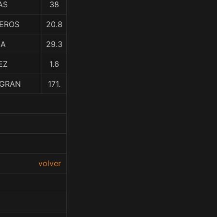
AS
38
TEROS
20.8
GA
29.3
EZ
1.6
AGRAN
171.
volver