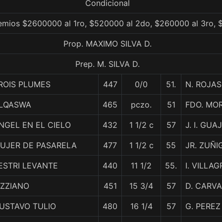
Condicional
emios $2600000 al 1ro, $520000 al 2do, $260000 al 3ro, 
Prop. MAXIMO SILVA D.
Prep. M. SILVA D.
ROIS PLUMES
447
0/0
51.
N. ROJAS
LQASWA
465
pczo.
51
FDO. MO
NGEL EN EL CIELO
432
1 1/2 c
57
J. I. GU
UJER DE PASARELA
477
1 1/2 c
55
JR. ZUÑI
ESTRI LEVANTE
440
11 1/2
55.
I. VILLA
IZZIANO
451
15 3/4
57
D. CARV
USTAVO TULIO
480
16 1/4
57
G. PEREZ