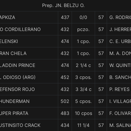
Prep. JN. BELZU O.
APKIZA
437
0/0
57
G. RODR
IO CORDILLERANO
432
pczo.
57
J. HERRE
ELENSKI
474
1 cpo.
57
C. E. UR
RAN CHELA
432
1 cpo.
57
M. A. D
LADDIN PRINCE
474
2 1/4 c
57
W. QUIN
L ODIOSO (ARG)
452
3 cpos.
57
B. SANC
EFENSOR ROJO
432
3 3/4 c
57
P. REYES
HUNDERMAN
502
5 cpos.
57
I. VILLA
UPER PIRATA
483
10 cpos
57
F. OLIVA
USTINSITO CRACK
434
11 1/4
57
M. SALIN