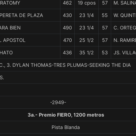
IRATOMY
462
19 cpos
57
M. SALIN
PERETA DE PLAZA
430
23 1/4
55
W. QUIN
ARA BIEN
490
23 1/4
57
C. ORTE
L APOSTOL
470
25 1/2
57
N. RAMIR
HATO
436
35 1/2
53
JS. VILL
.C., 3. DYLAN THOMAS-TRES PLUMAS-SEEKING THE DIA
S.
-2949-
3a.- Premio FIERO, 1200 metros
Pista Blanda