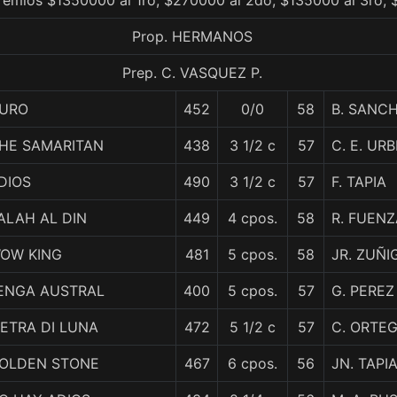
remios $1350000 al 1ro, $270000 al 2do, $135000 al 3ro, 
Prop. HERMANOS
Prep. C. VASQUEZ P.
URO
452
0/0
58
B. SANC
HE SAMARITAN
438
3 1/2 c
57
C. E. UR
DIOS
490
3 1/2 c
57
F. TAPIA
ALAH AL DIN
449
4 cpos.
58
R. FUENZ
OW KING
481
5 cpos.
58
JR. ZUÑI
ENGA AUSTRAL
400
5 cpos.
57
G. PEREZ
IETRA DI LUNA
472
5 1/2 c
57
C. ORTE
OLDEN STONE
467
6 cpos.
56
JN. TAPI