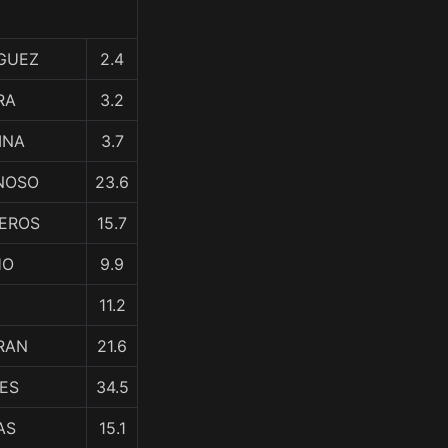
IGUEZ
2.4
RA
3.2
BINA
3.7
ONOSO
23.6
TEROS
15.7
HO
9.9
11.2
GRAN
21.6
RES
34.5
AS
15.1