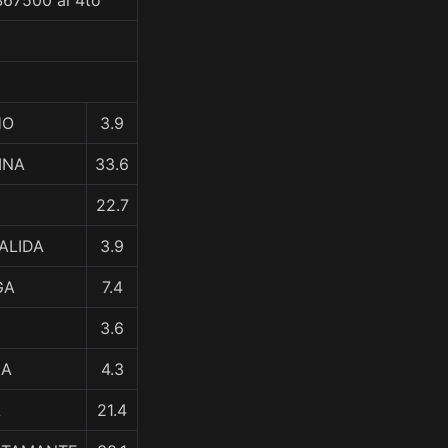
$67500 al 4to
HO
3.9
BINA
33.6
22.7
ALIDA
3.9
GA
7.4
3.6
GA
4.3
A
21.4