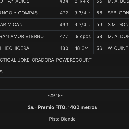
O HAY ADIOS
434
8 1/4 c
56
M. A. B
ANGO Y COMPAS
472
9 3/4 c
56
SEB. GO
AR MICAN
463
9 3/4 c
56
SIM. GO
RAN AMOR ETERNO
477
18 cpos
58
M. A. D
I HECHICERA
480
18 3/4
56
W. QUIN
PRACTICAL JOKE-ORADORA-POWERSCOURT
S.
-2948-
2a.- Premio FITO, 1400 metros
Pista Blanda