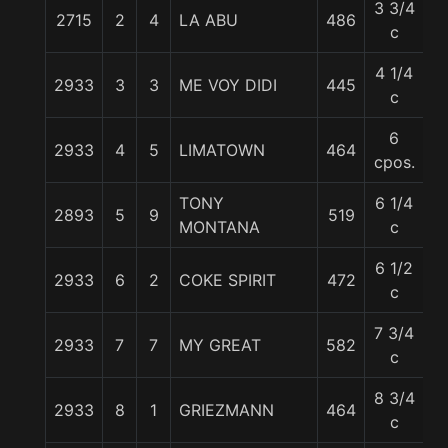
3 3/4
2715
2
4
LA ABU
486
5
c
4 1/4
2933
3
3
ME VOY DIDI
445
5
c
6
2933
4
5
LIMATOWN
464
6
cpos.
TONY
6 1/4
2893
5
9
519
5
MONTANA
c
6 1/2
2933
6
2
COKE SPIRIT
472
5
c
7 3/4
2933
7
7
MY GREAT
582
53
c
8 3/4
2933
8
1
GRIEZMANN
464
5
c