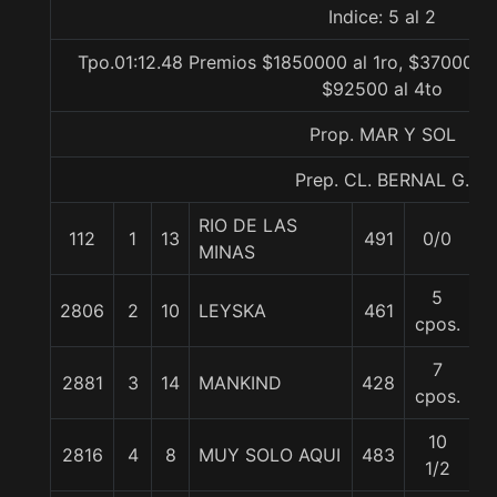
Indice: 5 al 2
Tpo.01:12.48 Premios $1850000 al 1ro, $370000 a
$92500 al 4to
Prop. MAR Y SOL
Prep. CL. BERNAL G.
RIO DE LAS
112
1
13
491
0/0
5
MINAS
5
2806
2
10
LEYSKA
461
56
cpos.
7
2881
3
14
MANKIND
428
5
cpos.
10
2816
4
8
MUY SOLO AQUI
483
5
1/2