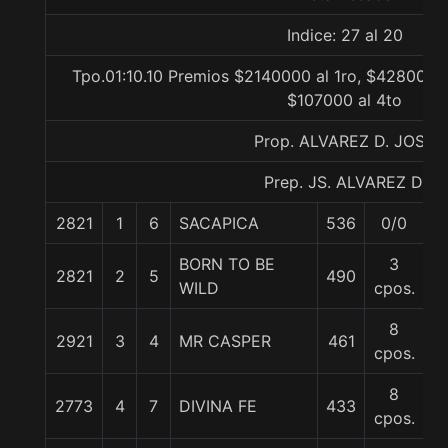
Indice: 27 al 20
Tpo.01:10.10 Premios $2140000 al 1ro, $428000 a
$107000 al 4to
Prop. ALVAREZ D. JOSE
Prep. JS. ALVAREZ D.
2821
1
6
SACAPICA
536
0/0
5
BORN TO BE
3
2821
2
5
490
5
WILD
cpos.
8
2921
3
4
MR CASPER
461
5
cpos.
8
2773
4
7
DIVINA FE
433
5
cpos.