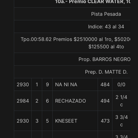
10a.- Premio CLEAR WATER, 1000
Pista Pesada
Indice: 43 al 34
Tpo.00:58.62 Premios $2510000 al 1ro, $502000 a
$125500 al 4to
Prop. BARROS NEGROS
Prep. D. MATTE D.
2930
1
9
NA NI NA
484
0/0
5
2 1/4
2984
2
6
RECHAZADO
494
5
c
3 3/4
2930
3
5
KNESEET
473
6
c
3 3/4