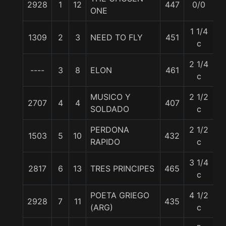
2928
1
12
447
0/0
5
ONE
1 1/4
1309
2
3
NEED TO FLY
451
5
c
2 1/4
----
3
8
ELON
461
5
c
MUSICO Y
2 1/2
2707
4
4
407
5
SOLDADO
c
PERDONA
2 1/2
1503
5
10
432
5
RAPIDO
c
3 1/4
2817
6
13
TRES PRINCIPES
465
5
c
POETA GRIEGO
4 1/2
2928
7
11
435
5
(ARG)
c