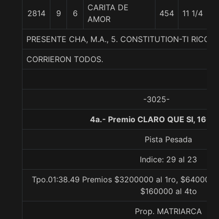
CARITA DE
2814
9
6
454
11 1/4
5
AMOR
PRESENTE CHA, M.A., 5. CONSTITUTION-TI RICOR
CORRIERON TODOS.
-3025-
4a.- Premio CLARO QUE SI, 1600
Pista Pesada
Indice: 29 al 23
Tpo.01:38.49 Premios $3200000 al 1ro, $640000 a
$160000 al 4to
Prop. MATRIARCA