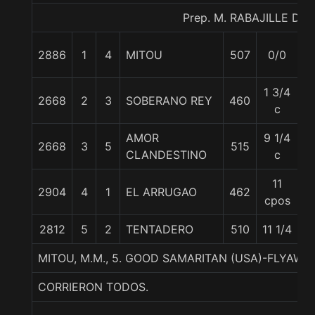
Prep. M. RABAJILLE D.
2886
1
4
MITOU
507
0/0
5
1 3/4
2668
2
3
SOBERANO REY
460
5
c
AMOR
9 1/4
2668
3
5
515
5
CLANDESTINO
c
11
2904
4
1
EL ARRUGAO
462
5
cpos
2812
5
2
TENTADERO
510
11 1/4
5
MITOU, M.M., 5. GOOD SAMARITAN (USA)-FLYAW
CORRIERON TODOS.