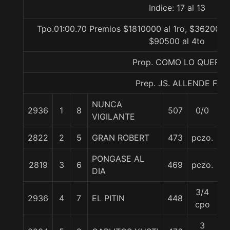
Indice: 17 al 13
Tpo.01:00.70 Premios $1810000 al 1ro, $362000 a
$90500 al 4to
Prop. COMO LO QUERI
Prep. JS. ALLENDE F.
NUNCA
2936
1
8
507
0/0
5
VIGILANTE
2822
2
5
GRAN ROBERT
473
pczo.
5
PONGASE AL
2819
3
6
469
pczo.
5
DIA
3/4
2936
4
7
EL PITIN
448
5
cpo
3