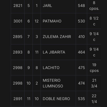
8
2821
5
1
JARL
548
5
cpos.
8 1/2
3001
6
12
PATMAHO
530
5
c
9 1/4
2895
7
3
ZULEMA ZAHIR
410
5
c
9 1/4
2893
8
11
LA JIBARITA
464
5
c
19
2998
9
8
LACHITO
475
5
cpos
MISTERIO
21
2998
10
2
474
5
LUMINOSO
3/4
22
2891
11
10
DOBLE NEGRO
535
5
1/4