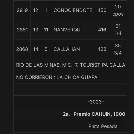
20
2919
12
1
CONOCIENDOTE
450
5
cpos
21
2881
13
11
NANVERQUI
416
5
1/4
35
2868
14
5
CALLAHAN
438
5
3/4
RIO DE LAS MINAS, M.C., 7. TOURIST-PA CALLA-P
NO CORRIERON : LA CHICA GUAPA
-3023-
2a.- Premio CAHUIN, 1000 me
Pista Pesada