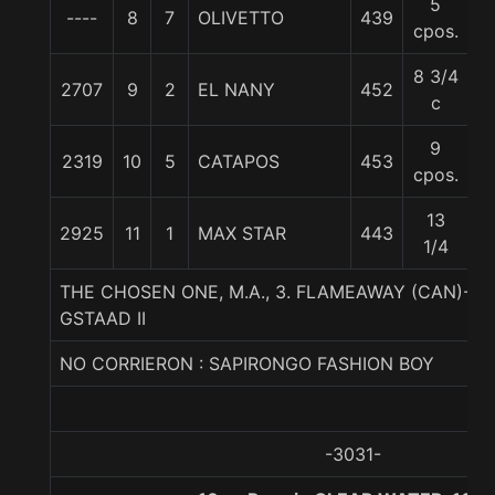
5
----
8
7
OLIVETTO
439
5
cpos.
8 3/4
2707
9
2
EL NANY
452
5
c
9
2319
10
5
CATAPOS
453
5
cpos.
13
2925
11
1
MAX STAR
443
5
1/4
THE CHOSEN ONE, M.A., 3. FLAMEAWAY (CAN)-P
GSTAAD II
NO CORRIERON : SAPIRONGO FASHION BOY
-3031-