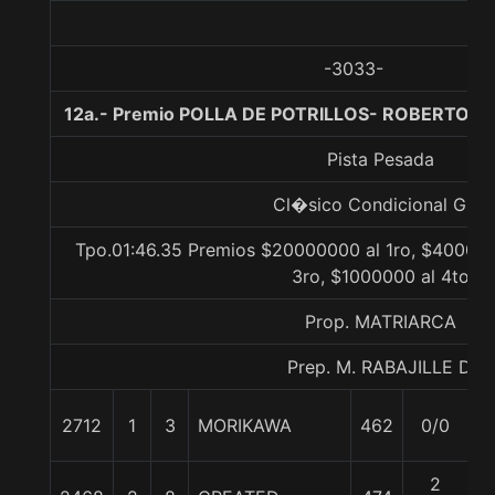
-3033-
12a.- Premio POLLA DE POTRILLOS- ROBERTO AL
Pista Pesada
Cl�sico Condicional Gr. 1
Tpo.01:46.35 Premios $20000000 al 1ro, $400000
3ro, $1000000 al 4to
Prop. MATRIARCA
Prep. M. RABAJILLE D.
2712
1
3
MORIKAWA
462
0/0
5
2