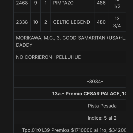
2468
9
1
PIMPAZO
486
5
1/2
13
2338
10
2
CELTIC LEGEND
480
5
3/4
MORIKAWA, M.C., 3. GOOD SAMARITAN (USA)-LA
DADDY
NO CORRIERON : PELLUHUE
-3034-
13a.- Premio CESAR PALACE, 100
Pista Pesada
Indice: 5 al 2
Tpo.01:01.39 Premios $1710000 al 1ro, $342000 a