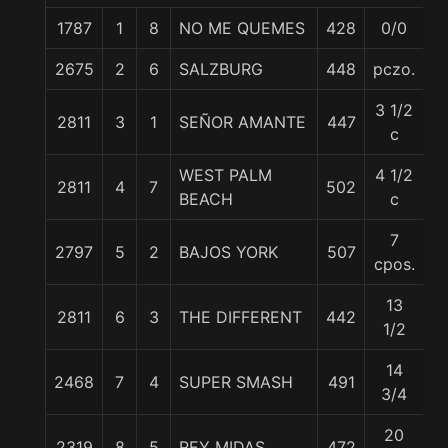
1787
1
8
NO ME QUEMES
428
0/0
5
2675
2
6
SALZBURG
448
pczo.
5
3 1/2
2811
3
1
SEÑOR AMANTE
447
5
c
WEST PALM
4 1/2
2811
4
7
502
5
BEACH
c
7
2797
5
2
BAJOS YORK
507
5
cpos.
13
2811
6
3
THE DIFFERENT
442
5
1/2
14
2468
7
4
SUPER SMASH
491
54
3/4
20
2319
8
5
REY MIDAS
472
5