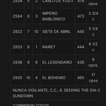
2934
5
2
CARLITOS YUSTI
476
5
cpos.
IMPERIO
3 3/4
2584
6
3
473
5
BABILONICO
c
5 1/4
2822
7
10
SIETE DE ABRIL
445
5
c
8 1/2
2933
8
1
RAIRET
444
5
c
9
2936
9
9
EL LEGENDARIO
439
5
cpos.
17
2935
10
4
EL BOHEMIO
465
56
cpos
NUNCA VIGILANTE, C.C., 6. SEEKING THE DIA-CA
SUNDOWN
CORRIERON TODOS.