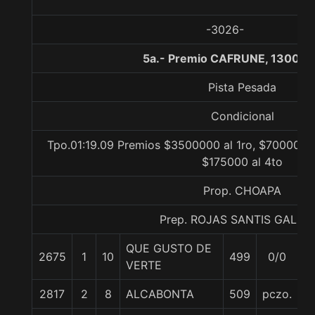
-3026-
5a.- Premio CAFRUNE, 1300 m
Pista Pesada
Condicional
Tpo.01:19.09 Premios $3500000 al 1ro, $700000 a
$175000 al 4to
Prop. CHOAPA
Prep. ROJAS SANTIS GALIN
QUE GUSTO DE
2675
1
10
499
0/0
5
VERTE
2817
2
8
ALCABONTA
509
pczo.
5