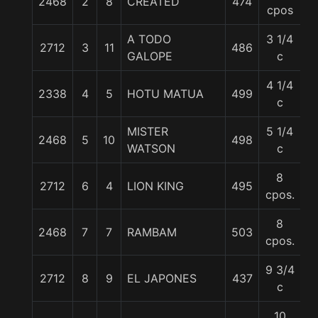
2468
2
8
CREATED
474
5
cpos
A TODO
3 1/4
2712
3
11
486
5
GALOPE
c
4 1/4
2338
4
5
HOTU MATUA
499
5
c
MISTER
5 1/4
2468
5
10
498
5
WATSON
c
8
2712
6
4
LION KING
495
5
cpos.
8
2468
7
7
RAMBAM
503
5
cpos.
9 3/4
2712
8
9
EL JAPONES
437
5
c
10