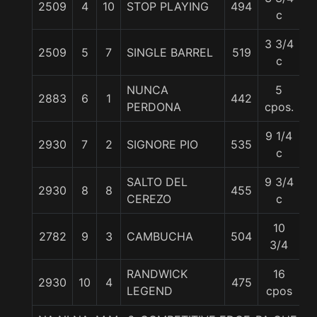
2509
4
10
STOP PLAYING
494
5
c
3 3/4
2509
5
7
SINGLE BARREL
519
5
c
NUNCA
5
2883
6
1
442
56
PERDONA
cpos.
9 1/4
2930
7
2
SIGNORE PIO
535
5
c
SALTO DEL
9 3/4
2930
8
8
455
5
CEREZO
c
10
2782
9
3
CAMBUCHA
504
5
3/4
RANDWICK
16
2930
10
4
475
56
LEGEND
cpos