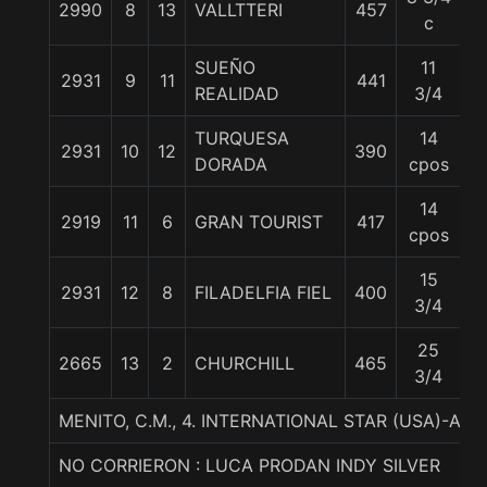
2990
8
13
VALLTTERI
457
5
c
SUEÑO
11
2931
9
11
441
5
REALIDAD
3/4
TURQUESA
14
2931
10
12
390
5
DORADA
cpos
14
2919
11
6
GRAN TOURIST
417
5
cpos
15
2931
12
8
FILADELFIA FIEL
400
5
3/4
25
2665
13
2
CHURCHILL
465
5
3/4
MENITO, C.M., 4. INTERNATIONAL STAR (USA)-A
NO CORRIERON : LUCA PRODAN INDY SILVER