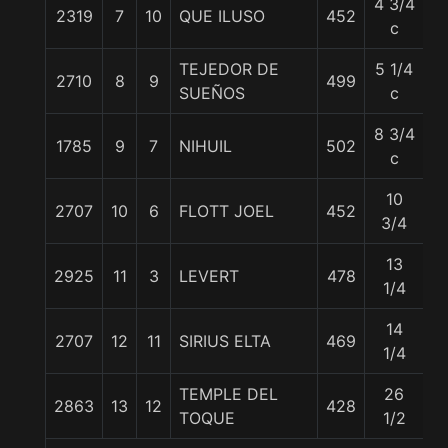
4 3/4
2319
7
10
QUE ILUSO
452
5
c
TEJEDOR DE
5 1/4
2710
8
9
499
5
SUEÑOS
c
8 3/4
1785
9
7
NIHUIL
502
5
c
10
2707
10
6
FLOTT JOEL
452
5
3/4
13
2925
11
3
LEVERT
478
5
1/4
14
2707
12
11
SIRIUS ELTA
469
5
1/4
TEMPLE DEL
26
2863
13
12
428
57
TOQUE
1/2