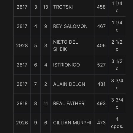
1 1/4
2817
3
13
TROTSKI
458
5
c
1 1/4
2817
4
9
REY SALOMON
467
5
c
NIETO DEL
2 1/2
2928
5
3
406
5
SHEIK
c
3 1/2
2817
6
4
ISTRIONICO
527
5
c
3 3/4
2817
7
2
ALAIN DELON
481
5
c
3 3/4
2818
8
11
REAL FATHER
493
5
c
4
2926
9
6
CILLIAN MURPHI
473
5
cpos.