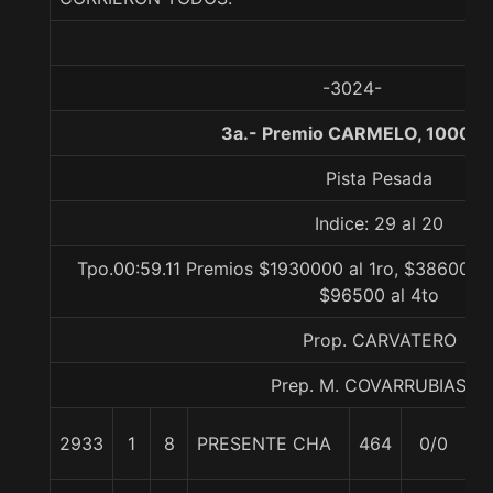
-3024-
3a.- Premio CARMELO, 1000 m
Pista Pesada
Indice: 29 al 20
Tpo.00:59.11 Premios $1930000 al 1ro, $386000 a
$96500 al 4to
Prop. CARVATERO
Prep. M. COVARRUBIAS E.
2933
1
8
PRESENTE CHA
464
0/0
5