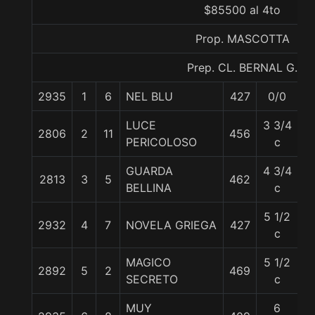
$85500 al 4to
Prop. MASCOTTA
Prep. CL. BERNAL G.
2935
1
6
NEL BLU
427
0/0
5
LUCE
3 3/4
2806
2
11
456
5
PERICOLOSO
c
GUARDA
4 3/4
2813
3
5
462
5
BELLINA
c
5 1/2
2932
4
7
NOVELA GRIEGA
427
5
c
MAGICO
5 1/2
2892
5
2
469
5
SECRETO
c
MUY
6