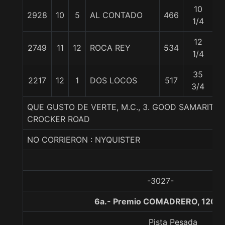
10
2928
10
5
AL CONTADO
466
5
1/4
12
2749
11
12
ROCA REY
534
5
1/4
35
2217
12
1
DOS LOCOS
517
5
3/4
QUE GUSTO DE VERTE, M.C., 3. GOOD SAMARITAN
CROCKER ROAD
NO CORRIERON : NYQUISTER
-3027-
6a.- Premio COMADRERO, 1200 
Pista Pesada