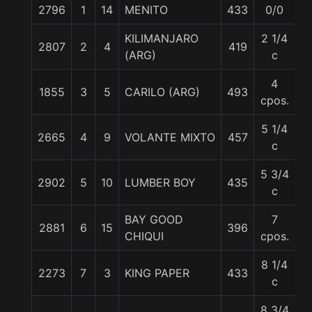
2796
1
14
MENITO
433
0/0
5
KILIMANJARO
2 1/4
2807
2
4
419
5
(ARG)
c
4
1855
3
5
CARILO (ARG)
493
5
cpos.
5 1/4
2665
4
9
VOLANTE MIXTO
457
5
c
5 3/4
2902
5
10
LUMBER BOY
435
5
c
BAY GOOD
7
2881
6
15
396
5
CHIQUI
cpos.
8 1/4
2273
7
3
KING PAPER
433
5
c
8 3/4