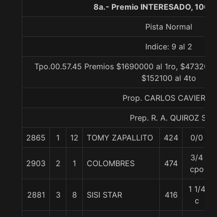
8a.- Premio INTERESADO, 1000
Pista Normal
Indice: 9 al 2
Tpo.00.57.45 Premios $1690000 al 1ro, $473200 
$152100 al 4to
Prop. CARLOS CAVIERES
Prep. R. A. QUIROZ S.
2865
1
12
TOMY ZAPALLITO
424
0/0
3/4
2903
2
1
COLOMBRES
474
cpo
1 1/4
2881
3
8
SISI STAR
416
c