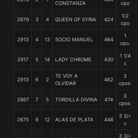
CONSTANZA
cpo
1/2
2879
3
4
QUEEN OF SYRIA
424
cpo
1
2913
4
13
SOCIO MANUEL
464
cpo.
1 1/4
2917
5
14
LADY CHROME
430
c
TE VOY A
3
2913
6
2
462
OLVIDAR
cpos.
3
2867
7
5
TORDILLA DIVINA
474
cpos.
3 3/4
2875
8
12
ALAS DE PLATA
448
c
3 3/4