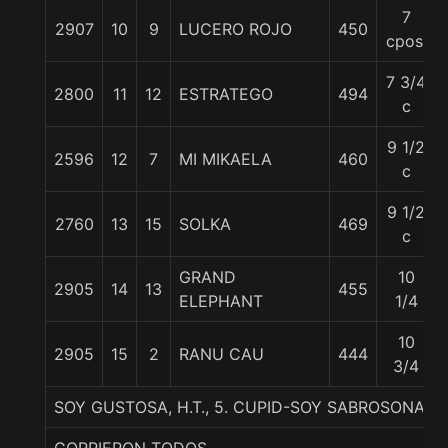
7
2907
10
9
LUCERO ROJO
450
cpos.
7 3/4
2800
11
12
ESTRATEGO
494
c
9 1/2
2596
12
7
MI MIKAELA
460
c
9 1/2
2760
13
15
SOLKA
469
c
GRAND
10
2905
14
13
455
ELEPHANT
1/4
10
2905
15
2
RANU CAU
444
3/4
SOY GUSTOSA, H.T., 5. CUPID-SOY SABROSONA-