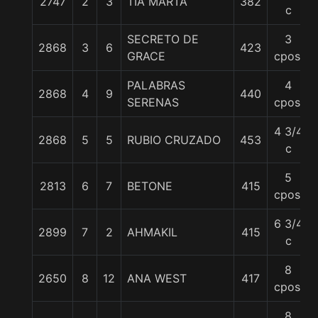
2747
2
3
TIA MARTA
382
c
SECRETO DE
3
2868
3
6
423
GRACE
cpos.
PALABRAS
4
2868
4
9
440
SERENAS
cpos.
4 3/4
2868
5
5
RUBIO CRUZADO
453
c
5
2813
6
7
BETONE
415
cpos.
6 3/4
2899
7
2
AHMAKIL
415
c
8
2650
8
12
ANA WEST
417
cpos.
8