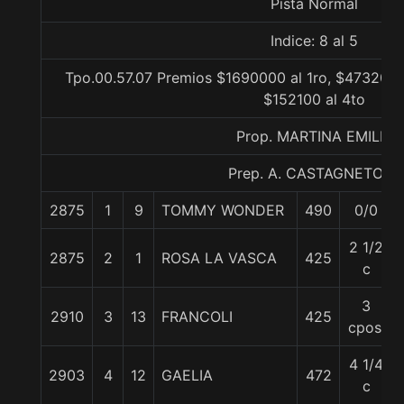
Pista Normal
Indice: 8 al 5
Tpo.00.57.07 Premios $1690000 al 1ro, $473200 
$152100 al 4to
Prop. MARTINA EMILIA
Prep. A. CASTAGNETO U.
2875
1
9
TOMMY WONDER
490
0/0
2 1/2
2875
2
1
ROSA LA VASCA
425
c
3
2910
3
13
FRANCOLI
425
cpos.
4 1/4
2903
4
12
GAELIA
472
c