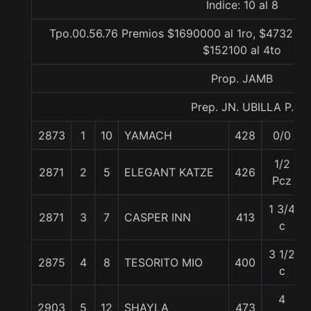
Indice: 10 al 8
Tpo.00.56.76 Premios $1690000 al 1ro, $473200 
$152100 al 4to
Prop. JAMB
Prep. JN. UBILLA P.
2873
1
10
YAMACH
428
0/0
1/2
2871
2
5
ELEGANT KATZE
426
Pcz
1 3/4
2871
3
7
CASPER INN
413
c
3 1/2
2875
4
8
TESORITO MIO
400
c
4
2903
5
12
SHAYLA
473