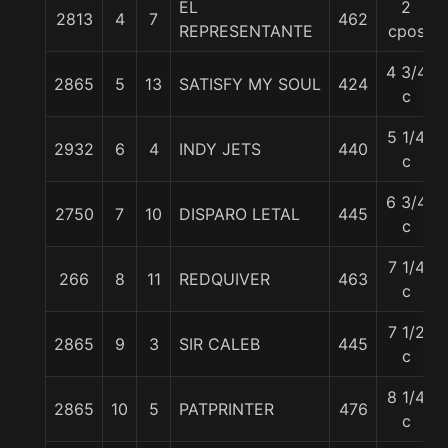
EL
2
2813
4
7
462
REPRESENTANTE
cpos
4 3/4
2865
5
13
SATISFY MY SOUL
424
c
5 1/4
2932
6
4
INDY JETS
440
c
6 3/4
2750
7
10
DISPARO LETAL
445
c
7 1/4
266
8
11
REDQUIVER
463
c
7 1/2
2865
9
3
SIR CALEB
445
c
8 1/4
2865
10
5
PATPRINTER
476
c