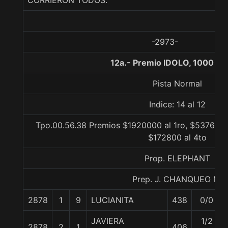
CORRIERON TODOS.
-2973-
12a.- Premio IDOLO, 1000 me
Pista Normal
Indice: 14 al 12
Tpo.00.56.38 Premios $1920000 al 1ro, $537600 
$172800 al 4to
Prop. ELEPHANT
Prep. J. CHANQUEO M.
2878
1
9
LUCIANITA
438
0/0
JAVIERA
1/2
2878
2
1
406