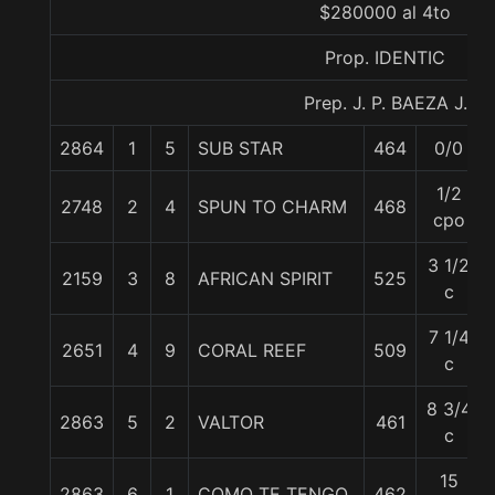
$280000 al 4to
Prop. IDENTIC
Prep. J. P. BAEZA J.
2864
1
5
SUB STAR
464
0/0
1/2
2748
2
4
SPUN TO CHARM
468
cpo
3 1/2
2159
3
8
AFRICAN SPIRIT
525
c
7 1/4
2651
4
9
CORAL REEF
509
c
8 3/4
2863
5
2
VALTOR
461
c
15
2863
6
1
COMO TE TENGO
462