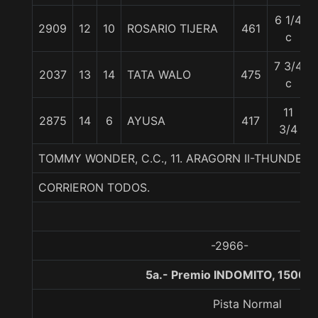
6 1/4
2909
12
10
ROSARIO TIJERA
461
c
7 3/4
2037
13
14
TATA WALO
475
c
11
2875
14
6
AYUSA
417
3/4
TOMMY WONDER, C.C., 11. ARAGORN II-THUNDER
CORRIERON TODOS.
-2966-
5a.- Premio INDOMITO, 1500 
Pista Normal