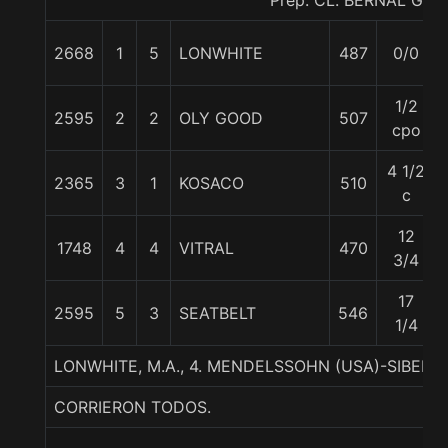
Prep. CL. BERNAL G.
2668
1
5
LONWHITE
487
0/0
1/2
2595
2
2
OLY GOOD
507
cpo
4 1/2
2365
3
1
KOSACO
510
c
12
1748
4
4
VITRAL
470
3/4
17
2595
5
3
SEATBELT
546
1/4
LONWHITE, M.A., 4. MENDELSSOHN (USA)-SIBELA
CORRIERON TODOS.