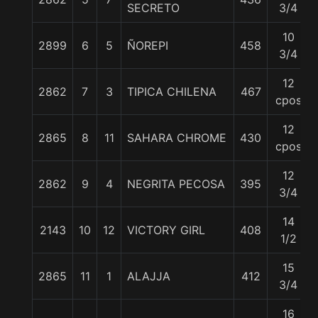
SECRETO
3/4
10
2899
6
5
ÑOREPI
458
3/4
12
2862
7
3
TIPICA CHILENA
467
cpos
12
2865
8
11
SAHARA CHROME
430
cpos
12
2862
9
4
NEGRITA PECOSA
395
3/4
14
2143
10
12
VICTORY GIRL
408
1/2
15
2865
11
1
ALAJJA
412
3/4
16