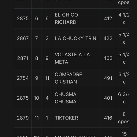
cpos.
EL CHICO
4 1/2
2875
6
6
412
RICHARD
c
5 1/4
2867
7
3
LA CHUCKY TRINI
422
c
VOLASTE A LA
5 1/4
2871
8
9
463
META
c
COMPADRE
6 1/2
2754
9
11
491
CRISTIAN
c
CHUSMA
6 3/4
2875
10
4
401
CHUSMA
c
8
2879
11
1
TIKTOKER
416
cpos.
15