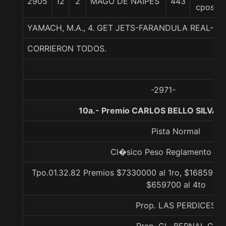
2905
12
2
MAGO DE NAIPES
443
cpos
YAMACH, M.A., 4. GET JETS-FARANDULA REAL-
CORRIERON TODOS.
-2971-
10a.- Premio CARLOS BELLO SILVA, 
Pista Normal
Cl�sico Peso Reglamento Lis
Tpo.01.32.82 Premios $7330000 al 1ro, $1685900 
$659700 al 4to
Prop. LAS PERDICES