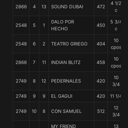
4 1/2
2866
4
13
SOUND DUBAI
472
c
DALO POR
5 3/4
2548
5
1
450
HECHO
c
10
2548
6
2
TEATRO GRIEGO
404
cpos
10
2866
7
11
INDIAN BLITZ
458
cpos
10
2749
8
12
PEDERNALES
420
3/4
2749
9
9
EL GAGUI
420
11 1/4
12
2749
10
8
CON SAMUEL
512
3/4
MY FRIEND
13