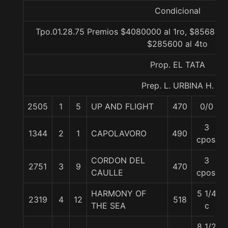
Condicional
Tpo.01.28.75 Premios $4080000 al 1ro, $856800 
$285600 al 4to
Prop. EL TATA
Prep. L. URBINA H.
2505
1
5
UP AND FLIGHT
470
0/0
3
1344
2
1
CAPOLAVORO
490
cpos.
CORDON DEL
3
2751
3
9
470
CAULLE
cpos.
HARMONY OF
5 1/4
2319
4
12
518
THE SEA
c
8 1/2