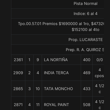
Pista Normal
Indice: 6 al 4
Tpo.00.57.01 Premios $1690000 al 1ro, $473200 
$152100 al 4to
Prop. LUCARASTE
Prep. R. A. QUIROZ S.
2361
1
9
LA NORTIÑA
400
0/0
4
2909
2
4
INDIA TERCA
469
cpos.
4 1/2
2865
3
10
TATA MONCHO
433
c
4 1/2
2871
4
11
ROYAL PAINT
508
c