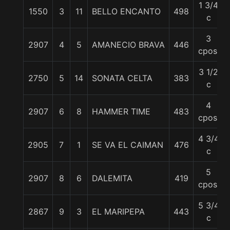
1 3/4
1550
3
11
BELLO ENCANTO
498
c
3
2907
4
5
AMANECIO BRAVA
446
cpos.
3 1/2
2750
5
14
SONATA CELTA
383
c
4
2907
6
8
HAMMER TIME
483
cpos.
4 3/4
2905
7
1
SE VA EL CAIMAN
476
c
5
2907
8
6
DALEMITA
419
cpos.
5 3/4
2867
9
3
EL MARIPEPA
443
c