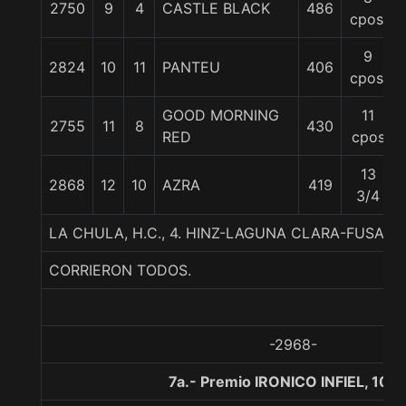
2750
9
4
CASTLE BLACK
486
cpos.
9
2824
10
11
PANTEU
406
cpos.
GOOD MORNING
11
2755
11
8
430
RED
cpos
13
2868
12
10
AZRA
419
3/4
LA CHULA, H.C., 4. HINZ-LAGUNA CLARA-FUSAIC
CORRIERON TODOS.
-2968-
7a.- Premio IRONICO INFIEL, 100