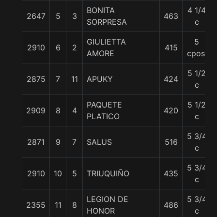
BONITA
4 1/4
2647
5
3
463
SORPRESA
c
GIULIETTA
5
2910
6
2
415
AMORE
cpos.
5 1/2
2875
7
11
APUKY
424
c
PAQUETE
5 1/2
2909
8
4
420
PLATICO
c
5 3/4
2871
9
7
SALUS
516
c
5 3/4
2910
10
5
TRIUQUIÑO
435
c
LEGION DE
5 3/4
2355
11
8
486
HONOR
c