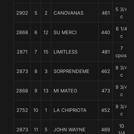
5 3/4
2902
5
2
CANOVANAS
461
c
6 1/4
2868
6
12
SU MERCI
440
c
7
2871
7
15
LIMITLESS
481
cpos.
8 3/4
2873
8
3
SORPRENDEME
462
c
9 3/4
2868
9
13
MI MATEO
473
c
9 3/4
2752
10
1
LA CHIPRIOTA
452
c
10
2873
11
5
JOHN WAYNE
489
1/4