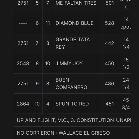
2751
5
7
ME FALTAN TRES
501
c
14
----
6
11
DIAMOND BLUE
528
cpos
GRANDE TATA
14
2751
7
3
442
REY
1/4
15
2548
8
10
JIMMY JOY
450
1/2
BUEN
24
2751
9
8
486
COMPAÑERO
1/4
45
2864
10
4
SPUN TO RED
451
3/4
UP AND FLIGHT, M.C., 3. CONSTITUTION-UNAPPEA
NO CORRIERON : WALLACE EL GRIEGO