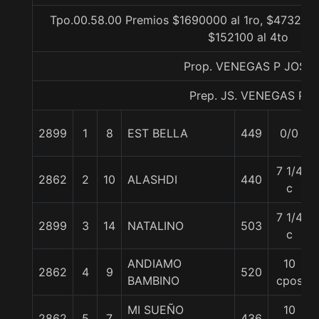
Tpo.00.58.00 Premios $1690000 al 1ro, $473200 
$152100 al 4to
Prop. VENEGAS P JOSE
Prep. JS. VENEGAS P.
2899
1
8
EST BELLA
449
0/0
7 1/4
2862
2
10
ALASHDI
440
c
7 1/4
2899
3
14
NATALINO
503
c
ANDIAMO
10
2862
4
9
520
BAMBINO
cpos
MI SUEÑO
10
2862
5
7
436