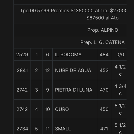
Tpo.00.57.66 Premios $1350000 al 1ro, $270000 a
$67500 al 4to
Prop. ALPINO
Prep. L. G. CATENA
2529
1
6
IL SODOMA
484
0/0
4 1/2
2841
2
12
NUBE DE AGUA
453
c
4 3/4
2742
3
9
PIETRA DI LUNA
470
c
5 1/2
2742
4
10
OURO
450
c
5 1/2
2734
5
11
SMALL
471
c