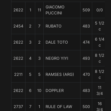
GIACOMO
2622
1
11
509
0/0
PUCCINI
5 1/2
2454
2
7
RUBATO
483
c
6 1/4
2622
3
2
DALE TOTO
474
c
8 1/2
2622
4
3
NEGRO YIYI
493
c
8 1/2
2211
5
5
RAMSES (ARG)
470
c
11
2622
6
10
DOPPLER
483
3/4
16
2737
7
1
RULE OF LAW
500
3/4