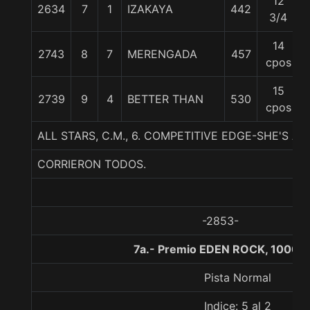
12
2634
7
1
IZAKAYA
442
3/4
14
2743
8
7
MERENGADA
457
cpos
15
2739
9
4
BETTER THAN
530
cpos
ALL STARS, C.M., 6. COMPETITIVE EDGE-SHE'S A
CORRIERON TODOS.
-2853-
7a.- Premio EDEN ROCK, 1000 
Pista Normal
Indice: 5 al 2