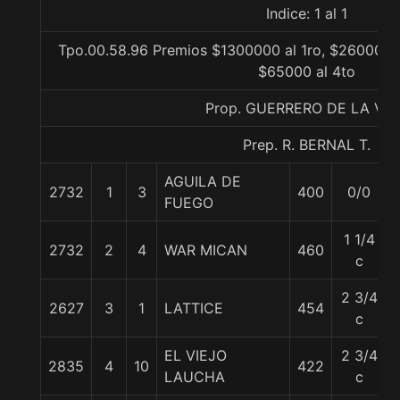
Indice: 1 al 1
Tpo.00.58.96 Premios $1300000 al 1ro, $260000 a
$65000 al 4to
Prop. GUERRERO DE LA VID
Prep. R. BERNAL T.
AGUILA DE
2732
1
3
400
0/0
FUEGO
1 1/4
2732
2
4
WAR MICAN
460
c
2 3/4
2627
3
1
LATTICE
454
c
EL VIEJO
2 3/4
2835
4
10
422
LAUCHA
c