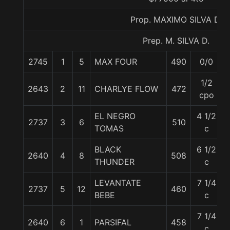
Prop. MAXIMO SILVA D.
Prep. M. SILVA D.
2745
1
5
MAX FOUR
490
0/0
1/2
2643
2
11
CHARLYE FLOW
472
cpo
EL NEGRO
4 1/2
2737
3
6
510
TOMAS
c
BLACK
6 1/2
2640
4
8
508
THUNDER
c
LEVANTATE
7 1/4
2737
5
12
460
BEBE
c
7 1/4
2640
6
1
PARSIFAL
458
c