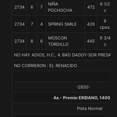
NIÑA
6 1/2
2734
6
7
472
POCHOCHA
c
9
2734
7
4
SPRING SMILE
426
cpos.
MOSCON
9 3/4
2734
8
6
445
TORDILLO
c
NO HAY ADIOS, H.C., 4. BAD DADDY-SOR PRESA-I
NO CORRIERON : EL RENACIDO
-2850-
4a.- Premio ERIDANO, 1400 me
Pista Normal