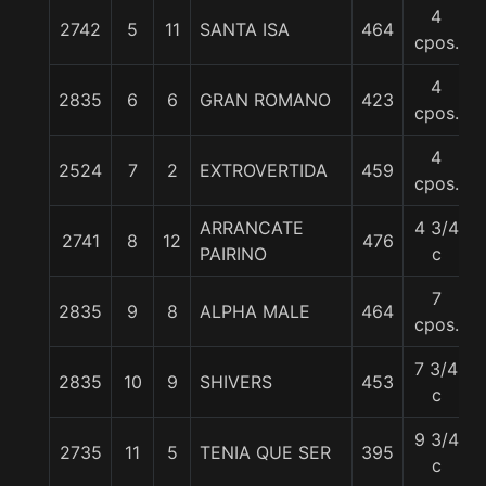
4
2742
5
11
SANTA ISA
464
cpos.
4
2835
6
6
GRAN ROMANO
423
cpos.
4
2524
7
2
EXTROVERTIDA
459
cpos.
ARRANCATE
4 3/4
2741
8
12
476
PAIRINO
c
7
2835
9
8
ALPHA MALE
464
cpos.
7 3/4
2835
10
9
SHIVERS
453
c
9 3/4
2735
11
5
TENIA QUE SER
395
c