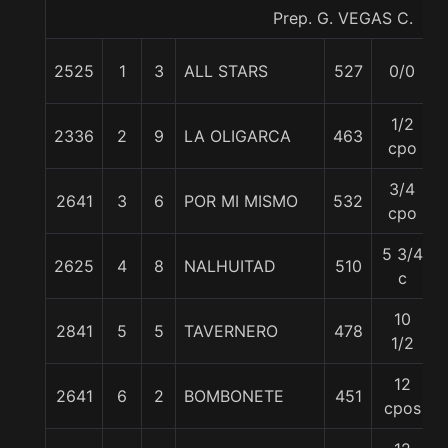
Prep. G. VEGAS C.
2525
1
3
ALL STARS
527
0/0
1/2
2336
2
9
LA OLIGARCA
463
cpo
3/4
2641
3
6
POR MI MISMO
532
cpo
5 3/4
2625
4
8
NALHUITAD
510
c
10
2841
5
5
TAVERNERO
478
1/2
12
2641
6
2
BOMBONETE
451
cpos