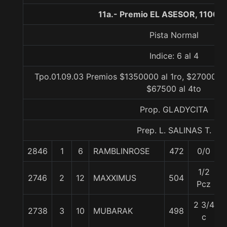
11a.- Premio EL ASESOR, 1100 
Pista Normal
Indice: 6 al 4
Tpo.01.09.03 Premios $1350000 al 1ro, $270000 a
$67500 al 4to
Prop. GLADYCITA
Prep. L. SALINAS T.
2846
1
6
RAMBLINROSE
472
0/0
1/2
2746
2
12
MAXXIMUS
504
Pcz
2 3/4
2738
3
10
MUBARAK
498
c