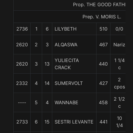
Prop. THE GOOD FATHER
Prep. V. MORIS L.
2736
1
6
LILYBETH
510
0/0
2620
2
3
ALQASWA
467
Nariz
YULIECITA
1 1/4
2620
3
13
440
CRACK
c
2
2332
4
14
SUMERVOLT
427
cpos
2 1/2
----
5
4
WANNABE
458
c
10
2733
6
15
SESTRI LEVANTE
441
1/4