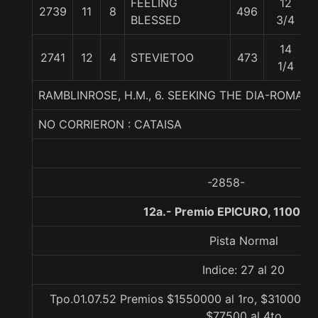
FEELING
12
2739
11
8
496
BLESSED
3/4
14
2741
12
4
STEVIETOO
473
1/4
RAMBLINROSE, H.M., 6. SEEKING THE DIA-ROMAN
NO CORRIERON : CATAISA
-2858-
12a.- Premio EPICURO, 1100 m
Pista Normal
Indice: 27 al 20
Tpo.01.07.52 Premios $1550000 al 1ro, $310000 a
$77500 al 4to