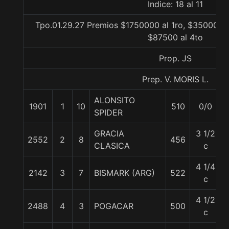
Indice: 18 al 11
Tpo.01.29.27 Premios $1750000 al 1ro, $350000 a
$87500 al 4to
Prop. JS
Prep. V. MORIS L.
ALONSITO
1901
1
10
510
0/0
SPIDER
GRACIA
3 1/2
2552
2
8
456
CLASICA
c
4 1/4
2142
3
7
BISMARK (ARG)
522
c
4 1/2
2488
4
3
POGACAR
500
c