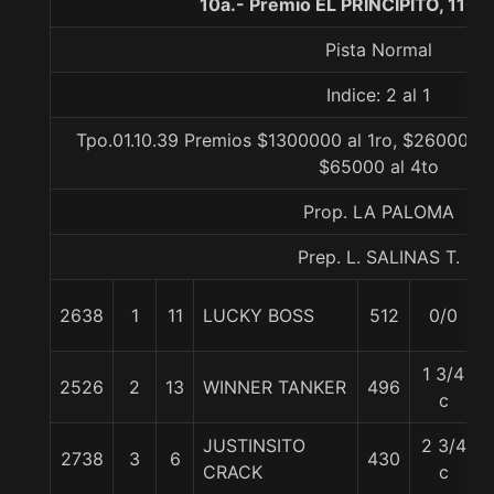
10a.- Premio EL PRINCIPITO, 1100
Pista Normal
Indice: 2 al 1
Tpo.01.10.39 Premios $1300000 al 1ro, $260000 a
$65000 al 4to
Prop. LA PALOMA
Prep. L. SALINAS T.
2638
1
11
LUCKY BOSS
512
0/0
1 3/4
2526
2
13
WINNER TANKER
496
c
JUSTINSITO
2 3/4
2738
3
6
430
CRACK
c