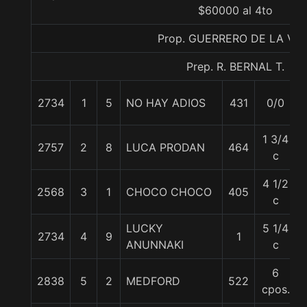
$60000 al 4to
Prop. GUERRERO DE LA VID
Prep. R. BERNAL T.
2734
1
5
NO HAY ADIOS
431
0/0
1 3/4
2757
2
8
LUCA PRODAN
464
c
4 1/2
2568
3
1
CHOCO CHOCO
405
c
LUCKY
5 1/4
2734
4
9
1
ANUNNAKI
c
6
2838
5
2
MEDFORD
522
cpos.