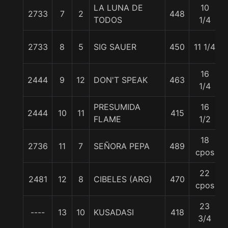
LA LUNA DE
10
2733
7
2
448
TODOS
1/4
2733
8
5
SIG SAUER
450
11 1/4
16
2444
9
12
DON'T SPEAK
463
1/4
PRESUMIDA
16
2444
10
11
415
FLAME
1/2
18
2736
11
7
SEÑORA PEPA
489
cpos
22
2481
12
8
CIBELES (ARG)
470
cpos
23
----
13
10
KUSADASI
418
3/4