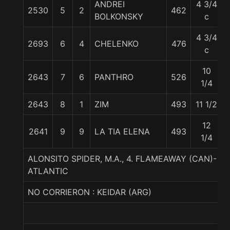
ANDREI
4 3/4
2530
5
2
462
BOLKONSKY
c
4 3/4
2693
6
4
CHELENKO
476
c
10
2643
7
6
PANTHRO
526
1/4
2643
8
1
ZIM
493
11 1/2
12
2641
9
9
LA TIA ELENA
493
1/4
ALONSITO SPIDER, M.A., 4. FLAMEAWAY (CAN)-
ATLANTIC
NO CORRIERON : KEIDAR (ARG)