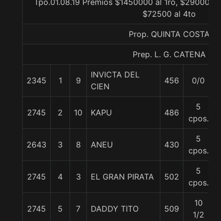
Tpo.01.08.19 Premios $1450000 al 1ro, $290000 a
$72500 al 4to
Prop. QUINTA COSTA
Prep. L. G. CATENA
INVICTA DEL
2345
1
9
456
0/0
CIEN
5
2745
2
10
KAPU
486
cpos.
5
2643
3
8
ANEU
430
cpos.
5
2745
4
3
EL GRAN PIRATA
502
cpos.
10
2745
5
7
DADDY TITO
509
1/2