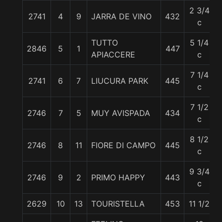
2 3/4
2741
4
9
JARRA DE VINO
432
c
TUTTO
5 1/4
2846
5
1
447
APIACCERE
c
7 1/4
2741
6
7
LIUCURA PARK
445
c
7 1/2
2746
7
5
MUY AVISPADA
434
c
8 1/2
2746
8
11
FIORE DI CAMPO
445
c
9 3/4
2746
9
2
PRIMO HAPPY
443
c
2629
10
13
TOURISTELLA
453
11 1/2