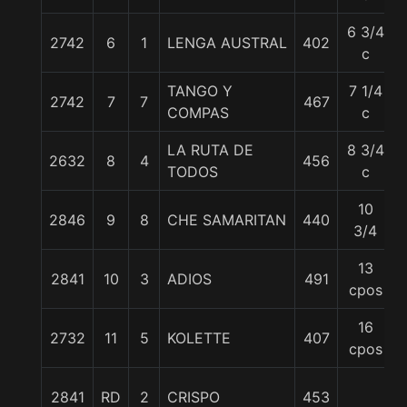
6 3/4
2742
6
1
LENGA AUSTRAL
402
c
TANGO Y
7 1/4
2742
7
7
467
COMPAS
c
LA RUTA DE
8 3/4
2632
8
4
456
TODOS
c
10
2846
9
8
CHE SAMARITAN
440
3/4
13
2841
10
3
ADIOS
491
cpos
16
2732
11
5
KOLETTE
407
cpos
2841
RD
2
CRISPO
453