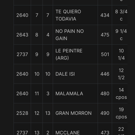
TE QUIERO
8 3/4
2640
7
7
434
TODAVIA
c
NO PAIN NO
9 1/4
2643
8
4
475
GAIN
c
LE PEINTRE
10
2737
9
9
501
(ARG)
1/4
12
2640
10
10
DALE ISI
446
1/2
14
2640
11
3
MALAMALA
480
cpos
19
2528
12
13
GRAN MORRON
490
cpos
22
2737
13
2
MCCLANE
473