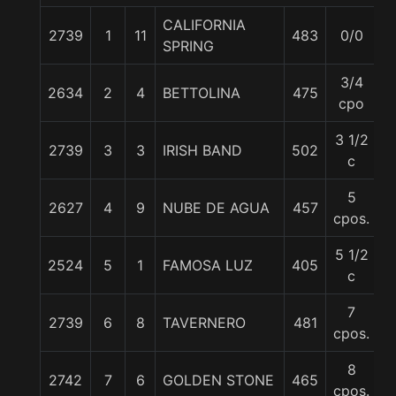
CALIFORNIA
2739
1
11
483
0/0
5
SPRING
3/4
2634
2
4
BETTOLINA
475
5
cpo
3 1/2
2739
3
3
IRISH BAND
502
5
c
5
2627
4
9
NUBE DE AGUA
457
5
cpos.
5 1/2
2524
5
1
FAMOSA LUZ
405
5
c
7
2739
6
8
TAVERNERO
481
5
cpos.
8
2742
7
6
GOLDEN STONE
465
5
cpos.