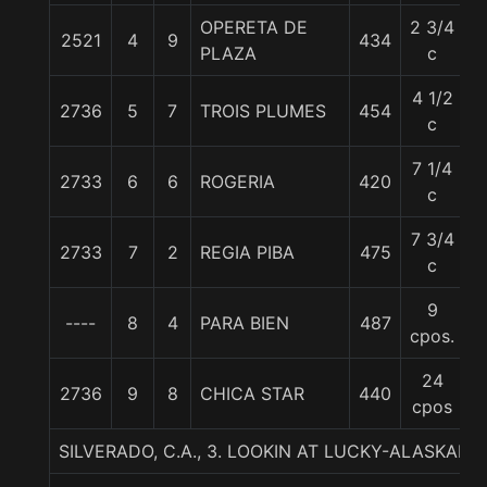
OPERETA DE
2 3/4
2521
4
9
434
5
PLAZA
c
4 1/2
2736
5
7
TROIS PLUMES
454
5
c
7 1/4
2733
6
6
ROGERIA
420
5
c
7 3/4
2733
7
2
REGIA PIBA
475
5
c
9
----
8
4
PARA BIEN
487
5
cpos.
24
2736
9
8
CHICA STAR
440
5
cpos
SILVERADO, C.A., 3. LOOKIN AT LUCKY-ALASKAN