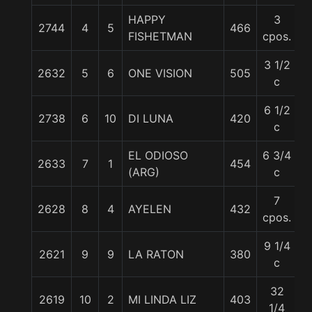
HAPPY
3
2744
4
5
466
5
FISHETMAN
cpos.
3 1/2
2632
5
6
ONE VISION
505
5
c
6 1/2
2738
6
10
DI LUNA
420
5
c
EL ODIOSO
6 3/4
2633
7
1
454
5
(ARG)
c
7
2628
8
4
AYELEN
432
5
cpos.
9 1/4
2621
9
9
LA RATON
380
5
c
32
2619
10
2
MI LINDA LIZ
403
5
1/4