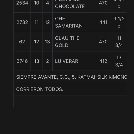
2534
10
4
470
5
CHOCOLATE
c
CHE
9 1/2
2732
11
12
441
5
SAMARITAN
c
CLAU THE
11
62
12
13
470
5
GOLD
3/4
13
2746
13
2
LUIVERAR
412
5
3/4
SIEMPRE AVANTE, C.C., 5. KATMAI-SILK KIMONO
CORRIERON TODOS.