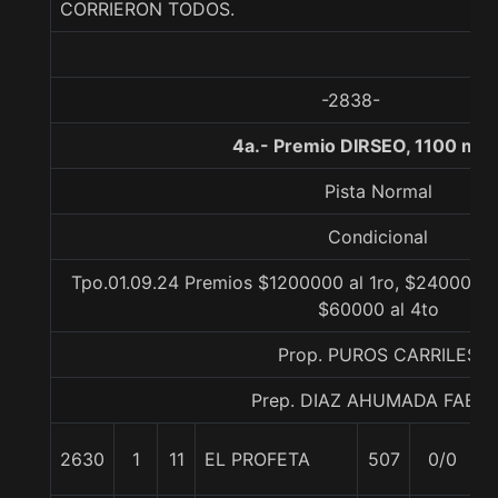
CORRIERON TODOS.
-2838-
4a.- Premio DIRSEO, 1100 met
Pista Normal
Condicional
Tpo.01.09.24 Premios $1200000 al 1ro, $240000 al
$60000 al 4to
Prop. PUROS CARRILES
Prep. DIAZ AHUMADA FABIA
2630
1
11
EL PROFETA
507
0/0
5