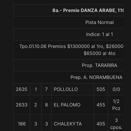
8a.- Premio DANZA ARABE, 1100 
Pista Normal
Indice: 1 al 1
Tpo.01.10.06 Premios $1300000 al 1ro, $260000 al
$65000 al 4to
Prop. TARARIRA
Prep. A. NORAMBUENA G.
2635
1
7
POLLOLLO
505
0/0
5
1/2
2633
2
8
EL PALOMO
455
5
Pcz
3
186
3
3
CHALEKYTA
405
5
cpos.