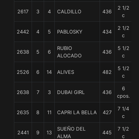
2 1/2
2617
3
4
CALDILLO
436
5
c
2 1/2
2442
4
5
PABLOSKY
434
5
c
RUBIO
5 1/2
2638
5
6
436
5
ALOCADO
c
5 1/2
2526
6
14
ALIVES
482
5
c
6
2638
7
3
DUBAI GIRL
436
5
cpos.
7 1/4
2635
8
11
CAPRI LA BELLA
427
5
c
SUEÑO DEL
7 1/2
2441
9
13
445
5
ALMA
c