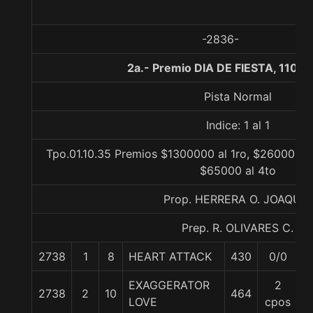
-2836-
2a.- Premio DIA DE FIESTA, 1100
Pista Normal
Indice: 1 al 1
Tpo.01.10.35 Premios $1300000 al 1ro, $260000 al
$65000 al 4to
Prop. HERRERA O. JOAQUIN
Prep. R. OLIVARES C.
2738
1
8
HEART ATTACK
430
0/0
5
EXAGGERATOR
2
2738
2
10
464
5
LOVE
cpos