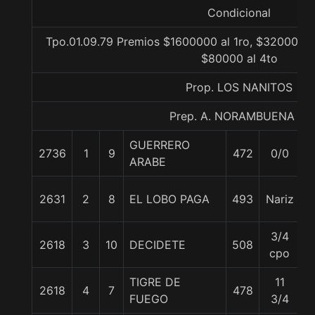
Condicional
Tpo.01.09.79 Premios $1600000 al 1ro, $320000 al
$80000 al 4to
Prop. LOS NANITOS
Prep. A. NORAMBUENA G.
GUERRERO
2736
1
9
472
0/0
5
ARABE
2631
2
8
EL LOBO PAGA
493
Nariz
5
3/4
2618
3
10
DECIDETE
508
5
cpo
TIGRE DE
11
2618
4
7
478
5
FUEGO
3/4