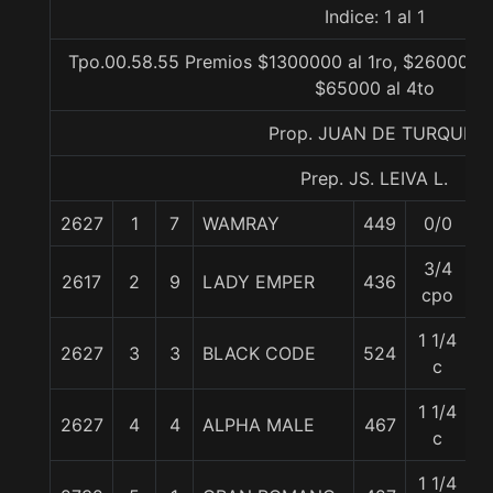
Indice: 1 al 1
Tpo.00.58.55 Premios $1300000 al 1ro, $260000 a
$65000 al 4to
Prop. JUAN DE TURQUIA
Prep. JS. LEIVA L.
2627
1
7
WAMRAY
449
0/0
5
3/4
2617
2
9
LADY EMPER
436
5
cpo
1 1/4
2627
3
3
BLACK CODE
524
5
c
1 1/4
2627
4
4
ALPHA MALE
467
5
c
1 1/4