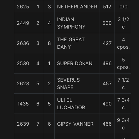
2625
1
3
NETHERLANDER
512
0/0
5
INDIAN
3 1/2
2449
2
4
530
5
SYMPHONY
c
THE GREAT
4
2636
3
8
427
5
DANY
cpos.
5
2530
4
1
SUPER DOKAN
496
5
cpos.
SEVERUS
7 1/2
2623
5
2
457
5
SNAPE
c
ULI EL
7 3/4
1435
6
5
490
5
LUCHADOR
c
9 3/4
2639
7
6
GIPSY VANNER
466
5
c