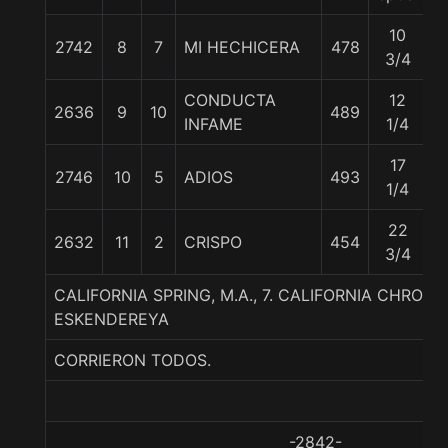
10
2742
8
7
MI HECHICERA
478
5
3/4
CONDUCTA
12
2636
9
10
489
5
INFAME
1/4
17
2746
10
5
ADIOS
493
5
1/4
22
2632
11
2
CRISPO
454
5
3/4
CALIFORNIA SPRING, M.A., 7. CALIFORNIA CHRO
ESKENDEREYA
CORRIERON TODOS.
-2842-