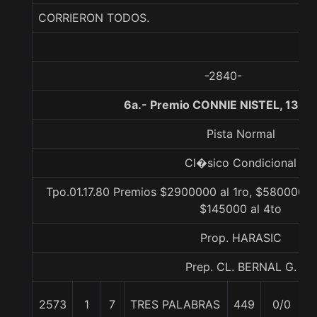
CORRIERON TODOS.
-2840-
6a.- Premio CONNIE NISTEL, 1300
Pista Normal
Cl�sico Condicional
Tpo.01.17.80 Premios $2900000 al 1ro, $580000 al
$145000 al 4to
Prop. HARASIC
Prep. CL. BERNAL G.
2573
1
7
TRES PALABRAS
449
0/0
5