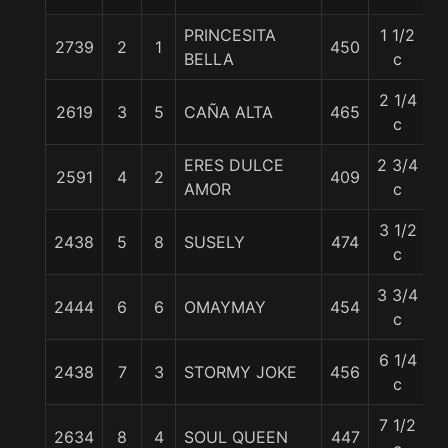
PRINCESITA
1 1/2
2739
2
1
450
5
BELLA
c
2 1/4
2619
3
5
CAÑA ALTA
465
5
c
ERES DULCE
2 3/4
2591
4
2
409
5
AMOR
c
3 1/2
2438
5
8
SUSELY
474
5
c
3 3/4
2444
6
6
OMAYMAY
454
5
c
6 1/4
2438
7
3
STORMY JOKE
456
6
c
7 1/2
2634
8
4
SOUL QUEEN
447
6