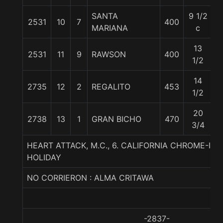
SANTA
9 1/2
2531
10
7
400
5
MARIANA
c
13
2531
11
9
RAWSON
400
5
1/2
14
2735
12
2
REGALITO
453
5
1/2
20
2738
13
1
GRAN BICHO
470
5
3/4
HEART ATTACK, M.C., 6. CALIFORNIA CHROME-I 
HOLIDAY
NO CORRIERON : ALMA CRITAWA
-2837-