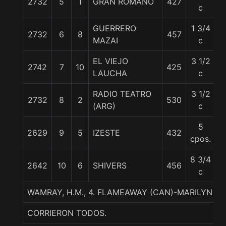
2732
5
1
GRAN ROMANO
427
5
c
GUERRERO
1 3/4
2732
6
8
457
5
MAZAI
c
EL VIEJO
3 1/2
2742
7
10
425
5
LAUCHA
c
RADIO TEATRO
3 1/2
2732
8
2
530
5
(ARG)
c
5
2629
9
5
IZESTE
432
5
cpos.
8 3/4
2642
10
6
SHIVERS
456
5
c
WAMRAY, H.M., 4. FLAMEAWAY (CAN)-MARILYN 
CORRIERON TODOS.