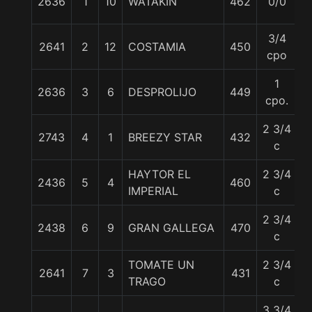
2636
1
10
WATAKIN
462
0/0
5
3/4
2641
2
12
COSTAMIA
450
5
cpo
1
2636
3
6
DESPROLIJO
449
5
cpo.
2 3/4
2743
4
1
BREEZY STAR
432
5
c
HAYTOR EL
2 3/4
2436
5
4
460
5
IMPERIAL
c
2 3/4
2438
6
9
GRAN GALLEGA
470
5
c
TOMATE UN
2 3/4
2641
7
3
431
5
TRAGO
c
3 3/4