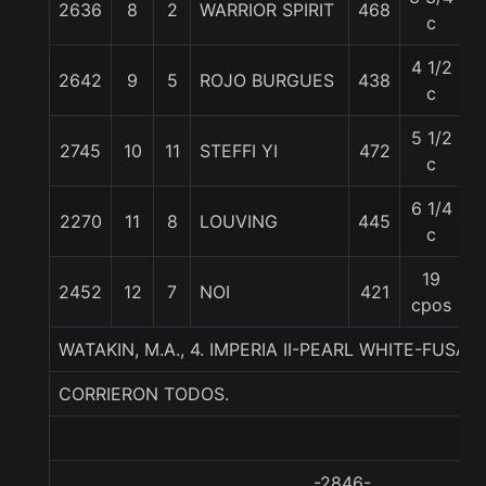
2636
8
2
WARRIOR SPIRIT
468
5
c
4 1/2
2642
9
5
ROJO BURGUES
438
5
c
5 1/2
2745
10
11
STEFFI YI
472
5
c
6 1/4
2270
11
8
LOUVING
445
5
c
19
2452
12
7
NOI
421
5
cpos
WATAKIN, M.A., 4. IMPERIA II-PEARL WHITE-FUSA
CORRIERON TODOS.
-2846-