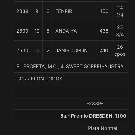
24
2389
9
3
FENRIR
456
5
1/4
25
2630
10
5
ANDA YA
436
5
3/4
26
2630
11
2
JANIS JOPLIN
410
5
cpos
EL PROFETA, M.C., 4. SWEET SORREL-AUSTRALIS
CORRIERON TODOS.
-2839-
5a.- Premio DRESDEN, 1100 me
Pista Normal