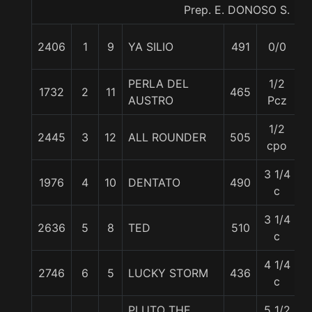
Prep. E. DONOSO S.
2406
1
9
YA SILIO
491
0/0
5
PERLA DEL
1/2
1732
2
11
465
5
AUSTRO
Pcz
1/2
2445
3
12
ALL ROUNDER
505
5
cpo
3 1/4
1976
4
10
DENTATO
490
5
c
3 1/4
2636
5
8
TED
510
5
c
4 1/4
2746
6
5
LUCKY STORM
436
5
c
PLUTO THE
5 1/2