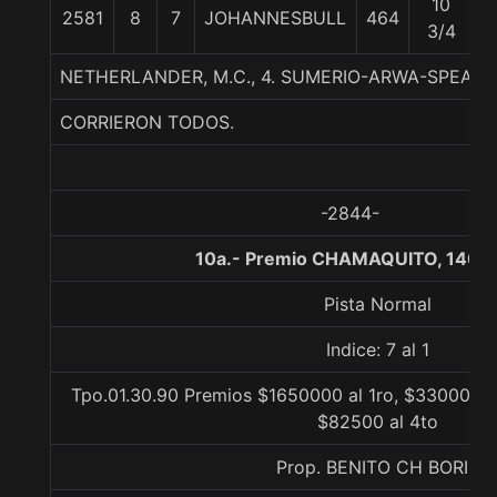
10
2581
8
7
JOHANNESBULL
464
5
3/4
NETHERLANDER, M.C., 4. SUMERIO-ARWA-SPEAK I
CORRIERON TODOS.
-2844-
10a.- Premio CHAMAQUITO, 1400
Pista Normal
Indice: 7 al 1
Tpo.01.30.90 Premios $1650000 al 1ro, $330000 al
$82500 al 4to
Prop. BENITO CH BORIL