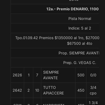
12a.- Premio DENARIO, 1100 me
Pista Normal
Indice: 5 al 2
Tpo.01.09.42 Premios $1350000 al 1ro, $270000 al
$67500 al 4to
Prop. SIEMPRE AVANTE
Prep. G. VEGAS C.
SIEMPRE
2626
1
7
500
0/0
5
AVANTE
TUTTO
3/4
2642
2
10
450
5
APIACCERE
cpo
1 3/4