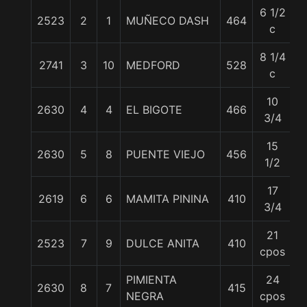
6 1/2
2523
2
1
MUÑECO DASH
464
5
c
8 1/4
2741
3
10
MEDFORD
528
5
c
10
2630
4
4
EL BIGOTE
466
5
3/4
15
2630
5
8
PUENTE VIEJO
456
5
1/2
17
2619
6
6
MAMITA PININA
410
5
3/4
21
2523
7
9
DULCE ANITA
410
5
cpos
PIMIENTA
24
2630
8
7
415
5
NEGRA
cpos