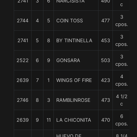
2741
3
6
NARCISISTA
490
5
c
3
2744
4
5
COIN TOSS
477
5
cpos.
3
2741
5
8
BY TINTINELLA
453
5
cpos.
3
2522
6
9
GONSARA
503
5
cpos.
4
2639
7
1
WINGS OF FIRE
423
5
cpos.
4 1/2
2746
8
3
RAMBLINROSE
473
5
c
6
2639
9
11
LA CHICONITA
470
5
cpos.
HUEVO DE
8 1/4