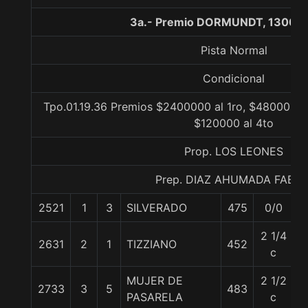
3a.- Premio DORMUNDT, 1300 m
Pista Normal
Condicional
Tpo.01.19.36 Premios $2400000 al 1ro, $480000 a
$120000 al 4to
Prop. LOS LEONES
Prep. DIAZ AHUMADA FABIA
2521
1
3
SILVERADO
475
0/0
5
2 1/4
2631
2
1
TIZZIANO
452
5
c
MUJER DE
2 1/2
2733
3
5
483
5
PASARELA
c