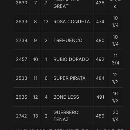
2630
7
7
436
5
GREAT
c
10
2633
8
13
ROSA COQUETA
474
5
1/4
10
2739
9
3
TREHUENCO
480
5
1/4
11
2457
10
1
RUBIO DORADO
492
5
3/4
12
2533
11
6
SUPER PIRATA
484
5
1/2
16
2636
12
4
BONE LESS
491
5
1/2
GUERRERO
20
2742
13
2
489
5
TENAZ
1/4