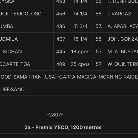
EYSKA
453
14 1/4
56
F. HENRIQU
UCE PERICOLOSO
456
14 1/4
55
I. VARGAS
UMBA
436
15 3/4
57.
A. APABLAZ
UDMILA
437
16 1/4
56
JOH. GONZA
L KICHAN
445
18 cpos
57
M. A. BUST
OCARTE TOA
409
25 cpos
57
W. QUINTER
. GOOD SAMARITAN (USA)-CARTA MAGICA-MORNING RAID
SUFFISANO
-2807-
2a.- Premio YECO, 1200 metros