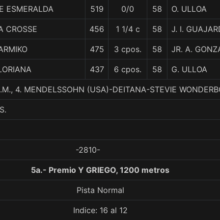
E ESMERALDA
519
0/0
58
O. ULLOA
A CROSSE
456
1 1/4 c
58
J. I. GUAJA
ARMIKO
475
3 cpos.
58
JR. A. GONZ
LORIANA
437
6 cpos.
58
G. ULLOA
.M., 4. MENDELSSOHN (USA)-DEITANA-STEVIE WONDER
S.
-2810-
5a.- Premio Y GRIEGO, 1200 metros
Pista Normal
Indice: 16 al 12