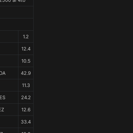
2500 al 4to
1.2
12.4
10.5
IDA
42.9
11.3
ES
24.2
EZ
12.6
33.4