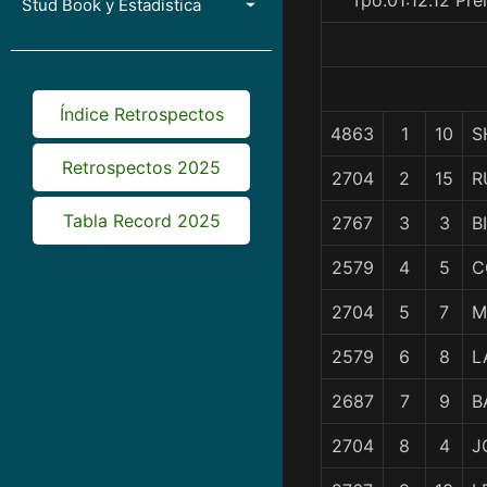
Tpo.01:12.12 Pr
Stud Book y Estadística
Índice Retrospectos
4863
1
10
S
Retrospectos 2025
2704
2
15
R
Tabla Record 2025
2767
3
3
B
2579
4
5
C
2704
5
7
M
2579
6
8
L
2687
7
9
B
2704
8
4
J