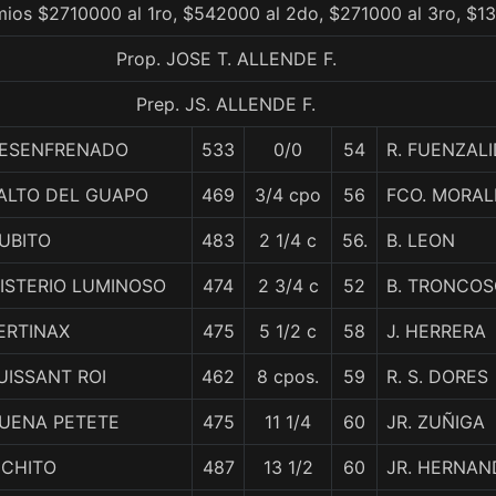
mios $2710000 al 1ro, $542000 al 2do, $271000 al 3ro, $1
Prop. JOSE T. ALLENDE F.
Prep. JS. ALLENDE F.
ESENFRENADO
533
0/0
54
R. FUENZAL
ALTO DEL GUAPO
469
3/4 cpo
56
FCO. MORAL
UBITO
483
2 1/4 c
56.
B. LEON
ISTERIO LUMINOSO
474
2 3/4 c
52
B. TRONCO
ERTINAX
475
5 1/2 c
58
J. HERRERA
UISSANT ROI
462
8 cpos.
59
R. S. DORES
UENA PETETE
475
11 1/4
60
JR. ZUÑIGA
ICHITO
487
13 1/2
60
JR. HERNAN