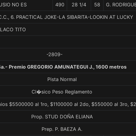
USIO NO ES
490
28 1/4
58
G. RODRIGU
C., 6. PRACTICAL JOKE-LA SIBARITA-LOOKIN AT LUCKY
FLACO TITO
-2809-
4a.- Premio GREGORIO AMUNATEGUI J., 1600 metros
Pista Normal
Cl�sico Peso Reglamento
ios $5500000 al 1ro, $1100000 al 2do, $550000 al 3ro, $
Prop. STUD DOÑA ELIANA
Prep. P. BAEZA A.