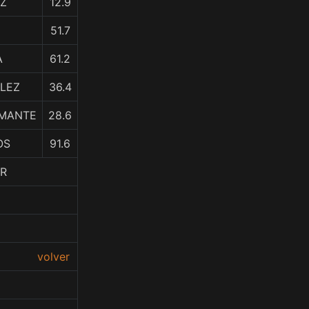
EZ
12.9
51.7
A
61.2
LEZ
36.4
AMANTE
28.6
OS
91.6
ER
volver