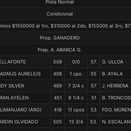
Pista Normal
Condicional
emios $1550000 al 1ro, $310000 al 2do, $155000 al 3ro, $7
Prop. GANADERO
Prep. A. ABARCA G.
ELLAFONTE
508
0/0
57.
G. ULLOA
AGNUS AURELIUS
408
1 cpo.
55
B. AYALA
NDY SILVER
489
7 3/4 c
57
J. HERRERA
RAN AYELEN
451
8 1/4 c
51
B. TRONCO
ILIMANJARO (ARG)
418
11 cpos
53
FDO. MORE
ARDIN OLVIDADO
505
13 3/4
53.
N. ESCALAN