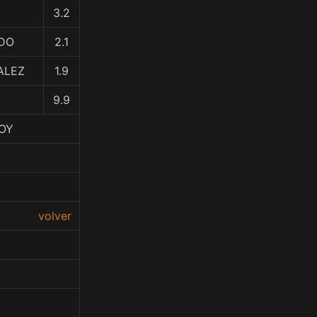
3.2
RDO
2.1
ALEZ
1.9
9.9
BOY
volver