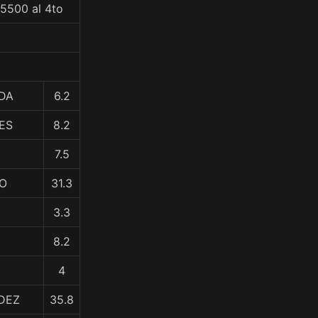
35500 al 4to
IDA
6.2
ES
8.2
7.5
SO
31.3
3.3
8.2
4
DEZ
35.8