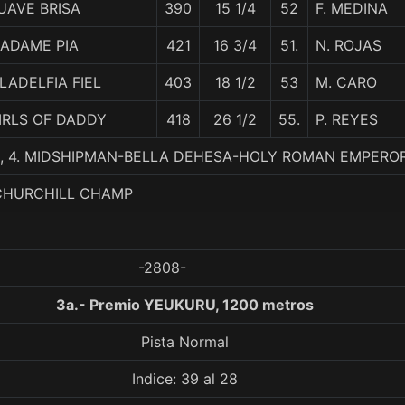
UAVE BRISA
390
15 1/4
52
F. MEDINA
ADAME PIA
421
16 3/4
51.
N. ROJAS
ILADELFIA FIEL
403
18 1/2
53
M. CARO
IRLS OF DADDY
418
26 1/2
55.
P. REYES
., 4. MIDSHIPMAN-BELLA DEHESA-HOLY ROMAN EMPERO
 CHURCHILL CHAMP
-2808-
3a.- Premio YEUKURU, 1200 metros
Pista Normal
Indice: 39 al 28