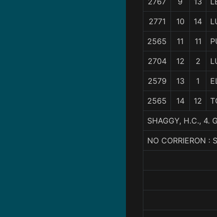
2767
9
13
L
2771
10
14
L
2565
11
11
P
2704
12
2
L
2579
13
1
E
2565
14
12
T
SHAGGY, H.C., 4
NO CORRIERON : 