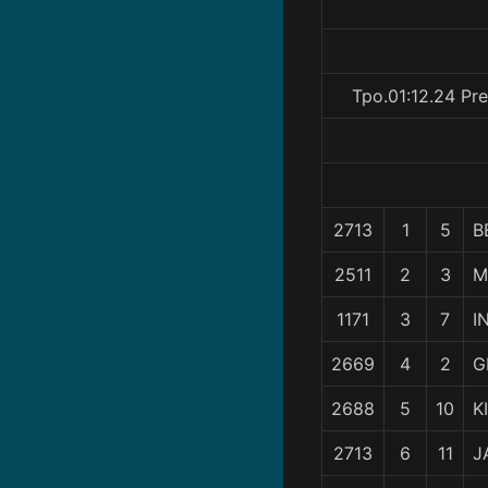
Tpo.01:12.24 Pr
2713
1
5
B
2511
2
3
M
1171
3
7
I
2669
4
2
G
2688
5
10
K
2713
6
11
J