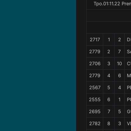
Tpo.01:11.22 Pre
2717
1
2
D
2779
2
7
S
2706
3
10
C
2779
4
6
M
2567
5
4
P
2555
6
1
P
2695
7
5
G
2782
8
3
V