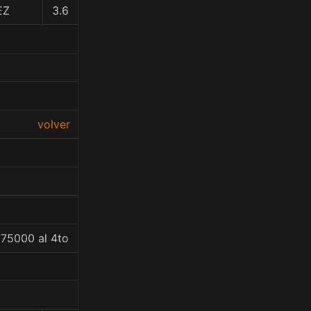
EZ
3.6
volver
275000 al 4to