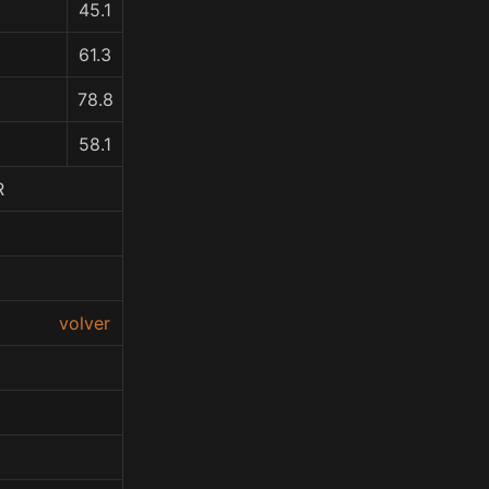
45.1
61.3
78.8
58.1
R
volver