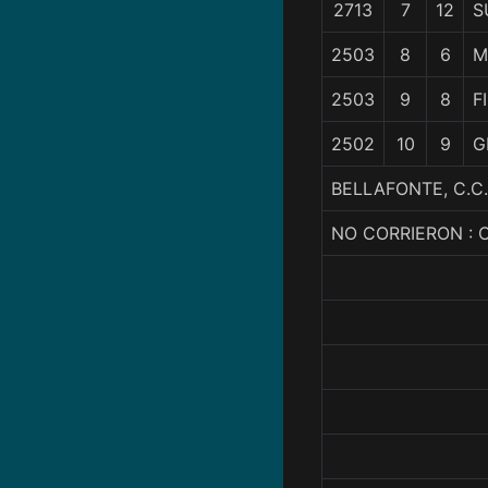
2713
7
12
S
2503
8
6
M
2503
9
8
F
2502
10
9
G
BELLAFONTE, C.C
NO CORRIERON :