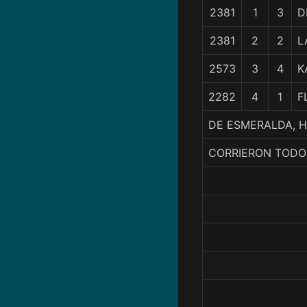
2381
1
3
D
2381
2
2
L
2573
3
4
K
2282
4
1
F
DE ESMERALDA, H
CORRIERON TODO