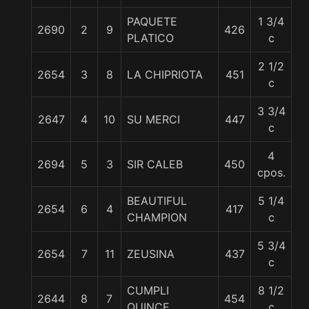
PAQUETE
1 3/4
2690
2
9
426
5
PLATICO
c
2 1/2
2654
3
8
LA CHIPRIOTA
451
5
c
3 3/4
2647
4
10
SU MERCI
447
5
c
4
2694
5
3
SIR CALEB
450
5
cpos.
BEAUTIFUL
5 1/4
2654
6
4
417
5
CHAMPION
c
5 3/4
2654
7
11
ZEUSINA
437
5
c
CUMPLI
8 1/2
2644
8
7
454
5
QUINCE
c