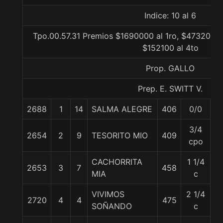
Indice: 10 al 6
Tpo.00.57.31 Premios $1690000 al 1ro, $473200 a
$152100 al 4to
Prop. GALLO
Prep. E. SWITT V.
2688
1
14
SALMA ALEGRE
406
0/0
5
3/4
2654
2
9
TESORITO MIO
409
5
cpo
CACHORRITA
1 1/4
2653
3
7
458
5
MIA
c
VIVIMOS
2 1/4
2720
4
4
475
5
SOÑANDO
c