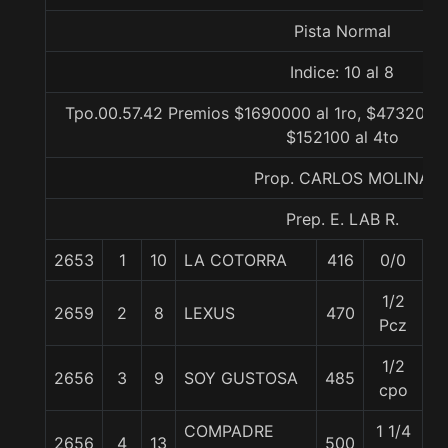
Pista Normal
Indice: 10 al 8
Tpo.00.57.42 Premios $1690000 al 1ro, $473200 a
$152100 al 4to
Prop. CARLOS MOLINA
Prep. E. LAB R.
2653
1
10
LA COTORRA
416
0/0
5
1/2
2659
2
8
LEXUS
470
5
Pcz
1/2
2656
3
9
SOY GUSTOSA
485
5
cpo
COMPADRE
1 1/4
2656
4
13
500
5