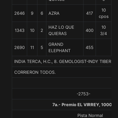
10
2646
9
6
AZRA
417
5
cpos
HAZ LO QUE
10
1343
10
2
400
5
QUIERAS
3/4
GRAND
2690
11
5
455
5
ELEPHANT
INDIA TERCA, H.C., 8. GEMOLOGIST-INDY TIBERI
CORRIERON TODOS.
-2753-
7a.- Premio EL VIRREY, 1000 m
Pista Normal