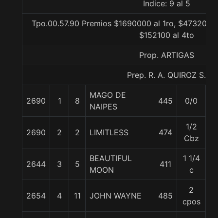
Indice: 9 al 5
Tpo.00.57.90 Premios $1690000 al 1ro, $473200 a
$152100 al 4to
Prop. ARTIGAS
Prep. R. A. QUIROZ S.
MAGO DE
2690
1
8
445
0/0
5
NAIPES
1/2
2690
2
2
LIMITLESS
474
5
Cbz
BEAUTIFUL
1 1/4
2644
3
5
411
5
MOON
c
2
2654
4
11
JOHN WAYNE
485
5
cpos