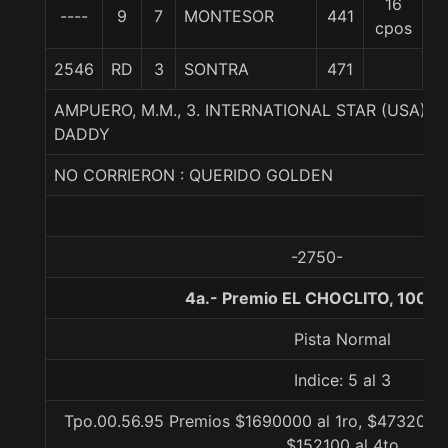
16
----
9
7
MONTESOR
441
5
cpos
2546
RD
3
SONTRA
471
5
AMPUERO, M.M., 3. INTERNATIONAL STAR (USA)-
DADDY
NO CORRIERON : QUERIDO GOLDEN
-2750-
4a.- Premio EL CHOCLITO, 1000 
Pista Normal
Indice: 5 al 3
Tpo.00.56.95 Premios $1690000 al 1ro, $473200 a
$152100 al 4to