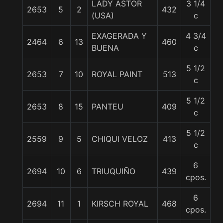
LADY ASTOR
3 1/4
2653
5
2
432
5
(USA)
c
EXAGERADA Y
4 3/4
2464
6
13
460
5
BUENA
c
5 1/2
2653
7
10
ROYAL PAINT
513
5
c
5 1/2
2653
8
15
PANTEU
409
5
c
5 1/2
2559
9
5
CHIQUI VELOZ
413
5
c
6
2694
10
6
TRIUQUIÑO
439
5
cpos.
6
2694
11
1
KIRSCH ROYAL
468
5
cpos.