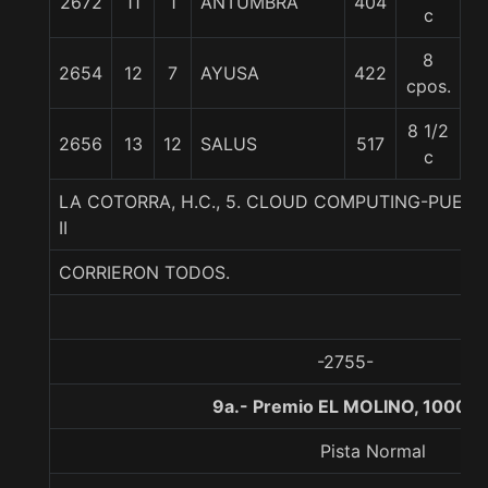
2672
11
1
ANTUMBRA
404
5
c
8
2654
12
7
AYUSA
422
5
cpos.
8 1/2
2656
13
12
SALUS
517
5
c
LA COTORRA, H.C., 5. CLOUD COMPUTING-PUER
II
CORRIERON TODOS.
-2755-
9a.- Premio EL MOLINO, 1000 m
Pista Normal