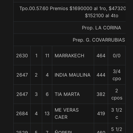
Tpo.00.57.60 Premios $1690000 al 1ro, $473200 a
$152100 al 4to
Prop. LA CORINA
Prep. G. COVARRUBIAS E.
2630
1
11
MARRAKECH
464
0/0
5
3/4
2647
2
4
INDIA MAULINA
444
5
cpo
2
2647
3
6
TIA MARTA
382
5
cpos
ME VERAS
3 1/2
2684
4
13
419
5
CAER
c
5 1/2
2529
5
7
ÑOREPI
460
5