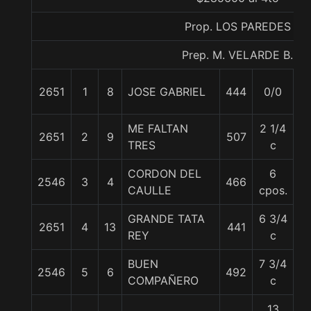
Prop. LOS PAREDES
Prep. M. VELARDE B.
2651
1
8
JOSE GABRIEL
444
0/0
5
ME FALTAN
2 1/4
2651
2
9
507
5
TRES
c
CORDON DEL
6
2546
3
4
466
5
CAULLE
cpos.
GRANDE TATA
6 3/4
2651
4
13
441
5
REY
c
BUEN
7 3/4
2546
5
6
492
5
COMPAÑERO
c
13