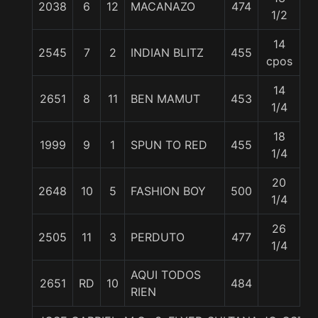
2038
6
12
MACANAZO
474
5
1/2
14
2545
7
2
INDIAN BLITZ
455
5
cpos
14
2651
8
11
BEN MAMUT
453
5
1/4
18
1999
9
1
SPUN TO RED
455
5
1/4
20
2648
10
5
FASHION BOY
500
5
1/4
26
2505
11
3
PERDUTO
477
5
1/4
AQUI TODOS
2651
RD
10
484
5
RIEN