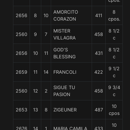
cpos.
AMORCITO
8
2656
8
10
411
5
CORAZON
cpos.
MISTER
8 1/2
2560
9
7
458
5
VILLAGRA
c
GOD'S
8 1/2
2656
10
11
431
5
BLESSING
c
9 1/2
2659
11
14
FRANCOLI
422
5
c
SIGUE TU
9 3/4
2560
12
2
458
5
PASION
c
10
2653
13
8
ZIGEUNER
487
5
cpos
10
2676
14
1
MARIA CAMILA
433
5