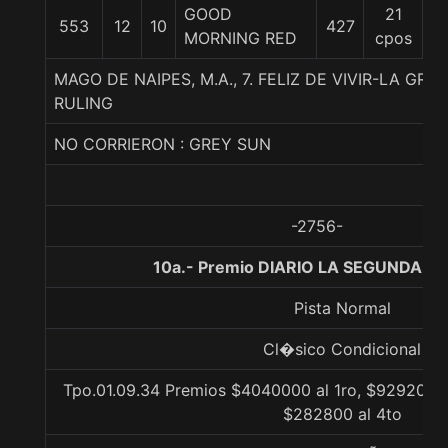
GOOD
21
553
12
10
427
5
MORNING RED
cpos
MAGO DE NAIPES, M.A., 7. FELIZ DE VIVIR-LA GR
RULING
NO CORRIERON : GREY SUN
-2756-
10a.- Premio DIARIO LA SEGUNDA, 1
Pista Normal
Cl�sico Condicional
Tpo.01.09.34 Premios $4040000 al 1ro, $929200 a
$282800 al 4to