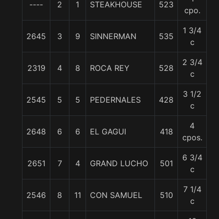
----
2
1
STEAKHOUSE
523
5
cpo.
1 3/4
2645
3
9
SINNERMAN
535
5
c
2 3/4
2319
4
8
ROCA REY
528
5
c
3 1/2
2545
5
5
PEDERNALES
428
5
c
4
2648
6
6
EL GAGUI
418
5
cpos.
6 3/4
2651
7
4
GRAND LUCHO
501
5
c
7 1/4
2546
8
11
CON SAMUEL
510
5
c