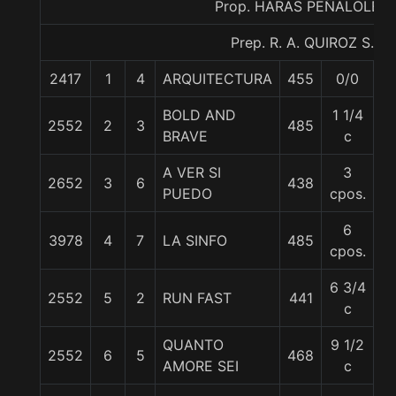
Prop. HARAS PEÑALOLEN
Prep. R. A. QUIROZ S.
2417
1
4
ARQUITECTURA
455
0/0
5
BOLD AND
1 1/4
2552
2
3
485
5
BRAVE
c
A VER SI
3
2652
3
6
438
6
PUEDO
cpos.
6
3978
4
7
LA SINFO
485
5
cpos.
6 3/4
2552
5
2
RUN FAST
441
5
c
QUANTO
9 1/2
2552
6
5
468
5
AMORE SEI
c