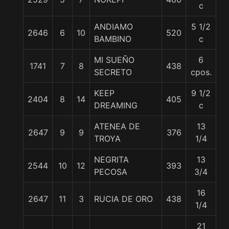
c
ANDIAMO
5 1/2
2646
6
10
520
5
BAMBINO
c
MI SUEÑO
6
1741
7
8
438
5
SECRETO
cpos.
KEEP
9 1/2
2404
8
14
405
5
DREAMING
c
ATENEA DE
13
2647
9
9
376
5
TROYA
1/4
NEGRITA
13
2544
10
12
393
5
PECOSA
3/4
16
2647
11
3
RUCIA DE ORO
438
5
1/4
21