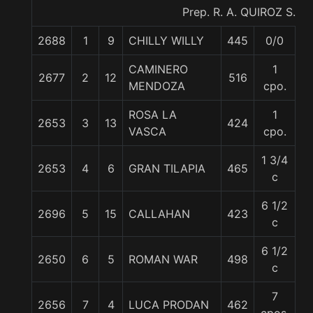
Prep. R. A. QUIROZ S.
2688
1
9
CHILLY WILLY
445
0/0
5
CAMINERO
1
2677
2
12
516
5
MENDOZA
cpo.
ROSA LA
1
2653
3
13
424
5
VASCA
cpo.
1 3/4
2653
4
6
GRAN TILAPIA
465
5
c
6 1/2
2696
5
15
CALLAHAN
423
5
c
6 1/2
2650
6
5
ROMAN WAR
498
5
c
7
2656
7
4
LUCA PRODAN
462
5