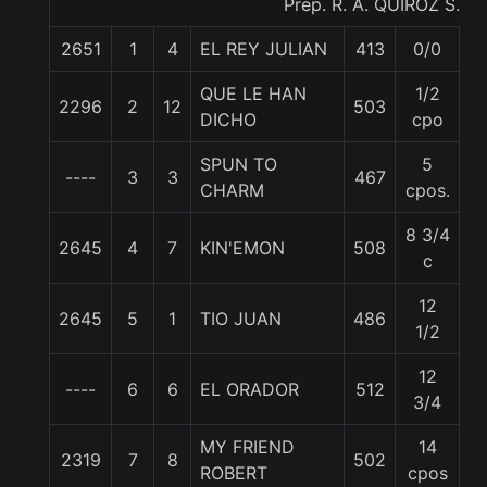
Prep. R. A. QUIROZ S.
2651
1
4
EL REY JULIAN
413
0/0
5
QUE LE HAN
1/2
2296
2
12
503
5
DICHO
cpo
SPUN TO
5
----
3
3
467
5
CHARM
cpos.
8 3/4
2645
4
7
KIN'EMON
508
5
c
12
2645
5
1
TIO JUAN
486
5
1/2
12
----
6
6
EL ORADOR
512
5
3/4
MY FRIEND
14
2319
7
8
502
5
ROBERT
cpos