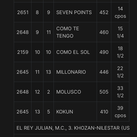
14
2651
8
9
SEVEN POINTS
452
5
cpos
COMO TE
15
2648
9
11
460
5
TENGO
1/4
18
2159
10
10
COMO EL SOL
490
5
1/2
22
2645
11
13
MILLONARIO
446
5
1/2
33
2648
12
2
MOLUSCO
505
5
1/2
39
2645
13
5
KOKUN
410
5
cpos
EL REY JULIAN, M.C., 3. KHOZAN-NILESTAR (USA)