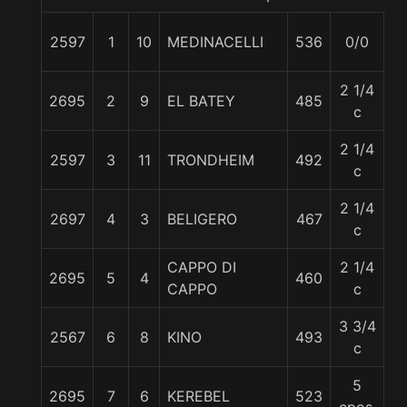
2597
1
10
MEDINACELLI
536
0/0
5
2 1/4
2695
2
9
EL BATEY
485
5
c
2 1/4
2597
3
11
TRONDHEIM
492
5
c
2 1/4
2697
4
3
BELIGERO
467
5
c
CAPPO DI
2 1/4
2695
5
4
460
5
CAPPO
c
3 3/4
2567
6
8
KINO
493
5
c
5
2695
7
6
KEREBEL
523
5