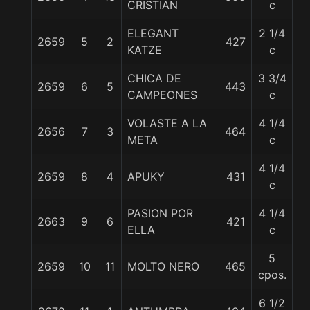
CRISTIAN
c
ELEGANT
2 1/4
2659
5
2
427
5
KATZE
c
CHICA DE
3 3/4
2659
6
5
443
5
CAMPEONES
c
VOLASTE A LA
4 1/4
2656
7
3
464
5
META
c
4 1/4
2659
8
4
APUKY
431
5
c
PASION POR
4 1/4
2663
9
6
421
5
ELLA
c
5
2659
10
11
MOLTO NERO
465
5
cpos.
6 1/2