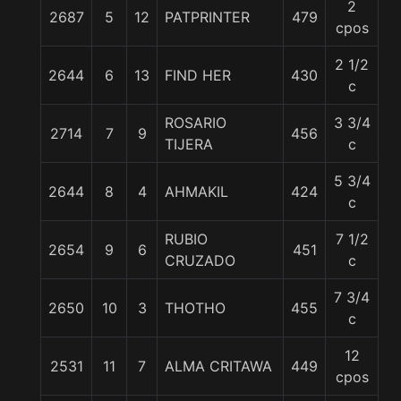
2
2687
5
12
PATPRINTER
479
5
cpos
2 1/2
2644
6
13
FIND HER
430
5
c
ROSARIO
3 3/4
2714
7
9
456
5
TIJERA
c
5 3/4
2644
8
4
AHMAKIL
424
5
c
RUBIO
7 1/2
2654
9
6
451
5
CRUZADO
c
7 3/4
2650
10
3
THOTHO
455
5
c
12
2531
11
7
ALMA CRITAWA
449
5
cpos