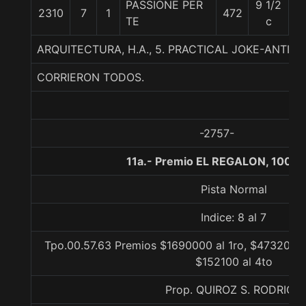
PASSIONE PER
9 1/2
2310
7
1
472
5
TE
c
ARQUITECTURA, H.A., 5. PRACTICAL JOKE-ANTIP
CORRIERON TODOS.
-2757-
11a.- Premio EL REGALON, 1000 
Pista Normal
Indice: 8 al 7
Tpo.00.57.63 Premios $1690000 al 1ro, $473200 a
$152100 al 4to
Prop. QUIROZ S. RODRIGO