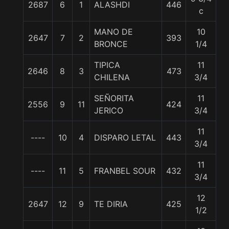
2687
6
1
ALASHDI
446
5
c
MANO DE
10
2647
7
2
393
5
BRONCE
1/4
TIPICA
11
2646
8
3
473
5
CHILENA
3/4
SEÑORITA
11
2556
9
11
424
5
JERICO
3/4
11
----
10
4
DISPARO LETAL
443
5
3/4
11
----
11
5
FRANBEL SOUR
432
5
3/4
12
2647
12
9
TE DIRIA
425
5
1/2