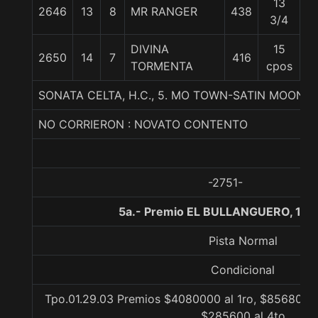
13
2646
13
8
MR RANGER
438
5
3/4
DIVINA
15
2650
14
7
416
5
TORMENTA
cpos
SONATA CELTA, H.C., 5. MO TOWN-SATIN MOON-
NO CORRIERON : NOVATO CONTENTO
-2751-
5a.- Premio EL BULLANGUERO, 150
Pista Normal
Condicional
Tpo.01.29.03 Premios $4080000 al 1ro, $856800 a
$285600 al 4to