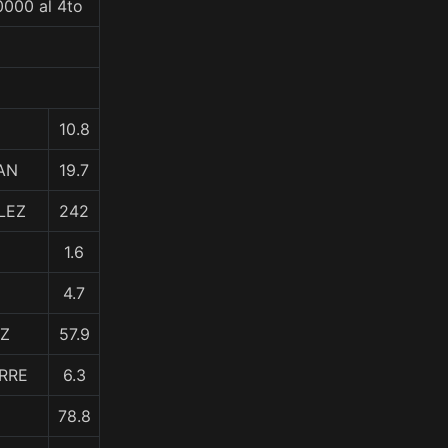
0000 al 4to
10.8
AN
19.7
LEZ
242
1.6
4.7
EZ
57.9
IRRE
6.3
78.8