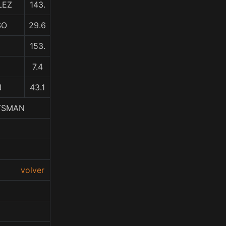
LEZ
143.
SO
29.6
153.
7.4
N
43.1
FTSMAN
volver