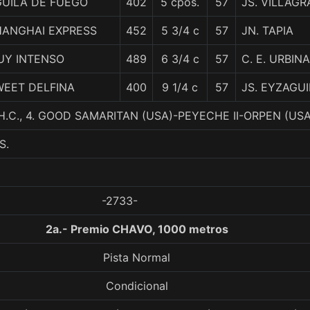
GUILA DE FUEGO
402
5 cpos.
57
JS. VILLAGR
HANGHAI EXPRESS
452
5 3/4 c
57
JN. TAPIA
UY INTENSO
489
6 3/4 c
57
C. E. URBINA
WEET DELFINA
400
9 1/4 c
57
JS. EYZAGU
.C., 4. GOOD SAMARITAN (USA)-PEYECHE II-ORPEN (USA
S.
-2733-
2a.- Premio CHAVO, 1000 metros
Pista Normal
Condicional