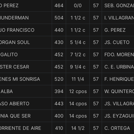
O PEREZ
464
0/0
57
SEB. GONZA
HUNDERMAN
504
1 1/2 c
57
I. VILLAGRA
IJO FRANCISCO
440
1 1/2 c
57
G. PEREZ
ORGAN SOUL
430
5 1/4 c
57
JS. CUETO
EGALITO
452
7 1/2 c
57
FDO. MORE
ISTER CESAR
452
9 1/4 c
57
C. E. URBINA
ENES MI SONRISA
520
11 1/4
57
F. HENRIQU
 ALBA
394
12 cpos
57
W. QUINTER
ASO ABIERTO
443
14 cpos
57
JS. VILLAGR
NIA QUE SER
400
14 cpos
57
JS. EYZAGU
RRIENTE DE AIRE
410
14 1/2
57
C. ORTEGA