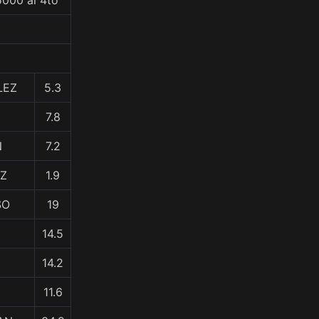
5000 al 4to
LEZ
5.3
7.8
N
7.2
EZ
1.9
SO
19
14.5
14.2
11.6