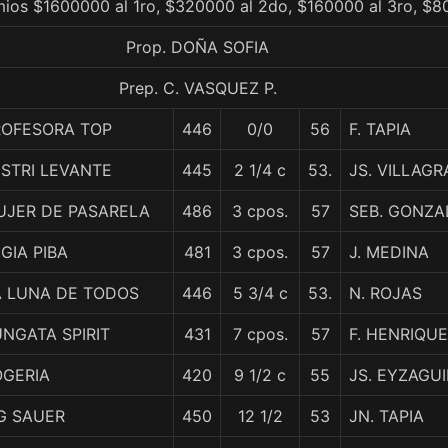
mios $1600000 al 1ro, $320000 al 2do, $160000 al 3ro, $8
Prop. DOÑA SOFIA
Prep. C. VASQUEZ P.
ROFESORA TOP
446
0/0
56
F. TAPIA
STRI LEVANTE
445
2 1/4 c
53.
JS. VILLAGR
UJER DE PASARELA
486
3 cpos.
57
SEB. GONZA
GIA PIBA
481
3 cpos.
57
J. MEDINA
A LUNA DE TODOS
446
5 3/4 c
53.
N. ROJAS
NGATA SPIRIT
431
7 cpos.
57
F. HENRIQU
OGERIA
420
9 1/2 c
55
JS. EYZAGU
G SAUER
450
12 1/2
53
JN. TAPIA