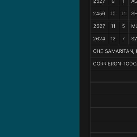
2627
9
1
A
2456
10
11
S
2627
11
5
M
2624
12
7
S
CHE SAMARITAN, H
CORRIERON TODO