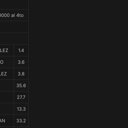
0000 al 4to
LEZ
1.4
NO
3.6
LEZ
3.8
35.6
27.7
E
13.3
AN
33.2