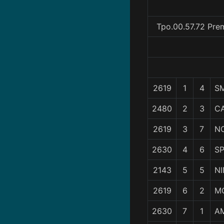
Tpo.00.57.72 Pre
2619
1
4
S
2480
2
3
C
2619
3
7
N
2630
4
6
SP
2143
5
5
N
2619
6
2
M
2630
7
1
AM