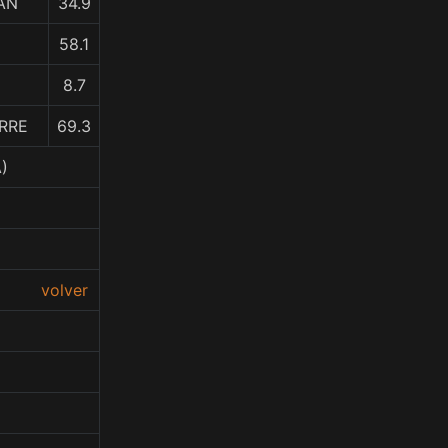
AN
34.9
58.1
8.7
IRRE
69.3
)
volver