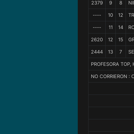
2379
9
8
NI
----
10
12
T
----
11
14
R
2620
12
15
G
2444
13
7
S
PROFESORA TOP, 
NO CORRIERON : 