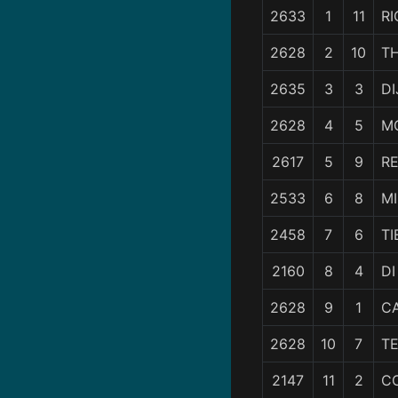
2633
1
11
RI
2628
2
10
T
2635
3
3
D
2628
4
5
M
2617
5
9
R
2533
6
8
M
2458
7
6
TI
2160
8
4
DI
2628
9
1
C
2628
10
7
TE
2147
11
2
CO