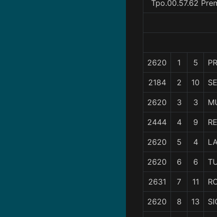
Tpo.00.57.62 Pre
2620
1
5
P
2184
2
10
SE
2620
3
3
M
2444
4
9
RE
2620
5
4
L
2620
6
6
TU
2631
7
11
R
2620
8
13
SI