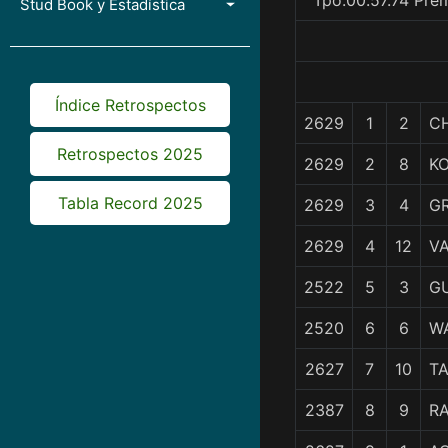
Tpo.00.57.74 Pre
Stud Book y Estadística
Índice Retrospectos
2629
1
2
C
Retrospectos 2025
2629
2
8
K
Tabla Record 2025
2629
3
4
G
2629
4
12
V
2522
5
3
G
2520
6
6
W
2627
7
10
T
2387
8
9
RA