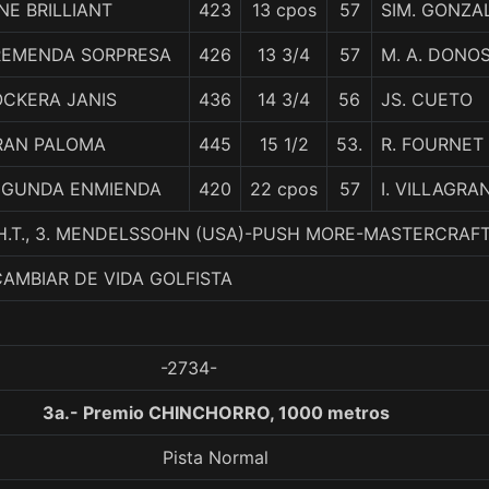
NE BRILLIANT
423
13 cpos
57
SIM. GONZA
REMENDA SORPRESA
426
13 3/4
57
M. A. DONO
OCKERA JANIS
436
14 3/4
56
JS. CUETO
RAN PALOMA
445
15 1/2
53.
R. FOURNET
EGUNDA ENMIENDA
420
22 cpos
57
I. VILLAGRA
H.T., 3. MENDELSSOHN (USA)-PUSH MORE-MASTERCRA
CAMBIAR DE VIDA GOLFISTA
-2734-
3a.- Premio CHINCHORRO, 1000 metros
Pista Normal