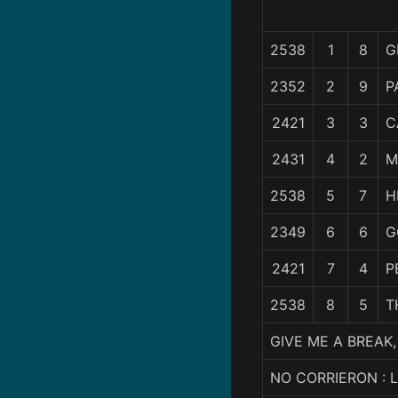
2538
1
8
G
2352
2
9
P
2421
3
3
C
2431
4
2
M
2538
5
7
H
2349
6
6
G
2421
7
4
P
2538
8
5
T
GIVE ME A BREAK
NO CORRIERON : 