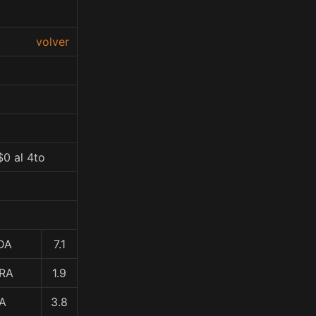
volver
$0 al 4to
DA
7.1
ERA
1.9
A
3.8