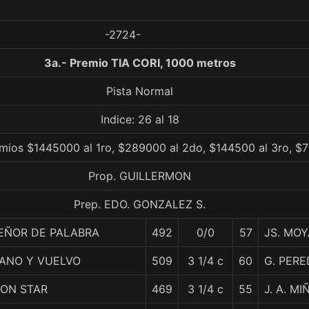
-2724-
3a.- Premio TIA CORI, 1000 metros
Pista Normal
Indice: 26 al 18
mios $1445000 al 1ro, $289000 al 2do, $144500 al 3ro, $7
Prop. GUILLERMON
Prep. EDO. GONZALEZ S.
EÑOR DE PALABRA
492
0/0
57
JS. MOY
ANO Y VUELVO
509
3 1/4 c
60
G. PERE
RON STAR
469
3 1/4 c
55
J. A. MI