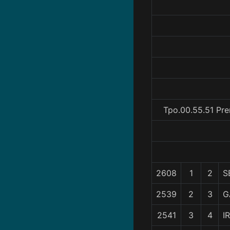
Tpo.00.55.51 Pre
2608
1
2
S
2539
2
3
G
2541
3
4
I