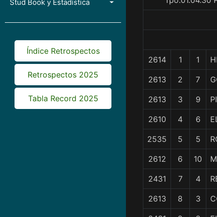
Tpo.01.04.30 
Stud Book y Estadística
Índice Retrospectos
2614
1
1
H
Retrospectos 2025
2613
2
7
G
Tabla Record 2025
2613
3
9
P
2610
4
6
E
2535
5
5
R
2612
6
10
M
2431
7
4
R
2613
8
3
C