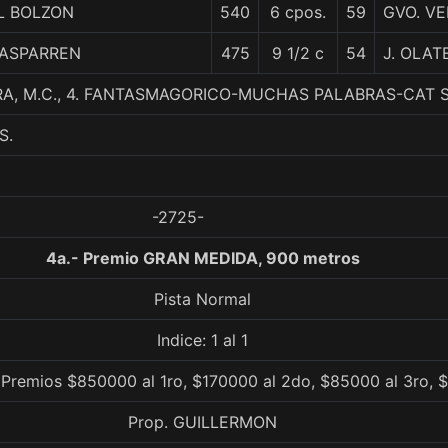
L BOLZON
540
6 cpos.
59
GVO. V
ASPARREN
475
9 1/2 c
54
J. OLAT
A, M.C., 4. FANTASMAGORICO-MUCHAS PALABRAS-CAT 
S.
-2725-
4a.- Premio GRAN MEDIDA, 900 metros
Pista Normal
Indice: 1 al 1
 Premios $850000 al 1ro, $170000 al 2do, $85000 al 3ro, $
Prop. GUILLERMON