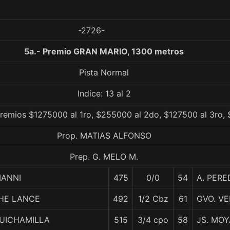
-2726-
5a.- Premio GRAN MARIO, 1300 metros
Pista Normal
Indice: 13 al 2
Premios $1275000 al 1ro, $255000 al 2do, $127500 al 3ro, 
Prop. MATIAS ALFONSO
Prep. G. MELO M.
IANNI
475
0/0
54
A. PERE
HE LANCE
492
1/2 Cbz
61
GVO. V
UICHAMILLA
515
3/4 cpo
58
JS. MOY