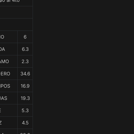
$0 al 4to
ÑO
6
DA
6.3
CAMO
2.3
DERO
34.6
MPOS
16.9
JAS
19.3
E
5.3
Z
4.5