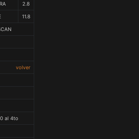
ERA
2.8
E
11.8
SCAN
volver
0 al 4to