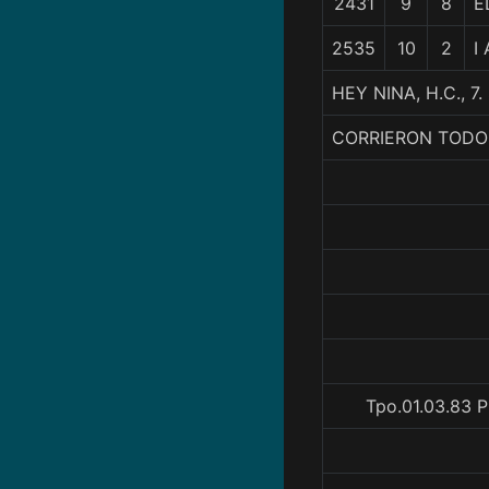
2431
9
8
E
2535
10
2
I
HEY NINA, H.C., 
CORRIERON TODO
Tpo.01.03.83 P