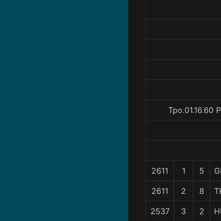
Tpo.01.16.60 
2611
1
5
G
2611
2
8
T
2537
3
2
H