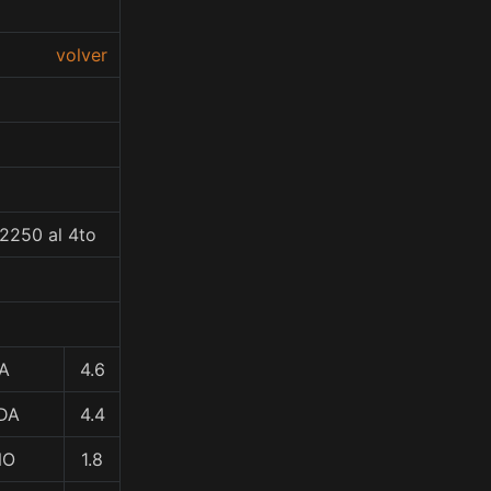
volver
2250 al 4to
A
4.6
DA
4.4
ÑO
1.8