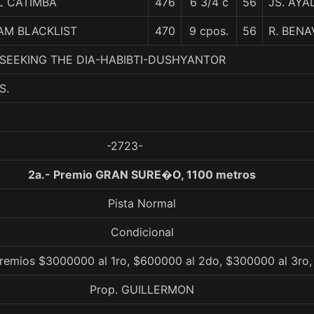
L CATIMBA
476
6 3/4 c
56
JS. AYA
 AM BLACKLIST
470
9 cpos.
56
R. BENA
7. SEEKING THE DIA-HABIBTI-DUSHYANTOR
S.
-2723-
2a.- Premio GRAN SURE�O, 1100 metros
Pista Normal
Condicional
remios $3000000 al 1ro, $600000 al 2do, $300000 al 3ro, 
Prop. GUILLERMON