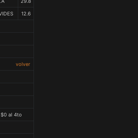
LA
29.8
VIDES
12.6
volver
$0 al 4to