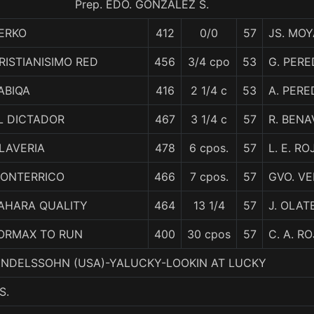
Prep. EDO. GONZALEZ S.
ERKO
412
0/0
57
JS. MOY
RISTIANISIMO RED
456
3/4 cpo
53
G. PERE
ABIQA
416
2 1/4 c
53
A. PERE
L DICTADOR
467
3 1/4 c
57
R. BENA
LAVERIA
478
6 cpos.
57
L. E. RO
ONTERRICO
466
7 cpos.
57
GVO. V
AHARA QUALITY
464
13 1/4
57
J. OLAT
ORMAX TO RUN
400
30 cpos
57
C. A. R
 MENDELSSOHN (USA)-YALUCKY-LOOKIN AT LUCKY
S.