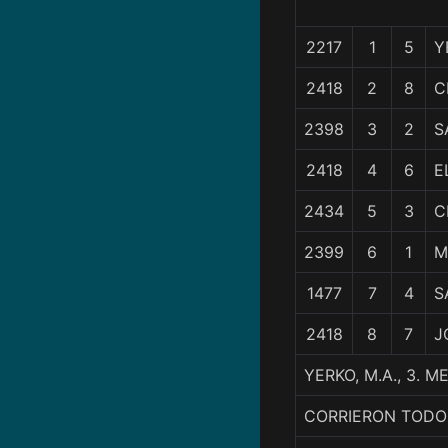
2217
1
5
Y
2418
2
8
C
2398
3
2
S
2418
4
6
E
2434
5
3
C
2399
6
1
M
1477
7
4
S
2418
8
7
J
YERKO, M.A., 3.
CORRIERON TODO