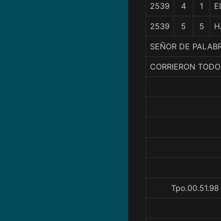
2539
4
1
E
2539
5
5
H
SEÑOR DE PALABR
CORRIERON TODO
Tpo.00.51.98