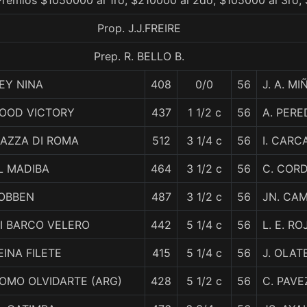
Premios $1050000 al 1ro, $210000 al 2do, $105000 al 3ro, 
Prop. J.J.FREIRE
Prep. R. BELLO B.
EY NINA
408
0/0
56
J. A. MI
OOD VICTORY
437
1 1/2 c
56
A. PERE
IAZZA DI ROMA
512
3 1/4 c
56
I. CAR
L MADIBA
464
3 1/2 c
56
C. COR
OBBEN
487
3 1/2 c
56
JN. CA
I BARCO VELERO
442
5 1/4 c
56
L. E. RO
EINA FILETE
415
5 1/4 c
56
J. OLAT
OMO OLVIDARTE (ARG)
428
5 1/2 c
56
C. PAVE