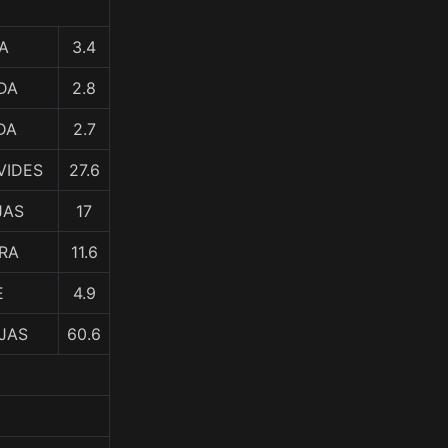
A
3.4
DA
2.8
DA
2.7
VIDES
27.6
JAS
17
ERA
11.6
E
4.9
OJAS
60.6