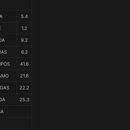
A
5.4
E
1.2
DA
9.2
JAS
6.2
MPOS
41.6
CAMO
21.6
EGAS
22.2
DA
25.3
SA