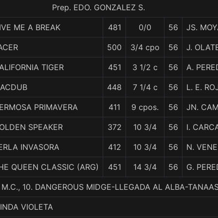
Prep. EDO. GONZALEZ S.
IVE ME A BREAK
481
0/0
56
JS. MOY
ACER
500
3/4 cpo
56
J. OLAT
ALIFORNIA TIGER
451
3 1/2 c
56
A. PERE
ACDUB
448
7 1/4 c
56
L. E. RO
ERMOSA PRIMAVERA
411
9 cpos.
56
JN. CA
OLDEN SPEAKER
372
10 3/4
56
I. CAR
ERLA INVASORA
412
10 3/4
56
N. VEN
HE QUEEN CLASSIC (ARG)
451
14 3/4
56
G. PERE
, M.C., 10. DANGEROUS MIDGE-LLEGADA AL ALBA-TANAA
LINDA VIOLETA