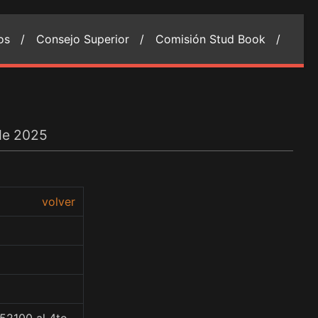
ios /
Consejo Superior /
Comisión Stud Book /
 de 2025
volver