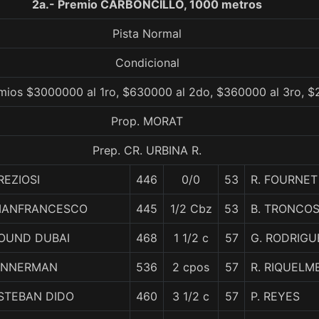
2a.- Premio CARBONCILLO, 1000 metros
Pista Normal
Condicional
mios $3000000 al 1ro, $630000 al 2do, $360000 al 3ro, $
Prop. MORAT
Prep. CR. URBINA R.
REZIOSI
446
0/0
53
R. FOURNET
IANFRANCESCO
445
1/2 Cbz
53
B. TRONCO
OUND DUBAI
468
1 1/2 c
57
G. RODRIGU
INNERMAN
536
2 cpos
57
R. RIQUELM
STEBAN DIDO
460
3 1/2 c
57
P. REYES