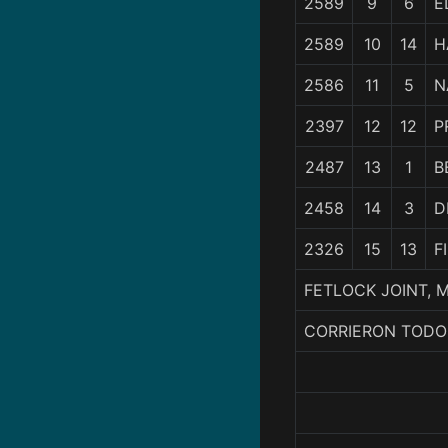
2589
9
6
E
2589
10
14
H
2586
11
5
N
2397
12
12
P
2487
13
1
B
2458
14
3
D
2326
15
13
F
FETLOCK JOINT, M
CORRIERON TODO