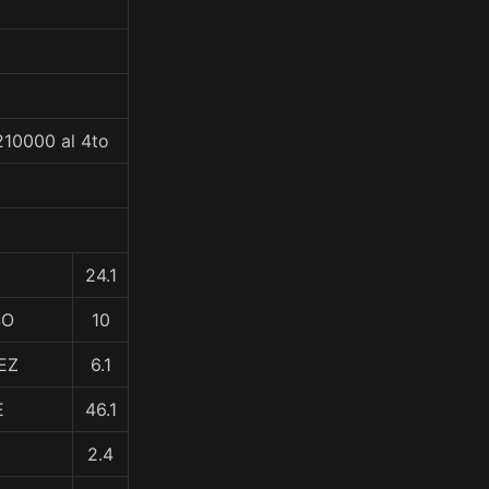
210000 al 4to
24.1
SO
10
EZ
6.1
E
46.1
2.4