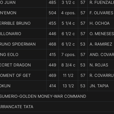
IO JUAN
485
3 1/2 c
57
R. FUENZAL
IN'EMON
504
4 cpos.
57
F. OLIVARES
ERRIBLE BRUNO
455
5 1/4 c
57
H. OCHOA
ILLONARIO
446
6 1/2 c
57
O. MENESES
RUNO SPIDERMAN
468
6 1/2 c
53
A. RAMIREZ
ING EOLO
415
7 cpos.
57
AND. COVA
ECRET DRAGON
449
8 3/4 c
53
N. ROJAS
OMENT OF GET
469
11 1/2
57
R. COVARRU
OKUN
414
13 1/2
53
JN. TAPIA
 3. SUMERIO-GOLDEN MONEY-WAR COMMAND
ARRANCATE TATA