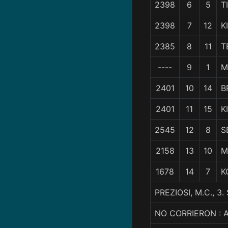
2398
6
5
T
2398
7
12
K
2385
8
11
T
----
9
1
M
2401
10
14
B
2401
11
15
K
2545
12
8
S
2158
13
10
M
1678
14
7
K
PREZIOSI, M.C.,
NO CORRIERON : 