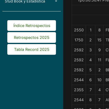
Tpo.00.56.41 Pre
Stud Book y Estadística
Índice Retrospectos
2550
1
8
F
Retrospectos 2025
1750
2
15
T
Tabla Record 2025
2592
3
9
C
2592
4
11
F
2592
5
2
B
2544
6
10
B
2355
7
4
C
2544
8
7
A