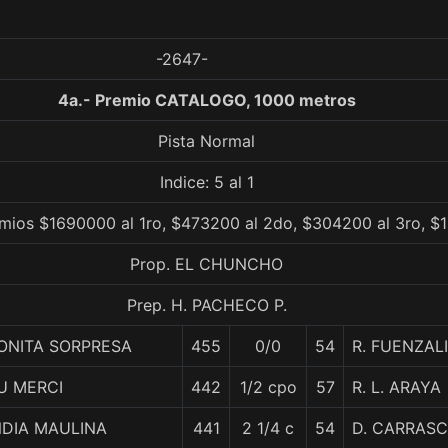
-2647-
4a.- Premio CATALOGO, 1000 metros
Pista Normal
Indice: 5 al 1
mios $1690000 al 1ro, $473200 al 2do, $304200 al 3ro, $1
Prop. EL CHUNCHO
Prep. H. PACHECO P.
ONITA SORPRESA
455
0/0
54
R. FUENZAL
U MERCI
442
1/2 cpo
57
R. L. ARAYA
NDIA MAULINA
441
2 1/4 c
54
D. CARRAS