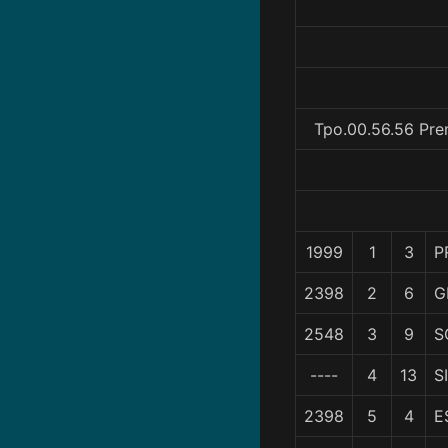
Tpo.00.56.56 Pre
1999
1
3
P
2398
2
6
G
2548
3
9
S
----
4
13
S
2398
5
4
E