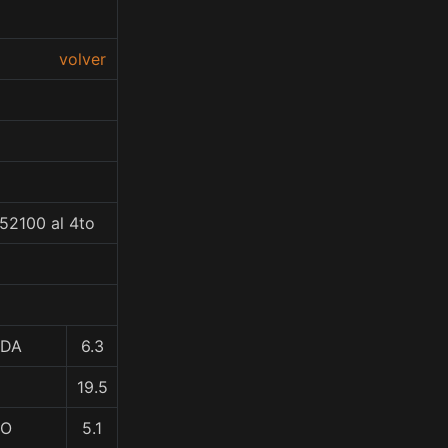
volver
52100 al 4to
IDA
6.3
19.5
CO
5.1