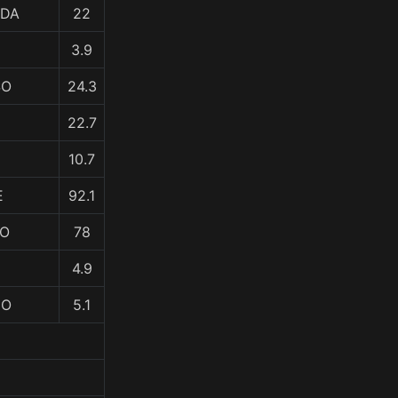
IDA
22
3.9
SO
24.3
22.7
10.7
E
92.1
NO
78
4.9
HO
5.1