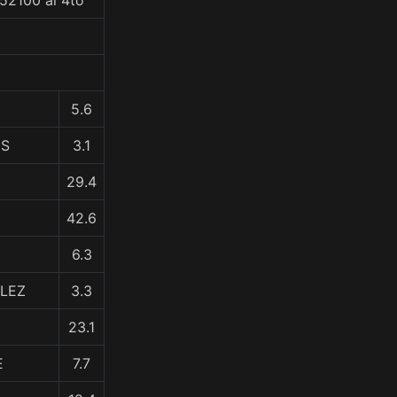
52100 al 4to
5.6
ES
3.1
29.4
42.6
6.3
ALEZ
3.3
23.1
E
7.7