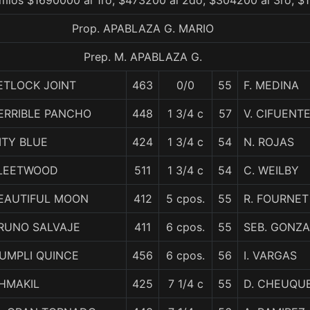
mios $1690000 al 1ro, $473200 al 2do, $304200 al 3ro, $1
Prop. APABLAZA G. MARIO
Prep. M. APABLAZA G.
ETLOCK JOINT
463
0/0
55
F. MEDINA
ERRIBLE PANCHO
448
1 3/4 c
57
V. CIFUENT
ITY BLUE
424
1 3/4 c
54
N. ROJAS
LEETWOOD
511
1 3/4 c
54
C. WEILBY
EAUTIFUL MOON
412
5 cpos.
55
R. FOURNET
RUNO SALVAJE
411
6 cpos.
55
SEB. GONZ
UMPLI QUINCE
456
6 cpos.
56
I. VARGAS
HMAKIL
425
7 1/4 c
55
D. CHEUQU