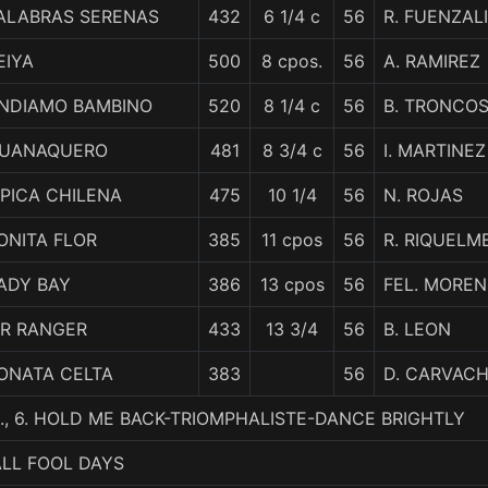
ALABRAS SERENAS
432
6 1/4 c
56
R. FUENZAL
EIYA
500
8 cpos.
56
A. RAMIREZ
NDIAMO BAMBINO
520
8 1/4 c
56
B. TRONCO
UANAQUERO
481
8 3/4 c
56
I. MARTINEZ
IPICA CHILENA
475
10 1/4
56
N. ROJAS
ONITA FLOR
385
11 cpos
56
R. RIQUELM
ADY BAY
386
13 cpos
56
FEL. MORE
R RANGER
433
13 3/4
56
B. LEON
ONATA CELTA
383
56
D. CARVAC
M., 6. HOLD ME BACK-TRIOMPHALISTE-DANCE BRIGHTLY
ALL FOOL DAYS