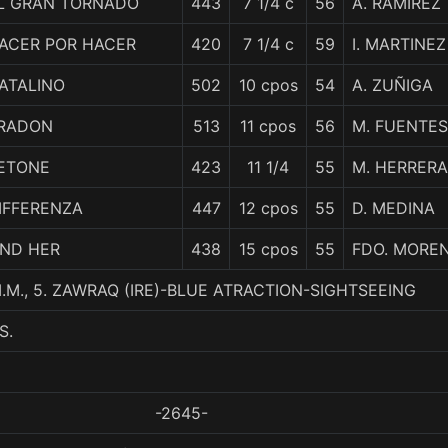
L GRAN TORNADO
443
7 1/4 c
56
A. RAMIREZ
ACER POR HACER
420
7 1/4 c
59
I. MARTINEZ
ATALINO
502
10 cpos
54
A. ZUÑIGA
RADON
513
11 cpos
56
M. FUENTES
ETONE
423
11 1/4
55
M. HERRERA
IFFERENZA
447
12 cpos
55
D. MEDINA
IND HER
438
15 cpos
55
FDO. MORE
.M., 5. ZAWRAQ (IRE)-BLUE ATRACTION-SIGHTSEEING
S.
-2645-