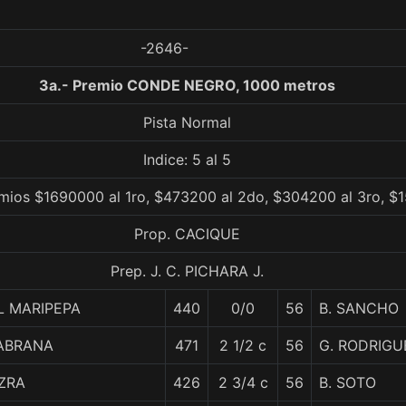
-2646-
3a.- Premio CONDE NEGRO, 1000 metros
Pista Normal
Indice: 5 al 5
mios $1690000 al 1ro, $473200 al 2do, $304200 al 3ro, $1
Prop. CACIQUE
Prep. J. C. PICHARA J.
L MARIPEPA
440
0/0
56
B. SANCHO
ABRANA
471
2 1/2 c
56
G. RODRIGU
ZRA
426
2 3/4 c
56
B. SOTO