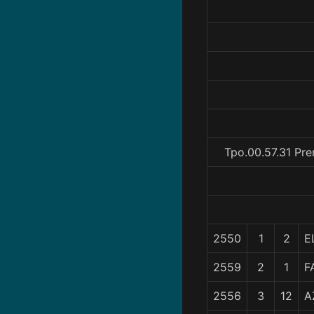
Tpo.00.57.31 Pre
2550
1
2
E
2559
2
1
F
2556
3
12
A