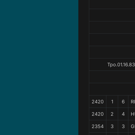
Tpo.01.16.8
2420
1
6
R
2420
2
4
H
2354
3
3
G