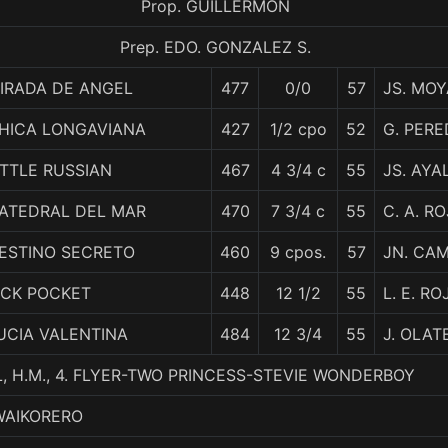
Prop. GUILLERMON
Prep. EDO. GONZALEZ S.
IRADA DE ANGEL
477
0/0
57
JS. MOY
HICA LONGAVIANA
427
1/2 cpo
52
G. PERE
ITTLE RUSSIAN
467
4 3/4 c
55
JS. AYA
ATEDRAL DEL MAR
470
7 3/4 c
55
C. A. R
ESTINO SECRETO
460
9 cpos.
57
JN. CA
ICK POCKET
448
12 1/2
55
L. E. RO
UCIA VALENTINA
484
12 3/4
55
J. OLAT
, H.M., 4. FLYER-TWO PRINCESS-STEVIE WONDERBOY
WAIKORERO