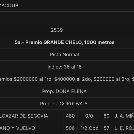
 MACDUB
-2539-
5a.- Premio GRANDE CHELO, 1000 metros
Pista Normal
Indice: 36 al 18
emios $2000000 al 1ro, $400000 al 2do, $200000 al 3ro, 
Prop. DOÑA ELENA
Prep. C. CORDOVA A.
LCAZAR DE SEGOVIA
480
0/0
60
J. A. MI
ANO Y VUELVO
506
1/2 Cbz
57
L. E. RO