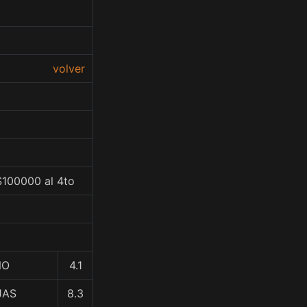
volver
$100000 al 4to
ÑO
4.1
JAS
8.3