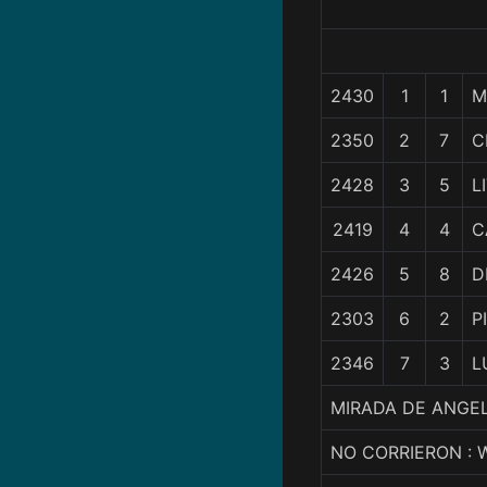
2430
1
1
M
2350
2
7
C
2428
3
5
L
2419
4
4
C
2426
5
8
D
2303
6
2
P
2346
7
3
L
MIRADA DE ANGEL
NO CORRIERON : 