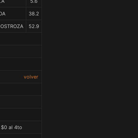
LA
5.6
DA
38.2
INOSTROZA
52.9
volver
 $0 al 4to