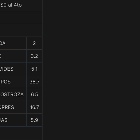
$0 al 4to
DA
2
E
3.2
VIDES
5.1
MPOS
38.7
INOSTROZA
6.5
TORRES
16.7
JAS
5.9