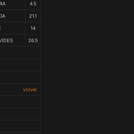
ERA
4.5
DA
21.1
E
14
VIDES
26.5
volver