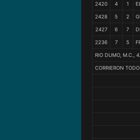
2420
4
1
E
2428
5
2
G
2427
6
7
D
2236
7
5
F
RIO DUMO, M.C.,
CORRIERON TODO