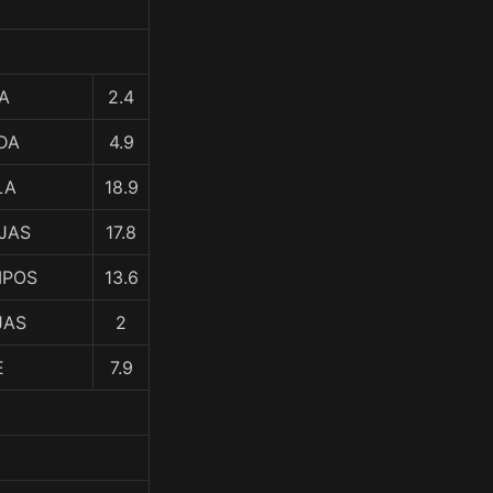
A
2.4
DA
4.9
LA
18.9
OJAS
17.8
MPOS
13.6
JAS
2
E
7.9