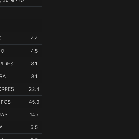
 $0 al 4to
E
4.4
ÑO
4.5
VIDES
8.1
ERA
3.1
TORRES
22.4
MPOS
45.3
JAS
14.7
A
5.5