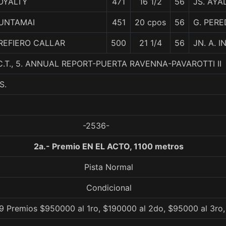
OYALTY
471
16 1/2
56
JS. AYA
UNTAMAI
451
20 cpos
56
G. PERE
REFIERO CALLAR
500
21 1/4
56
JN. A. 
.T., 5. ANNUAL REPORT-PUERTA RAVENNA-PAVAROTTI II
S.
-2536-
2a.- Premio EN EL ACTO, 1100 metros
Pista Normal
Condicional
9 Premios $950000 al 1ro, $190000 al 2do, $95000 al 3ro,