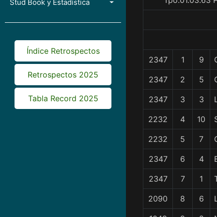
Tpo.01.03.63 
Stud Book y Estadística
Índice Retrospectos
2347
1
9
Retrospectos 2025
2347
2
5
Tabla Record 2025
2347
3
3
2232
4
10
2232
5
7
2347
6
4
2347
7
1
2090
8
6