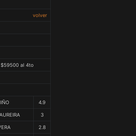
volver
, $59500 al 4to
MIÑO
4.9
 MAUREIRA
3
VERA
2.8