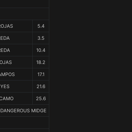
 ROJAS
5.4
REDA
3.5
REDA
10.4
ROJAS
18.2
CAMPOS
17.1
EYES
21.6
RCAMO
25.6
LO-DANGEROUS MIDGE