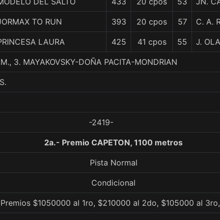
MODELO DEL SALTO
433
20 cpos
53
JN. 
JORMAX TO RUN
393
20 cpos
57
C. A.
PRINCESA LAURA
425
41 cpos
55
J. OL
M., 3. MAYAKOVSKY-DOÑA PACITA-MONDRIAN
S.
-2419-
2a.- Premio CAPETON, 1100 metros
Pista Normal
Condicional
 Premios $1050000 al 1ro, $210000 al 2do, $105000 al 3ro