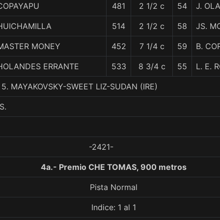
COPAYAPU
481
2 1/2 c
54
J. OL
HUICHAMILLA
514
2 1/2 c
58
JS. M
MASTER MONEY
452
7 1/4 c
59
B. CO
HOLANDES ERRANTE
533
8 3/4 c
55
L. E. 
 5. MAYAKOVSKY-SWEET LIZ-SUDAN (IRE)
S.
-2421-
4a.- Premio CHE TOMAS, 900 metros
Pista Normal
Indice: 1 al 1