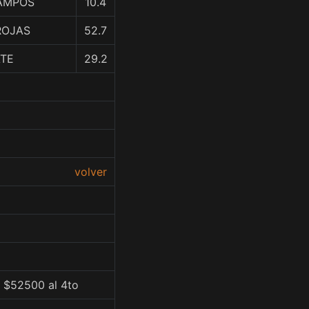
CAMPOS
10.4
 ROJAS
52.7
ATE
29.2
volver
, $52500 al 4to