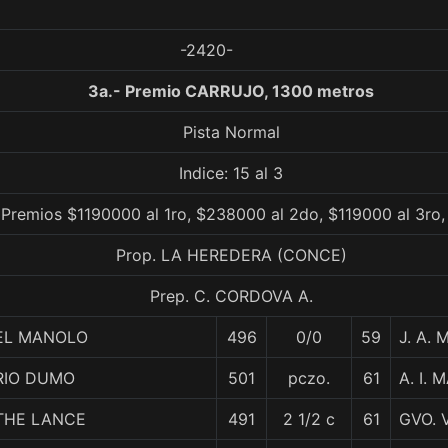
-2420-
3a.- Premio CARRUJO, 1300 metros
Pista Normal
Indice: 15 al 3
 Premios $1190000 al 1ro, $238000 al 2do, $119000 al 3ro
Prop. LA HEREDERA (CONCE)
Prep. C. CORDOVA A.
EL MANOLO
496
0/0
59
J. A. 
RIO DUMO
501
pczo.
61
A. I.
THE LANCE
491
2 1/2 c
61
GVO. 