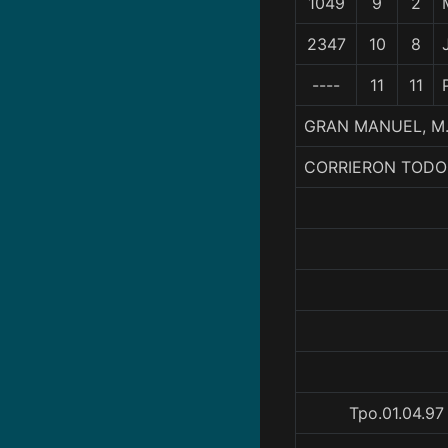
1049
9
2
2347
10
8
----
11
11
GRAN MANUEL, M.
CORRIERON TODO
Tpo.01.04.97