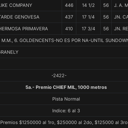
LIKE COMPANY
446
14 1/2
56
J. A. 
TARDE GENOVESA
437
17 1/4
56
JN. 
HERMOSA PRIMAVERA
410
17 3/4
56
JN. R
 M.M., 6. GOLDENCENTS-NO ES POR NA-UNTIL SUNDOW
GRANELY
-2422-
5a.- Premio CHIEF MIL, 1000 metros
Pista Normal
Indice: 6 al 3
 Premios $1250000 al 1ro, $250000 al 2do, $125000 al 3ro