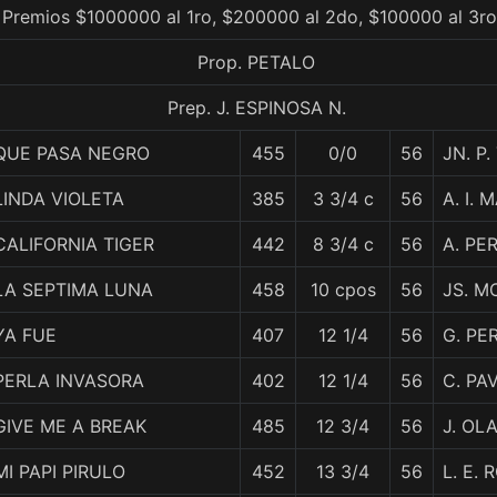
 Premios $1000000 al 1ro, $200000 al 2do, $100000 al 3ro
Prop. PETALO
Prep. J. ESPINOSA N.
QUE PASA NEGRO
455
0/0
56
JN. P
LINDA VIOLETA
385
3 3/4 c
56
A. I.
CALIFORNIA TIGER
442
8 3/4 c
56
A. PE
LA SEPTIMA LUNA
458
10 cpos
56
JS. M
YA FUE
407
12 1/4
56
G. PE
PERLA INVASORA
402
12 1/4
56
C. PA
GIVE ME A BREAK
485
12 3/4
56
J. OL
MI PAPI PIRULO
452
13 3/4
56
L. E. 