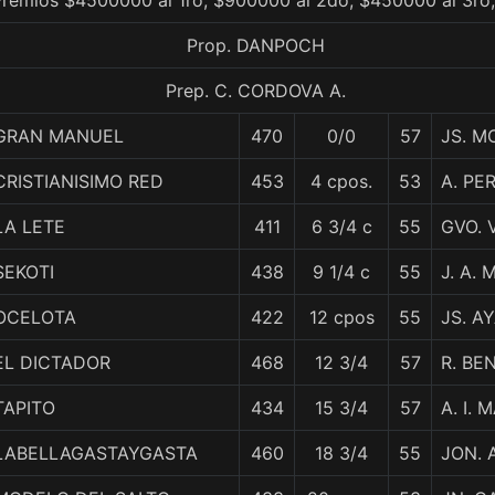
Premios $4500000 al 1ro, $900000 al 2do, $450000 al 3ro
Prop. DANPOCH
Prep. C. CORDOVA A.
GRAN MANUEL
470
0/0
57
JS. M
CRISTIANISIMO RED
453
4 cpos.
53
A. PE
LA LETE
411
6 3/4 c
55
GVO. 
SEKOTI
438
9 1/4 c
55
J. A. 
OCELOTA
422
12 cpos
55
JS. A
EL DICTADOR
468
12 3/4
57
R. BE
TAPITO
434
15 3/4
57
A. I.
LABELLAGASTAYGASTA
460
18 3/4
55
JON. 