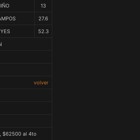
MIÑO
13
CAMPOS
27.6
EYES
52.3
N
volver
, $62500 al 4to