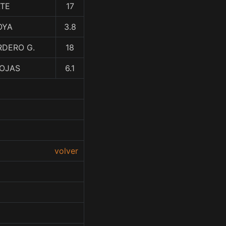
ATE
17
OYA
3.8
RDERO G.
18
ROJAS
6.1
volver