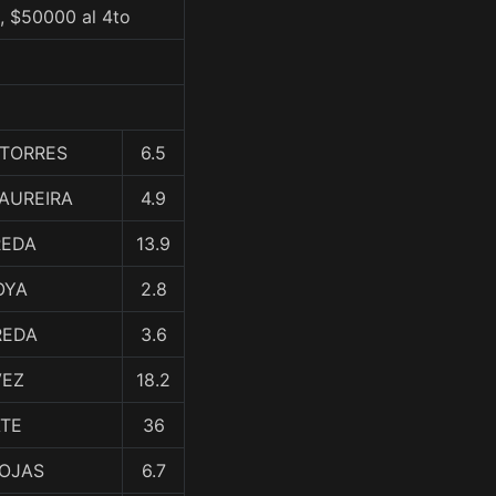
, $50000 al 4to
. TORRES
6.5
 MAUREIRA
4.9
REDA
13.9
OYA
2.8
REDA
3.6
VEZ
18.2
ATE
36
ROJAS
6.7