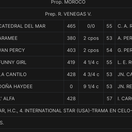
Prop. MOROCO
Prep. R. VENEGAS V.
CATEDRAL DEL MAR
465
0/0
55
C. A.
ARAMEE
380
2 cpos
53
A. PE
VAN PERCY
403
2 cpos
54
G. PE
FUNNY GIRL
419
4 1/4 c
55
L. E. 
LA CANTILO
428
4 3/4 c
53
JN. 
DOÑA HAYDEE
0
9 1/4 c
53
JN. R
L' ALFA
428
57
I. CA
R, H.C., 4. INTERNATIONAL STAR (USA)-TRAMA EN CE
S.