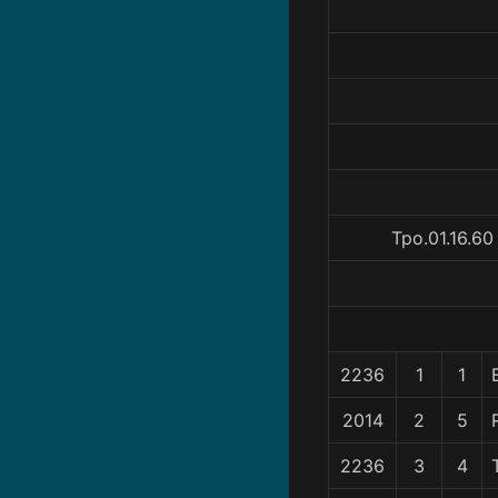
Tpo.01.16.60
2236
1
1
2014
2
5
2236
3
4