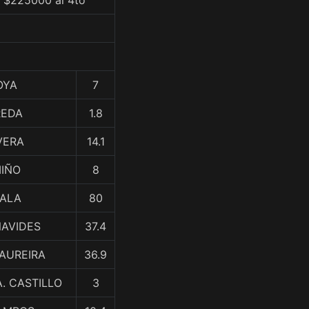
, $225000 al 4to
OYA
7
REDA
1.8
VERA
14.1
MIÑO
8
YALA
80
NAVIDES
37.4
 MAUREIRA
36.9
A. CASTILLO
3