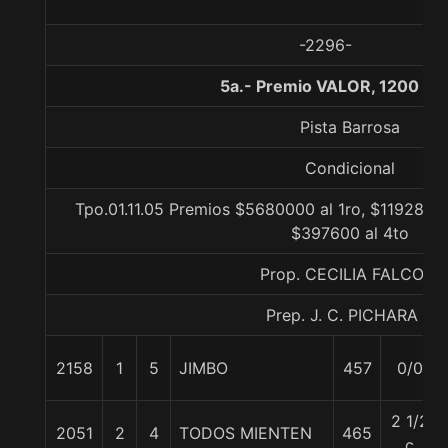
-2296-
5a.- Premio VALOR, 1200 me
Pista Barrosa
Condicional
Tpo.01.11.05 Premios $5680000 al 1ro, $1192800 
$397600 al 4to
Prop. CECILIA FALCONI
Prep. J. C. PICHARA J.
2158
1
5
JIMBO
457
0/0
2 1/2
2051
2
4
TODOS MIENTEN
465
c