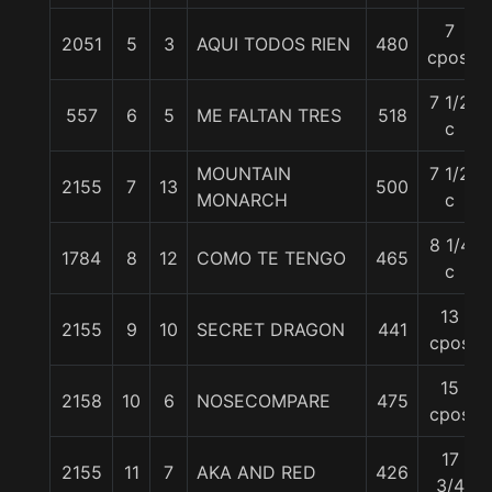
7
2051
5
3
AQUI TODOS RIEN
480
cpos.
7 1/2
557
6
5
ME FALTAN TRES
518
c
MOUNTAIN
7 1/2
2155
7
13
500
MONARCH
c
8 1/4
1784
8
12
COMO TE TENGO
465
c
13
2155
9
10
SECRET DRAGON
441
cpos
15
2158
10
6
NOSECOMPARE
475
cpos
17
2155
11
7
AKA AND RED
426
3/4