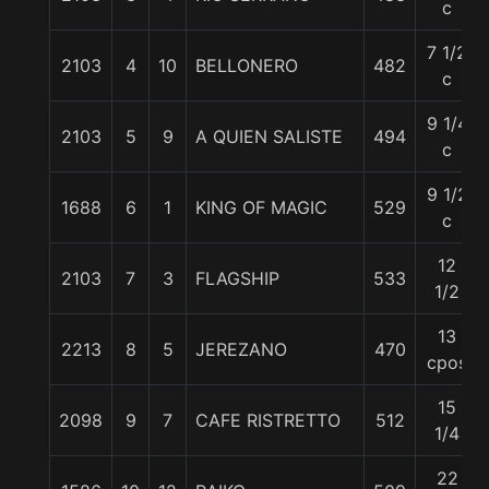
c
7 1/2
2103
4
10
BELLONERO
482
c
9 1/4
2103
5
9
A QUIEN SALISTE
494
c
9 1/2
1688
6
1
KING OF MAGIC
529
c
12
2103
7
3
FLAGSHIP
533
1/2
13
2213
8
5
JEREZANO
470
cpos
15
2098
9
7
CAFE RISTRETTO
512
1/4
22