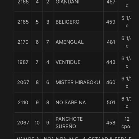
2165
4
2
GIANDANI
467
c
5 1/4
2165
5
3
BELIGERO
459
c
6 1/4
2170
6
7
AMENGUAL
481
c
6 1/4
1987
7
4
VENTIDUE
443
c
6 1/2
2067
8
6
MISTER HIRABOKU
460
c
6 1/2
2110
9
8
NO SABE NA
501
c
PANCHOTE
12
2067
10
9
458
SUREÑO
cpos