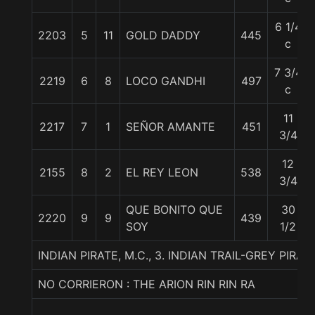
6 1/4
2203
5
11
GOLD DADDY
445
c
7 3/4
2219
6
8
LOCO GANDHI
497
c
11
2217
7
1
SEÑOR AMANTE
451
3/4
12
2155
8
2
EL REY LEON
538
3/4
QUE BONITO QUE
30
2220
9
9
439
SOY
1/2
INDIAN PIRATE, M.C., 3. INDIAN TRAIL-GREY PIRA
NO CORRIERON : THE ARION RIN RIN RA