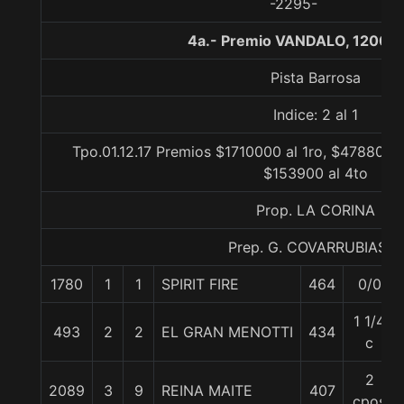
-2295-
4a.- Premio VANDALO, 1200 m
Pista Barrosa
Indice: 2 al 1
Tpo.01.12.17 Premios $1710000 al 1ro, $478800 a
$153900 al 4to
Prop. LA CORINA
Prep. G. COVARRUBIAS E.
1780
1
1
SPIRIT FIRE
464
0/0
1 1/4
493
2
2
EL GRAN MENOTTI
434
c
2
2089
3
9
REINA MAITE
407
cpos