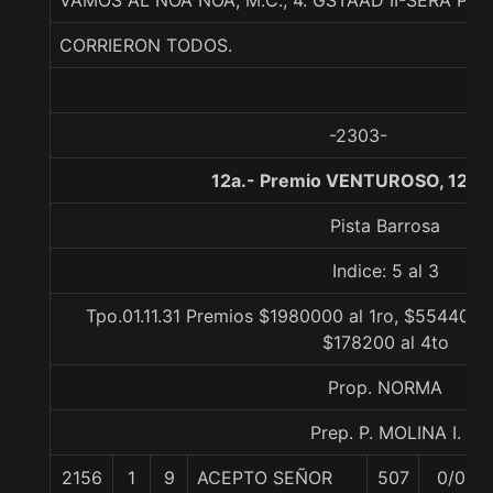
VAMOS AL NOA NOA, M.C., 4. GSTAAD II-SERA PR
CORRIERON TODOS.
-2303-
12a.- Premio VENTUROSO, 1200
Pista Barrosa
Indice: 5 al 3
Tpo.01.11.31 Premios $1980000 al 1ro, $554400 
$178200 al 4to
Prop. NORMA
Prep. P. MOLINA I.
2156
1
9
ACEPTO SEÑOR
507
0/0