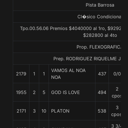
Pista Barrosa
Cl�sico Condicional
Tpo.00.56.06 Premios $4040000 al 1ro, $929200 
$282800 al 4to
Prop. FLEXOGRAFICA
Prep. RODRIGUEZ RIQUELME JU
VAMOS AL NOA
2179
1
1
437
0/0
NOA
2
1955
2
5
GOD IS LOVE
494
cpos
3
2171
3
10
PLATON
538
cpos.
3 3/4