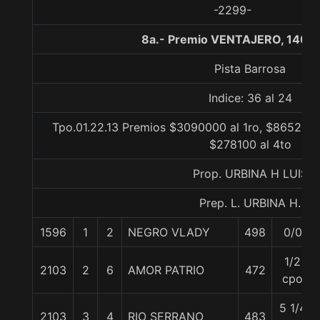
-2299-
8a.- Premio VENTAJERO, 1400
Pista Barrosa
Indice: 36 al 24
Tpo.01.22.13 Premios $3090000 al 1ro, $865200 
$278100 al 4to
Prop. URBINA H LUIS
Prep. L. URBINA H.
1596
1
2
NEGRO VLADY
498
0/0
1/2
2103
2
6
AMOR PATRIO
472
cpo
5 1/4
2103
3
4
RIO SERRANO
483