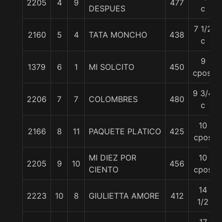
2205
4
9
477
DESPUES
c
7 1/2
2160
5
4
TATA MONCHO
438
c
9
1379
6
1
MI SOLCITO
450
cpos.
9 3/4
2206
7
7
COLOMBRES
480
c
10
2166
8
11
PAQUETE PLATICO
425
cpos
MI DIEZ POR
10
2205
9
10
456
CIENTO
cpos
14
2223
10
8
GIULIETTA AMORE
412
1/2