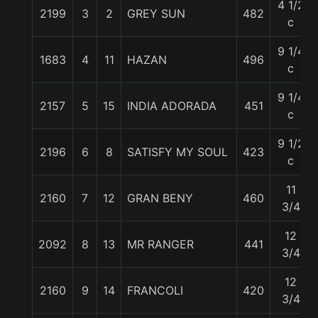
4 1/2
2199
3
2
GREY SUN
482
c
9 1/4
1683
4
11
HAZAN
496
c
9 1/4
2157
5
15
INDIA ADORADA
451
c
9 1/2
2196
6
8
SATISFY MY SOUL
423
c
11
2160
7
12
GRAN BENY
460
3/4
12
2092
8
13
MR RANGER
441
3/4
12
2160
9
14
FRANCOLI
420
3/4