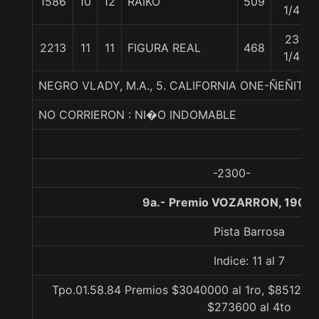
1586
10
12
RAIKO
509
1/4
23
2213
11
11
FIGURA REAL
468
1/4
NEGRO VLADY, M.A., 5. CALIFORNIA ONE-ÑEÑITA
NO CORRIERON : NI�O INDOMABLE
-2300-
9a.- Premio VOZARRON, 1900 
Pista Barrosa
Indice: 11 al 7
Tpo.01.58.84 Premios $3040000 al 1ro, $851200 
$273600 al 4to