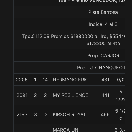
10a.- Premio VENCEDOR, 1200
Pista Barrosa
Indice: 4 al 3
Tpo.01.12.09 Premios $1980000 al 1ro, $554400 
$178200 al 4to
Prop. CARJOR
Prep. J. CHANQUEO M.
2205
1
14
HERMANO ERIC
481
0/0
5
2091
2
2
MY RESILIENCE
441
cpos.
5 1/2
2193
3
12
KIRSCH ROYAL
466
c
MARCA UN
6 3/4