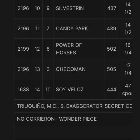
14
2196
10
9
SILVESTRIN
437
1/2
14
2196
11
7
CANDY PARK
439
1/2
POWER OF
16
2199
12
6
502
HORSES
1/4
17
2196
13
3
CHECOMAN
505
1/4
47
1638
14
10
SOY VELOZ
444
cpos
TRIUQUIÑO, M.C., 5. EXAGGERATOR-SECRET COD
NO CORRIERON : WONDER PIECE