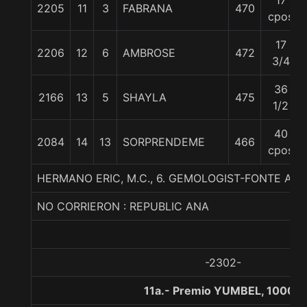
17
2205
11
3
FABRANA
470
cpos
17
2206
12
6
AMBROSE
472
3/4
36
2166
13
5
SHAYLA
475
1/2
40
2084
14
13
SORPRENDEME
466
cpos
HERMANO ERIC, M.C., 6. GEMOLOGIST-FONTE A
NO CORRIERON : REPUBLIC ANA
-2302-
11a.- Premio YUMBEL, 1000 m