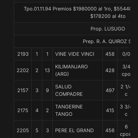
Tpo.01.11.94 Premios $1980000 al 1ro, $554400 
$178200 al 4to
Prop. LUSUGO
Prep. R. A. QUIROZ S.
2193
1
1
VINE VIDE VINCI
458
0/0
KILIMANJARO
3/4
2202
2
13
428
(ARG)
cpo
SALUD
2 1/4
2157
3
9
497
COMPADRE
c
TANGERINE
3 3/4
2175
4
2
415
TANGO
c
6
2205
5
3
PERE EL GRAND
456
cpos.