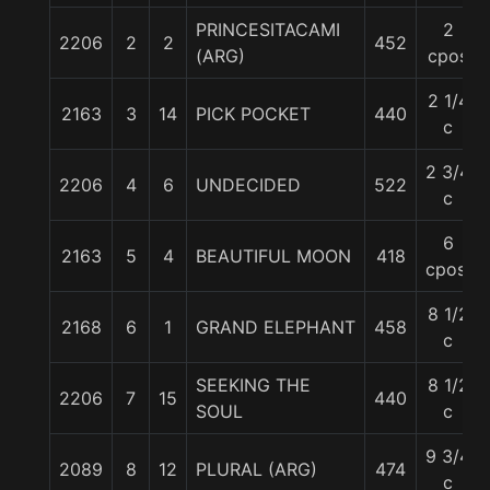
PRINCESITACAMI
2
2206
2
2
452
(ARG)
cpos
2 1/4
2163
3
14
PICK POCKET
440
c
2 3/4
2206
4
6
UNDECIDED
522
c
6
2163
5
4
BEAUTIFUL MOON
418
cpos.
8 1/2
2168
6
1
GRAND ELEPHANT
458
c
SEEKING THE
8 1/2
2206
7
15
440
SOUL
c
9 3/4
2089
8
12
PLURAL (ARG)
474
c