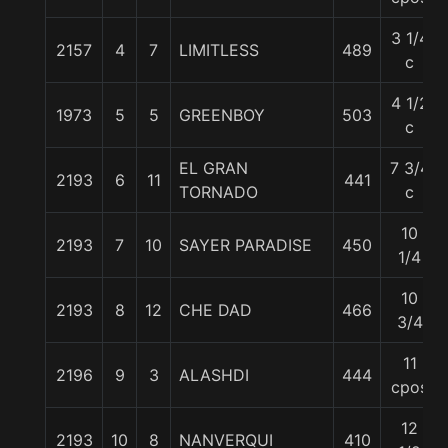
3 1/4
2157
4
7
LIMITLESS
489
c
4 1/2
1973
5
5
GREENBOY
503
c
EL GRAN
7 3/4
2193
6
11
441
TORNADO
c
10
2193
7
10
SAYER PARADISE
450
1/4
10
2193
8
12
CHE DAD
466
3/4
11
2196
9
3
ALASHDI
444
cpos
12
2193
10
8
NANVERQUI
410