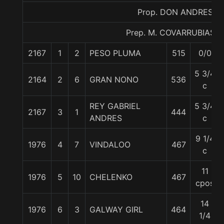
Prop. DON ANDRES
Prep. M. COVARRUBIAS E
2167
1
2
PESO PLUMA
515
0/0
5 3/4
2164
2
6
GRAN NONO
536
c
REY GABRIEL
5 3/4
2167
3
1
444
ANDRES
c
9 1/4
1976
4
7
VINDALOO
467
c
11
1976
5
10
CHELENKO
467
cpos
14
1976
6
3
GALWAY GIRL
464
1/4