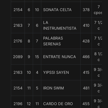
7
2154
6
10
SONATA CELTA
378
cpos.
LA
7 1/2
2163
7
6
410
INSTRUMENTISTA
c
PALABRAS
7 1/2
2176
8
7
428
SERENAS
c
8 1/2
2089
9
15
ENTRATE NUNCA
466
c
9 3/4
2163
10
4
YIPSSI SAYEN
415
c
9 3/4
2154
11
5
IRON SWIM
481
c
9 3/4
2196
12
11
CARDO DE ORO
455
c