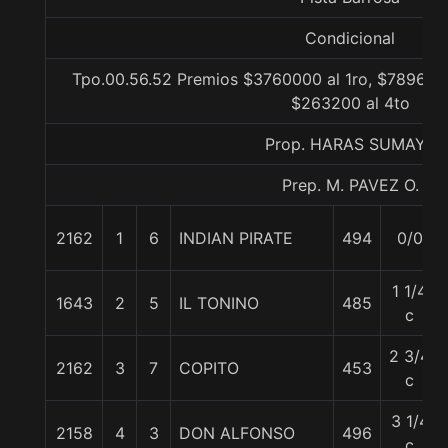
Condicional
Tpo.00.56.52 Premios $3760000 al 1ro, $789600 
$263200 al 4to
Prop. HARAS SUMAYA
Prep. M. PAVEZ O.
2162
1
6
INDIAN PIRATE
494
0/0
1 1/4
1643
2
5
IL TONINO
485
c
2 3/4
2162
3
7
COPITO
453
c
3 1/4
2158
4
3
DON ALFONSO
496
c