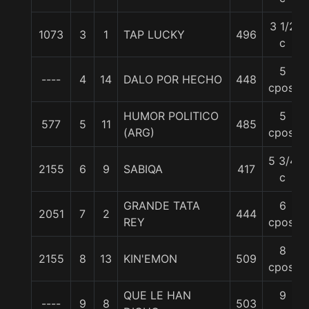
3 1/2
1073
3
1
TAP LUCKY
496
c
5
----
4
14
DALO POR HECHO
448
cpos.
HUMOR POLITICO
5
577
5
11
485
(ARG)
cpos.
5 3/4
2155
6
9
SABIQA
417
c
GRANDE TATA
6
2051
7
2
444
REY
cpos.
8
2155
8
13
KIN'EMON
509
cpos.
QUE LE HAN
9
----
9
8
503