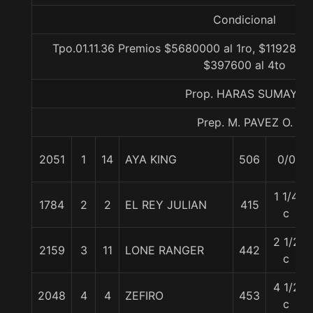
Condicional
Tpo.01.11.36 Premios $5680000 al 1ro, $1192800 
$397600 al 4to
Prop. HARAS SUMAYA
Prep. M. PAVEZ O.
2051
1
14
AYA KING
506
0/0
1 1/4
1784
2
2
EL REY JULIAN
415
c
2 1/2
2159
3
11
LONE RANGER
442
c
4 1/2
2048
4
4
ZEFIRO
453
c