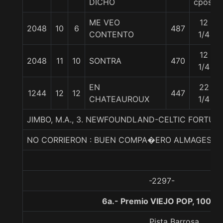
DICHO
cpos.
ME VEO
12
2048
10
6
487
CONTENTO
1/4
12
2048
11
10
SONTRA
470
1/4
EN
22
1244
12
12
447
CHATEAUROUX
1/4
JIMBO, M.A., 3. NEWFOUNDLAND-CELTIC FORTUN
NO CORRIERON : BUEN COMPA�ERO ALMAGESTO 
-2297-
6a.- Premio VIEJO POP, 1000 
Pista Barrosa