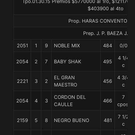
Tpo.01.30.15 Premios $5770000 al 1ro, $1211700 
$403900 al 4to
Prop. HARAS CONVENTO VI
Prep. J. P. BAEZA J.
2051
1
9
NOBLE MIX
484
0/0
4 1/4
2054
2
7
BABY SHAK
495
c
EL GRAN
4 3/4
2221
3
2
456
MAESTRO
c
CORDON DEL
7
2054
4
3
466
CAULLE
cpos.
7 1/2
2159
5
8
NEGRO BUENO
481
c