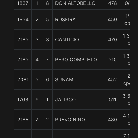
1837
1
8
DON ALTOBELLO
478
0/0
1/2
1954
2
5
ROSEIRA
450
cpo
1 3/4
2185
3
3
CANTICIO
470
c
1 3/4
2185
4
7
PESO COMPLETO
510
c
2
2081
5
6
SUNAM
452
cpos
3 3/4
1763
6
1
JALISCO
511
c
4 1/4
2185
7
2
BRAVO NINO
480
c
7 1/2