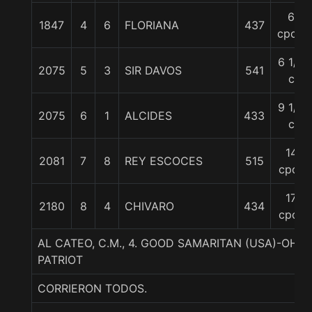
6
1847
4
6
FLORIANA
437
cpos.
6 1/2
2075
5
3
SIR DAVOS
541
c
9 1/4
2075
6
1
ALCIDES
433
c
14
2081
7
8
REY ESCOCES
515
cpos
17
2180
8
4
CHIVARO
434
cpos
AL CATEO, C.M., 4. GOOD SAMARITAN (USA)-OH
PATRIOT
CORRIERON TODOS.