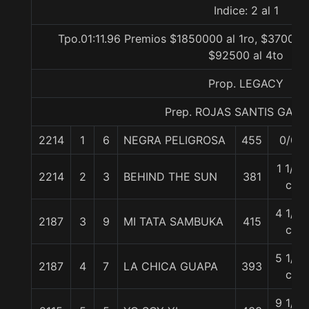
Indice: 2 al 1
Tpo.01:11.96 Premios $1850000 al 1ro, $370000 
$92500 al 4to
Prop. LEGACY
Prep. ROJAS SANTIS GALI
2214
1
6
NEGRA PELIGROSA
455
0/0
1 1/4
2214
2
3
BEHIND THE SUN
381
c
4 1/4
2187
3
9
MI TATA SAMBUKA
415
c
5 1/4
2187
4
7
LA CHICA GUAPA
393
c
9 1/2