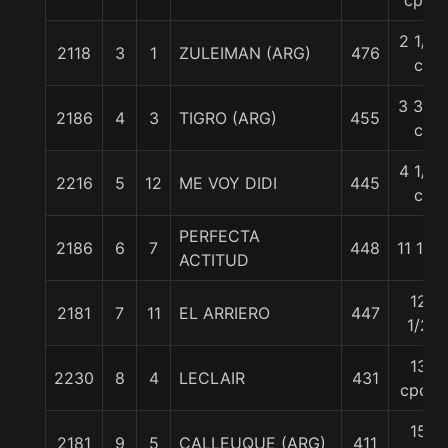
cpo
2 1/4
2118
3
1
ZULEIMAN (ARG)
476
c
3 3/4
2186
4
3
TIGRO (ARG)
455
c
4 1/4
2216
5
12
ME VOY DIDI
445
c
PERFECTA
2186
6
7
448
11 1/4
ACTITUD
12
2181
7
11
EL ARRIERO
447
1/2
13
2230
8
4
LECLAIR
431
cpos
15
2181
9
5
CALLEUQUE (ARG)
411