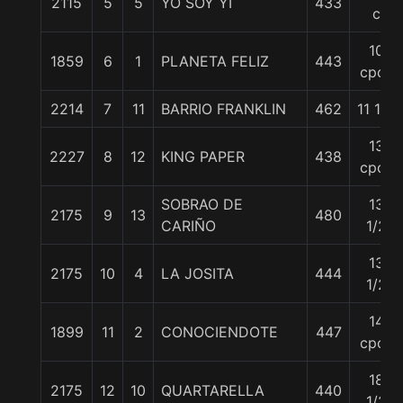
2115
5
5
YO SOY YI
433
c
10
1859
6
1
PLANETA FELIZ
443
cpos
2214
7
11
BARRIO FRANKLIN
462
11 1/2
13
2227
8
12
KING PAPER
438
cpos
SOBRAO DE
13
2175
9
13
480
CARIÑO
1/2
13
2175
10
4
LA JOSITA
444
1/2
14
1899
11
2
CONOCIENDOTE
447
cpos
18
2175
12
10
QUARTARELLA
440
1/2