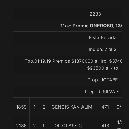
-2283-
11a.- Premio ONEROSO, 1300
Pista Pesada
Indice: 7 al 3
Tpo.01:19.19 Premios $1870000 al 1ro, $374000 
$93500 al 4to
Prop. JOTABE
Prep. R. SILVA S.
1859
1
2
GENGIS KAN ALIM
471
0/0
1/2
2186
2
9
TOP CLASSIC
418