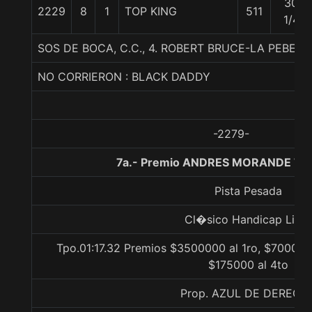
30
2229
8
1
TOP KING
511
1/4
SOS DE BOCA, C.C., 4. ROBERT BRUCE-LA PEBETA
NO CORRIERON : BLACK DADDY
-2279-
7a.- Premio ANDRES MORANDE T., 
Pista Pesada
Cl�sico Handicap Libre
Tpo.01:17.32 Premios $3500000 al 1ro, $700000
$175000 al 4to
Prop. AZUL DE DERECH