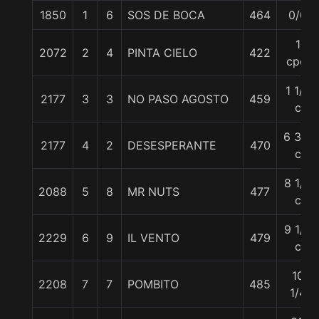
1850
1
6
SOS DE BOCA
464
0/0
1
2072
2
4
PINTA CIELO
422
cpo.
1 1/4
2177
3
3
NO PASO AGOSTO
459
c
6 3/4
2177
4
2
DESESPERANTE
470
c
8 1/4
2088
5
8
MR NUTS
477
c
9 1/2
2229
6
9
IL VENTO
479
c
10
2208
7
7
POMBITO
485
1/4