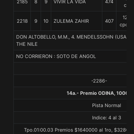
2185
8
9
VIVIR LA VIDA
474
c
12
2218
9
10
ZULEMA ZAHIR
407
cpos
DON ALTOBELLO, M.M., 4. MENDELSSOHN (USA)-
THE NILE
NO CORRIERON : SOTO DE ANGOL
-2286-
14a.- Premio ODINA, 1000 m
Pista Normal
Indice: 4 al 3
Tpo.01:00.03 Premios $1640000 al 1ro, $328000