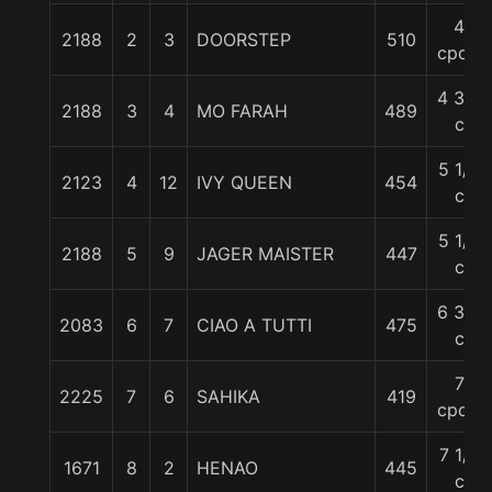
4
2188
2
3
DOORSTEP
510
cpos.
4 3/4
2188
3
4
MO FARAH
489
c
5 1/4
2123
4
12
IVY QUEEN
454
c
5 1/2
2188
5
9
JAGER MAISTER
447
c
6 3/4
2083
6
7
CIAO A TUTTI
475
c
7
2225
7
6
SAHIKA
419
cpos.
7 1/2
1671
8
2
HENAO
445
c