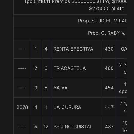
Tpo.01:18.11 Premios $5500000 al 1ro, $1100000
$275000 al 4to
Prop. STUD EL MIRADO
Prep. C. RABY V.
----
1
4
RENTA EFECTIVA
430
0/0
2 3/4
----
2
6
TRIACASTELA
460
c
4
----
3
8
YA VA
454
cpos.
7 1/4
2078
4
1
LA CURURA
447
c
10
----
5
12
BEIJING CRISTAL
487
1/4