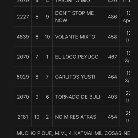
2070
4
4
TESORITO MIO
420
11 1/2
DON'T STOP ME
12
2227
5
9
486
NOW
cpos
13
4839
6
10
VOLANTE MIXTO
458
1/2
15
2070
7
1
EL LOCO PEYUCO
467
3/4
18
5029
8
7
CARLITOS YUSTI
464
3/4
22
2070
9
6
TORNADO DE BULI
403
1/4
25
2181
10
2
NO MIRES ATRAS
454
1/4
MUCHO PIQUE, M.M., 4. KATMAI-MIL COSAS-NEKO