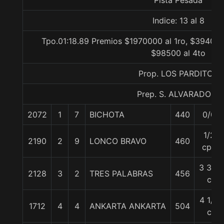
Pista Pesada
Indice: 13 al 8
Tpo.01:18.89 Premios $1970000 al 1ro, $394000 
$98500 al 4to
Prop. LOS PARDITOS
Prep. S. ALVARADO P.
2072
1
7
BICHOTA
440
0/0
1/2
2190
2
9
LONCO BRAVO
460
cpo
3 3/4
2128
3
2
TRES PALABRAS
456
c
4 1/2
1712
4
4
ANKARTA ANKARTA
504
c