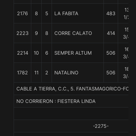
13
2176
8
5
LA FABITA
483
1/2
15
2223
9
8
CORRE CALATO
414
3/4
16
2214
10
6
SEMPER ALTUM
506
3/4
18
1782
11
2
NATALINO
506
3/4
CABLE A TIERRA, C.C., 5. FANTASMAGORICO-F
NO CORRIERON : FIESTERA LINDA
-2275-