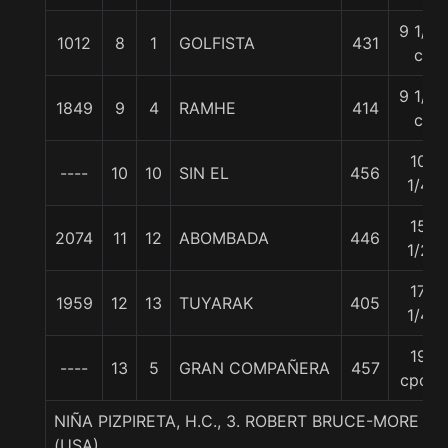
9 1/4
1012
8
1
GOLFISTA
431
c
9 1/4
1849
9
4
RAMHE
414
c
10
----
10
10
SIN EL
456
1/4
15
2074
11
12
ABOMBADA
446
1/2
17
1959
12
13
TUYARAK
405
1/4
19
----
13
5
GRAN COMPAÑERA
457
cpos
NIÑA PIZPIRETA, H.C., 3. ROBERT BRUCE-MORE 
(USA)