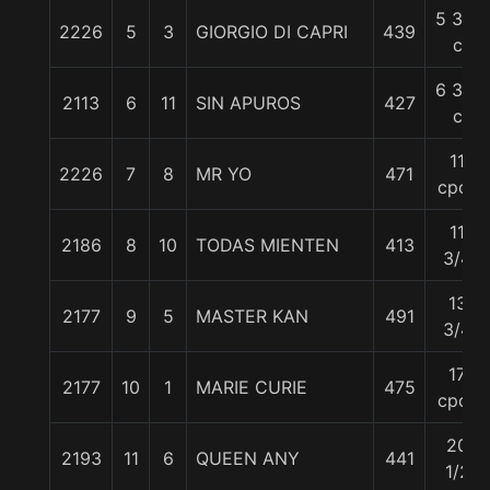
5 3/4
2226
5
3
GIORGIO DI CAPRI
439
c
6 3/4
2113
6
11
SIN APUROS
427
c
11
2226
7
8
MR YO
471
cpos
11
2186
8
10
TODAS MIENTEN
413
3/4
13
2177
9
5
MASTER KAN
491
3/4
17
2177
10
1
MARIE CURIE
475
cpos
20
2193
11
6
QUEEN ANY
441
1/2