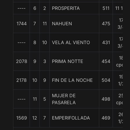
----
6
2
PROSPERITA
511
11 1/4
17
1744
7
11
NAHUEN
475
3/4
17
----
8
10
VELA AL VIENTO
431
3/4
18
2078
9
3
PRIMA NOTTE
454
cpos
19
2178
10
9
FIN DE LA NOCHE
504
1/2
MUJER DE
25
----
11
5
498
PASARELA
cpos
26
1569
12
7
EMPERIFOLLADA
469
1/2