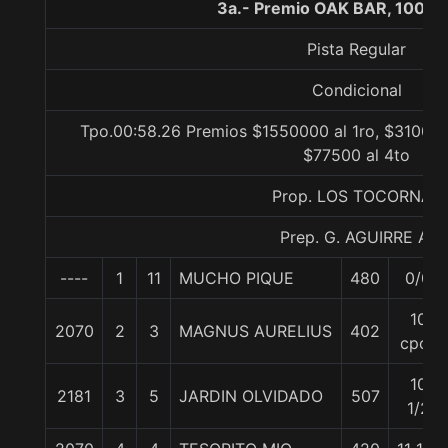
3a.- Premio OAK BAR, 1000 
Pista Regular
Condicional
Tpo.00:58.26 Premios $1550000 al 1ro, $310000
$77500 al 4to
Prop. LOS TOCORNAL
Prep. G. AGUIRRE A.
----
1
11
MUCHO PIQUE
480
0/0
10
2070
2
3
MAGNUS AURELIUS
402
cpos
10
2181
3
5
JARDIN OLVIDADO
507
1/2