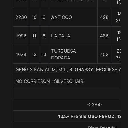
1/2
18
2230
10
6
ANTIOCO
498
3/4
19
1996
11
8
LA PALA
486
1/4
TURQUESA
23
1679
12
13
402
DORADA
3/4
GENGIS KAN ALIM, M.T., 9. GRASSY II-ECLIPSE 
NO CORRIERON : SILVERCHAIR
-2284-
12a.- Premio OSO FEROZ, 130