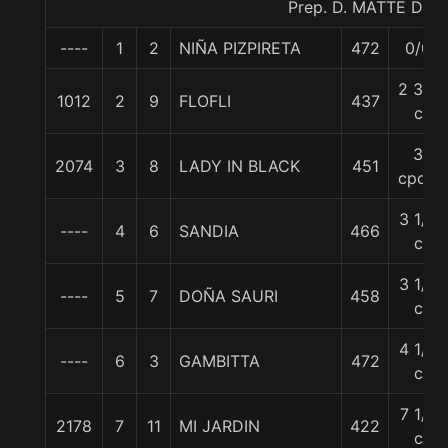
Prep. D. MATTE D.
----
1
2
NIÑA PIZPIRETA
472
0/0
2 3/4
1012
2
9
FLOFLI
437
c
3
2074
3
8
LADY IN BLACK
451
cpos.
3 1/2
----
4
6
SANDIA
466
c
3 1/2
----
5
7
DOÑA SAURI
458
c
4 1/4
----
6
3
GAMBITTA
472
c
7 1/4
2178
7
11
MI JARDIN
422
c