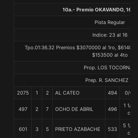
10a.- Premio OKAVANDO, 1600
Pista Regular
Indice: 23 al 16
Tpo.01:36.32 Premios $3070000 al 1ro, $614000
$153500 al 4to
Prop. LOS TOCORNAL
Prep. R. SANCHEZ Q.
2075
1
2
AL CATEO
494
0/0
1 1/4
497
2
7
OCHO DE ABRIL
496
c
5 1/4
601
3
5
PRIETO AZABACHE
533
c