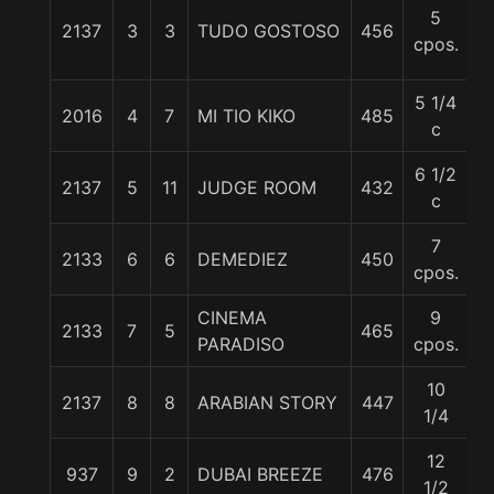
5
2137
3
3
TUDO GOSTOSO
456
5
cpos.
5 1/4
2016
4
7
MI TIO KIKO
485
5
c
6 1/2
2137
5
11
JUDGE ROOM
432
5
c
7
2133
6
6
DEMEDIEZ
450
5
cpos.
CINEMA
9
2133
7
5
465
5
PARADISO
cpos.
10
2137
8
8
ARABIAN STORY
447
5
1/4
12
937
9
2
DUBAI BREEZE
476
6
1/2