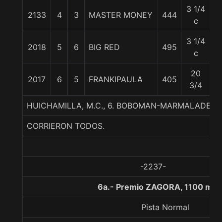
3 1/4
2133
4
3
MASTER MONEY
444
5
c
3 1/4
2018
5
6
BIG RED
495
5
c
20
2017
6
5
FRANKIPAULA
405
5
3/4
HUICHAMILLA, M.C., 6. BOBOMAN-MARMALADE-
CORRIERON TODOS.
-2237-
6a.- Premio ZAGORA, 1100 met
Pista Normal