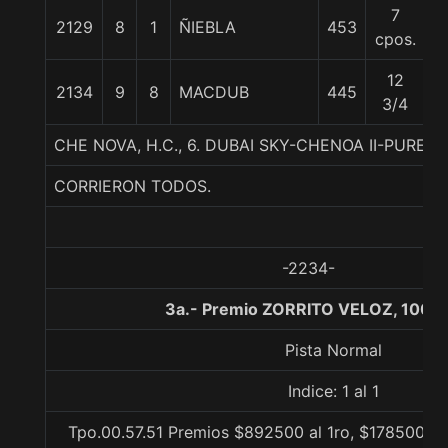
7
2129
8
1
ÑIEBLA
453
5
cpos.
12
2134
9
8
MACDUB
445
5
3/4
CHE NOVA, H.C., 6. DUBAI SKY-CHENOA II-PURE P
CORRIERON TODOS.
-2234-
3a.- Premio ZORRITO VELOZ, 1000
Pista Normal
Indice: 1 al 1
Tpo.00.57.51 Premios $892500 al 1ro, $178500 al