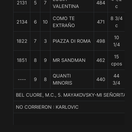
2131
5
7
484
5
VALENTINA
c
COMO TE
8 3/4
2134
6
10
471
5
EXTRAÑO
c
10
1822
7
3
PIAZZA DI ROMA
498
5
1/4
15
1851
8
9
MR SANDMAN
462
5
cpos
QUANTI
44
----
9
8
440
5
MINORIS
3/4
BEL CUORE, M.C., 5. MAYAKOVSKY-MI SEÑORITA 
NO CORRIERON : KARLOVIC