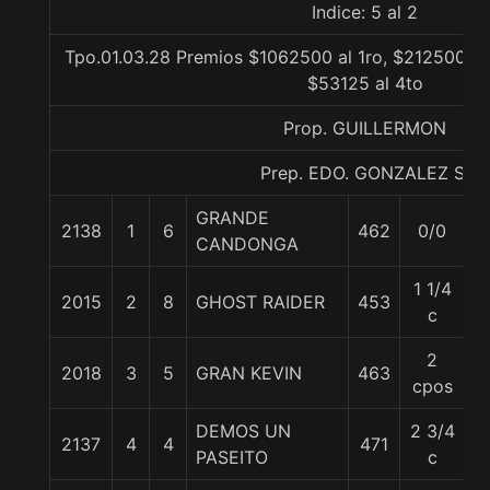
Indice: 5 al 2
Tpo.01.03.28 Premios $1062500 al 1ro, $212500 al
$53125 al 4to
Prop. GUILLERMON
Prep. EDO. GONZALEZ S.
GRANDE
2138
1
6
462
0/0
5
CANDONGA
1 1/4
2015
2
8
GHOST RAIDER
453
5
c
2
2018
3
5
GRAN KEVIN
463
5
cpos
DEMOS UN
2 3/4
2137
4
4
471
5
PASEITO
c