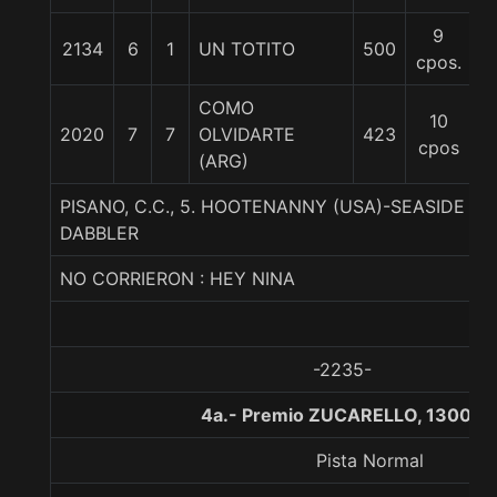
9
2134
6
1
UN TOTITO
500
5
cpos.
COMO
10
2020
7
7
OLVIDARTE
423
5
cpos
(ARG)
PISANO, C.C., 5. HOOTENANNY (USA)-SEASIDE T
DABBLER
NO CORRIERON : HEY NINA
-2235-
4a.- Premio ZUCARELLO, 1300 m
Pista Normal