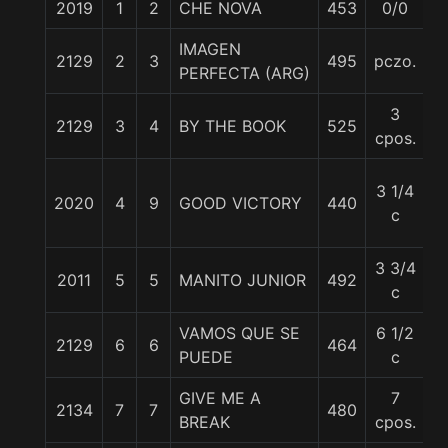
2019
1
2
CHE NOVA
453
0/0
5
IMAGEN
2129
2
3
495
pczo.
5
PERFECTA (ARG)
3
2129
3
4
BY THE BOOK
525
5
cpos.
3 1/4
2020
4
9
GOOD VICTORY
440
5
c
3 3/4
2011
5
5
MANITO JUNIOR
492
5
c
VAMOS QUE SE
6 1/2
2129
6
6
464
5
PUEDE
c
GIVE ME A
7
2134
7
7
480
5
BREAK
cpos.