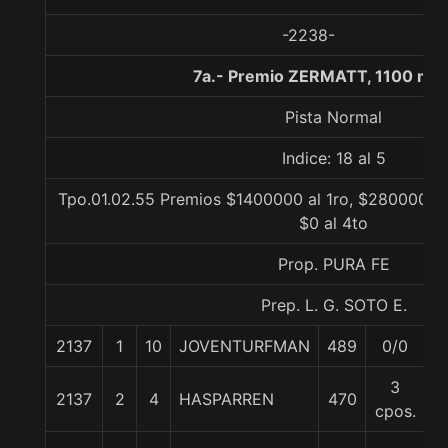
-2238-
7a.- Premio ZERMATT, 1100 met
Pista Normal
Indice: 18 al 5
Tpo.01.02.55 Premios $1400000 al 1ro, $280000 al
$0 al 4to
Prop. PURA FE
Prep. L. G. SOTO E.
2137
1
10
JOVENTURFMAN
489
0/0
6
3
2137
2
4
HASPARREN
470
6
cpos.