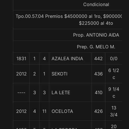
Condicional
Tpo.00.57.04 Premios $4500000 al 1ro, $900000 al
$225000 al 4to
Prop. ANTONIO AIDA
Prep. G. MELO M.
1831
1
4
AZALEA INDIA
442
0/0
5
6 1/2
2012
2
1
SEKOTI
436
5
c
9 1/4
----
3
3
LA LETE
410
5
c
13
2012
4
11
OCELOTA
426
5
3/4
20