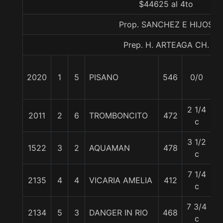
$44625 al 4to
Prop. SANCHEZ E HIJOS
Prep. H. ARTEAGA CH.
2020
1
5
PISANO
546
0/0
5
2 1/4
2011
2
6
TROMBONCITO
472
5
c
3 1/2
1522
3
2
AQUAMAN
478
5
c
7 1/4
2135
4
4
VICARIA AMELIA
412
5
c
7 3/4
2134
5
3
DANGER IN RIO
468
5
c