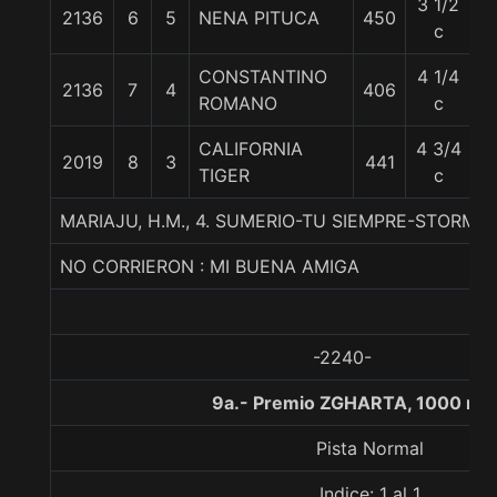
3 1/2
2136
6
5
NENA PITUCA
450
5
c
CONSTANTINO
4 1/4
2136
7
4
406
5
ROMANO
c
CALIFORNIA
4 3/4
2019
8
3
441
5
TIGER
c
MARIAJU, H.M., 4. SUMERIO-TU SIEMPRE-STORMIN
NO CORRIERON : MI BUENA AMIGA
-2240-
9a.- Premio ZGHARTA, 1000 me
Pista Normal
Indice: 1 al 1