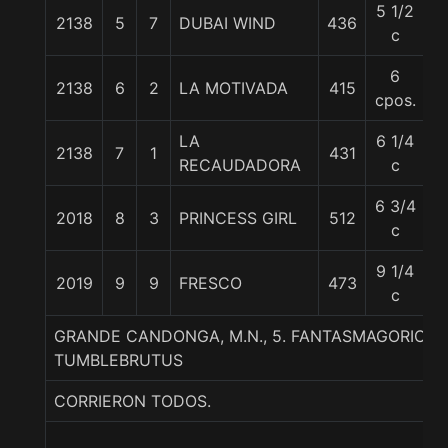
5 1/2
2138
5
7
DUBAI WIND
436
5
c
6
2138
6
2
LA MOTIVADA
415
5
cpos.
LA
6 1/4
2138
7
1
431
5
RECAUDADORA
c
6 3/4
2018
8
3
PRINCESS GIRL
512
5
c
9 1/4
2019
9
9
FRESCO
473
5
c
GRANDE CANDONGA, M.N., 5. FANTASMAGORICO-A
TUMBLEBRUTUS
CORRIERON TODOS.