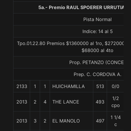
5a.- Premio RAUL SPOERER URRUTIA, 1
Pista Normal
Indice: 14 al 5
Tpo.01.22.80 Premios $1360000 al 1ro, $272000 al
$68000 al 4to
Prop. PETANZO (CONCE)
Prep. C. CORDOVA A.
2133
1
1
HUICHAMILLA
513
0/0
5
1/2
2013
2
4
THE LANCE
493
6
cpo
1 1/4
2013
3
2
EL MANOLO
497
5
c