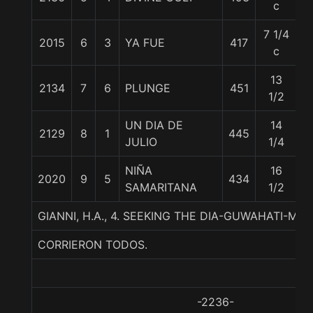
c
7 1/4
2015
6
3
YA FUE
417
5
c
13
2134
7
6
PLUNGE
451
5
1/2
UN DIA DE
14
2129
8
1
445
5
JULIO
1/4
NIÑA
16
2020
9
5
434
5
SAMARITANA
1/2
GIANNI, H.A., 4. SEEKING THE DIA-GUWAHATI-M
CORRIERON TODOS.
-2236-