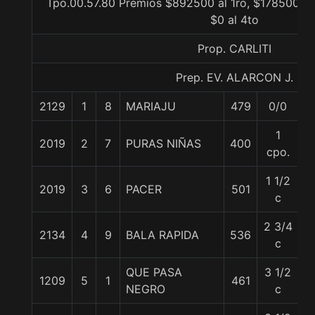
Tpo.00.57.80 Premios $892500 al 1ro, $178500 al
$0 al 4to
Prop. CARLITI
Prep. EV. ALARCON J.
2129
1
8
MARIAJU
479
0/0
5
1
2019
2
7
PURAS NIÑAS
400
5
cpo.
1 1/2
2019
3
6
PACER
501
5
c
2 3/4
2134
4
9
BALA RAPIDA
536
5
c
QUE PASA
3 1/2
1209
5
1
461
5
NEGRO
c