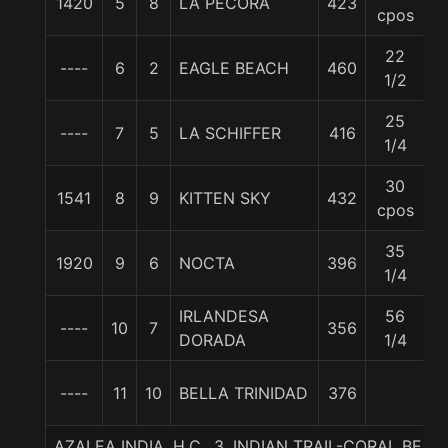
1420
5
8
LA PECORA
423
5
cpos
22
----
6
2
EAGLE BEACH
460
5
1/2
25
----
7
5
LA SCHIFFER
416
5
1/4
30
1541
8
9
KITTEN SKY
432
5
cpos
35
1920
9
6
NOCTA
396
5
1/4
IRLANDESA
56
----
10
7
356
5
DORADA
1/4
----
11
10
BELLA TRINIDAD
376
5
AZALEA INDIA, H.C., 3. INDIAN TRAIL-CORAL BE