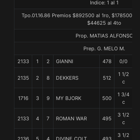
Indice: 1 al 1
Tpo.01.16.86 Premios $892500 al 1ro, $178500 al 
$44625 al 4to
Prop. MATIAS ALFONSO
Prep. G. MELO M.
2133
1
2
GIANNI
478
0/0
5
1 1/2
2135
2
8
DEKKERS
512
5
c
1 3/4
1716
3
9
MY BJORK
500
5
c
3 1/2
2133
4
7
ROMAN WAR
495
5
c
3 1/2
2136
5
4
DIVINE COLT
493
5