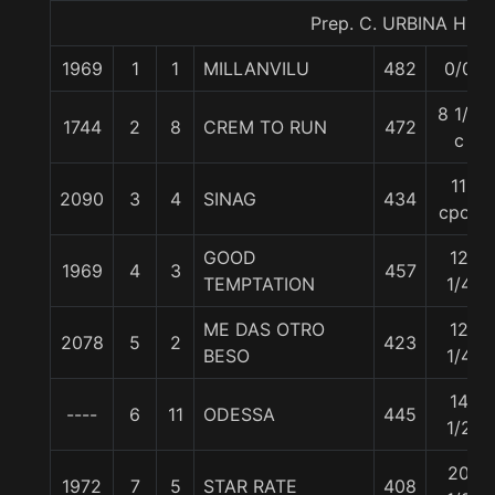
Prep. C. URBINA H.
1969
1
1
MILLANVILU
482
0/0
8 1/2
1744
2
8
CREM TO RUN
472
c
11
2090
3
4
SINAG
434
cpos
GOOD
12
1969
4
3
457
TEMPTATION
1/4
ME DAS OTRO
12
2078
5
2
423
BESO
1/4
14
----
6
11
ODESSA
445
1/2
20
1972
7
5
STAR RATE
408