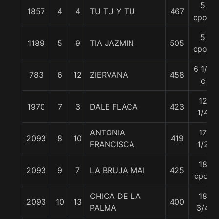
5
1857
4
4
TU TU Y TU
467
cpos.
5
1189
5
9
TIA JAZMIN
505
cpos.
6 1/4
783
6
12
ZIERVANA
458
c
12
1970
7
3
DALE FLACA
423
1/4
ANTONIA
17
2093
8
10
419
FRANCISCA
1/2
18
2093
9
7
LA BRUJA MAI
425
cpos
CHICA DE LA
18
2093
10
13
400
PALMA
3/4