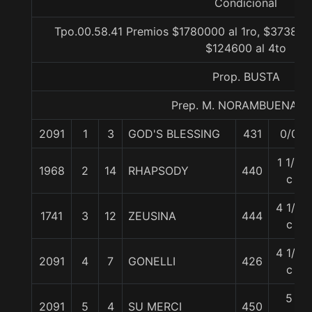
Condicional
Tpo.00.58.41 Premios $1780000 al 1ro, $373800 
$124600 al 4to
Prop. BUSTA
Prep. M. NORAMBUENA C
2091
1
3
GOD'S BLESSING
431
0/0
1 1/2
1968
2
14
RHAPSODY
440
c
4 1/2
1741
3
12
ZEUSINA
444
c
4 1/2
2091
4
7
GONELLI
426
c
5
2091
5
4
SU MERCI
450