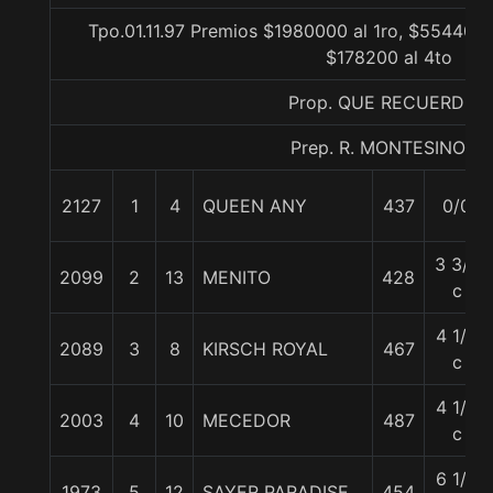
Tpo.01.11.97 Premios $1980000 al 1ro, $554400 
$178200 al 4to
Prop. QUE RECUERDOS
Prep. R. MONTESINO S.
2127
1
4
QUEEN ANY
437
0/0
3 3/4
2099
2
13
MENITO
428
c
4 1/2
2089
3
8
KIRSCH ROYAL
467
c
4 1/2
2003
4
10
MECEDOR
487
c
6 1/2
1973
5
12
SAYER PARADISE
454