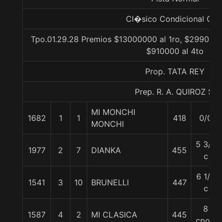
Cl�sico Condicional Gr. 
Tpo.01.29.28 Premios $13000000 al 1ro, $2990000
$910000 al 4to
Prop. TATA REY
Prep. R. A. QUIROZ S.
MI MONCHI
1682
1
1
418
0/0
MONCHI
5 3/4
1977
2
7
DIANKA
455
c
6 1/2
1541
3
10
BRUNELLI
447
c
8
1587
4
2
MI CLASICA
445
cpos.