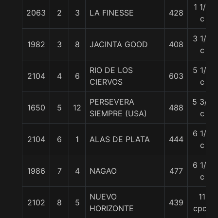
1 1/2
2063
2
3
LA FINESSE
428
c
3 1/4
1982
3
8
JACINTA GOOD
408
c
RIO DE LOS
5 1/4
2104
4
6
603
CIERVOS
c
PERSEVERA
5 3/4
1650
5
12
488
SIEMPRE (USA)
c
6 1/4
2104
6
1
ALAS DE PLATA
444
c
6 1/4
1986
7
4
NAGAO
477
c
NUEVO
11
2102
8
5
439
HORIZONTE
cpos