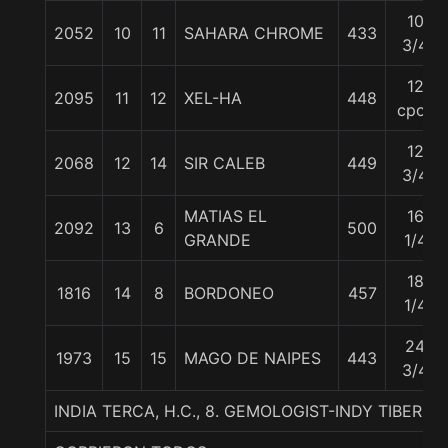
10
2052
10
11
SAHARA CHROME
433
3/4
12
2095
11
12
XEL-HA
448
cpos
12
2068
12
14
SIR CALEB
449
3/4
MATIAS EL
16
2092
13
6
500
GRANDE
1/4
18
1816
14
8
BORDONEO
457
1/4
24
1973
15
15
MAGO DE NAIPES
443
3/4
INDIA TERCA, H.C., 8. GEMOLOGIST-INDY TIBERI