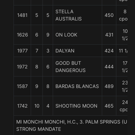
STELLA
8
1481
5
5
450
AUSTRALIS
cpos.
10
1626
6
9
ON LOOK
431
1/2
1977
7
3
DALYAN
424
11 1/2
GOOD BUT
17
1972
8
6
444
DANGEROUS
1/2
23
1587
9
8
BARDAS BLANCAS
489
1/2
24
1742
10
4
SHOOTING MOON
465
cpos
MI MONCHI MONCHI, H.C., 3. PALM SPRINGS (USA
STRONG MANDATE