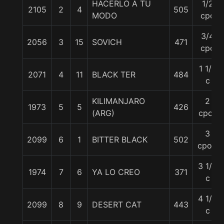
HACERLO A TU
1/2
2105
2
4
505
MODO
cpo
3/4
2056
3
15
SOVICH
471
cpo
1 1/4
2071
4
11
BLACK TER
484
c
KILIMANJARO
2
1973
5
5
426
(ARG)
cpos
3
2099
6
1
BITTER BLACK
502
cpos.
3 1/2
1974
7
6
YA LO CREO
371
c
4 1/4
2099
8
9
DESERT CAT
443
c