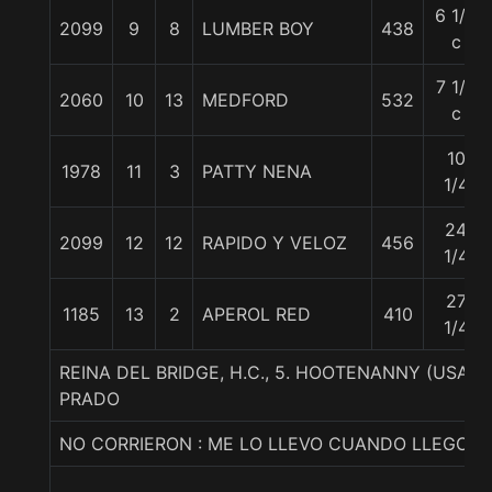
6 1/4
2099
9
8
LUMBER BOY
438
c
7 1/2
2060
10
13
MEDFORD
532
c
10
1978
11
3
PATTY NENA
1/4
24
2099
12
12
RAPIDO Y VELOZ
456
1/4
27
1185
13
2
APEROL RED
410
1/4
REINA DEL BRIDGE, H.C., 5. HOOTENANNY (USA)
PRADO
NO CORRIERON : ME LO LLEVO CUANDO LLEGO 