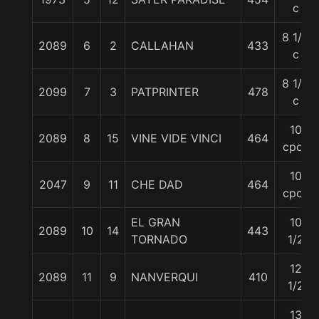
c
8 1/2
2089
6
2
CALLAHAN
433
c
8 1/2
2099
7
3
PATPRINTER
478
c
10
2089
8
15
VINE VIDE VINCI
464
cpos
10
2047
9
11
CHE DAD
464
cpos
EL GRAN
10
2089
10
14
443
TORNADO
1/2
12
2089
11
9
NANVERQUI
410
1/2
13