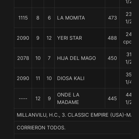
1/2
23
1115
8
6
LA MOMITA
473
1/2
24
2090
9
12
YERI STAR
488
cpos
31
2078
10
7
HIJA DEL MAGO
450
1/2
35
2090
11
10
DIOSA KALI
1/4
ONDE LA
44
----
12
9
445
MADAME
1/2
MILLANVILU, H.C., 3. CLASSIC EMPIRE (USA)-MA
CORRIERON TODOS.