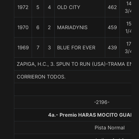
14
1972
5
4
OLD CITY
462
3/4
15
1970
6
2
MARIADYNIS
459
1/4
17
1969
7
3
BLUE FOR EVER
439
3/4
ZAPIGA, H.C., 3. SPUN TO RUN (USA)-TRAMA E
CORRIERON TODOS.
-2196-
4a.- Premio HARAS MOCITO GUAPO,
Pista Normal