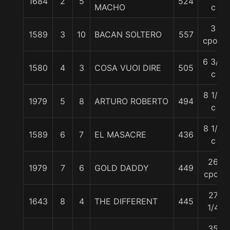
1684
2
5
524
MACHO
c
3
1589
3
10
BACAN SOLTERO
557
cpos.
6 3/4
1580
4
3
COSA VUOI DIRE
505
c
8 1/4
1979
5
8
ARTURO ROBERTO
494
c
8 1/2
1589
6
7
EL MASACRE
436
c
26
1979
7
6
GOLD DADDY
449
cpos
27
1643
8
4
THE DIFFERENT
445
1/4
35