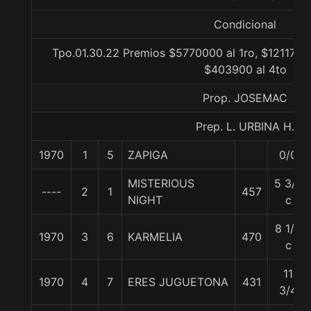
Condicional
Tpo.01.30.22 Premios $5770000 al 1ro, $1211700
$403900 al 4to
Prop. JOSEMAC
Prep. L. URBINA H.
1970
1
5
ZAPIGA
0/0
MISTERIOUS
5 3/4
----
2
1
457
NIGHT
c
8 1/4
1970
3
6
KARMELIA
470
c
11
1970
4
7
ERES JUGUETONA
431
3/4