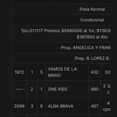
Pista Normal
Condicional
Tpo.01.11.17 Premios $5680000 al 1ro, $1192800 
$397600 al 4to
Prop. ANGELICA Y FRANCI
Prep. R. LOPEZ B.
VAMOS DE LA
1972
1
5
432
0/0
MANO
2 3/4
----
2
1
ONE KISS
480
c
4
2096
3
8
ALBA BRAVA
467
cpos.