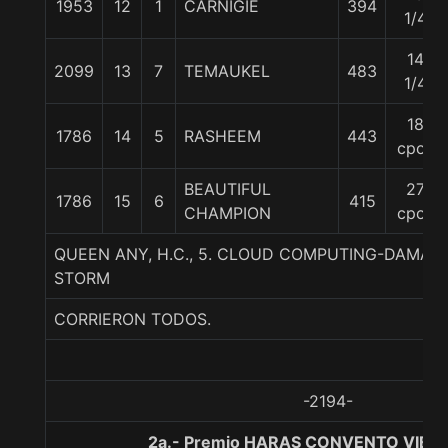
1953
12
1
CARNIGIE
394
1/4
14
2099
13
7
TEMAUKEL
483
1/4
18
1786
14
5
RASHEEM
443
cpos
BEAUTIFUL
27
1786
15
6
415
CHAMPION
cpos
QUEEN ANY, H.C., 5. CLOUD COMPUTING-DAMA
STORM
CORRIERON TODOS.
-2194-
2a.- Premio HARAS CONVENTO VIEJO