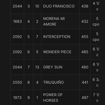
4 1/2
2044
3
10
DIJO FRANCISCO
438
c
MORENA MI
5
1683
4
2
432
AMORE
cpos.
5
2092
5
7
INTERCEPTION
455
cpos.
6 1/4
2092
6
5
WONDER PIECE
485
c
6 1/4
2044
7
13
GREY SUN
480
c
6 3/4
2050
8
4
TRIUQUIÑO
441
c
POWER OF
7 1/4
1973
9
1
497
HORSES
c