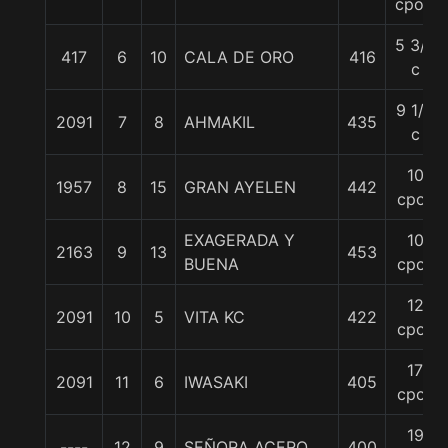
cpos.
5 3/4
417
6
10
CALA DE ORO
416
c
9 1/2
2091
7
8
AHMAKIL
435
c
10
1957
8
15
GRAN AYELEN
442
cpos
EXAGERADA Y
10
2163
9
13
453
BUENA
cpos
12
2091
10
5
VITA KC
422
cpos
17
2091
11
6
IWASAKI
405
cpos
19
----
12
9
SEÑORA ACERO
400