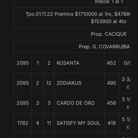
Indice: 1 al 1
Tpo.01.11.22 Premios $1710000 al 1ro, $478800 
$153900 al 4to
Prop. CACIQUE
Prep. G. COVARRUBIAS E
2095
1
2
KOSANTA
452
0/0
3 3/4
2095
2
12
ZODIAKUS
490
c
5 1/2
2095
3
3
CARDO DE ORO
456
c
5 1/2
1782
4
11
SATISFY MY SOUL
419
c