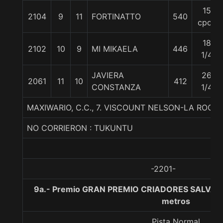
15
2104
9
11
FORTINATTO
540
cpos
18
2102
10
9
MI MIKAELA
446
1/4
JAVIERA
26
2061
11
10
412
CONSTANZA
1/4
MAXIWARIO, C.C., 7. VISCOUNT NELSON-LA ROCK
NO CORRIERON : TUKUNTU
-2201-
9a.- Premio GRAN PREMIO CRIADORES SALVAD
metros
Pista Normal