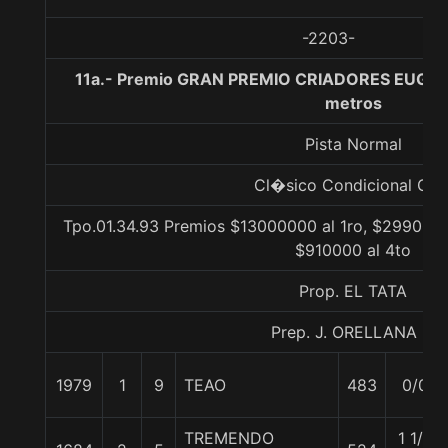
-2203-
11a.- Premio GRAN PREMIO CRIADORES EUGEN
metros
Pista Normal
Cl�sico Condicional Gr. 
Tpo.01.34.93 Premios $13000000 al 1ro, $2990000
$910000 al 4to
Prop. EL TATA
Prep. J. ORELLANA R.
1979
1
9
TEAO
483
0/0
TREMENDO
1 1/2