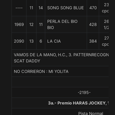
23
----
11
14
SONG SONG BLUE
470
cpos
PERLA DEL BIO
26
1969
12
11
428
BIO
1/2
27
2090
13
6
LA CIA
384
cpos
VAMOS DE LA MANO, H.C., 3. PATTERNRECOGNI
SCAT DADDY
NO CORRIERON : MI YOLITA
-2195-
3a.- Premio HARAS JOCKEY, 150
Pista Normal