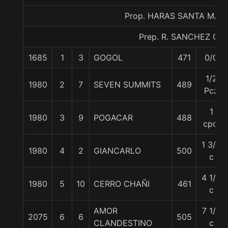
Prop. HARAS SANTA MAR
Prep. R. SANCHEZ Q.
1685
1
3
GOGOL
471
0/0
1/2
1980
2
7
SEVEN SUMMITS
489
Pcz
1
1980
3
9
POGACAR
488
cpo.
1 3/4
1980
4
2
GIANCARLO
500
c
4 1/4
1980
5
10
CERRO CHAÑI
461
c
AMOR
7 1/4
2075
6
6
505
CLANDESTINO
c