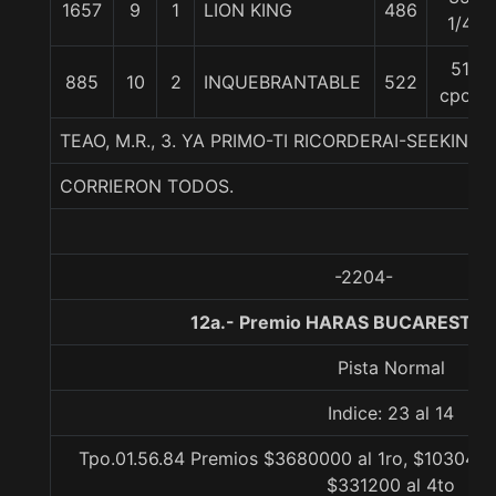
1657
9
1
LION KING
486
1/4
51
885
10
2
INQUEBRANTABLE
522
cpos
TEAO, M.R., 3. YA PRIMO-TI RICORDERAI-SEEKING 
CORRIERON TODOS.
-2204-
12a.- Premio HARAS BUCAREST, 1
Pista Normal
Indice: 23 al 14
Tpo.01.56.84 Premios $3680000 al 1ro, $1030400
$331200 al 4to