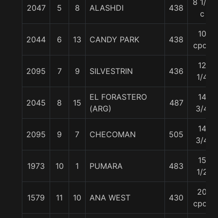
8 1/2
2047
5
8
ALASHDI
438
c
10
2044
6
13
CANDY PARK
438
cpos
12
2095
7
9
SILVESTRIN
436
1/4
EL FORASTERO
14
2045
8
15
487
(ARG)
3/4
14
2095
9
7
CHECOMAN
505
3/4
15
1973
10
1
PUMARA
483
1/2
20
1579
11
10
ANA WEST
430
cpos