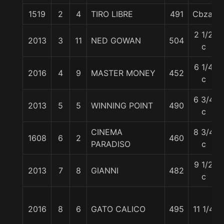
1519
2
4
TIRO LIBRE
491
Cbza.
2 1/2
2013
3
11
NED GOWAN
504
c
6 1/4
2016
4
9
MASTER MONEY
452
c
6 3/4
2013
5
5
WINNING POINT
490
c
CINEMA
8 3/4
1608
6
2
460
PARADISO
c
9 1/2
2013
7
8
GIANNI
482
c
2016
8
6
GATO CALICO
495
11 1/4