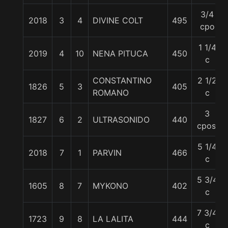
3/4
2018
3
4
DIVINE COLT
495
cpo
1 1/4
2019
4
10
NENA PITUCA
450
c
CONSTANTINO
2 1/2
1826
5
3
405
ROMANO
c
3
1827
6
2
ULTRASONIDO
440
cpos.
5 1/4
2018
7
1
PARVIN
466
c
5 3/4
1605
8
7
MYKONO
402
c
7 3/4
1723
9
8
LA LALITA
444
c