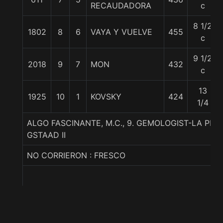
RECAUDADORA
c
8 1/2
1802
8
6
VAYA Y VUELVE
455
c
9 1/2
2018
9
7
MON
432
c
13
1925
10
1
KOVSKY
424
1/4
ALGO FASCINANTE, M.C., 9. GEMOLOGIST-LA PRI
GSTAAD II
NO CORRIERON : FRESCO