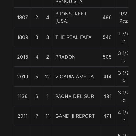
PENQUISTA
BRONSTREET
1/2
1807
2
4
496
(USA)
Pcz
1 3/4
1809
3
3
THE REAL FAFA
540
c
3 1/2
2015
4
2
PRADON
505
c
3 1/2
2019
5
12
VICARIA AMELIA
414
c
3 1/2
1136
6
1
PACHA DEL SUR
481
c
4 1/4
2011
7
11
GANDHI REPORT
471
c
5 1/2