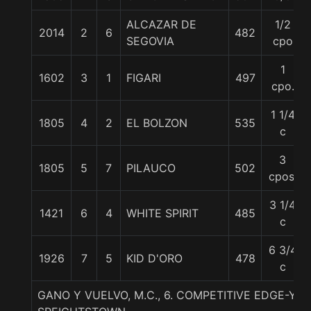
ALCAZAR DE
1/2
2014
2
6
482
SEGOVIA
cpo
1
1602
3
1
FIGARI
497
cpo.
1 1/4
1805
4
2
EL BOLZON
535
c
3
1805
5
7
PILAUCO
502
cpos.
3 1/4
1421
6
4
WHITE SPIRIT
485
c
6 3/4
1926
7
5
KID D'ORO
478
c
GANO Y VUELVO, M.C., 6. COMPETITIVE EDGE-YA