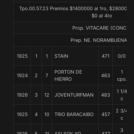
Tpo.00.57.23 Premios $1400000 al 1ro, $280000 a
$0 al 4to
Prop. VITACARE (CONCE)
Prep. NE. NORAMBUENA B.
1925
1
1
STAIN
471
0/0
PORTON DE
1
1924
2
7
463
HIERRO
cpo.
1 1/4
1926
3
12
JOVENTURFMAN
483
c
2 3/4
1925
4
10
TRIO BARACAIBO
457
c
3
1825
5
11
ASI SOY YO
437