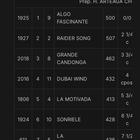
Prep. H. ARTEAGA CH.
ALGO
1925
1
9
500
0/0
FASCINANTE
2 1/4
1927
2
2
RAIDER SONG
507
c
GRANDE
3 3/4
2018
3
8
462
CANDONGA
c
4
2016
4
11
DUBAI WIND
432
cpos.
5 3/4
1806
5
4
LA MOTIVADA
413
c
6 1/4
1924
6
10
SONRIELE
428
c
LA
7 1/2
611
7
5
436