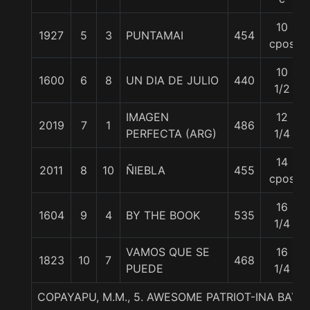
10
1927
5
3
PUNTAMAI
454
cpos
10
1600
6
8
UN DIA DE JULIO
440
1/2
IMAGEN
12
2019
7
1
486
PERFECTA (ARG)
1/4
14
2011
8
10
ÑIEBLA
455
cpos
16
1604
9
4
BY THE BOOK
535
1/4
VAMOS QUE SE
16
1823
10
7
468
PUEDE
1/4
COPAYAPU, M.M., 5. AWESOME PATRIOT-INA BAY-