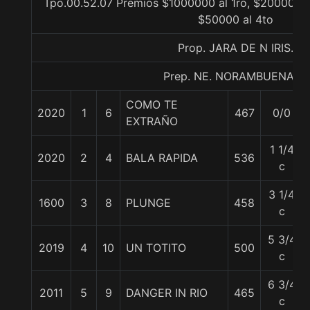
Tpo.00.52.07 Premios $1000000 al 1ro, $200000 a
$50000 al 4to
Prop. JARA DE N IRIS.
Prep. NE. NORAMBUENA B.
COMO TE
2020
1
6
467
0/0
EXTRAÑO
1 1/4
2020
2
4
BALA RAPIDA
536
c
3 1/4
1600
3
8
PLUNGE
458
c
5 3/4
2019
4
10
UN TOTITO
500
c
6 3/4
2011
5
9
DANGER IN RIO
465
c