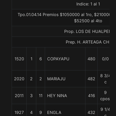
Indice: 1 al 1
Tpo.01.04.14 Premios $1050000 al 1ro, $210000 al
$52500 al 4to
Prop. LOS DE HUALPEN
Prep. H. ARTEAGA CH.
1520
1
6
COPAYAPU
480
0/0
8 3/4
2020
2
2
MARIAJU
482
c
9
2011
3
11
HEY NINA
416
cpos.
9 1/4
1927
4
9
ENGLA
432
c