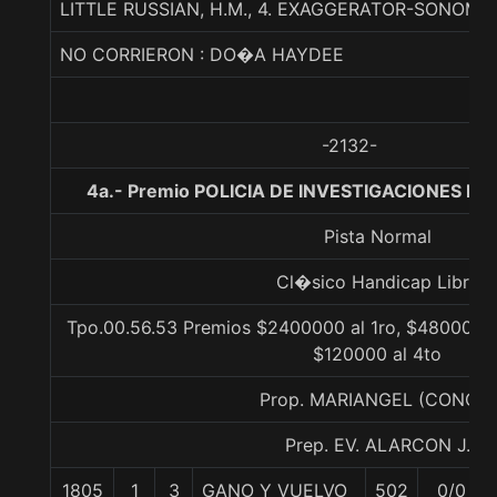
LITTLE RUSSIAN, H.M., 4. EXAGGERATOR-SONOM
NO CORRIERON : DO�A HAYDEE
-2132-
4a.- Premio POLICIA DE INVESTIGACIONES DE 
Pista Normal
Cl�sico Handicap Libre
Tpo.00.56.53 Premios $2400000 al 1ro, $480000 a
$120000 al 4to
Prop. MARIANGEL (CONCE)
Prep. EV. ALARCON J.
1805
1
3
GANO Y VUELVO
502
0/0