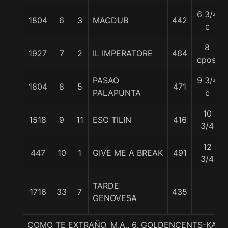
6 3/4
1804
6
3
MACDUB
442
c
8
1927
7
2
IL IMPERATORE
464
cpos.
PASAO
9 3/4
1804
8
5
471
PALAPUNTA
c
10
1518
9
11
ESO TILIN
416
3/4
12
447
10
1
GIVE ME A BREAK
491
3/4
TARDE
1716
33
7
435
GENOVESA
COMO TE EXTRAÑO, M.A., 6. GOLDENCENTS-KA LI