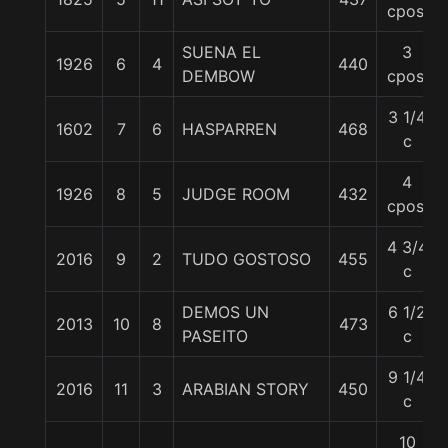
cpos.
SUENA EL
3
1926
6
4
440
DEMBOW
cpos.
3 1/4
1602
7
6
HASPARREN
468
c
4
1926
8
5
JUDGE ROOM
432
cpos.
4 3/4
2016
9
2
TUDO GOSTOSO
455
c
DEMOS UN
6 1/2
2013
10
8
473
PASEITO
c
9 1/4
2016
11
3
ARABIAN STORY
450
c
10