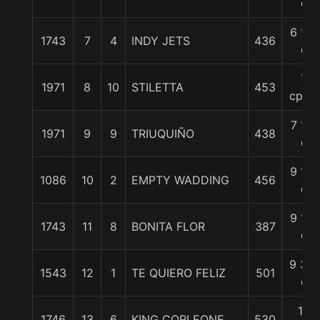
c
6 1/2
1743
7
4
INDY JETS
436
c
7
1971
8
10
STILETTA
453
cpos.
7 1/2
1971
9
9
TRIUQUIÑO
438
c
9 1/2
1086
10
2
EMPTY WADDING
456
c
9 1/2
1743
11
8
BONITA FLOR
387
c
9 3/4
1543
12
1
TE QUIERO FELIZ
501
c
12
1746
13
6
KING CORLEONE
530