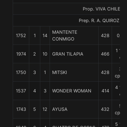
Prop. VIVA CHILE
Prep. R. A. QUIROZ S.
MANTENTE
1752
1
14
428
0/0
CONMIGO
1 1/2
1974
2
10
GRAN TILAPIA
466
c
3
1750
3
1
MITSKI
428
cpos.
4 1/2
1537
4
3
WONDER WOMAN
414
c
5
1743
5
12
AYUSA
432
cpos.
5 1/4