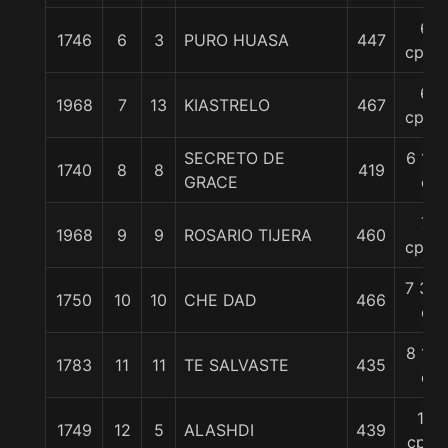
6
1746
6
3
PURO HUASA
447
cpos.
6
1968
7
13
KIASTRELO
467
cpos.
SECRETO DE
6 1/2
1740
8
8
419
GRACE
c
7
1968
9
9
ROSARIO TIJERA
460
cpos.
7 3/4
1750
10
10
CHE DAD
466
c
8 1/4
1783
11
11
TE SALVASTE
435
c
10
1749
12
5
ALASHDI
439
cpos