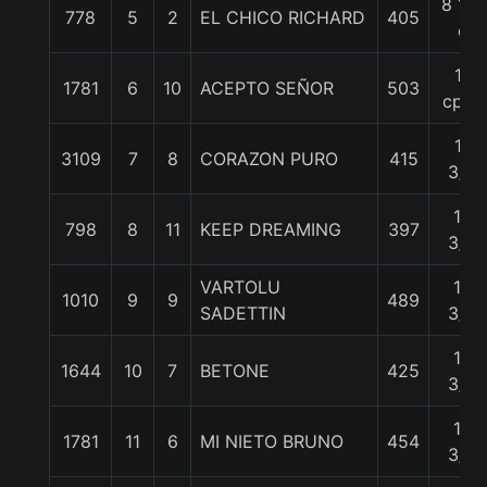
8 1/2
778
5
2
EL CHICO RICHARD
405
c
11
1781
6
10
ACEPTO SEÑOR
503
cpos
11
3109
7
8
CORAZON PURO
415
3/4
12
798
8
11
KEEP DREAMING
397
3/4
VARTOLU
16
1010
9
9
489
SADETTIN
3/4
16
1644
10
7
BETONE
425
3/4
16
1781
11
6
MI NIETO BRUNO
454
3/4