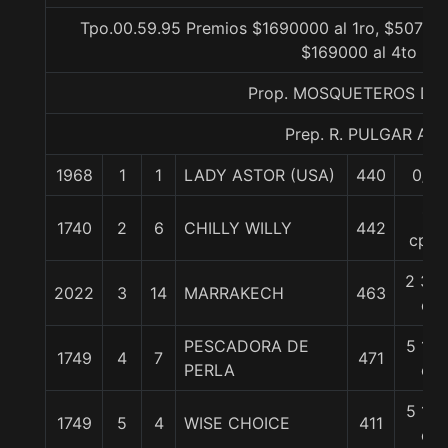
Tpo.00.59.95 Premios $1690000 al 1ro, $507000
$169000 al 4to
Prop. MOSQUETEROS DE 
Prep. R. PULGAR A.
1968
1
1
LADY ASTOR (USA)
440
0/0
1
1740
2
6
CHILLY WILLY
442
cpo.
2 3/4
2022
3
14
MARRAKECH
463
c
PESCADORA DE
5 1/4
1749
4
7
471
PERLA
c
5 1/4
1749
5
4
WISE CHOICE
411
c