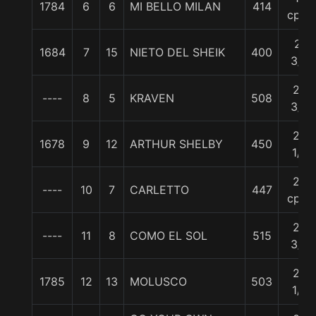
1784
6
6
MI BELLO MILAN
414
cpos
21
1684
7
15
NIETO DEL SHEIK
400
3/4
22
----
8
5
KRAVEN
508
3/4
23
1678
9
12
ARTHUR SHELBY
450
1/4
25
----
10
7
CARLETTO
447
cpos
25
----
11
8
COMO EL SOL
515
3/4
26
1785
12
13
MOLUSCO
503
1/4