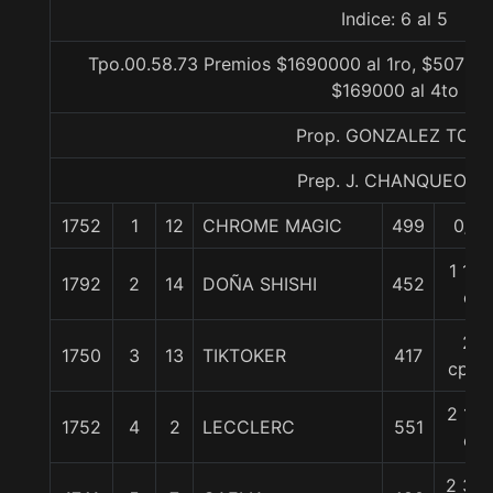
Indice: 6 al 5
Tpo.00.58.73 Premios $1690000 al 1ro, $507000
$169000 al 4to
Prop. GONZALEZ TOR
Prep. J. CHANQUEO M.
1752
1
12
CHROME MAGIC
499
0/0
1 1/2
1792
2
14
DOÑA SHISHI
452
c
2
1750
3
13
TIKTOKER
417
cpos
2 1/2
1752
4
2
LECCLERC
551
c
2 3/4