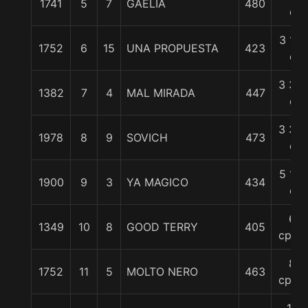
1741
5
7
GAELIA
480
c
3 1/4
1752
6
15
UNA PROPUESTA
423
c
3 3/4
1382
7
4
MAL MIRADA
447
c
3 3/4
1978
8
9
SOVICH
473
c
5 1/2
1900
9
3
YA MAGICO
434
c
6
1349
10
8
GOOD TERRY
405
cpos.
8
1752
11
5
MOLTO NERO
463
cpos.