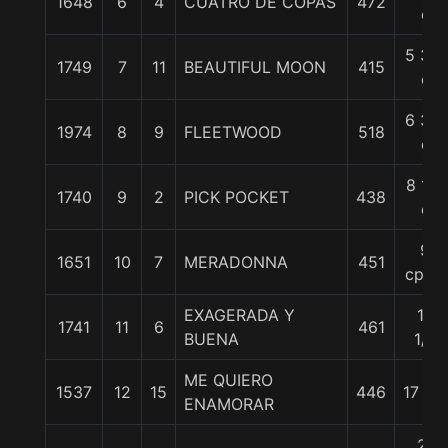
1648
6
4
CUATRO DE COPAS
472
c
5 3/4
1749
7
11
BEAUTIFUL MOON
415
c
6 3/4
1974
8
9
FLEETWOOD
518
c
8 1/2
1740
9
2
PICK POCKET
438
c
9
1651
10
7
MERADONNA
451
cpos.
EXAGERADA Y
10
1741
11
6
461
BUENA
1/2
ME QUIERO
1537
12
15
446
17 1/2
ENAMORAR
21