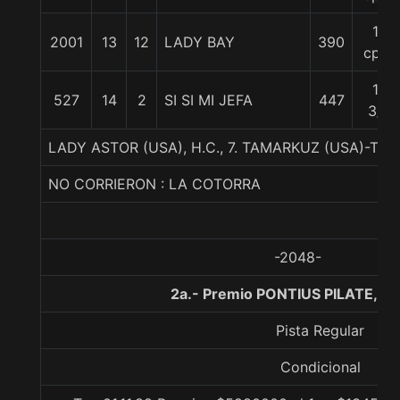
10
2001
13
12
LADY BAY
390
cpos
16
527
14
2
SI SI MI JEFA
447
3/4
LADY ASTOR (USA), H.C., 7. TAMARKUZ (USA)-TA
NO CORRIERON : LA COTORRA
-2048-
2a.- Premio PONTIUS PILATE, 1
Pista Regular
Condicional