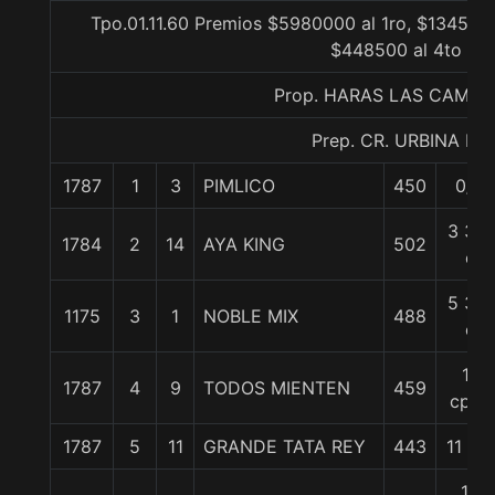
Tpo.01.11.60 Premios $5980000 al 1ro, $1345500
$448500 al 4to
Prop. HARAS LAS CAMEL
Prep. CR. URBINA R.
1787
1
3
PIMLICO
450
0/0
3 3/4
1784
2
14
AYA KING
502
c
5 3/4
1175
3
1
NOBLE MIX
488
c
11
1787
4
9
TODOS MIENTEN
459
cpos
1787
5
11
GRANDE TATA REY
443
11 1/2
14