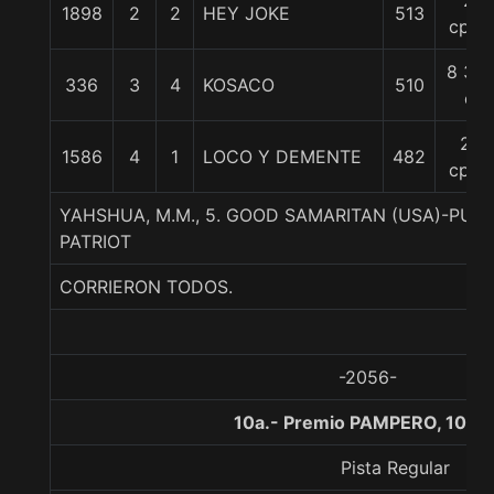
2
1898
2
2
HEY JOKE
513
cpos
8 3/4
336
3
4
KOSACO
510
c
21
1586
4
1
LOCO Y DEMENTE
482
cpos
YAHSHUA, M.M., 5. GOOD SAMARITAN (USA)-PU
PATRIOT
CORRIERON TODOS.
-2056-
10a.- Premio PAMPERO, 1000
Pista Regular