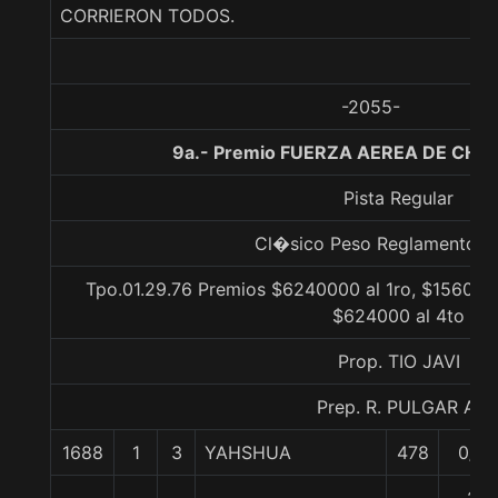
CORRIERON TODOS.
-2055-
9a.- Premio FUERZA AEREA DE CHILE
Pista Regular
Cl�sico Peso Reglamento Li
Tpo.01.29.76 Premios $6240000 al 1ro, $1560000
$624000 al 4to
Prop. TIO JAVI
Prep. R. PULGAR A.
1688
1
3
YAHSHUA
478
0/0