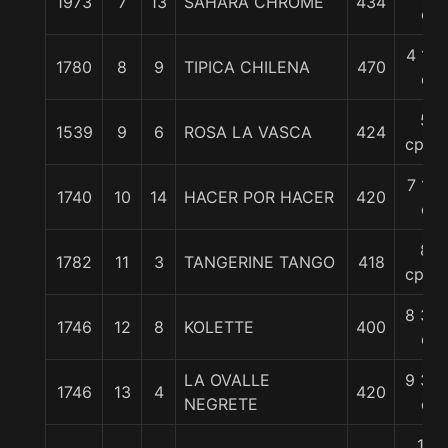
1973
7
13
SAHARA CHROME
434
c
4 1/2
1780
8
9
TIPICA CHILENA
470
c
5
1539
9
6
ROSA LA VASCA
424
cpos.
7 1/4
1740
10
14
HACER POR HACER
420
c
8
1782
11
3
TANGERINE TANGO
418
cpos.
8 3/4
1746
12
8
KOLETTE
400
c
LA OVALLE
9 3/4
1746
13
4
420
NEGRETE
c
12