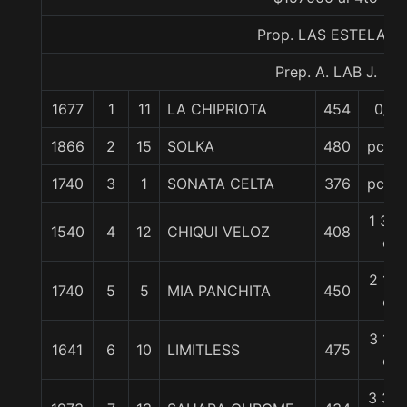
Prop. LAS ESTELAS
Prep. A. LAB J.
1677
1
11
LA CHIPRIOTA
454
0/0
1866
2
15
SOLKA
480
pczo.
1740
3
1
SONATA CELTA
376
pczo.
1 3/4
1540
4
12
CHIQUI VELOZ
408
c
2 1/2
1740
5
5
MIA PANCHITA
450
c
3 1/4
1641
6
10
LIMITLESS
475
c
3 3/4