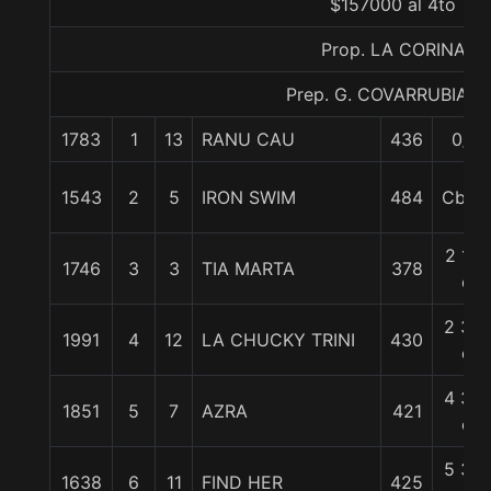
$157000 al 4to
Prop. LA CORINA
Prep. G. COVARRUBIAS E
1783
1
13
RANU CAU
436
0/0
1543
2
5
IRON SWIM
484
Cbza.
2 1/4
1746
3
3
TIA MARTA
378
c
2 3/4
1991
4
12
LA CHUCKY TRINI
430
c
4 3/4
1851
5
7
AZRA
421
c
5 3/4
1638
6
11
FIND HER
425