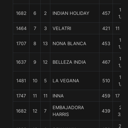
10
1682
6
2
INDIAN HOLIDAY
457
1/4
1464
7
3
VELATRI
421
11 1/4
12
1707
8
13
NONA BLANCA
453
1/4
15
1637
9
12
BELLEZA INDIA
467
1/4
15
1481
10
5
LA VEGANA
510
1/2
1747
11
11
INNA
459
17 1/2
EMBAJADORA
21
1682
12
7
439
HARRIS
3/4
28