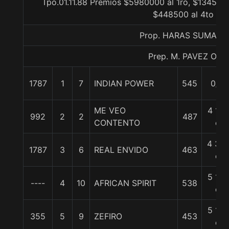
Tpo.01.11.88 Premios $5980000 al 1ro, $1345500
$448500 al 4to
Prop. HARAS SUMAYA
Prep. M. PAVEZ O.
1787
1
7
INDIAN POWER
545
0/0
ME VEO
4 1/4
992
2
2
487
CONTENTO
c
4 3/4
1787
3
6
REAL ENVIDO
463
c
5 1/4
----
4
10
AFRICAN SPIRIT
538
c
5 1/4
355
5
9
ZEFIRO
453
c