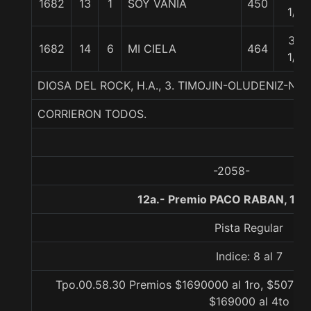
1682
13
1
SOY VANIA
450
1/4
34
1682
14
6
MI CIELA
464
1/4
DIOSA DEL ROCK, H.A., 3. TIMOJIN-OLUDENIZ-
CORRIERON TODOS.
-2058-
12a.- Premio PACO RABAN, 100
Pista Regular
Indice: 8 al 7
Tpo.00.58.30 Premios $1690000 al 1ro, $507000
$169000 al 4to