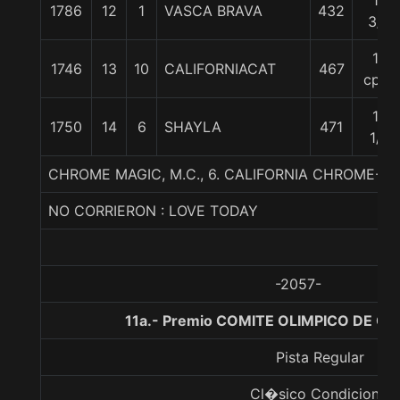
10
1786
12
1
VASCA BRAVA
432
3/4
15
1746
13
10
CALIFORNIACAT
467
cpos
15
1750
14
6
SHAYLA
471
1/2
CHROME MAGIC, M.C., 6. CALIFORNIA CHROME-M
NO CORRIERON : LOVE TODAY
-2057-
11a.- Premio COMITE OLIMPICO DE CHI
Pista Regular
Cl�sico Condicional