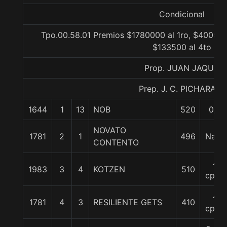
Condicional
Tpo.00.58.01 Premios $1780000 al 1ro, $400500
$133500 al 4to
Prop. JUAN JAQUE
Prep. J. C. PICHARA J.
1644
1
13
NOB
520
0/0
NOVATO
1781
2
1
496
Nariz
CONTENTO
4
1983
3
4
KOTZEN
510
cpos.
4
1781
4
3
RESILIENTE GETS
410
cpos.