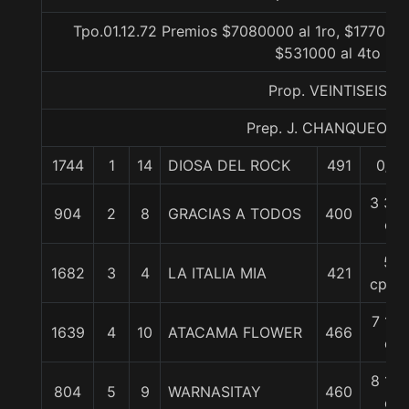
Tpo.01.12.72 Premios $7080000 al 1ro, $1770000
$531000 al 4to
Prop. VEINTISEIS
Prep. J. CHANQUEO M.
1744
1
14
DIOSA DEL ROCK
491
0/0
3 3/4
904
2
8
GRACIAS A TODOS
400
c
5
1682
3
4
LA ITALIA MIA
421
cpos.
7 1/4
1639
4
10
ATACAMA FLOWER
466
c
8 1/2
804
5
9
WARNASITAY
460
c