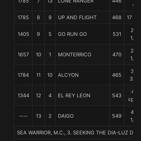
1785
7
13
LONE RANGER
446
c
1785
8
9
UP AND FLIGHT
468
17 1/2
24
1405
9
5
GO RUN GO
531
1/2
28
1657
10
1
MONTERRICO
470
1/2
35
1784
11
10
ALCYON
465
3/4
41
1344
12
4
EL REY LEON
543
cpos
44
----
13
2
DAIGO
549
1/2
SEA WARRIOR, M.C., 3. SEEKING THE DIA-LUZ D