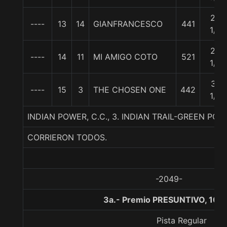
29
----
13
14
GIANFRANCESCO
441
1/4
29
----
14
11
MI AMIGO COTO
521
1/2
37
----
15
3
THE CHOSEN ONE
442
1/4
INDIAN POWER, C.C., 3. INDIAN TRAIL-GREEN POW
CORRIERON TODOS.
-2049-
3a.- Premio PRESUNTIVO, 100
Pista Regular