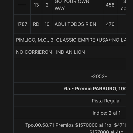
GO YOUR OWN
32
----
13
2
458
WAY
cpos
1787
RD
10
AQUI TODOS RIEN
470
PIMLICO, M.C., 3. CLASSIC EMPIRE (USA)-NO L
NO CORRIERON : INDIAN LION
-2052-
6a.- Premio PARBURO, 1000 
Pista Regular
Indice: 2 al 1
Tpo.00.58.71 Premios $1570000 al 1ro, $471000
$157000 al 4to