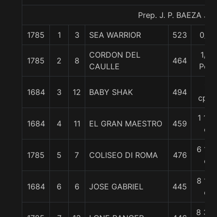
Prep. J. P. BAEZA J.
1785
1
3
SEA WARRIOR
523
0/0
CORDON DEL
1/2
1785
2
8
464
CAULLE
Pcz
1
1684
3
12
BABY SHAK
494
cpo.
1 1/2
1684
4
11
EL GRAN MAESTRO
459
c
6 1/4
1785
5
7
COLISEO DI ROMA
476
c
8 1/4
1684
6
6
JOSE GABRIEL
445
c
8 3/4